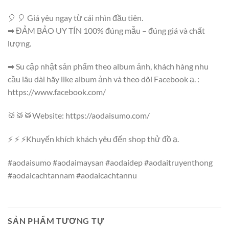
🎈 🎈 Giá yêu ngay từ cái nhìn đầu tiên.
➡ ĐẢM BẢO UY TÍN 100% đúng mẫu – đúng giá và chất
lượng.
➡ Su cập nhật sản phẩm theo album ảnh, khách hàng nhu
cầu lâu dài hãy like album ảnh và theo dõi Facebook ạ. :
https://www.facebook.com/
🥁🥁🥁Website: https://aodaisumo.com/
⚡ ⚡ ⚡Khuyến khích khách yêu đến shop thử đồ ạ.
#aodaisumo #aodaimaysan #aodaidep #aodaitruyenthong
#aodaicachtannam #aodaicachtannu
SẢN PHẨM TƯƠNG TỰ