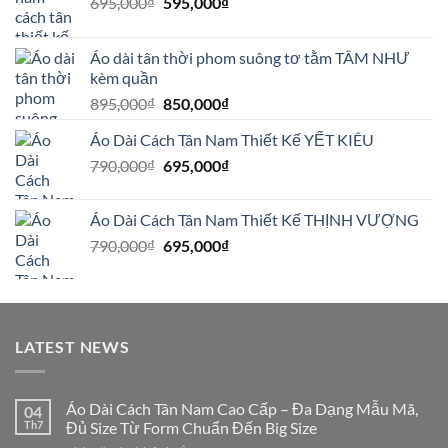
Giá
Giá
695,000
₫
595,000
₫
gốc
hiện
là:
tại
Áo dài tân thời phom suông tơ tằm TÂM NHƯ
695,000₫.
là:
kèm quần
595,000₫.
Giá
Giá
895,000
₫
850,000
₫
gốc
hiện
Áo Dài Cách Tân Nam Thiết Kế YẾT KIÊU
là:
tại
Giá
Giá
790,000
₫
895,000₫.
695,000
₫
là:
gốc
hiện
850,000₫.
là:
tại
Áo Dài Cách Tân Nam Thiết Kế THỊNH VƯỢNG
790,000₫.
là:
Giá
Giá
790,000
₫
695,000
₫
695,000₫.
gốc
hiện
là:
tại
790,000₫.
là:
695,000₫.
LATEST NEWS
Áo Dài Cách Tân Nam Cao Cấp – Đa Dạng Mẫu Mã,
04
Th7
Đủ Size Từ Form Chuẩn Đến Big Size