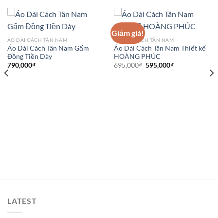
Giảm giá!
ÁO DÀI CÁCH TÂN NAM
ÁO DÀI CÁCH TÂN NAM
Áo Dài Cách Tân Nam Gấm
Áo Dài Cách Tân Nam Thiết kế
Đồng Tiền Dày
HOÀNG PHÚC
Giá
Giá
790,000
₫
695,000
₫
595,000
₫
gốc
hiện
là:
tại
695,000₫.
là:
595,000₫.
LATEST