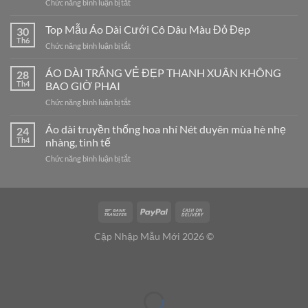
ở
Chức năng bình luận bị tắt
Áo
Dài
Top Mẫu Áo Dài Cưới Cô Dâu Màu Đỏ Đẹp
30
Cách
Th6
ở
Chức năng bình luận bị tắt
Tân
Top
Nam
Mẫu
ÁO DÀI TRẮNG VẺ ĐẸP THANH XUÂN KHÔNG
Cao
28
Áo
Th4
BAO GIỜ PHAI
Cấp
Dài
–
ở
Chức năng bình luận bị tắt
Cưới
Đa
ÁO
Cô
Dạng
DÀI
Áo dài truyền thống hoa nhí Nét duyên mùa hè nhẹ
Dâu
24
Mẫu
TRẮNG
Màu
Th4
nhàng, tinh tế
Mã,
VẺ
Đỏ
Đủ
ở
Chức năng bình luận bị tắt
ĐẸP
Đẹp
Size
Áo
THANH
Từ
dài
XUÂN
Form
truyền
KHÔNG
Chuẩn
thống
BAO
Đến
hoa
GIỜ
Big
nhí
PHAI
Cập Nhập Mẫu Mới 2026 ©
Size
Nét
duyên
mùa
hè
nhẹ
nhàng,