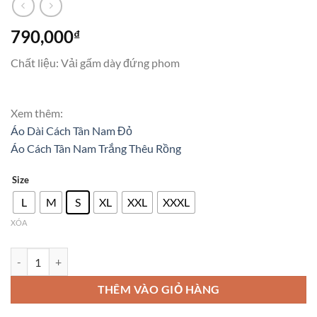
790,000
₫
Chất liệu: Vải gấm dày đứng phom
Xem thêm:
Áo Dài Cách Tân Nam Đỏ
Áo Cách Tân Nam Trắng Thêu Rồng
Size
L
M
S
XL
XXL
XXXL
XÓA
Áo Dài Cách Tân Nam Gấm số lượng
THÊM VÀO GIỎ HÀNG