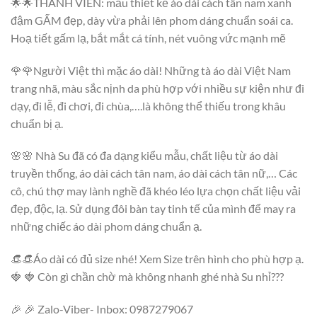
🌟🌟THANH VIÊN: mẫu thiết kế áo dài cách tân nam xanh
đậm GẤM đẹp, dày vừa phải lên phom dáng chuẩn soái ca.
Hoạ tiết gấm lạ, bắt mắt cá tính, nét vuông vức mạnh mẽ
🌹🌹Người Việt thì mặc áo dài! Những tà áo dài Việt Nam
trang nhã, màu sắc nịnh da phù hợp với nhiều sự kiện như đi
dạy, đi lễ, đi chơi, đi chùa,….là không thể thiếu trong khâu
chuẩn bị ạ.
🌸🌸 Nhà Su đã có đa dạng kiểu mẫu, chất liệu từ áo dài
truyền thống, áo dài cách tân nam, áo dài cách tân nữ,… Các
cô, chú thợ may lành nghề đã khéo léo lựa chọn chất liệu vải
đẹp, độc, lạ. Sử dụng đôi bàn tay tinh tế của mình để may ra
những chiếc áo dài phom dáng chuẩn ạ.
👒👒Áo dài có đủ size nhé! Xem Size trên hình cho phù hợp ạ.
🍓 🍓 Còn gì chần chờ mà không nhanh ghé nhà Su nhỉ???
🎉 🎉 Zalo-Viber- Inbox: 0987279067