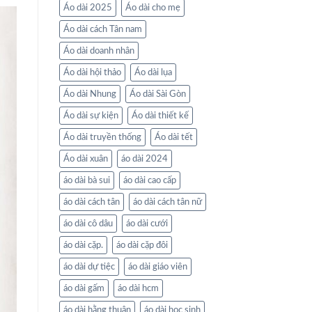
Áo dài 2025
Áo dài cho mẹ
Áo dài cách Tân nam
Áo dài doanh nhân
Áo dài hội thảo
Áo dài lụa
Áo dài Nhung
Áo dài Sài Gòn
Áo dài sự kiện
Áo dài thiết kế
Áo dài truyền thống
Áo dài tết
Áo dài xuân
áo dài 2024
áo dài bà sui
áo dài cao cấp
áo dài cách tân
áo dài cách tân nữ
áo dài cô dâu
áo dài cưới
áo dài cặp.
áo dài cặp đôi
áo dài dự tiệc
áo dài giáo viên
áo dài gấm
áo dài hcm
áo dài hằng thuận
áo dài học sinh