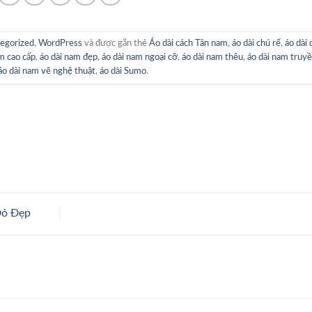
egorized
,
WordPress
và được gắn thẻ
Áo dài cách Tân nam
,
áo dài chú rể
,
áo dài 
m cao cấp
,
áo dài nam đẹp
,
áo dài nam ngoại cỡ
,
áo dài nam thêu
,
áo dài nam truy
áo dài nam vẽ nghệ thuật
,
áo dài Sumo
.
Đỏ Đẹp