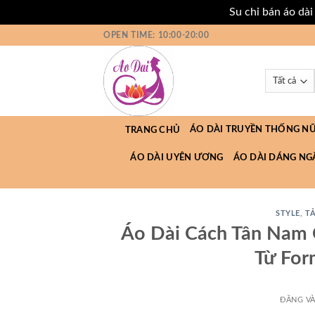
Su chỉ bán áo dà
Bỏ
OPEN TIME: 10:00-20:00
qua
nội
dung
ÁO DÀI TRUYỀN THỐNG N
TRANG CHỦ
ÁO DÀI UYÊN ƯƠNG
ÁO DÀI DÁNG NG
STYLE
,
T
Áo Dài Cách Tân Nam 
Từ For
ĐĂNG V