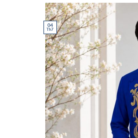
04
Th7