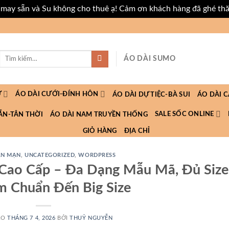
i may sẵn và Su không cho thuê ạ! Cảm ơn khách hàng đã ghé th
Tìm
ÁO DÀI SUMO
kiếm:
Ữ
ÁO DÀI CƯỚI-ĐÍNH HÔN
ÁO DÀI DỰ TIỆC-BÀ SUI
ÁO DÀI 
SALE SỐC ONLINE
ẮN-TÂN THỜI
ÁO DÀI NAM TRUYỀN THỐNG
GIỎ HÀNG
ĐỊA CHỈ
ẢN MẠN
,
UNCATEGORIZED
,
WORDPRESS
Cao Cấp – Đa Dạng Mẫu Mã, Đủ Size
m Chuẩn Đến Big Size
ÀO
THÁNG 7 4, 2026
BỞI
THUỶ NGUYỄN