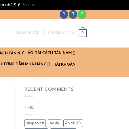
ăm nhà Su!
Bỏ qua
0
ĐĂNG NHẬP
GIỎ HÀNG /
0
₫
ÁO DÀI CÁCH TÂN NAM
CÁCH TÂN NỮ
HƯỚNG DẪN MUA HÀNG
TÀI KHOẢN
RECENT COMMENTS
THẺ
shop áo dài
Áo dài
Áo dài 3D