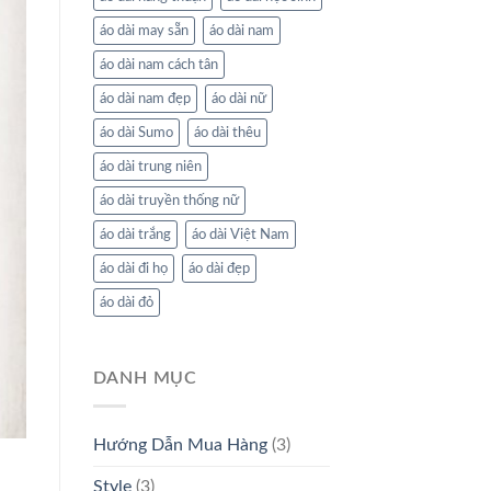
áo dài may sẵn
áo dài nam
áo dài nam cách tân
áo dài nam đẹp
áo dài nữ
áo dài Sumo
áo dài thêu
áo dài trung niên
áo dài truyền thống nữ
áo dài trắng
áo dài Việt Nam
áo dài đi họ
áo dài đẹp
áo dài đỏ
DANH MỤC
Hướng Dẫn Mua Hàng
(3)
Style
(3)