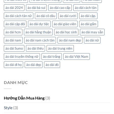
áo dài 2024
áo dài bà sui
áo dài cao cấp
áo dài cách tân
áo dài cách tân nữ
áo dài cô dâu
áo dài cưới
áo dài cặp.
áo dài cặp đôi
áo dài dự tiệc
áo dài giáo viên
áo dài gấm
áo dài hcm
áo dài hằng thuận
áo dài học sinh
áo dài may sẵn
áo dài nam
áo dài nam cách tân
áo dài nam đẹp
áo dài nữ
áo dài Sumo
áo dài thêu
áo dài trung niên
áo dài truyền thống nữ
áo dài trắng
áo dài Việt Nam
áo dài đi họ
áo dài đẹp
áo dài đỏ
DANH MỤC
Hướng Dẫn Mua Hàng
(3)
Style
(3)