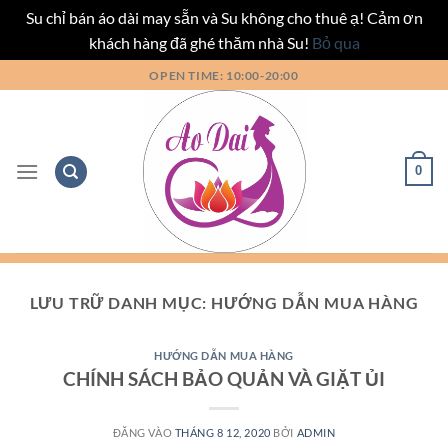
Su chỉ bán áo dài may sẵn và Su không cho thuê ạ! Cảm ơn
khách hàng đã ghé thăm nhà Su!
Bỏ qua
Bỏ
OPEN TIME: 10:00-20:00
qua
nội
dung
0
LƯU TRỮ DANH MỤC:
HƯỚNG DẪN MUA HÀNG
HƯỚNG DẪN MUA HÀNG
CHÍNH SÁCH BẢO QUẢN VÀ GIẶT ỦI
ĐĂNG VÀO
THÁNG 8 12, 2020
BỞI
ADMIN