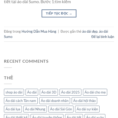
tiết tại áo dài Sumo. Bước 1:tìm kiếm
TIẾP TỤC ĐỌC
→
Đăng trong
Hướng Dẫn Mua Hàng
|
Được gắn thẻ
áo dài đẹp
,
áo dài
Sumo
Để lại bình luận
RECENT COMMENTS
THẺ
shop áo dài
Áo dài
Áo dài 3D
Áo dài 2025
Áo dài cho mẹ
Áo dài cách Tân nam
Áo dài doanh nhân
Áo dài hội thảo
Áo dài lụa
Áo dài Nhung
Áo dài Sài Gòn
Áo dài sự kiện
Áo dài thiết kế
Áo dài truyền thống
Áo dài tết
Áo dài xuân