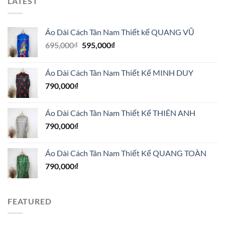
LATEST
Áo Dài Cách Tân Nam Thiết kế QUANG VŨ
Giá
Giá
695,000
₫
595,000
₫
gốc
hiện
là:
tại
Áo Dài Cách Tân Nam Thiết Kế MINH DUY
695,000₫.
là:
790,000
₫
595,000₫.
Áo Dài Cách Tân Nam Thiết Kế THIÊN ANH
790,000
₫
Áo Dài Cách Tân Nam Thiết Kế QUANG TOÀN
790,000
₫
FEATURED