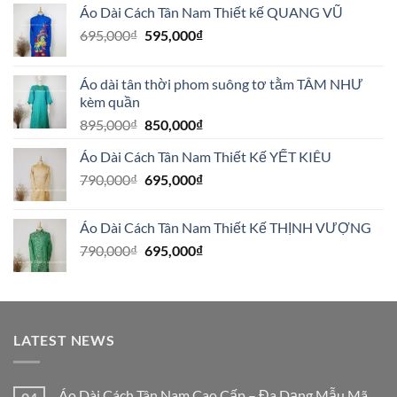
Áo Dài Cách Tân Nam Thiết kế QUANG VŨ
Giá
Giá
695,000
₫
595,000
₫
gốc
hiện
là:
tại
Áo dài tân thời phom suông tơ tằm TÂM NHƯ
695,000₫.
là:
kèm quần
595,000₫.
Giá
Giá
895,000
₫
850,000
₫
gốc
hiện
Áo Dài Cách Tân Nam Thiết Kế YẾT KIÊU
là:
tại
Giá
Giá
790,000
₫
895,000₫.
695,000
₫
là:
gốc
hiện
850,000₫.
là:
tại
Áo Dài Cách Tân Nam Thiết Kế THỊNH VƯỢNG
790,000₫.
là:
Giá
Giá
790,000
₫
695,000
₫
695,000₫.
gốc
hiện
là:
tại
790,000₫.
là:
695,000₫.
LATEST NEWS
Áo Dài Cách Tân Nam Cao Cấp – Đa Dạng Mẫu Mã,