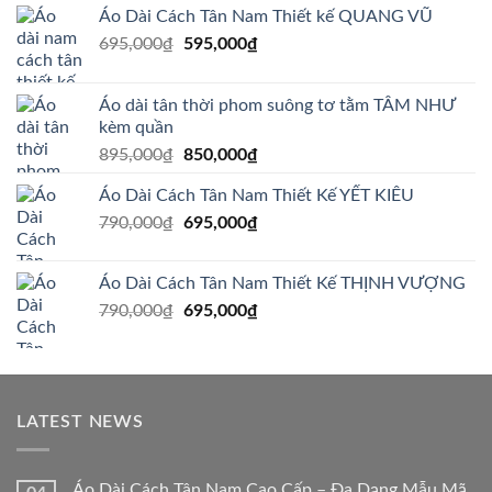
Áo Dài Cách Tân Nam Thiết kế QUANG VŨ
Giá
Giá
695,000
₫
595,000
₫
gốc
hiện
là:
tại
Áo dài tân thời phom suông tơ tằm TÂM NHƯ
695,000₫.
là:
kèm quần
595,000₫.
Giá
Giá
895,000
₫
850,000
₫
gốc
hiện
Áo Dài Cách Tân Nam Thiết Kế YẾT KIÊU
là:
tại
Giá
Giá
790,000
₫
895,000₫.
695,000
₫
là:
gốc
hiện
850,000₫.
là:
tại
Áo Dài Cách Tân Nam Thiết Kế THỊNH VƯỢNG
790,000₫.
là:
Giá
Giá
790,000
₫
695,000
₫
695,000₫.
gốc
hiện
là:
tại
790,000₫.
là:
695,000₫.
LATEST NEWS
Áo Dài Cách Tân Nam Cao Cấp – Đa Dạng Mẫu Mã,