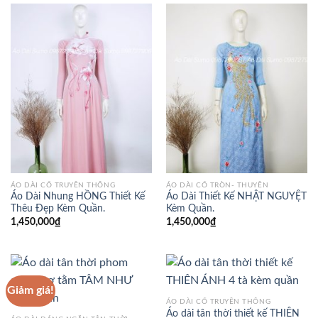
ÁO DÀI CỔ TRUYỀN THỐNG
ÁO DÀI CỔ TRÒN- THUYỀN
Áo Dài Nhung HỒNG Thiết Kế
Áo Dài Thiết Kế NHẬT NGUYỆT
Thêu Đẹp Kèm Quần.
Kèm Quần.
1,450,000
₫
1,450,000
₫
Giảm giá!
ÁO DÀI CỔ TRUYỀN THỐNG
Áo dài tân thời thiết kế THIÊN