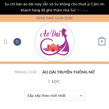
Su chỉ bán áo dài may sẵn và Su không cho thuê ạ! Cảm ơn
khách hàng đã ghé thăm nhà Su!
Bỏ qua
Bỏ
OPEN TIME: 10:00-20:00
qua
nội
dung
0
TRANG CHỦ
/
ÁO DÀI TRUYỀN THỐNG NỮ
LỌC