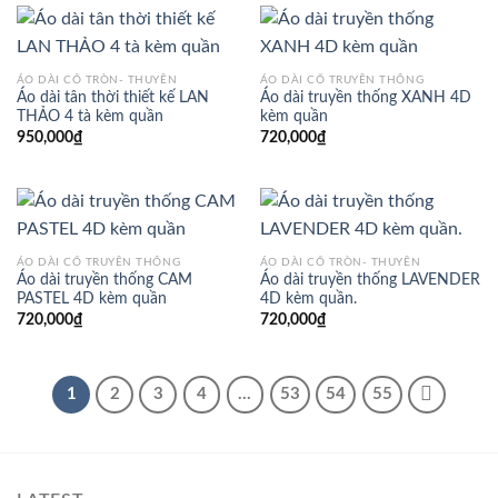
ÁO DÀI CỔ TRÒN- THUYỀN
ÁO DÀI CỔ TRUYỀN THỐNG
Áo dài tân thời thiết kế LAN
Áo dài truyền thống XANH 4D
THẢO 4 tà kèm quần
kèm quần
950,000
₫
720,000
₫
ÁO DÀI CỔ TRUYỀN THỐNG
ÁO DÀI CỔ TRÒN- THUYỀN
Áo dài truyền thống CAM
Áo dài truyền thống LAVENDER
PASTEL 4D kèm quần
4D kèm quần.
720,000
₫
720,000
₫
1
2
3
4
…
53
54
55