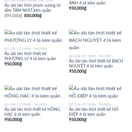
ÁO DÀI DÁNG NGẮN-TÂN THỜI
ÁNH 4 tà kèm quần
Áo dài tân thời phom suông tơ
950,000
₫
tằm TÂM NHƯ kèm quần
Giá
Giá
895,000
₫
850,000
₫
gốc
hiện
là:
tại
895,000₫.
là:
850,000₫.
ÁO DÀI CỔ TRÒN- THUYỀN
Áo dài tân thời thiết kế
ÁO DÀI CỔ TRÒN- THUYỀN
PHƯƠNG LY 4 tà kèm quần
Áo dài tân thời thiết kế BẠCH
950,000
₫
NGUYỆT 4 tà kèm quần
950,000
₫
ÁO DÀI CỔ TRÒN- THUYỀN
ÁO DÀI CỔ TRÒN- THUYỀN
Áo dài tân thời thiết kế HỒNG
Áo dài tân thời thiết kế HỒ
HẠC 4 tà kèm quần
ĐIỆP 4 tà kèm quần
950,000
₫
950,000
₫