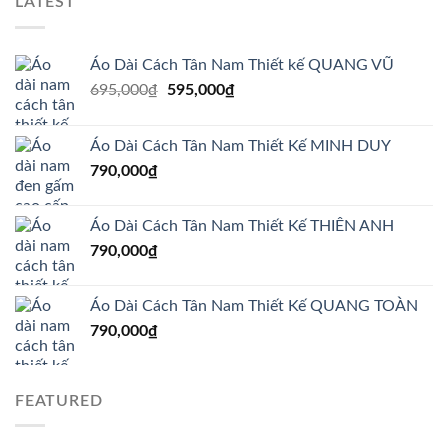
LATEST
Áo Dài Cách Tân Nam Thiết kế QUANG VŨ
Giá
Giá
695,000
₫
595,000
₫
gốc
hiện
là:
tại
Áo Dài Cách Tân Nam Thiết Kế MINH DUY
695,000₫.
là:
790,000
₫
595,000₫.
Áo Dài Cách Tân Nam Thiết Kế THIÊN ANH
790,000
₫
Áo Dài Cách Tân Nam Thiết Kế QUANG TOÀN
790,000
₫
FEATURED