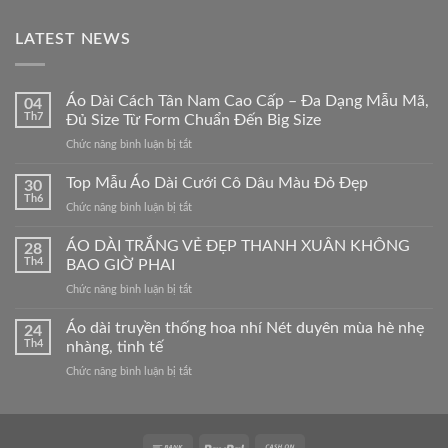
790,000₫.
là:
695,000₫.
LATEST NEWS
Áo Dài Cách Tân Nam Cao Cấp – Đa Dạng Mẫu Mã,
04
Th7
Đủ Size Từ Form Chuẩn Đến Big Size
ở
Chức năng bình luận bị tắt
Áo
Dài
Top Mẫu Áo Dài Cưới Cô Dâu Màu Đỏ Đẹp
30
Cách
Th6
ở
Chức năng bình luận bị tắt
Tân
Top
Nam
Mẫu
ÁO DÀI TRẮNG VẺ ĐẸP THANH XUÂN KHÔNG
Cao
28
Áo
Th4
BAO GIỜ PHAI
Cấp
Dài
–
ở
Chức năng bình luận bị tắt
Cưới
Đa
ÁO
Cô
Dạng
DÀI
Áo dài truyền thống hoa nhí Nét duyên mùa hè nhẹ
Dâu
24
Mẫu
TRẮNG
Màu
Th4
nhàng, tinh tế
Mã,
VẺ
Đỏ
Đủ
ở
Chức năng bình luận bị tắt
ĐẸP
Đẹp
Size
Áo
THANH
Từ
dài
XUÂN
Form
truyền
KHÔNG
Chuẩn
thống
BAO