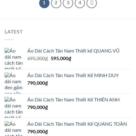
1
2
3
4
LATEST
Áo Dài Cách Tân Nam Thiết kế QUANG VŨ
Giá
Giá
695,000
₫
595,000
₫
gốc
hiện
là:
tại
Áo Dài Cách Tân Nam Thiết Kế MINH DUY
695,000₫.
là:
790,000
₫
595,000₫.
Áo Dài Cách Tân Nam Thiết Kế THIÊN ANH
790,000
₫
Áo Dài Cách Tân Nam Thiết Kế QUANG TOÀN
790,000
₫