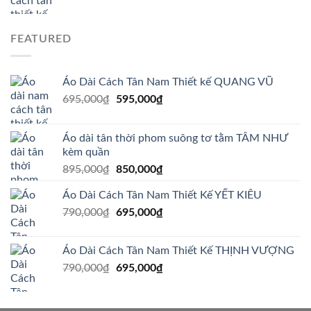
FEATURED
Áo Dài Cách Tân Nam Thiết kế QUANG VŨ
Giá
Giá
695,000
₫
595,000
₫
gốc
hiện
là:
tại
Áo dài tân thời phom suông tơ tằm TÂM NHƯ
695,000₫.
là:
kèm quần
595,000₫.
Giá
Giá
895,000
₫
850,000
₫
gốc
hiện
Áo Dài Cách Tân Nam Thiết Kế YẾT KIÊU
là:
tại
Giá
Giá
790,000
₫
895,000₫.
695,000
₫
là:
gốc
hiện
850,000₫.
là:
tại
Áo Dài Cách Tân Nam Thiết Kế THỊNH VƯỢNG
790,000₫.
là:
Giá
Giá
790,000
₫
695,000
₫
695,000₫.
gốc
hiện
là:
tại