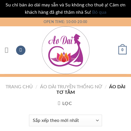
Su chỉ bán áo dài may sẵn và Su không cho thuê ạ! Cảm ơn
khách hàng đã ghé thăm nhà Su!
Bỏ qua
Bỏ
OPEN TIME: 10:00-20:00
qua
nội
dung
0
TRANG CHỦ
/
ÁO DÀI TRUYỀN THỐNG NỮ
/
ÁO DÀI
TƠ TẰM
LỌC