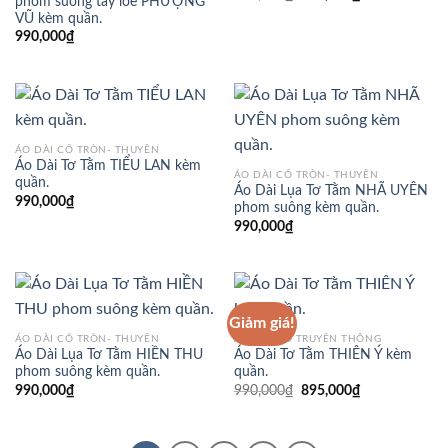
phom suông tay loe PHƯỢNG
gốc
hiện
VŨ kèm quần.
là:
tại
990,000₫.
là:
990,000
₫
895,000₫.
ÁO DÀI CỔ TRÒN- THUYỀN
Áo Dài Tơ Tằm TIỂU LAN kèm
ÁO DÀI CỔ TRÒN- THUYỀN
quần.
Áo Dài Lụa Tơ Tằm NHÃ UYÊN
990,000
₫
phom suông kèm quần.
990,000
₫
Giảm giá!
ÁO DÀI CỔ TRÒN- THUYỀN
ÁO DÀI CỔ TRUYỀN THỐNG
Áo Dài Lụa Tơ Tằm HIỀN THU
Áo Dài Tơ Tằm THIÊN Ý kèm
phom suông kèm quần.
quần.
Giá
Giá
990,000
₫
990,000
₫
895,000
₫
gốc
hiện
là:
tại
990,000₫.
là:
895,000₫.