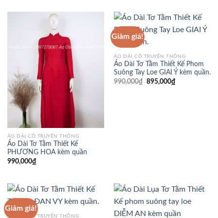
Giảm giá!
ÁO DÀI CỔ TRUYỀN THỐNG
Áo Dài Tơ Tằm Thiết Kế Phom
Suông Tay Loe GIAI Ý kèm quần.
Giá
Giá
990,000
₫
895,000
₫
gốc
hiện
là:
tại
990,000₫.
là:
895,000₫.
ÁO DÀI CỔ TRUYỀN THỐNG
Áo Dài Tơ Tằm Thiết Kế
PHƯƠNG HOA kèm quần
990,000
₫
Giảm giá!
ÁO DÀI CỔ TRUYỀN THỐNG