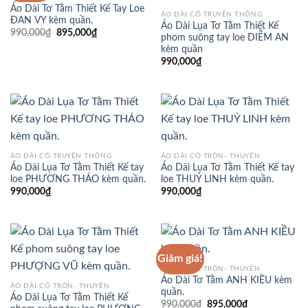
Áo Dài Tơ Tằm Thiết Kế Tay Loe
ÁO DÀI CỔ TRUYỀN THỐNG
ĐAN VY kèm quần.
Áo Dài Lụa Tơ Tằm Thiết Kế
Giá
Giá
990,000
₫
895,000
₫
phom suông tay loe DIỄM AN
gốc
hiện
kèm quần
là:
tại
990,000₫.
là:
990,000
₫
895,000₫.
ÁO DÀI CỔ TRUYỀN THỐNG
ÁO DÀI CỔ TRÒN- THUYỀN
Áo Dài Lụa Tơ Tằm Thiết Kế tay
Áo Dài Lụa Tơ Tằm Thiết Kế tay
loe PHƯƠNG THẢO kèm quần.
loe THUỶ LINH kèm quần.
990,000
₫
990,000
₫
Giảm giá!
ÁO DÀI CỔ TRÒN- THUYỀN
Áo Dài Tơ Tằm ANH KIỀU kèm
ÁO DÀI CỔ TRÒN- THUYỀN
quần.
Áo Dài Lụa Tơ Tằm Thiết Kế
Giá
Giá
990,000
₫
895,000
₫