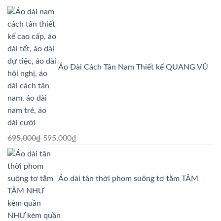
Áo Dài Cách Tân Nam Thiết kế QUANG VŨ
Giá
Giá
695,000
₫
595,000
₫
gốc
hiện
là:
tại
695,000₫.
là:
Áo dài tân thời phom suông tơ tằm TÂM
595,000₫.
NHƯ kèm quần