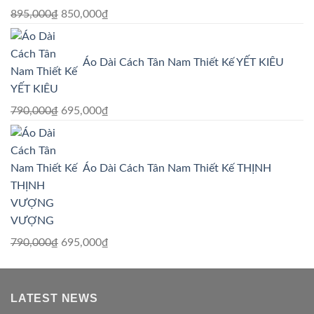
Giá
Giá
895,000
₫
850,000
₫
gốc
hiện
là:
tại
Áo Dài Cách Tân Nam Thiết Kế YẾT KIÊU
895,000₫.
là:
850,000₫.
Giá
Giá
790,000
₫
695,000
₫
gốc
hiện
là:
tại
790,000₫.
là:
Áo Dài Cách Tân Nam Thiết Kế THỊNH
695,000₫.
VƯỢNG
Giá
Giá
790,000
₫
695,000
₫
gốc
hiện
là:
tại
790,000₫.
là:
LATEST NEWS
695,000₫.