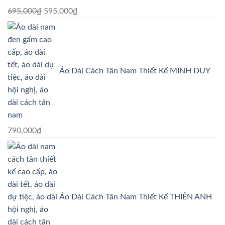
Giá
Giá
695,000
₫
595,000
₫
gốc
hiện
là:
tại
695,000₫.
là:
595,000₫.
Áo Dài Cách Tân Nam Thiết Kế MINH DUY
790,000
₫
Áo Dài Cách Tân Nam Thiết Kế THIÊN ANH