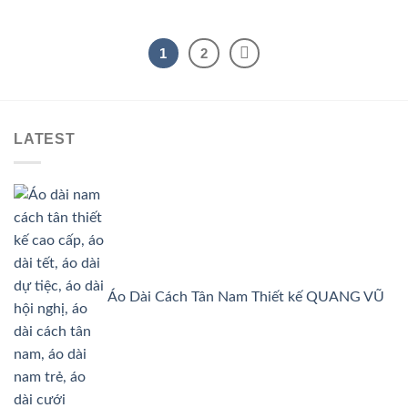
gốc
hiện
là:
tại
1,250,000₫.
là:
1
2
1,050,000₫.
LATEST
Áo Dài Cách Tân Nam Thiết kế QUANG VŨ