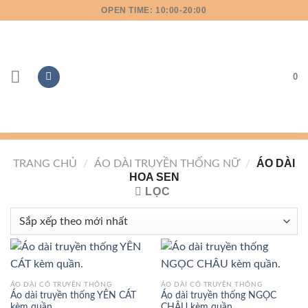
Bỏ
OPEN TIME: 10:00-20:00
qua
nội
dung
0
ÁO DÀI
TRANG CHỦ
/
ÁO DÀI TRUYỀN THỐNG NỮ
/
HOA SEN
LỌC
ÁO DÀI CỔ TRUYỀN THỐNG
ÁO DÀI CỔ TRUYỀN THỐNG
Áo dài truyền thống YÊN CÁT
Áo dài truyền thống NGỌC
kèm quần.
CHÂU kèm quần.