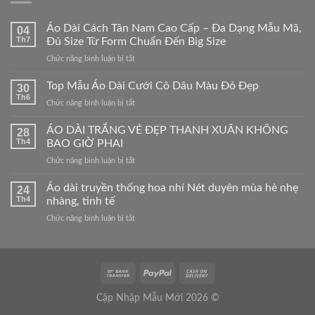
Áo Dài Cách Tân Nam Cao Cấp – Đa Dạng Mẫu Mã,
04
Th7
Đủ Size Từ Form Chuẩn Đến Big Size
ở
Chức năng bình luận bị tắt
Áo
Dài
Top Mẫu Áo Dài Cưới Cô Dâu Màu Đỏ Đẹp
30
Cách
Th6
ở
Chức năng bình luận bị tắt
Tân
Top
Nam
Mẫu
ÁO DÀI TRẮNG VẺ ĐẸP THANH XUÂN KHÔNG
Cao
28
Áo
Th4
BAO GIỜ PHAI
Cấp
Dài
–
ở
Chức năng bình luận bị tắt
Cưới
Đa
ÁO
Cô
Dạng
DÀI
Áo dài truyền thống hoa nhí Nét duyên mùa hè nhẹ
Dâu
24
Mẫu
TRẮNG
Màu
Th4
nhàng, tinh tế
Mã,
VẺ
Đỏ
Đủ
ở
Chức năng bình luận bị tắt
ĐẸP
Đẹp
Size
Áo
THANH
Từ
dài
XUÂN
Form
truyền
KHÔNG
Chuẩn
thống
BAO
Đến
hoa
GIỜ
Big
nhí
PHAI
Cập Nhập Mẫu Mới 2026 ©
Size
Nét
duyên