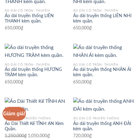
ÁO DÀI CỔ TRÒN- THUYỀN
ÁO DÀI CỔ TRÒN- THUYỀN
Áo dài truyền thống LIÊN
Áo dài truyền thống LIÊN NHI
THANH kèm quần.
kèm quần.
650,000
₫
650,000
₫
ÁO DÀI CỔ TRÒN- THUYỀN
ÁO DÀI CỔ TRÒN- THUYỀN
Áo dài truyền thống HƯƠNG
Áo dài truyền thống NHÂN ÁI
TRÀM kèm quần.
kèm quần.
650,000
₫
650,000
₫
Giảm giá!
ÁO DÀI CỔ TRUYỀN THỐNG
ÁO DÀI CỔ TRUYỀN THỐNG
Áo Dài Thiết Kế TĨNH AN Kèm
Áo dài truyền thống ANH ĐÀI
Quần.
kèm quần.
Giá
Giá
1,250,000
₫
1,050,000
₫
720,000
₫