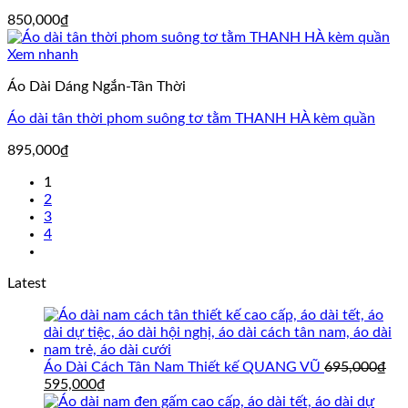
850,000
₫
Xem nhanh
Áo Dài Dáng Ngắn-Tân Thời
Áo dài tân thời phom suông tơ tằm THANH HÀ kèm quần
895,000
₫
1
2
3
4
Latest
Áo Dài Cách Tân Nam Thiết kế QUANG VŨ
695,000
₫
Giá
Giá
595,000
₫
gốc
hiện