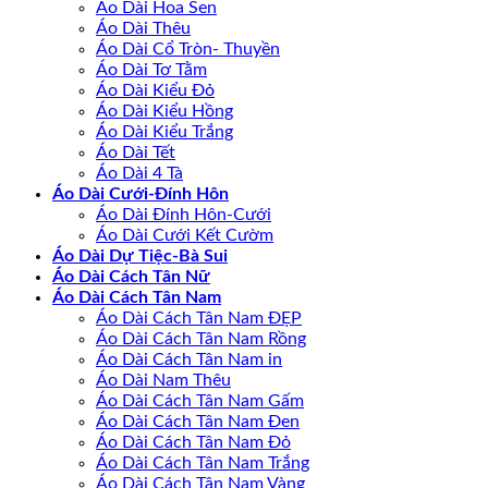
Áo Dài Hoa Sen
Áo Dài Thêu
Áo Dài Cổ Tròn- Thuyền
Áo Dài Tơ Tằm
Áo Dài Kiểu Đỏ
Áo Dài Kiểu Hồng
Áo Dài Kiểu Trắng
Áo Dài Tết
Áo Dài 4 Tà
Áo Dài Cưới-Đính Hôn
Áo Dài Đính Hôn-Cưới
Áo Dài Cưới Kết Cườm
Áo Dài Dự Tiệc-Bà Sui
Áo Dài Cách Tân Nữ
Áo Dài Cách Tân Nam
Áo Dài Cách Tân Nam ĐẸP
Áo Dài Cách Tân Nam Rồng
Áo Dài Cách Tân Nam in
Áo Dài Nam Thêu
Áo Dài Cách Tân Nam Gấm
Áo Dài Cách Tân Nam Đen
Áo Dài Cách Tân Nam Đỏ
Áo Dài Cách Tân Nam Trắng
Áo Dài Cách Tân Nam Vàng