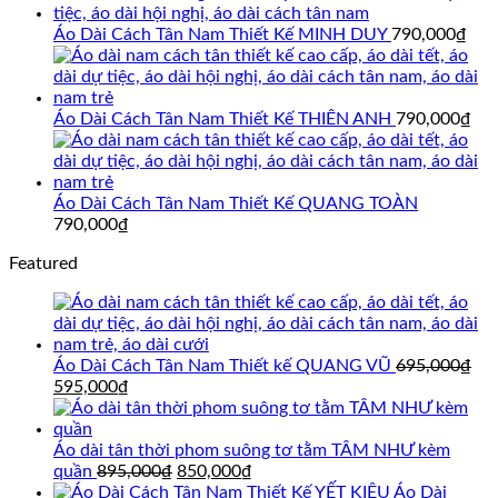
là:
tại
695,000₫.
là:
Áo Dài Cách Tân Nam Thiết Kế MINH DUY
790,000
₫
595,000₫.
Áo Dài Cách Tân Nam Thiết Kế THIÊN ANH
790,000
₫
Áo Dài Cách Tân Nam Thiết Kế QUANG TOÀN
790,000
₫
Featured
Áo Dài Cách Tân Nam Thiết kế QUANG VŨ
695,000
₫
Giá
Giá
595,000
₫
gốc
hiện
là:
tại
695,000₫.
là:
Áo dài tân thời phom suông tơ tằm TÂM NHƯ kèm
595,000₫.
Giá
Giá
quần
895,000
₫
850,000
₫
gốc
hiện
Áo Dài