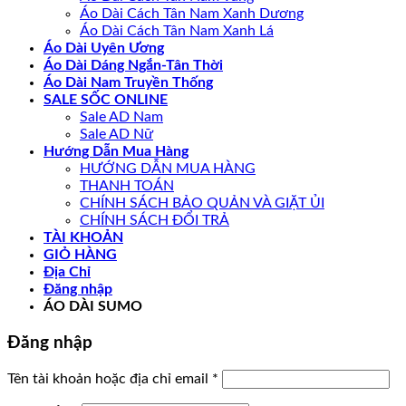
Áo Dài Cách Tân Nam Xanh Dương
Áo Dài Cách Tân Nam Xanh Lá
Áo Dài Uyên Ương
Áo Dài Dáng Ngắn-Tân Thời
Áo Dài Nam Truyền Thống
SALE SỐC ONLINE
Sale AD Nam
Sale AD Nữ
Hướng Dẫn Mua Hàng
HƯỚNG DẪN MUA HÀNG
THANH TOÁN
CHÍNH SÁCH BẢO QUẢN VÀ GIẶT ỦI
CHÍNH SÁCH ĐỔI TRẢ
TÀI KHOẢN
GIỎ HÀNG
Địa Chỉ
Đăng nhập
ÁO DÀI SUMO
Đăng nhập
Bắt
Tên tài khoản hoặc địa chỉ email
*
buộc