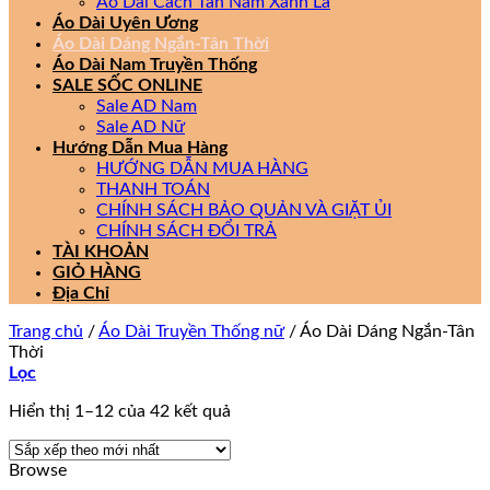
Áo Dài Cách Tân Nam Xanh Lá
Áo Dài Uyên Ương
Áo Dài Dáng Ngắn-Tân Thời
Áo Dài Nam Truyền Thống
SALE SỐC ONLINE
Sale AD Nam
Sale AD Nữ
Hướng Dẫn Mua Hàng
HƯỚNG DẪN MUA HÀNG
THANH TOÁN
CHÍNH SÁCH BẢO QUẢN VÀ GIẶT ỦI
CHÍNH SÁCH ĐỔI TRẢ
TÀI KHOẢN
GIỎ HÀNG
Địa Chỉ
Trang chủ
/
Áo Dài Truyền Thống nữ
/
Áo Dài Dáng Ngắn-Tân
Thời
Lọc
Đã
Hiển thị 1–12 của 42 kết quả
sắp
xếp
Browse
theo