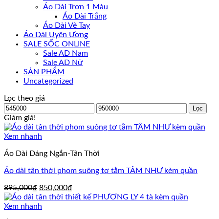
Áo Dài Trơn 1 Màu
Áo Dài Trắng
Áo Dài Vẽ Tay
Áo Dài Uyên Ương
SALE SỐC ONLINE
Sale AD Nam
Sale AD Nữ
SẢN PHẨM
Uncategorized
Lọc theo giá
Giá
Giá
Lọc
tối
tối
Giảm giá!
thiểu
đa
Xem nhanh
Áo Dài Dáng Ngắn-Tân Thời
Áo dài tân thời phom suông tơ tằm TÂM NHƯ kèm quần
Giá
Giá
895,000
₫
850,000
₫
gốc
hiện
là:
tại
Xem nhanh
895,000₫.
là: