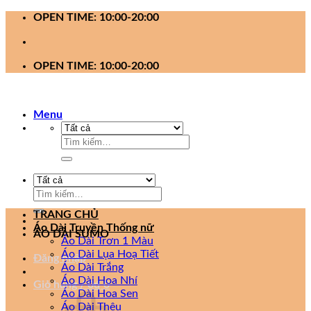
Bỏ
OPEN TIME: 10:00-20:00
qua
nội
dung
OPEN TIME: 10:00-20:00
Menu
Tìm
kiếm:
Tìm
kiếm:
TRANG CHỦ
Áo Dài Truyền Thống nữ
ÁO DÀI SUMO
Áo Dài Trơn 1 Màu
Áo Dài Lụa Hoạ Tiết
Đăng nhập
Áo Dài Trắng
Áo Dài Hoa Nhí
Giỏ hàng /
0
₫
0
Áo Dài Hoa Sen
Áo Dài Thêu