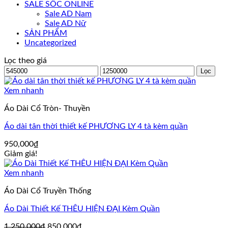
SALE SỐC ONLINE
Sale AD Nam
Sale AD Nữ
SẢN PHẨM
Uncategorized
Lọc theo giá
Giá
Giá
Lọc
tối
tối
thiểu
đa
Xem nhanh
Áo Dài Cổ Tròn- Thuyền
Áo dài tân thời thiết kế PHƯƠNG LY 4 tà kèm quần
950,000
₫
Giảm giá!
Xem nhanh
Áo Dài Cổ Truyền Thống
Áo Dài Thiết Kế THÊU HIỆN ĐẠI Kèm Quần
Giá
Giá
1,250,000
₫
850,000
₫