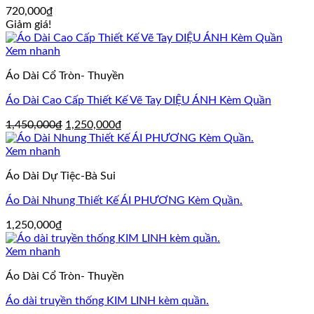
720,000
₫
Giảm giá!
Xem nhanh
Áo Dài Cổ Tròn- Thuyền
Áo Dài Cao Cấp Thiết Kế Vẽ Tay DIỆU ÁNH Kèm Quần
Giá
Giá
1,450,000
₫
1,250,000
₫
gốc
hiện
là:
tại
Xem nhanh
1,450,000₫.
là:
Áo Dài Dự Tiệc-Bà Sui
1,250,000₫.
Áo Dài Nhung Thiết Kế ÁI PHƯƠNG Kèm Quần.
1,250,000
₫
Xem nhanh
Áo Dài Cổ Tròn- Thuyền
Áo dài truyền thống KIM LINH kèm quần.