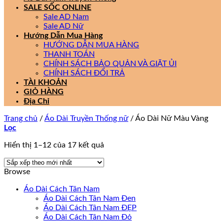
SALE SỐC ONLINE
Sale AD Nam
Sale AD Nữ
Hướng Dẫn Mua Hàng
HƯỚNG DẪN MUA HÀNG
THANH TOÁN
CHÍNH SÁCH BẢO QUẢN VÀ GIẶT ỦI
CHÍNH SÁCH ĐỔI TRẢ
TÀI KHOẢN
GIỎ HÀNG
Địa Chỉ
Trang chủ
/
Áo Dài Truyền Thống nữ
/
Áo Dài Nữ Màu Vàng
Lọc
Đã
Hiển thị 1–12 của 17 kết quả
sắp
xếp
Browse
theo
mới
Áo Dài Cách Tân Nam
nhất
Áo Dài Cách Tân Nam Đen
Áo Dài Cách Tân Nam ĐẸP
Áo Dài Cách Tân Nam Đỏ