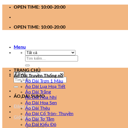
Bỏ
OPEN TIME: 10:00-20:00
qua
nội
dung
OPEN TIME: 10:00-20:00
Menu
Tìm
kiếm:
TRANG CHỦ
Áo Dài Truyền Thống nữ
Tìm
Áo Dài Trơn 1 Màu
kiếm:
Áo Dài Lụa Hoạ Tiết
Áo Dài Trắng
ÁO DÀI SUMO
Áo Dài Hoa Nhí
Áo Dài Hoa Sen
Đăng nhập
Áo Dài Thêu
Áo Dài Cổ Tròn- Thuyền
Giỏ hàng /
0
₫
0
Áo Dài Tơ Tằm
Áo Dài Kiểu Đỏ