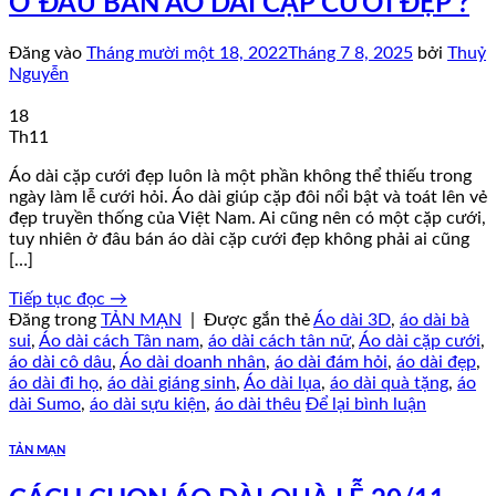
Ở ĐÂU BÁN ÁO DÀI CẶP CƯỚI ĐẸP ?
Đăng vào
Tháng mười một 18, 2022
Tháng 7 8, 2025
bởi
Thuỷ
Nguyễn
18
Th11
Áo dài cặp cưới đẹp luôn là một phần không thể thiếu trong
ngày làm lễ cưới hỏi. Áo dài giúp cặp đôi nổi bật và toát lên vẻ
đẹp truyền thống của Việt Nam. Ai cũng nên có một cặp cưới,
tuy nhiên ở đâu bán áo dài cặp cưới đẹp không phải ai cũng
[…]
Tiếp tục đọc
→
Đăng trong
TẢN MẠN
|
Được gắn thẻ
Áo dài 3D
,
áo dài bà
sui
,
Áo dài cách Tân nam
,
áo dài cách tân nữ
,
Áo dài cặp cưới
,
áo dài cô dâu
,
Áo dài doanh nhân
,
áo dài đám hỏi
,
áo dài đẹp
,
áo dài đi họ
,
áo dài giáng sinh
,
Áo dài lụa
,
áo dài quà tặng
,
áo
dài Sumo
,
áo dài sựu kiện
,
áo dài thêu
Để lại bình luận
TẢN MẠN