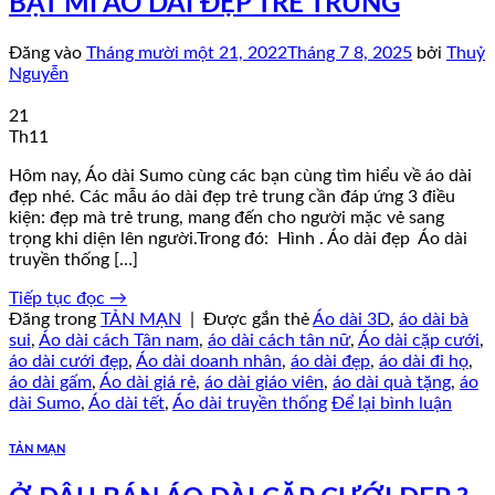
BẬT MÍ ÁO DÀI ĐẸP TRẺ TRUNG
Đăng vào
Tháng mười một 21, 2022
Tháng 7 8, 2025
bởi
Thuỷ
Nguyễn
21
Th11
Hôm nay, Áo dài Sumo cùng các bạn cùng tìm hiểu về áo dài
đẹp nhé. Các mẫu áo dài đẹp trẻ trung cần đáp ứng 3 điều
kiện: đẹp mà trẻ trung, mang đến cho người mặc vẻ sang
trọng khi diện lên người.Trong đó: Hình . Áo dài đẹp Áo dài
truyền thống […]
Tiếp tục đọc
→
Đăng trong
TẢN MẠN
|
Được gắn thẻ
Áo dài 3D
,
áo dài bà
sui
,
Áo dài cách Tân nam
,
áo dài cách tân nữ
,
Áo dài cặp cưới
,
áo dài cưới đẹp
,
Áo dài doanh nhân
,
áo dài đẹp
,
áo dài đi họ
,
áo dài gấm
,
Áo dài giá rẻ
,
áo dài giáo viên
,
áo dài quà tặng
,
áo
dài Sumo
,
Áo dài tết
,
Áo dài truyền thống
Để lại bình luận
TẢN MẠN