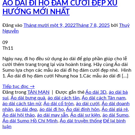
ÁO DÀI ĐI HỌ ĐÁM CƯỚI ĐẸP XU
HƯỚNG MỚI NHẤT
Đăng vào
Tháng mười một 9, 2022
Tháng 7 8, 2025
bởi
Thuỷ
Nguyễn
09
Th11
Ngày nay, đi họ đều sử dụng áo dài để góp phần giúp cho lễ
cưới thêm trang trọng lại vừa hoành tráng. Hãy cùng Áo dài
Sumo lựa chọn các mẫu áo dài đi họ đám cưới đẹp nhé. Hình
1. Áo dài đi họ đám cưới Nhung hoa 1.Các mẫu áo dài đi […]
Tiếp tục đọc
→
Đăng trong
TẢN MẠN
|
Được gắn thẻ
Áo dài 3D
,
áo dài bà
sui
,
Áo dài bưng quả
,
áo dài cách tân
,
Áo dài cách Tân nam
,
áo dài cách tân nữ
,
Áo dài cổ tròn
,
áo dài cưới
,
Áo dài doanh
nhân
,
áo dài đẹp
,
áo dài đi họ
,
Áo dài đính hôn
,
Áo dài giá rẻ
,
Áo dài hội thảo
,
áo dài may sẵn
,
Áo dài sự kiện
,
áo dài Sumo
,
Áo dài Sumo Hồ Chí Minh
,
Áo dài truyền thống
Để lại bình
luận