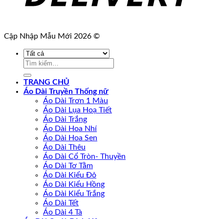
Cập Nhập Mẫu Mới 2026 ©
Tìm
kiếm:
TRANG CHỦ
Áo Dài Truyền Thống nữ
Áo Dài Trơn 1 Màu
Áo Dài Lụa Hoạ Tiết
Áo Dài Trắng
Áo Dài Hoa Nhí
Áo Dài Hoa Sen
Áo Dài Thêu
Áo Dài Cổ Tròn- Thuyền
Áo Dài Tơ Tằm
Áo Dài Kiểu Đỏ
Áo Dài Kiểu Hồng
Áo Dài Kiểu Trắng
Áo Dài Tết
Áo Dài 4 Tà