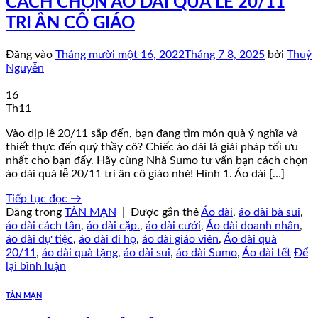
CÁCH CHỌN ÁO DÀI QUÀ LỄ 20/11
TRI ÂN CÔ GIÁO
Đăng vào
Tháng mười một 16, 2022
Tháng 7 8, 2025
bởi
Thuỷ
Nguyễn
16
Th11
Vào dịp lễ 20/11 sắp đến, bạn đang tìm món quà ý nghĩa và
thiết thực đến quý thầy cô? Chiếc áo dài là giải pháp tối ưu
nhất cho bạn đấy. Hãy cùng Nhà Sumo tư vấn bạn cách chọn
áo dài quà lễ 20/11 tri ân cô giáo nhé! Hình 1. Áo dài […]
Tiếp tục đọc
→
Đăng trong
TẢN MẠN
|
Được gắn thẻ
Áo dài
,
áo dài bà sui
,
áo dài cách tân
,
áo dài cặp.
,
áo dài cưới
,
Áo dài doanh nhân
,
áo dài dự tiệc
,
áo dài đi họ
,
áo dài giáo viên
,
Áo dài quà
20/11
,
áo dài quà tặng
,
áo dài sui
,
áo dài Sumo
,
Áo dài tết
Để
lại bình luận
TẢN MẠN