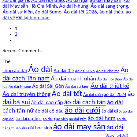
Áo dài giá rẻ
,
Áo dài hội thảo
,
Áo dài lụa
,
áo dài may sẵn
,
Áo
dài May sẵn Hồ Chí Minh
,
Áo dài Nhung
,
Áo dài sang trọng
,
Áo dài sự kiện
,
áo dài Sumo
,
Áo dài tết 2026
,
áo dài thêu
,
áo
dài vẽ
Để lại bình luận
1
2
Recent Comments
Thẻ
Áo dài
Áo
shop áo dài
Áo dài 3D
Áo dài cho mẹ
Áo dài 2025
dài cách Tân nam
Áo dài doanh nhân
Áo dài hội thảo
Áo dài
Áo dài thiết kế
Áo dài Sài Gòn
Áo dài sự kiện
lụa
Áo dài Nhung
Áo dài tết
áo
Áo dài truyền thống
Áo dài xuân
áo dài 2024
dài bà sui
áo dài cách tân
áo dài
áo dài cao cấp
áo dài cưới
cách tân nữ
áo dài cô dâu
áo dài cặp.
áo dài
áo dài hcm
áo dài dự tiệc
cặp đôi
áo dài giáo viên
áo dài gấm
áo dài
áo dài may sẵn
áo dài
áo dài học sinh
hằng thuận