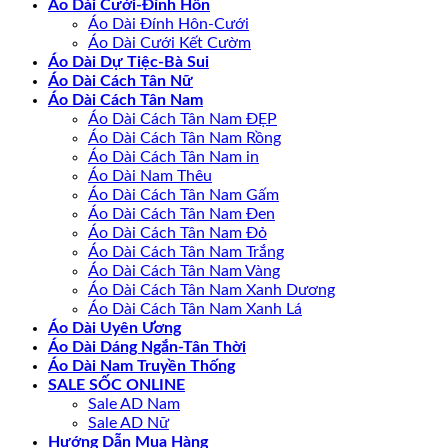
Áo Dài Cưới-Đính Hôn
Áo Dài Đính Hôn-Cưới
Áo Dài Cưới Kết Cườm
Áo Dài Dự Tiệc-Bà Sui
Áo Dài Cách Tân Nữ
Áo Dài Cách Tân Nam
Áo Dài Cách Tân Nam ĐẸP
Áo Dài Cách Tân Nam Rồng
Áo Dài Cách Tân Nam in
Áo Dài Nam Thêu
Áo Dài Cách Tân Nam Gấm
Áo Dài Cách Tân Nam Đen
Áo Dài Cách Tân Nam Đỏ
Áo Dài Cách Tân Nam Trắng
Áo Dài Cách Tân Nam Vàng
Áo Dài Cách Tân Nam Xanh Dương
Áo Dài Cách Tân Nam Xanh Lá
Áo Dài Uyên Ương
Áo Dài Dáng Ngắn-Tân Thời
Áo Dài Nam Truyền Thống
SALE SỐC ONLINE
Sale AD Nam
Sale AD Nữ
Hướng Dẫn Mua Hàng