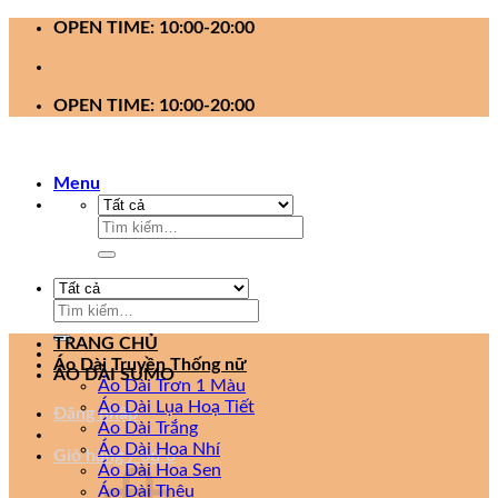
Bỏ
OPEN TIME: 10:00-20:00
qua
nội
dung
OPEN TIME: 10:00-20:00
Menu
Tìm
kiếm:
Tìm
kiếm:
TRANG CHỦ
Áo Dài Truyền Thống nữ
ÁO DÀI SUMO
Áo Dài Trơn 1 Màu
Áo Dài Lụa Hoạ Tiết
Đăng nhập
Áo Dài Trắng
Áo Dài Hoa Nhí
Giỏ hàng /
0
₫
0
Áo Dài Hoa Sen
Áo Dài Thêu