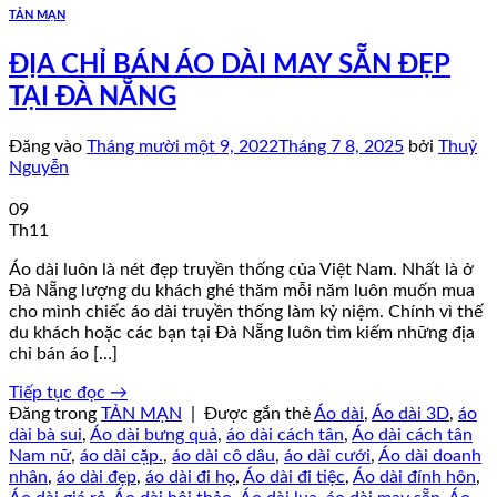
TẢN MẠN
ĐỊA CHỈ BÁN ÁO DÀI MAY SẴN ĐẸP
TẠI ĐÀ NẴNG
Đăng vào
Tháng mười một 9, 2022
Tháng 7 8, 2025
bởi
Thuỷ
Nguyễn
09
Th11
Áo dài luôn là nét đẹp truyền thống của Việt Nam. Nhất là ở
Đà Nẵng lượng du khách ghé thăm mỗi năm luôn muốn mua
cho mình chiếc áo dài truyền thống làm kỷ niệm. Chính vì thế
du khách hoặc các bạn tại Đà Nẵng luôn tìm kiếm những địa
chỉ bán áo […]
Tiếp tục đọc
→
Đăng trong
TẢN MẠN
|
Được gắn thẻ
Áo dài
,
Áo dài 3D
,
áo
dài bà sui
,
Áo dài bưng quả
,
áo dài cách tân
,
Áo dài cách tân
Nam nữ
,
áo dài cặp.
,
áo dài cô dâu
,
áo dài cưới
,
Áo dài doanh
nhân
,
áo dài đẹp
,
áo dài đi họ
,
Áo dài đi tiệc
,
Áo dài đính hôn
,