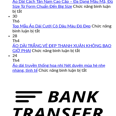
Áo Dài Cách Tân Nam Cao Cấp – Đa Dạng Mẫu Mã, Đủ
Size Từ Form Chuẩn Đến Big Size
Chức năng bình luận
ở
bị tắt
Áo
30
Dài
Th6
Cách
Top Mẫu Áo Dài Cưới Cô Dâu Màu Đỏ Đẹp
Chức năng
Tân
ở
bình luận bị tắt
Nam
Top
28
Cao
Mẫu
Th4
Cấp
Áo
ÁO DÀI TRẮNG VẺ ĐẸP THANH XUÂN KHÔNG BAO
–
Dài
ở
GIỜ PHAI
Chức năng bình luận bị tắt
Đa
Cưới
ÁO
24
Dạng
Cô
DÀI
Th4
Mẫu
Dâu
TRẮNG
Áo dài truyền thống hoa nhí Nét duyên mùa hè nhẹ
Mã,
Màu
VẺ
ở
nhàng, tinh tế
Chức năng bình luận bị tắt
Đủ
Đỏ
ĐẸP
Áo
Size
Đẹp
THANH
dài
Từ
XUÂN
truyền
Form
KHÔNG
thống
Chuẩn
BAO
hoa
Đến
GIỜ
nhí
Big
PHAI
Nét
Size
duyên
mùa