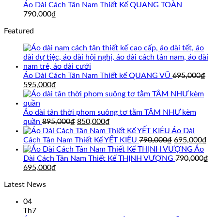
Áo Dài Cách Tân Nam Thiết Kế QUANG TOÀN
790,000
₫
Featured
Áo Dài Cách Tân Nam Thiết kế QUANG VŨ
695,000
₫
Giá
Giá
595,000
₫
gốc
hiện
là:
tại
695,000₫.
là:
Áo dài tân thời phom suông tơ tằm TÂM NHƯ kèm
595,000₫.
Giá
Giá
quần
895,000
₫
850,000
₫
gốc
hiện
Áo Dài
là:
tại
Giá
Gi
Cách Tân Nam Thiết Kế YẾT KIÊU
790,000
₫
695,000
₫
895,000₫.
là:
gốc
hi
Áo
850,000₫.
là:
tại
Dài Cách Tân Nam Thiết Kế THỊNH VƯỢNG
790,000
₫
Giá
Giá
790,000₫.
là:
695,000
₫
gốc
hiện
69
Latest News
là:
tại
790,000₫.
là:
04
695,000₫.
Th7