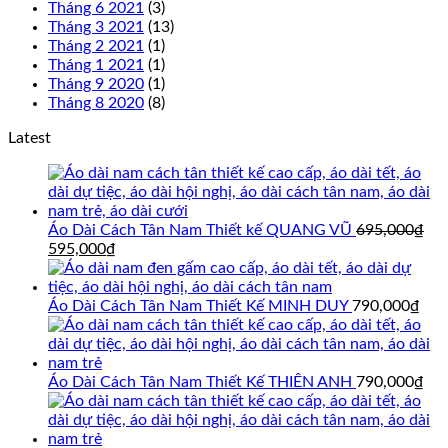
Tháng 6 2021
(3)
Tháng 3 2021
(13)
Tháng 2 2021
(1)
Tháng 1 2021
(1)
Tháng 9 2020
(1)
Tháng 8 2020
(8)
Latest
Áo Dài Cách Tân Nam Thiết kế QUANG VŨ
695,000
₫
Giá
Giá
595,000
₫
gốc
hiện
là:
tại
695,000₫.
là:
Áo Dài Cách Tân Nam Thiết Kế MINH DUY
790,000
₫
595,000₫.
Áo Dài Cách Tân Nam Thiết Kế THIÊN ANH
790,000
₫