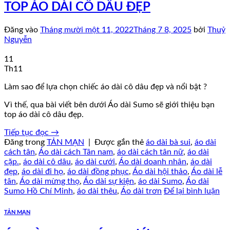
TOP ÁO DÀI CÔ DÂU ĐẸP
Đăng vào
Tháng mười một 11, 2022
Tháng 7 8, 2025
bởi
Thuỷ
Nguyễn
11
Th11
Làm sao để lựa chọn chiếc áo dài cô dâu đẹp và nổi bật ?
Vì thế, qua bài viết bên dưới Áo dài Sumo sẽ giới thiệu bạn
top áo dài cô dâu đẹp.
Tiếp tục đọc
→
Đăng trong
TẢN MẠN
|
Được gắn thẻ
áo dài bà sui
,
áo dài
cách tân
,
Áo dài cách Tân nam
,
áo dài cách tân nữ
,
áo dài
cặp.
,
áo dài cô dâu
,
áo dài cưới
,
Áo dài doanh nhân
,
áo dài
đẹp
,
áo dài đi họ
,
áo dài đồng phục
,
Áo dài hội thảo
,
Áo dài lễ
tân
,
Áo dài mừng thọ
,
Áo dài sự kiện
,
áo dài Sumo
,
Áo dài
Sumo Hồ Chí Minh
,
áo dài thêu
,
Áo dài trơn
Để lại bình luận
TẢN MẠN