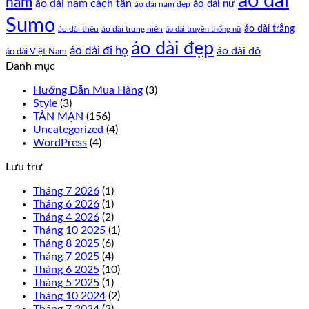
áo dài
nam
áo dài nam cách tân
áo dài nữ
áo dài nam đẹp
Sumo
áo dài trắng
áo dài thêu
áo dài trung niên
áo dài truyền thống nữ
áo dài đẹp
áo dài đi họ
áo dài đỏ
áo dài Việt Nam
Danh mục
Hướng Dẫn Mua Hàng
(3)
Style
(3)
TẢN MẠN
(156)
Uncategorized
(4)
WordPress
(4)
Lưu trữ
Tháng 7 2026
(1)
Tháng 6 2026
(1)
Tháng 4 2026
(2)
Tháng 10 2025
(1)
Tháng 8 2025
(6)
Tháng 7 2025
(4)
Tháng 6 2025
(10)
Tháng 5 2025
(1)
Tháng 10 2024
(2)
Tháng 7 2024
(2)