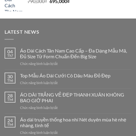
Giá
Giá
790,000
₫
695,000
₫
695,000₫.
gốc
hiện
là:
tại
790,000₫.
là:
695,000₫.
LATEST NEWS
Áo Dài Cách Tân Nam Cao Cấp – Đa Dạng Mẫu Mã,
04
Th7
Đủ Size Từ Form Chuẩn Đến Big Size
ở
Chức năng bình luận bị tắt
Áo
Dài
Top Mẫu Áo Dài Cưới Cô Dâu Màu Đỏ Đẹp
30
Cách
Th6
ở
Chức năng bình luận bị tắt
Tân
Top
Nam
Mẫu
ÁO DÀI TRẮNG VẺ ĐẸP THANH XUÂN KHÔNG
Cao
28
Áo
Th4
BAO GIỜ PHAI
Cấp
Dài
–
ở
Chức năng bình luận bị tắt
Cưới
Đa
ÁO
Cô
Dạng
DÀI
Áo dài truyền thống hoa nhí Nét duyên mùa hè nhẹ
Dâu
24
Mẫu
TRẮNG
Màu
Th4
nhàng, tinh tế
Mã,
VẺ
Đỏ
Đủ
ở
Chức năng bình luận bị tắt
ĐẸP
Đẹp
Size