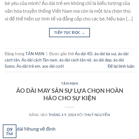
bé yêu của mình? Áo dài trẻ em không chỉ là biểu tượng của
văn hóa truyền thống Việt Nam mà còn là một lựa chọn thú
vị để thể hiện sự tinh tế và đẳng cấp cho các bé. Nếu bạn […]
TIẾP TỤC ĐỌC
→
Đăng trong
TẢN MẠN
|
Được gắn thẻ
Áo dài 4D
,
áo dài bà sui
,
áo dài
cách tân
,
Áo dài cách Tân nam
,
áo dài cách tân nữ
,
áo dài đẹp
,
áo dài
Sumo
,
Áo dài trẻ em
,
aos dài cưới
Để lại bình luận
TẢN MẠN
ÁO DÀI MAY SẴN SỰ LỰA CHỌN HOÀN
HẢO CHO SỰ KIỆN
ĐĂNG VÀO
THÁNG 4 9, 2024
BỞI
THUỶ NGUYỄN
09
Th4