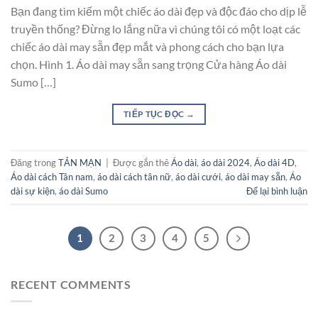
Bạn đang tìm kiếm một chiếc áo dài đẹp và độc đáo cho dịp lễ
truyền thống? Đừng lo lắng nữa vì chúng tôi có một loạt các
chiếc áo dài may sẵn đẹp mắt và phong cách cho bạn lựa
chọn. Hình 1. Áo dài may sẵn sang trọng Cửa hàng Áo dài
Sumo […]
TIẾP TỤC ĐỌC
→
Đăng trong
TẢN MẠN
|
Được gắn thẻ
Áo dài
,
áo dài 2024
,
Áo dài 4D
,
Áo dài cách Tân nam
,
áo dài cách tân nữ
,
áo dài cưới
,
áo dài may sẵn
,
Áo
dài sự kiện
,
áo dài Sumo
Để lại bình luận
1
2
3
4
5
RECENT COMMENTS