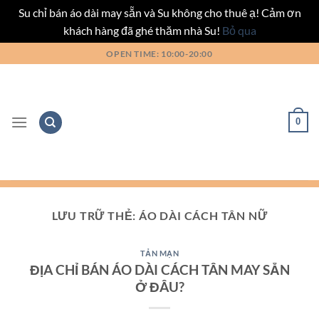
Su chỉ bán áo dài may sẵn và Su không cho thuê ạ! Cảm ơn
khách hàng đã ghé thăm nhà Su!
Bỏ qua
Bỏ
OPEN TIME: 10:00-20:00
qua
nội
dung
0
LƯU TRỮ THẺ:
ÁO DÀI CÁCH TÂN NỮ
TẢN MẠN
ĐỊA CHỈ BÁN ÁO DÀI CÁCH TÂN MAY SẴN
Ở ĐÂU?