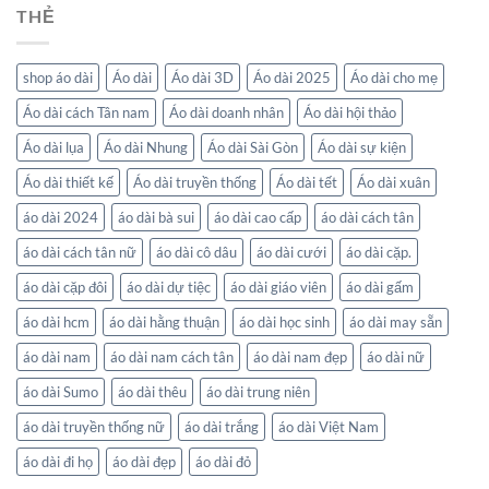
THẺ
shop áo dài
Áo dài
Áo dài 3D
Áo dài 2025
Áo dài cho mẹ
Áo dài cách Tân nam
Áo dài doanh nhân
Áo dài hội thảo
Áo dài lụa
Áo dài Nhung
Áo dài Sài Gòn
Áo dài sự kiện
Áo dài thiết kế
Áo dài truyền thống
Áo dài tết
Áo dài xuân
áo dài 2024
áo dài bà sui
áo dài cao cấp
áo dài cách tân
áo dài cách tân nữ
áo dài cô dâu
áo dài cưới
áo dài cặp.
áo dài cặp đôi
áo dài dự tiệc
áo dài giáo viên
áo dài gấm
áo dài hcm
áo dài hằng thuận
áo dài học sinh
áo dài may sẵn
áo dài nam
áo dài nam cách tân
áo dài nam đẹp
áo dài nữ
áo dài Sumo
áo dài thêu
áo dài trung niên
áo dài truyền thống nữ
áo dài trắng
áo dài Việt Nam
áo dài đi họ
áo dài đẹp
áo dài đỏ