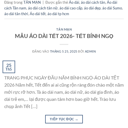
Đăng trong
TẢN MẠN
|
Được gắn thẻ
Áo dài
,
áo dài cách tân
,
Áo dài
cách Tân nam
,
áo dài cách tân nữ
,
áo dài cao cấp
,
áo dài đẹp
,
áo dài Sumo
,
áo dài tân thời
,
Áo dài tết
,
áo dài tp hcm
TẢN MẠN
MẪU ÁO DÀI TẾT 2026- TẾT BÍNH NGỌ
ĐĂNG VÀO
THÁNG 5 25, 2025
BỞI
ADMIN
25
Th5
TRANG PHỤC NGÀY ĐẦU NĂM BÍNH NGỌ-ÁO DÀI TẾT
2026 Năm hết, Tết đến ai ai cũng rộn ràng đón chào một năm
mới rực rỡ hơn. Tà áo dài nam, áo dài nữ, áo dài gia đình, áo
dài trẻ em,… lại được quan tâm hơn bao giờ hết. Trào lưu
chụp ảnh Tết […]
TIẾP TỤC ĐỌC
→