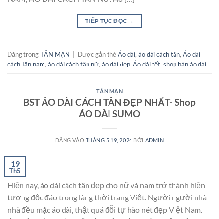
TIẾP TỤC ĐỌC
→
Đăng trong
TẢN MẠN
|
Được gắn thẻ
Áo dài
,
áo dài cách tân
,
Áo dài
cách Tân nam
,
áo dài cách tân nữ
,
áo dài đẹp
,
Áo dài tết
,
shop bán áo dài
TẢN MẠN
BST ÁO DÀI CÁCH TÂN ĐẸP NHẤT- Shop
ÁO DÀI SUMO
ĐĂNG VÀO
THÁNG 5 19, 2024
BỞI
ADMIN
19
Th5
Hiện nay, áo dài cách tân đẹp cho nữ và nam trở thành hiện
tượng độc đáo trong làng thời trang Việt. Người người nhà
nhà đều mặc áo dài, thật quá đỗi tự hào nét đẹp Việt Nam.