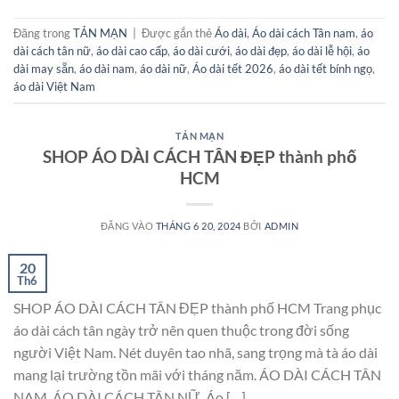
Đăng trong
TẢN MẠN
|
Được gắn thẻ
Áo dài
,
Áo dài cách Tân nam
,
áo
dài cách tân nữ
,
áo dài cao cấp
,
áo dài cưới
,
áo dài đẹp
,
áo dài lễ hội
,
áo
dài may sẵn
,
áo dài nam
,
áo dài nữ
,
Áo dài tết 2026
,
áo dài tết bính ngọ
,
áo dài Việt Nam
TẢN MẠN
SHOP ÁO DÀI CÁCH TÂN ĐẸP thành phố
HCM
ĐĂNG VÀO
THÁNG 6 20, 2024
BỞI
ADMIN
20
Th6
SHOP ÁO DÀI CÁCH TÂN ĐẸP thành phố HCM Trang phục
áo dài cách tân ngày trở nên quen thuộc trong đời sống
người Việt Nam. Nét duyên tao nhã, sang trọng mà tà áo dài
mang lại trường tồn mãi với tháng năm. ÁO DÀI CÁCH TÂN
NAM, ÁO DÀI CÁCH TÂN NỮ. Áo […]