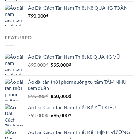
Áo Dài Cách Tân Nam Thiết Kế QUANG TOÀN
790,000
₫
FEATURED
Áo Dài Cách Tân Nam Thiết kế QUANG VŨ
Giá
Giá
695,000
₫
595,000
₫
gốc
hiện
là:
tại
Áo dài tân thời phom suông tơ tằm TÂM NHƯ
695,000₫.
là:
kèm quần
595,000₫.
Giá
Giá
895,000
₫
850,000
₫
gốc
hiện
Áo Dài Cách Tân Nam Thiết Kế YẾT KIÊU
là:
tại
Giá
Giá
790,000
₫
895,000₫.
695,000
₫
là:
gốc
hiện
850,000₫.
là:
tại
Áo Dài Cách Tân Nam Thiết Kế THỊNH VƯỢNG
790,000₫.
là: