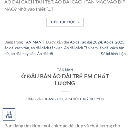
ÁO DÀI CÁCH TÂN TẾT. ÁO DÀI CÁCH TÂN MẶC VÀO DỊP
NÀO? Nhờ vào thiết […]
TIẾP TỤC ĐỌC
→
Đăng trong
TẢN MẠN
|
Được gắn thẻ
Áo dài
,
áo dài 2024
,
Áo dài 2025
,
áo dài cách tân
,
áo dài cách tân đẹp
,
Áo dài cách Tân nam
,
áo dài cách tân
nữ
,
áo dài may sẵn
,
Áo dài tết
Để lại bình luận
TẢN MẠN
Ở ĐÂU BÁN ÁO DÀI TRẺ EM CHẤT
LƯỢNG
ĐĂNG VÀO
THÁNG 4 11, 2024
BỞI
THUỶ NGUYỄN
11
Th4
Bạn đang tìm kiếm một chiếc áo dài đẹp và chất lượng cho