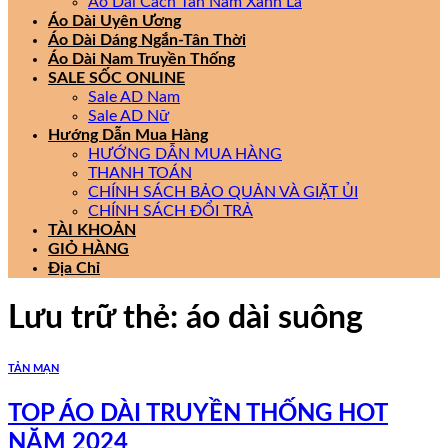
Áo Dài Cách Tân Nam Xanh Lá
Áo Dài Uyên Ương
Áo Dài Dáng Ngắn-Tân Thời
Áo Dài Nam Truyền Thống
SALE SỐC ONLINE
Sale AD Nam
Sale AD Nữ
Hướng Dẫn Mua Hàng
HƯỚNG DẪN MUA HÀNG
THANH TOÁN
CHÍNH SÁCH BẢO QUẢN VÀ GIẶT ỦI
CHÍNH SÁCH ĐỔI TRẢ
TÀI KHOẢN
GIỎ HÀNG
Địa Chỉ
Lưu trữ thẻ:
áo dài suông
TẢN MẠN
TOP ÁO DÀI TRUYỀN THỐNG HOT
NĂM 2024