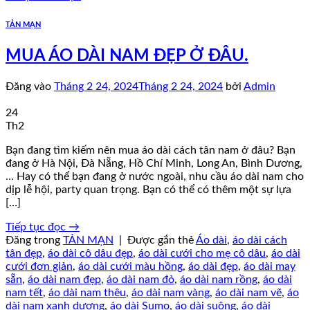
TẢN MẠN
MUA ÁO DÀI NAM ĐẸP Ở ĐÂU.
Đăng vào
Tháng 2 24, 2024
Tháng 2 24, 2024
bởi
Admin
24
Th2
Bạn đang tìm kiếm nên mua áo dài cách tân nam ở đâu? Bạn
đang ở Hà Nội, Đà Nẵng, Hồ Chí Minh, Long An, Bình Dương,
… Hay có thể bạn đang ở nước ngoài, nhu cầu áo dài nam cho
dịp lễ hội, party quan trọng. Bạn có thể có thêm một sự lựa
[…]
Tiếp tục đọc
→
Đăng trong
TẢN MẠN
|
Được gắn thẻ
Áo dài
,
áo dài cách
tân đẹp
,
áo dài cô dâu đẹp
,
áo dài cưới cho mẹ cô dâu
,
áo dài
cưới đơn giản
,
áo dài cưới màu hồng
,
áo dài đẹp
,
áo dài may
sẵn
,
áo dài nam đẹp
,
áo dài nam đỏ
,
áo dài nam rồng
,
áo dài
nam tết
,
áo dài nam thêu
,
áo dài nam vàng
,
áo dài nam vẽ
,
áo
dài nam xanh dương
,
áo dài Sumo
,
áo dài suông
,
áo dài