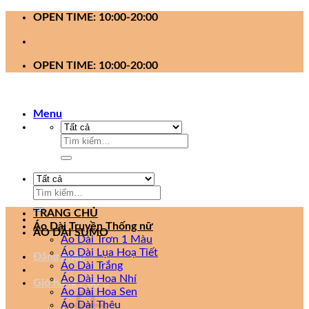
Bỏ
OPEN TIME: 10:00-20:00
qua
nội
dung
OPEN TIME: 10:00-20:00
Menu
Tìm
kiếm:
Tìm
kiếm:
TRANG CHỦ
Áo Dài Truyền Thống nữ
ÁO DÀI SUMO
Áo Dài Trơn 1 Màu
Áo Dài Lụa Hoạ Tiết
Đăng nhập
Áo Dài Trắng
Áo Dài Hoa Nhí
Giỏ hàng /
0
₫
0
Áo Dài Hoa Sen
Áo Dài Thêu