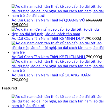
Áo Dài Cách Tân Nam Thiết kế QUANG VŨ
695,000
₫
Giá
Giá
595,000
₫
gốc
hiện
là:
tại
695,000₫.
là:
Áo Dài Cách Tân Nam Thiết Kế MINH DUY
790,000
₫
595,000₫.
Áo Dài Cách Tân Nam Thiết Kế THIÊN ANH
790,000
₫
Áo Dài Cách Tân Nam Thiết Kế QUANG TOÀN
790,000
₫
Featured