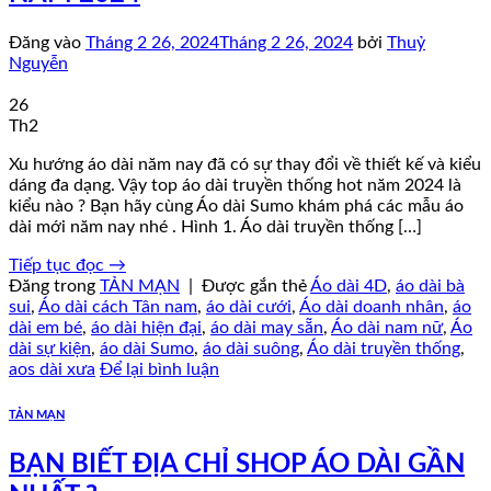
Đăng vào
Tháng 2 26, 2024
Tháng 2 26, 2024
bởi
Thuỷ
Nguyễn
26
Th2
Xu hướng áo dài năm nay đã có sự thay đổi về thiết kế và kiểu
dáng đa dạng. Vậy top áo dài truyền thống hot năm 2024 là
kiểu nào ? Bạn hãy cùng Áo dài Sumo khám phá các mẫu áo
dài mới năm nay nhé . Hình 1. Áo dài truyền thống […]
Tiếp tục đọc
→
Đăng trong
TẢN MẠN
|
Được gắn thẻ
Áo dài 4D
,
áo dài bà
sui
,
Áo dài cách Tân nam
,
áo dài cưới
,
Áo dài doanh nhân
,
áo
dài em bé
,
áo dài hiện đại
,
áo dài may sẵn
,
Áo dài nam nữ
,
Áo
dài sự kiện
,
áo dài Sumo
,
áo dài suông
,
Áo dài truyền thống
,
aos dài xưa
Để lại bình luận
TẢN MẠN
BẠN BIẾT ĐỊA CHỈ SHOP ÁO DÀI GẦN