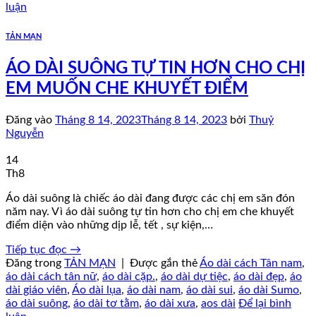
luận
TẢN MẠN
ÁO DÀI SUÔNG TỰ TIN HƠN CHO CHỊ
EM MUỐN CHE KHUYẾT ĐIỂM
Đăng vào
Tháng 8 14, 2023
Tháng 8 14, 2023
bởi
Thuỷ
Nguyễn
14
Th8
Áo dài suông là chiếc áo dài đang được các chị em săn đón
năm nay. Vì áo dài suông tự tin hơn cho chị em che khuyết
điểm diện vào những dịp lễ, tết , sự kiện,…
Tiếp tục đọc
→
Đăng trong
TẢN MẠN
|
Được gắn thẻ
Áo dài cách Tân nam
,
áo dài cách tân nữ
,
áo dài cặp.
,
áo dài dự tiệc
,
áo dài đẹp
,
áo
dài giáo viên
,
Áo dài lụa
,
áo dài nam
,
áo dài sui
,
áo dài Sumo
,
áo dài suông
,
áo dài tơ tằm
,
áo dài xưa
,
aos dài
Để lại bình