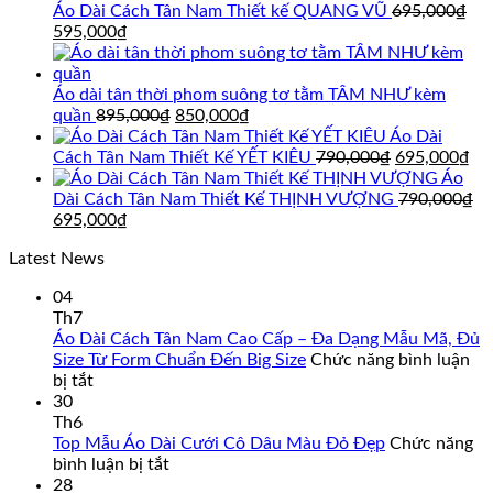
Áo Dài Cách Tân Nam Thiết kế QUANG VŨ
695,000
₫
Giá
Giá
595,000
₫
gốc
hiện
là:
tại
695,000₫.
là:
Áo dài tân thời phom suông tơ tằm TÂM NHƯ kèm
595,000₫.
Giá
Giá
quần
895,000
₫
850,000
₫
gốc
hiện
Áo Dài
là:
tại
Giá
Gi
Cách Tân Nam Thiết Kế YẾT KIÊU
790,000
₫
695,000
₫
895,000₫.
là:
gốc
hi
Áo
850,000₫.
là:
tại
Dài Cách Tân Nam Thiết Kế THỊNH VƯỢNG
790,000
₫
Giá
Giá
790,000₫.
là:
695,000
₫
gốc
hiện
69
Latest News
là:
tại
790,000₫.
là:
04
695,000₫.
Th7
Áo Dài Cách Tân Nam Cao Cấp – Đa Dạng Mẫu Mã, Đủ
Size Từ Form Chuẩn Đến Big Size
Chức năng bình luận
ở
bị tắt
Áo
30
Dài
Th6
Cách
Top Mẫu Áo Dài Cưới Cô Dâu Màu Đỏ Đẹp
Chức năng
Tân
ở
bình luận bị tắt
Nam
Top
28