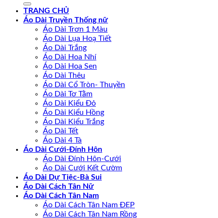
TRANG CHỦ
Áo Dài Truyền Thống nữ
Áo Dài Trơn 1 Màu
Áo Dài Lụa Hoạ Tiết
Áo Dài Trắng
Áo Dài Hoa Nhí
Áo Dài Hoa Sen
Áo Dài Thêu
Áo Dài Cổ Tròn- Thuyền
Áo Dài Tơ Tằm
Áo Dài Kiểu Đỏ
Áo Dài Kiểu Hồng
Áo Dài Kiểu Trắng
Áo Dài Tết
Áo Dài 4 Tà
Áo Dài Cưới-Đính Hôn
Áo Dài Đính Hôn-Cưới
Áo Dài Cưới Kết Cườm
Áo Dài Dự Tiệc-Bà Sui
Áo Dài Cách Tân Nữ
Áo Dài Cách Tân Nam
Áo Dài Cách Tân Nam ĐẸP
Áo Dài Cách Tân Nam Rồng