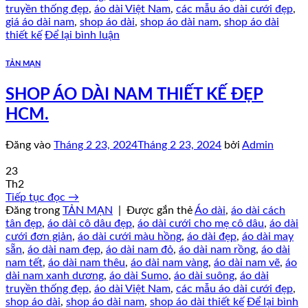
truyền thống đẹp
,
áo dài Việt Nam
,
các mẫu áo dài cưới đẹp
,
giá áo dài nam
,
shop áo dài
,
shop áo dài nam
,
shop áo dài
thiết kế
Để lại bình luận
TẢN MẠN
SHOP ÁO DÀI NAM THIẾT KẾ ĐẸP
HCM.
Đăng vào
Tháng 2 23, 2024
Tháng 2 23, 2024
bởi
Admin
23
Th2
Tiếp tục đọc
→
Đăng trong
TẢN MẠN
|
Được gắn thẻ
Áo dài
,
áo dài cách
tân đẹp
,
áo dài cô dâu đẹp
,
áo dài cưới cho mẹ cô dâu
,
áo dài
cưới đơn giản
,
áo dài cưới màu hồng
,
áo dài đẹp
,
áo dài may
sẵn
,
áo dài nam đẹp
,
áo dài nam đỏ
,
áo dài nam rồng
,
áo dài
nam tết
,
áo dài nam thêu
,
áo dài nam vàng
,
áo dài nam vẽ
,
áo
dài nam xanh dương
,
áo dài Sumo
,
áo dài suông
,
áo dài
truyền thống đẹp
,
áo dài Việt Nam
,
các mẫu áo dài cưới đẹp
,
shop áo dài
,
shop áo dài nam
,
shop áo dài thiết kế
Để lại bình