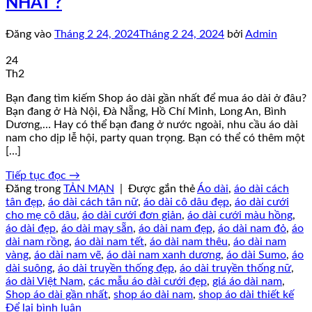
NHẤT ?
Đăng vào
Tháng 2 24, 2024
Tháng 2 24, 2024
bởi
Admin
24
Th2
Bạn đang tìm kiếm Shop áo dài gần nhất để mua áo dài ở đâu?
Bạn đang ở Hà Nội, Đà Nẵng, Hồ Chí Minh, Long An, Bình
Dương,… Hay có thể bạn đang ở nước ngoài, nhu cầu áo dài
nam cho dịp lễ hội, party quan trọng. Bạn có thể có thêm một
[…]
Tiếp tục đọc
→
Đăng trong
TẢN MẠN
|
Được gắn thẻ
Áo dài
,
áo dài cách
tân đẹp
,
áo dài cách tân nữ
,
áo dài cô dâu đẹp
,
áo dài cưới
cho mẹ cô dâu
,
áo dài cưới đơn giản
,
áo dài cưới màu hồng
,
áo dài đẹp
,
áo dài may sẵn
,
áo dài nam đẹp
,
áo dài nam đỏ
,
áo
dài nam rồng
,
áo dài nam tết
,
áo dài nam thêu
,
áo dài nam
vàng
,
áo dài nam vẽ
,
áo dài nam xanh dương
,
áo dài Sumo
,
áo
dài suông
,
áo dài truyền thống đẹp
,
áo dài truyền thống nữ
,
áo dài Việt Nam
,
các mẫu áo dài cưới đẹp
,
giá áo dài nam
,
Shop áo dài gần nhất
,
shop áo dài nam
,
shop áo dài thiết kế
Để lại bình luận