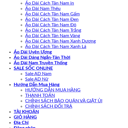
Áo Dài Cách Tân Nam in
Áo Dài Nam Thêu
Áo Dài Cách Tân Nam Gấm
Áo Dài Cách Tân Nam Đen
Áo Dài Cách Tân Nam Đỏ
Áo Dài Cách Tân Nam Trắng
Áo Dài Cách Tân Nam Vàng
Áo Dài Cách Tân Nam Xanh Dương
Áo Dài Cách Tân Nam Xanh Lá
Áo Dài Uyên Ương
Áo Dài Dáng Ngắn-Tân Thời
Áo Dài Nam Truyền Thống
SALE SỐC ONLINE
Sale AD Nam
Sale AD Nữ
Hướng Dẫn Mua Hàng
HƯỚNG DẪN MUA HÀNG
THANH TOÁN
CHÍNH SÁCH BẢO QUẢN VÀ GIẶT ỦI
CHÍNH SÁCH ĐỔI TRẢ
TÀI KHOẢN
GIỎ HÀNG
Địa Chỉ
Đăng nhập