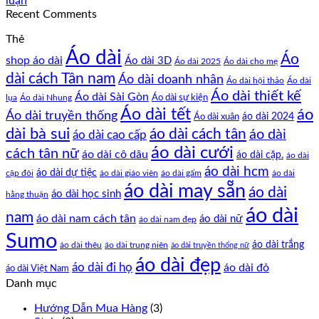
luận
Recent Comments
Thẻ
Áo dài
Áo
shop áo dài
Áo dài 3D
Áo dài cho mẹ
Áo dài 2025
dài cách Tân nam
Áo dài doanh nhân
Áo dài hội thảo
Áo dài
Áo dài thiết kế
Áo dài Sài Gòn
Áo dài sự kiện
lụa
Áo dài Nhung
Áo dài tết
áo
Áo dài truyền thống
Áo dài xuân
áo dài 2024
dài bà sui
áo dài cách tân
áo dài
áo dài cao cấp
áo dài cưới
cách tân nữ
áo dài cô dâu
áo dài cặp.
áo dài
áo dài hcm
áo dài dự tiệc
cặp đôi
áo dài giáo viên
áo dài gấm
áo dài
áo dài may sẵn
áo dài
áo dài học sinh
hằng thuận
áo dài
nam
áo dài nam cách tân
áo dài nữ
áo dài nam đẹp
Sumo
áo dài trắng
áo dài thêu
áo dài trung niên
áo dài truyền thống nữ
áo dài đẹp
áo dài đi họ
áo dài đỏ
áo dài Việt Nam
Danh mục
Hướng Dẫn Mua Hàng
(3)