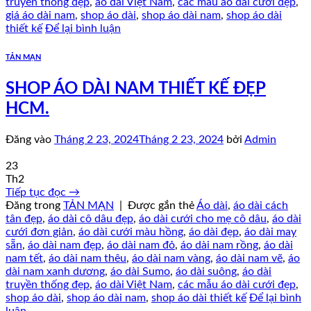
truyền thống đẹp
,
áo dài Việt Nam
,
các mẫu áo dài cưới đẹp
,
giá áo dài nam
,
shop áo dài
,
shop áo dài nam
,
shop áo dài
thiết kế
Để lại bình luận
TẢN MẠN
SHOP ÁO DÀI NAM THIẾT KẾ ĐẸP
HCM.
Đăng vào
Tháng 2 23, 2024
Tháng 2 23, 2024
bởi
Admin
23
Th2
Tiếp tục đọc
→
Đăng trong
TẢN MẠN
|
Được gắn thẻ
Áo dài
,
áo dài cách
tân đẹp
,
áo dài cô dâu đẹp
,
áo dài cưới cho mẹ cô dâu
,
áo dài
cưới đơn giản
,
áo dài cưới màu hồng
,
áo dài đẹp
,
áo dài may
sẵn
,
áo dài nam đẹp
,
áo dài nam đỏ
,
áo dài nam rồng
,
áo dài
nam tết
,
áo dài nam thêu
,
áo dài nam vàng
,
áo dài nam vẽ
,
áo
dài nam xanh dương
,
áo dài Sumo
,
áo dài suông
,
áo dài
truyền thống đẹp
,
áo dài Việt Nam
,
các mẫu áo dài cưới đẹp
,
shop áo dài
,
shop áo dài nam
,
shop áo dài thiết kế
Để lại bình
luận