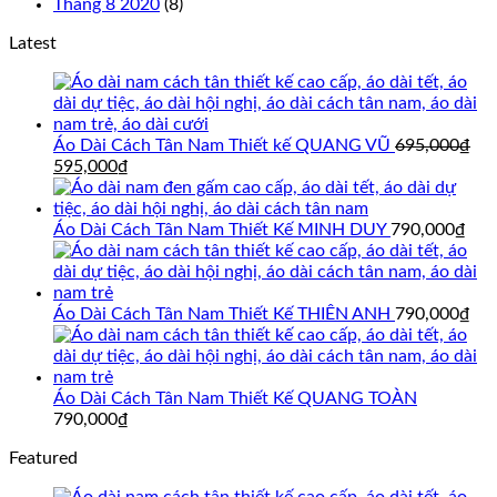
Tháng 8 2020
(8)
Latest
Áo Dài Cách Tân Nam Thiết kế QUANG VŨ
695,000
₫
Giá
Giá
595,000
₫
gốc
hiện
là:
tại
695,000₫.
là:
Áo Dài Cách Tân Nam Thiết Kế MINH DUY
790,000
₫
595,000₫.
Áo Dài Cách Tân Nam Thiết Kế THIÊN ANH
790,000
₫
Áo Dài Cách Tân Nam Thiết Kế QUANG TOÀN
790,000
₫
Featured