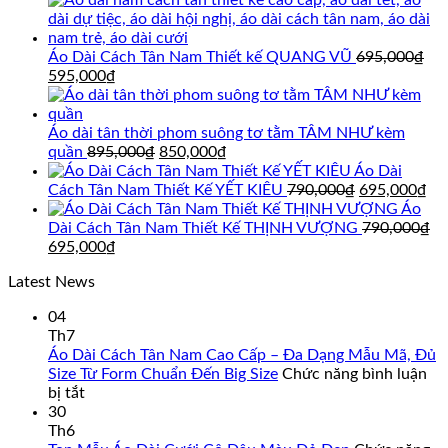
Áo Dài Cách Tân Nam Thiết kế QUANG VŨ
695,000
₫
Giá
Giá
595,000
₫
gốc
hiện
là:
tại
695,000₫.
là:
Áo dài tân thời phom suông tơ tằm TÂM NHƯ kèm
595,000₫.
Giá
Giá
quần
895,000
₫
850,000
₫
gốc
hiện
Áo Dài
là:
tại
Giá
Gi
Cách Tân Nam Thiết Kế YẾT KIÊU
790,000
₫
695,000
₫
895,000₫.
là:
gốc
hi
Áo
850,000₫.
là:
tại
Dài Cách Tân Nam Thiết Kế THỊNH VƯỢNG
790,000
₫
Giá
Giá
790,000₫.
là:
695,000
₫
gốc
hiện
69
Latest News
là:
tại
790,000₫.
là:
04
695,000₫.
Th7
Áo Dài Cách Tân Nam Cao Cấp – Đa Dạng Mẫu Mã, Đủ
Size Từ Form Chuẩn Đến Big Size
Chức năng bình luận
ở
bị tắt
Áo
30
Dài
Th6