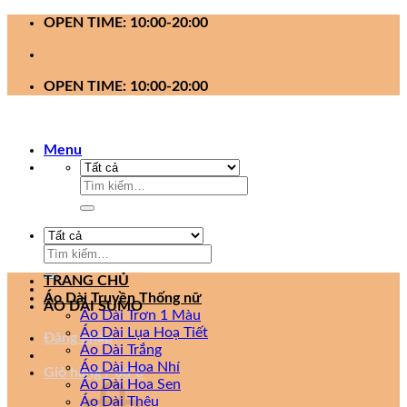
Bỏ
OPEN TIME: 10:00-20:00
qua
nội
dung
OPEN TIME: 10:00-20:00
Menu
Tìm
kiếm:
Tìm
kiếm:
TRANG CHỦ
Áo Dài Truyền Thống nữ
ÁO DÀI SUMO
Áo Dài Trơn 1 Màu
Áo Dài Lụa Hoạ Tiết
Đăng nhập
Áo Dài Trắng
Áo Dài Hoa Nhí
Giỏ hàng /
0
₫
0
Áo Dài Hoa Sen
Áo Dài Thêu