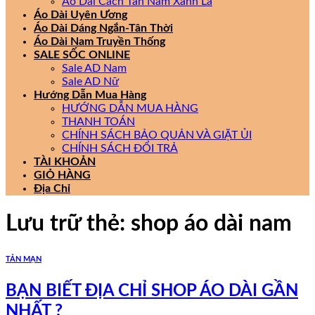
Áo Dài Cách Tân Nam Xanh Lá
Áo Dài Uyên Ương
Áo Dài Dáng Ngắn-Tân Thời
Áo Dài Nam Truyền Thống
SALE SỐC ONLINE
Sale AD Nam
Sale AD Nữ
Hướng Dẫn Mua Hàng
HƯỚNG DẪN MUA HÀNG
THANH TOÁN
CHÍNH SÁCH BẢO QUẢN VÀ GIẶT ỦI
CHÍNH SÁCH ĐỔI TRẢ
TÀI KHOẢN
GIỎ HÀNG
Địa Chỉ
Lưu trữ thẻ:
shop áo dài nam
TẢN MẠN
BẠN BIẾT ĐỊA CHỈ SHOP ÁO DÀI GẦN
NHẤT ?