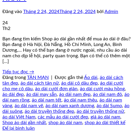
Đăng vào
Tháng 2 24, 2024
Tháng 2 24, 2024
bởi
Admin
24
Th2
Bạn đang tìm kiếm Shop áo dài gần nhất để mua áo dài ở đâu?
Bạn đang ở Hà Nội, Đà Nẵng, Hồ Chí Minh, Long An, Bình
Dương,… Hay có thể bạn đang ở nước ngoài, nhu cầu áo dài
nam cho dịp lễ hội, party quan trọng. Bạn có thể có thêm một
[…]
Tiếp tục đọc
→
Đăng trong
TẢN MẠN
|
Được gắn thẻ
Áo dài
,
áo dài cách
tân đẹp
,
áo dài cách tân nữ
,
áo dài cô dâu đẹp
,
áo dài cưới
cho mẹ cô dâu
,
áo dài cưới đơn giản
,
áo dài cưới màu hồng
,
áo dài đẹp
,
áo dài may sẵn
,
áo dài nam đẹp
,
áo dài nam đỏ
,
áo
dài nam rồng
,
áo dài nam tết
,
áo dài nam thêu
,
áo dài nam
vàng
,
áo dài nam vẽ
,
áo dài nam xanh dương
,
áo dài Sumo
,
áo
dài suông
,
áo dài truyền thống đẹp
,
áo dài truyền thống nữ
,
áo dài Việt Nam
,
các mẫu áo dài cưới đẹp
,
giá áo dài nam
,
Shop áo dài gần nhất
,
shop áo dài nam
,
shop áo dài thiết kế
Để lại bình luận