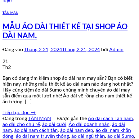
TẢN MẠN
MẪU ÁO DÀI THIẾT KẾ TẠI SHOP ÁO
DÀI NAM.
Đăng vào
Tháng 2 21, 2024
Tháng 2 21, 2024
bởi
Admin
21
Th2
Bạn có đang tìm kiếm shop áo dài nam may sẵn? Bạn có biết
hiện nay, những mẫu thiết kế áo dài nam nào đang hot nhất?
Hãy cùng tiệm áo dài Sumo chúng mình chuyên áo dài may
sẵn điểm qua một lượt nhé! Áo dài vẽ rồng cho nam thiết kế
ấn tượng. […]
Tiếp tục đọc
→
Đăng trong
TẢN MẠN
|
Được gắn thẻ
Áo dài cách Tân nam
,
áo dài cho chú rể
,
áo dài cưới
,
Áo dài doanh nhân
,
áo dài
nam
,
áo dài nam cách tân
,
áo dài nam đẹp
,
áo dài nam khăn
đóng
,
áo dài nam truyền thống
,
áo dài ngũ thân
,
áo dài Sumo
,