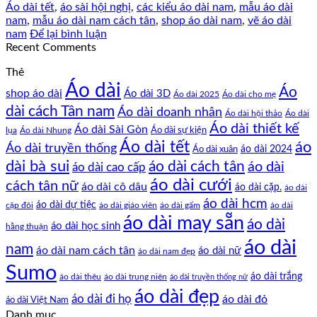
Áo dài tết
,
áo sài hội nghị
,
các kiểu áo dài nam
,
mẫu áo dài
nam
,
mẫu áo dài nam cách tân
,
shop áo dài nam
,
vẽ áo dài
nam
Để lại bình luận
Recent Comments
Thẻ
Áo dài
Áo
shop áo dài
Áo dài 3D
Áo dài cho mẹ
Áo dài 2025
dài cách Tân nam
Áo dài doanh nhân
Áo dài hội thảo
Áo dài
Áo dài thiết kế
Áo dài Sài Gòn
Áo dài sự kiện
lụa
Áo dài Nhung
Áo dài tết
áo
Áo dài truyền thống
Áo dài xuân
áo dài 2024
dài bà sui
áo dài cách tân
áo dài
áo dài cao cấp
áo dài cưới
cách tân nữ
áo dài cô dâu
áo dài cặp.
áo dài
áo dài hcm
áo dài dự tiệc
cặp đôi
áo dài giáo viên
áo dài gấm
áo dài
áo dài may sẵn
áo dài
áo dài học sinh
hằng thuận
áo dài
nam
áo dài nam cách tân
áo dài nữ
áo dài nam đẹp
Sumo
áo dài trắng
áo dài thêu
áo dài trung niên
áo dài truyền thống nữ
áo dài đẹp
áo dài đi họ
áo dài đỏ
áo dài Việt Nam
Danh mục