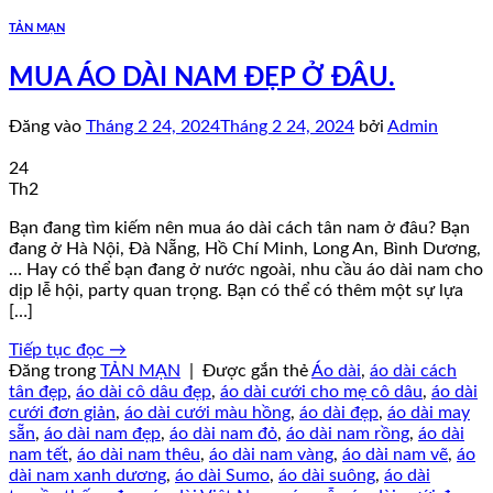
TẢN MẠN
MUA ÁO DÀI NAM ĐẸP Ở ĐÂU.
Đăng vào
Tháng 2 24, 2024
Tháng 2 24, 2024
bởi
Admin
24
Th2
Bạn đang tìm kiếm nên mua áo dài cách tân nam ở đâu? Bạn
đang ở Hà Nội, Đà Nẵng, Hồ Chí Minh, Long An, Bình Dương,
… Hay có thể bạn đang ở nước ngoài, nhu cầu áo dài nam cho
dịp lễ hội, party quan trọng. Bạn có thể có thêm một sự lựa
[…]
Tiếp tục đọc
→
Đăng trong
TẢN MẠN
|
Được gắn thẻ
Áo dài
,
áo dài cách
tân đẹp
,
áo dài cô dâu đẹp
,
áo dài cưới cho mẹ cô dâu
,
áo dài
cưới đơn giản
,
áo dài cưới màu hồng
,
áo dài đẹp
,
áo dài may
sẵn
,
áo dài nam đẹp
,
áo dài nam đỏ
,
áo dài nam rồng
,
áo dài
nam tết
,
áo dài nam thêu
,
áo dài nam vàng
,
áo dài nam vẽ
,
áo
dài nam xanh dương
,
áo dài Sumo
,
áo dài suông
,
áo dài