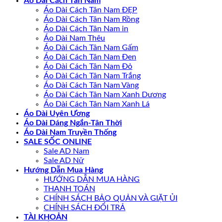
Áo Dài Cách Tân Nam
Áo Dài Cách Tân Nam ĐẸP
Áo Dài Cách Tân Nam Rồng
Áo Dài Cách Tân Nam in
Áo Dài Nam Thêu
Áo Dài Cách Tân Nam Gấm
Áo Dài Cách Tân Nam Đen
Áo Dài Cách Tân Nam Đỏ
Áo Dài Cách Tân Nam Trắng
Áo Dài Cách Tân Nam Vàng
Áo Dài Cách Tân Nam Xanh Dương
Áo Dài Cách Tân Nam Xanh Lá
Áo Dài Uyên Ương
Áo Dài Dáng Ngắn-Tân Thời
Áo Dài Nam Truyền Thống
SALE SỐC ONLINE
Sale AD Nam
Sale AD Nữ
Hướng Dẫn Mua Hàng
HƯỚNG DẪN MUA HÀNG
THANH TOÁN
CHÍNH SÁCH BẢO QUẢN VÀ GIẶT ỦI
CHÍNH SÁCH ĐỔI TRẢ
TÀI KHOẢN