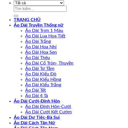
Tìm
kiếm:
TRANG CHỦ
Áo Dài Truyền Thống nữ
Áo Dài Trơn 1 Màu
Áo Dài Lụa Hoạ Tiết
Áo Dài Trắng
Áo Dài Hoa Nhí
Áo Dài Hoa Sen
Áo Dài Thêu
Áo Dài Cổ Tròn- Thuyền
Áo Dài Tơ Tằm
Áo Dài Kiểu Đỏ
Áo Dài Kiểu Hồng
Áo Dài Kiểu Trắng
Áo Dài Tết
Áo Dài 4 Tà
Áo Dài Cưới-Đính Hôn
Áo Dài Đính Hôn-Cưới
Áo Dài Cưới Kết Cườm
Áo Dài Dự Tiệc-Bà Sui
Áo Dài Cách Tân Nữ