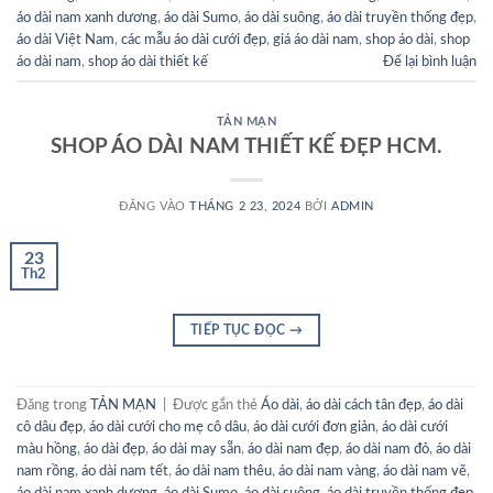
áo dài nam xanh dương
,
áo dài Sumo
,
áo dài suông
,
áo dài truyền thống đẹp
,
áo dài Việt Nam
,
các mẫu áo dài cưới đẹp
,
giá áo dài nam
,
shop áo dài
,
shop
áo dài nam
,
shop áo dài thiết kế
Để lại bình luận
TẢN MẠN
SHOP ÁO DÀI NAM THIẾT KẾ ĐẸP HCM.
ĐĂNG VÀO
THÁNG 2 23, 2024
BỞI
ADMIN
23
Th2
TIẾP TỤC ĐỌC
→
Đăng trong
TẢN MẠN
|
Được gắn thẻ
Áo dài
,
áo dài cách tân đẹp
,
áo dài
cô dâu đẹp
,
áo dài cưới cho mẹ cô dâu
,
áo dài cưới đơn giản
,
áo dài cưới
màu hồng
,
áo dài đẹp
,
áo dài may sẵn
,
áo dài nam đẹp
,
áo dài nam đỏ
,
áo dài
nam rồng
,
áo dài nam tết
,
áo dài nam thêu
,
áo dài nam vàng
,
áo dài nam vẽ
,