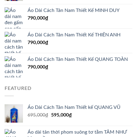
là:
tại
Áo Dài Cách Tân Nam Thiết Kế MINH DUY
695,000₫.
là:
790,000
₫
595,000₫.
Áo Dài Cách Tân Nam Thiết Kế THIÊN ANH
790,000
₫
Áo Dài Cách Tân Nam Thiết Kế QUANG TOÀN
790,000
₫
FEATURED
Áo Dài Cách Tân Nam Thiết kế QUANG VŨ
Giá
Giá
695,000
₫
595,000
₫
gốc
hiện
là:
tại
Áo dài tân thời phom suông tơ tằm TÂM NHƯ
695,000₫.
là: