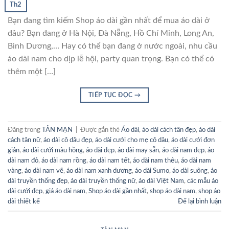
Th2
Bạn đang tìm kiếm Shop áo dài gần nhất để mua áo dài ở
đâu? Bạn đang ở Hà Nội, Đà Nẵng, Hồ Chí Minh, Long An,
Bình Dương,… Hay có thể bạn đang ở nước ngoài, nhu cầu
áo dài nam cho dịp lễ hội, party quan trọng. Bạn có thể có
thêm một […]
TIẾP TỤC ĐỌC
→
Đăng trong
TẢN MẠN
|
Được gắn thẻ
Áo dài
,
áo dài cách tân đẹp
,
áo dài
cách tân nữ
,
áo dài cô dâu đẹp
,
áo dài cưới cho mẹ cô dâu
,
áo dài cưới đơn
giản
,
áo dài cưới màu hồng
,
áo dài đẹp
,
áo dài may sẵn
,
áo dài nam đẹp
,
áo
dài nam đỏ
,
áo dài nam rồng
,
áo dài nam tết
,
áo dài nam thêu
,
áo dài nam
vàng
,
áo dài nam vẽ
,
áo dài nam xanh dương
,
áo dài Sumo
,
áo dài suông
,
áo
dài truyền thống đẹp
,
áo dài truyền thống nữ
,
áo dài Việt Nam
,
các mẫu áo
dài cưới đẹp
,
giá áo dài nam
,
Shop áo dài gần nhất
,
shop áo dài nam
,
shop áo
dài thiết kế
Để lại bình luận