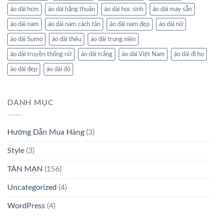
áo dài hcm
áo dài hằng thuận
áo dài học sinh
áo dài may sẵn
áo dài nam
áo dài nam cách tân
áo dài nam đẹp
áo dài nữ
áo dài Sumo
áo dài thêu
áo dài trung niên
áo dài truyền thống nữ
áo dài trắng
áo dài Việt Nam
áo dài đi họ
áo dài đẹp
áo dài đỏ
DANH MỤC
Hướng Dẫn Mua Hàng
(3)
Style
(3)
TẢN MẠN
(156)
Uncategorized
(4)
WordPress
(4)