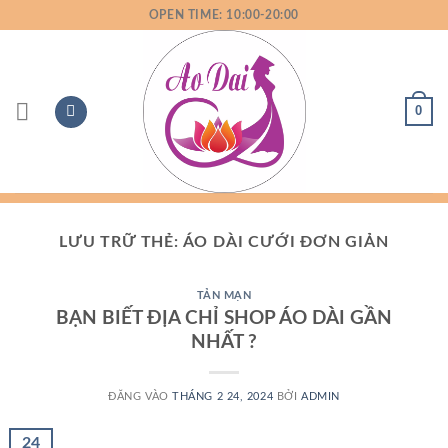
Bỏ
OPEN TIME: 10:00-20:00
qua
nội
dung
0
LƯU TRỮ THẺ:
ÁO DÀI CƯỚI ĐƠN GIẢN
TẢN MẠN
BẠN BIẾT ĐỊA CHỈ SHOP ÁO DÀI GẦN
NHẤT ?
ĐĂNG VÀO
THÁNG 2 24, 2024
BỞI
ADMIN
24