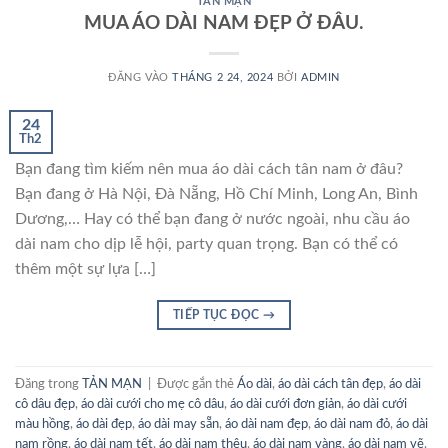
TẢN MẠN
MUA ÁO DÀI NAM ĐẸP Ở ĐÂU.
ĐĂNG VÀO
THÁNG 2 24, 2024
BỞI
ADMIN
24
Th2
Bạn đang tìm kiếm nên mua áo dài cách tân nam ở đâu?
Bạn đang ở Hà Nội, Đà Nẵng, Hồ Chí Minh, Long An, Bình
Dương,… Hay có thể bạn đang ở nước ngoài, nhu cầu áo
dài nam cho dịp lễ hội, party quan trọng. Bạn có thể có
thêm một sự lựa […]
TIẾP TỤC ĐỌC
→
Đăng trong
TẢN MẠN
|
Được gắn thẻ
Áo dài
,
áo dài cách tân đẹp
,
áo dài
cô dâu đẹp
,
áo dài cưới cho mẹ cô dâu
,
áo dài cưới đơn giản
,
áo dài cưới
màu hồng
,
áo dài đẹp
,
áo dài may sẵn
,
áo dài nam đẹp
,
áo dài nam đỏ
,
áo dài
nam rồng
,
áo dài nam tết
,
áo dài nam thêu
,
áo dài nam vàng
,
áo dài nam vẽ
,