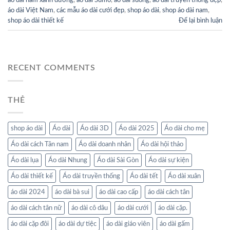
áo dài nam xanh dương
,
áo dài Sumo
,
áo dài suông
,
áo dài truyền thống đẹp
,
áo dài Việt Nam
,
các mẫu áo dài cưới đẹp
,
shop áo dài
,
shop áo dài nam
,
shop áo dài thiết kế
Để lại bình luận
RECENT COMMENTS
THẺ
shop áo dài
Áo dài
Áo dài 3D
Áo dài 2025
Áo dài cho mẹ
Áo dài cách Tân nam
Áo dài doanh nhân
Áo dài hội thảo
Áo dài lụa
Áo dài Nhung
Áo dài Sài Gòn
Áo dài sự kiện
Áo dài thiết kế
Áo dài truyền thống
Áo dài tết
Áo dài xuân
áo dài 2024
áo dài bà sui
áo dài cao cấp
áo dài cách tân
áo dài cách tân nữ
áo dài cô dâu
áo dài cưới
áo dài cặp.
áo dài cặp đôi
áo dài dự tiệc
áo dài giáo viên
áo dài gấm