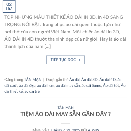
02
Th7
TOP NHỮNG MẪU THIẾT KẾ ÁO DÀI IN 3D, in 4D SANG
TRỌNG NỔI BẬT. Trang phục áo dài quen thuộc tựa như
hơi thở của con người Việt Nam. Một chiếc áo dài in 3D,
ÁO DÀI IN 4D thướt tha xinh đẹp của nữ giới. Hay là áo dài
thanh lịch của nam […]
TIẾP TỤC ĐỌC
→
Đăng trong
TẢN MẠN
|
Được gắn thẻ
Áo dài
,
Áo dài 3D
,
Áo dài 4D
,
áo
dài cưới
,
áo dài đẹp
,
áo dài hcm
,
áo dài may sẵn
,
áo dài Sumo
,
Áo dài tết
,
Áo
dài thiết kế
,
áo dài trẻ
TẢN MẠN
TIỆM ÁO DÀI MAY SẴN GẦN ĐÂY ?
ĐĂNG VÀO
THÁNG 6 29, 2025
BỞI
ADMIN