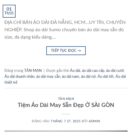
01
Th10
ĐỊA CHỈ BÁN ÁO DÀI ĐÀ NẴNG, HCM…UY TÍN, CHUYÊN
NGHIỆP. Shop áo dài Sumo chuyên bán áo dài may sẵn đủ
size, đa dạng kiểu dáng,…
TIẾP TỤC ĐỌC
→
Đăng trong
TẢN MẠN
|
Được gắn thẻ
Áo dài
,
áo dài cao cấp
,
áo dài cưới
,
Áo dài doanh nhân
,
áo dài may sẵn
,
áo dài nam
,
áo dài nữ
,
Áo dài tết
,
Áo dài
thiết kế
TẢN MẠN
Tiệm Áo Dài May Sẵn Đẹp Ở SÀI GÒN
ĐĂNG VÀO
THÁNG 7 27, 2025
BỞI
ADMIN