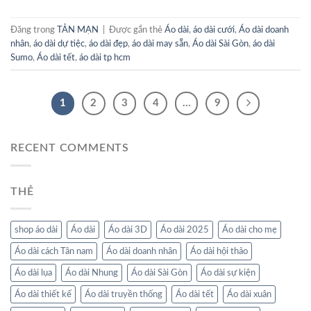
Đăng trong
TẢN MẠN
|
Được gắn thẻ
Áo dài
,
áo dài cưới
,
Áo dài doanh
nhân
,
áo dài dự tiệc
,
áo dài đẹp
,
áo dài may sẵn
,
Áo dài Sài Gòn
,
áo dài
Sumo
,
Áo dài tết
,
áo dài tp hcm
1
2
3
4
…
9
RECENT COMMENTS
THẺ
shop áo dài
Áo dài
Áo dài 3D
Áo dài 2025
Áo dài cho mẹ
Áo dài cách Tân nam
Áo dài doanh nhân
Áo dài hội thảo
Áo dài lụa
Áo dài Nhung
Áo dài Sài Gòn
Áo dài sự kiện
Áo dài thiết kế
Áo dài truyền thống
Áo dài tết
Áo dài xuân