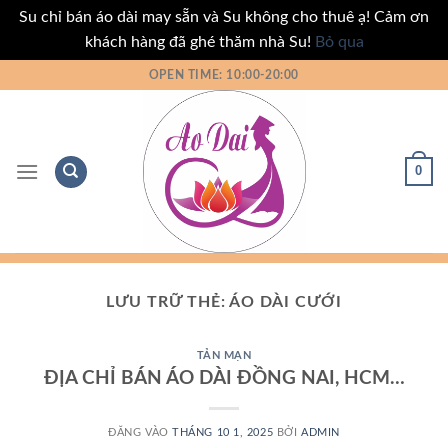
Su chỉ bán áo dài may sẵn và Su không cho thuê ạ! Cảm ơn
khách hàng đã ghé thăm nhà Su!
Bỏ qua
Bỏ
OPEN TIME: 10:00-20:00
qua
nội
dung
0
LƯU TRỮ THẺ:
ÁO DÀI CƯỚI
TẢN MẠN
ĐỊA CHỈ BÁN ÁO DÀI ĐỒNG NAI, HCM…
ĐĂNG VÀO
THÁNG 10 1, 2025
BỞI
ADMIN