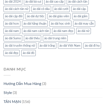
áo dài 2024
áo dài bà sui
áo dài cao cấp
áo dài cách tân
áo dài cách tân nữ
áo dài cô dâu
áo dài cưới
áo dài cặp.
áo dài cặp đôi
áo dài dự tiệc
áo dài giáo viên
áo dài gấm
áo dài hcm
áo dài hằng thuận
áo dài học sinh
áo dài may sẵn
áo dài nam
áo dài nam cách tân
áo dài nam đẹp
áo dài nữ
áo dài Sumo
áo dài thêu
áo dài trung niên
áo dài truyền thống nữ
áo dài trắng
áo dài Việt Nam
áo dài đi họ
áo dài đẹp
áo dài đỏ
DANH MỤC
Hướng Dẫn Mua Hàng
(3)
Style
(3)
TẢN MẠN
(156)