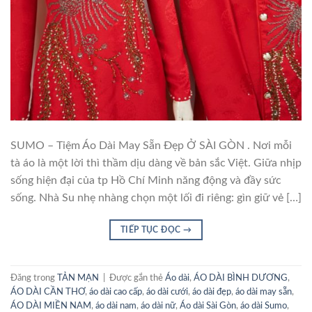
SUMO – Tiệm Áo Dài May Sẵn Đẹp Ở SÀI GÒN . Nơi mỗi
tà áo là một lời thì thầm dịu dàng về bản sắc Việt. Giữa nhịp
sống hiện đại của tp Hồ Chí Minh năng động và đầy sức
sống. Nhà Su nhẹ nhàng chọn một lối đi riêng: gìn giữ vẻ […]
TIẾP TỤC ĐỌC
→
Đăng trong
TẢN MẠN
|
Được gắn thẻ
Áo dài
,
ÁO DÀI BÌNH DƯƠNG
,
ÁO DÀI CẦN THƠ
,
áo dài cao cấp
,
áo dài cưới
,
áo dài đẹp
,
áo dài may sẵn
,
ÁO DÀI MIỀN NAM
,
áo dài nam
,
áo dài nữ
,
Áo dài Sài Gòn
,
áo dài Sumo
,