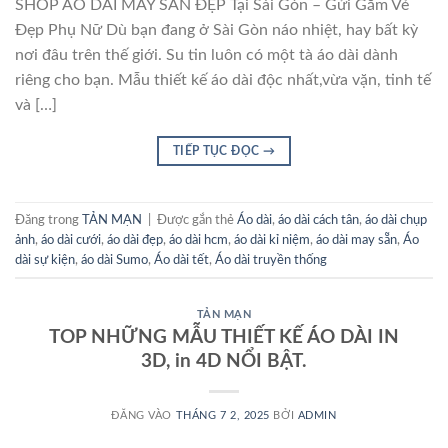
SHOP ÁO DÀI MAY SẴN ĐẸP Tại Sài Gòn – Gửi Gắm Vẻ
Đẹp Phụ Nữ Dù bạn đang ở Sài Gòn náo nhiệt, hay bất kỳ
nơi đâu trên thế giới. Su tin luôn có một tà áo dài dành
riêng cho bạn. Mẫu thiết kế áo dài độc nhất,vừa vặn, tinh tế
và […]
TIẾP TỤC ĐỌC
→
Đăng trong
TẢN MẠN
|
Được gắn thẻ
Áo dài
,
áo dài cách tân
,
áo dài chụp
ảnh
,
áo dài cưới
,
áo dài đẹp
,
áo dài hcm
,
áo dài kỉ niệm
,
áo dài may sẵn
,
Áo
dài sự kiện
,
áo dài Sumo
,
Áo dài tết
,
Áo dài truyền thống
TẢN MẠN
TOP NHỮNG MẪU THIẾT KẾ ÁO DÀI IN
3D, in 4D NỔI BẬT.
ĐĂNG VÀO
THÁNG 7 2, 2025
BỞI
ADMIN