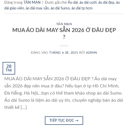
Đăng trong
TẢN MẠN
|
Được gắn thẻ
Áo dài
,
áo dài cưới
,
áo dài đẹp
,
áo
dài giáo viên
,
áo dài may sẵn
,
áo dài Sumo
,
áo dài tp hcm
TẢN MẠN
MUA ÁO DÀI MAY SẴN 2026 Ở ĐÂU ĐẸP
?
ĐĂNG VÀO
THÁNG 6 28, 2025
BỞI
ADMIN
28
Th6
MUA ÁO DÀI MAY SẴN 2026 Ở ĐÂU ĐẸP ? Áo dài may
sẵn 2026 đẹp nên mua ở đâu? Nếu bạn ở tp Hồ Chí Minh,
Đà Nẵng, Hà Nội,..bạn có thể tham khảo shop áo dài Sumo.
Áo dài Sumo là tiệm áo dài uy tín, chuyên nghiệp bán áo dài
thiết kế […]
TIẾP TỤC ĐỌC
→