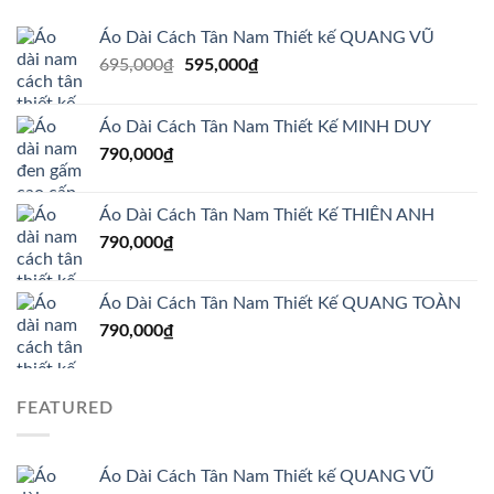
Áo Dài Cách Tân Nam Thiết kế QUANG VŨ
Giá
Giá
695,000
₫
595,000
₫
gốc
hiện
là:
tại
Áo Dài Cách Tân Nam Thiết Kế MINH DUY
695,000₫.
là:
790,000
₫
595,000₫.
Áo Dài Cách Tân Nam Thiết Kế THIÊN ANH
790,000
₫
Áo Dài Cách Tân Nam Thiết Kế QUANG TOÀN
790,000
₫
FEATURED
Áo Dài Cách Tân Nam Thiết kế QUANG VŨ