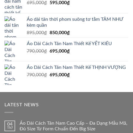
Giá
Giá
695,000
₫
595,000
₫
gốc
hiện
là:
tại
Áo dài tân thời phom suông tơ tằm TÂM NHƯ
695,000₫.
là:
kèm quần
595,000₫.
Giá
Giá
895,000
₫
850,000
₫
gốc
hiện
Áo Dài Cách Tân Nam Thiết Kế YẾT KIÊU
là:
tại
Giá
Giá
790,000
₫
895,000₫.
695,000
₫
là:
gốc
hiện
850,000₫.
là:
tại
Áo Dài Cách Tân Nam Thiết Kế THỊNH VƯỢNG
790,000₫.
là:
Giá
Giá
790,000
₫
695,000
₫
695,000₫.
gốc
hiện
là:
tại
790,000₫.
là:
695,000₫.
LATEST NEWS
Áo Dài Cách Tân Nam Cao Cấp – Đa Dạng Mẫu Mã,
04
Th7
Đủ Size Từ Form Chuẩn Đến Big Size