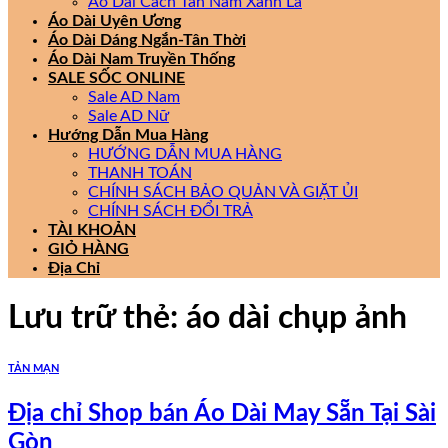
Áo Dài Cách Tân Nam Xanh Lá
Áo Dài Uyên Ương
Áo Dài Dáng Ngắn-Tân Thời
Áo Dài Nam Truyền Thống
SALE SỐC ONLINE
Sale AD Nam
Sale AD Nữ
Hướng Dẫn Mua Hàng
HƯỚNG DẪN MUA HÀNG
THANH TOÁN
CHÍNH SÁCH BẢO QUẢN VÀ GIẶT ỦI
CHÍNH SÁCH ĐỔI TRẢ
TÀI KHOẢN
GIỎ HÀNG
Địa Chỉ
Lưu trữ thẻ:
áo dài chụp ảnh
TẢN MẠN
Địa chỉ Shop bán Áo Dài May Sẵn Tại Sài
Gòn