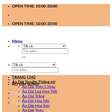
Bỏ
OPEN TIME: 10:00-20:00
qua
nội
dung
OPEN TIME: 10:00-20:00
Menu
Tìm
kiếm:
Tìm
kiếm:
TRANG CHỦ
Áo Dài Truyền Thống nữ
ÁO DÀI SUMO
Áo Dài Trơn 1 Màu
Áo Dài Lụa Hoạ Tiết
Đăng nhập
Áo Dài Trắng
Áo Dài Hoa Nhí
Giỏ hàng /
0
₫
0
Áo Dài Hoa Sen
Áo Dài Thêu