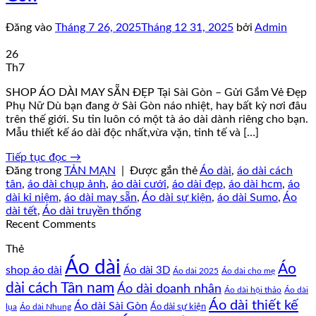
Đăng vào
Tháng 7 26, 2025
Tháng 12 31, 2025
bởi
Admin
26
Th7
SHOP ÁO DÀI MAY SẴN ĐẸP Tại Sài Gòn – Gửi Gắm Vẻ Đẹp
Phụ Nữ Dù bạn đang ở Sài Gòn náo nhiệt, hay bất kỳ nơi đâu
trên thế giới. Su tin luôn có một tà áo dài dành riêng cho bạn.
Mẫu thiết kế áo dài độc nhất,vừa vặn, tinh tế và […]
Tiếp tục đọc
→
Đăng trong
TẢN MẠN
|
Được gắn thẻ
Áo dài
,
áo dài cách
tân
,
áo dài chụp ảnh
,
áo dài cưới
,
áo dài đẹp
,
áo dài hcm
,
áo
dài kỉ niệm
,
áo dài may sẵn
,
Áo dài sự kiện
,
áo dài Sumo
,
Áo
dài tết
,
Áo dài truyền thống
Recent Comments
Thẻ
Áo dài
Áo
shop áo dài
Áo dài 3D
Áo dài cho mẹ
Áo dài 2025
dài cách Tân nam
Áo dài doanh nhân
Áo dài hội thảo
Áo dài
Áo dài thiết kế
Áo dài Sài Gòn
Áo dài sự kiện
lụa
Áo dài Nhung