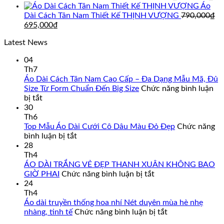
895,000₫.
là:
gốc
hi
Áo
850,000₫.
là:
tại
Dài Cách Tân Nam Thiết Kế THỊNH VƯỢNG
790,000
₫
Giá
Giá
790,000₫.
là:
695,000
₫
gốc
hiện
69
Latest News
là:
tại
790,000₫.
là:
04
695,000₫.
Th7
Áo Dài Cách Tân Nam Cao Cấp – Đa Dạng Mẫu Mã, Đủ
Size Từ Form Chuẩn Đến Big Size
Chức năng bình luận
ở
bị tắt
Áo
30
Dài
Th6
Cách
Top Mẫu Áo Dài Cưới Cô Dâu Màu Đỏ Đẹp
Chức năng
Tân
ở
bình luận bị tắt
Nam
Top
28
Cao
Mẫu
Th4
Cấp
Áo
ÁO DÀI TRẮNG VẺ ĐẸP THANH XUÂN KHÔNG BAO
–
Dài
ở
GIỜ PHAI
Chức năng bình luận bị tắt
Đa
Cưới
ÁO
24
Dạng
Cô
DÀI
Th4
Mẫu
Dâu
TRẮNG
Áo dài truyền thống hoa nhí Nét duyên mùa hè nhẹ
Mã,
Màu
VẺ
ở
nhàng, tinh tế
Chức năng bình luận bị tắt
Đủ
Đỏ
ĐẸP
Áo