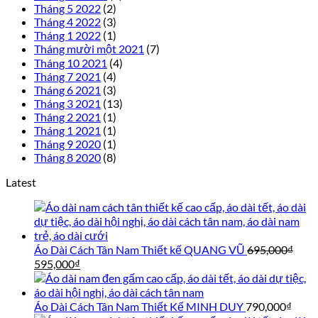
Tháng 5 2022
(2)
Tháng 4 2022
(3)
Tháng 1 2022
(1)
Tháng mười một 2021
(7)
Tháng 10 2021
(4)
Tháng 7 2021
(4)
Tháng 6 2021
(3)
Tháng 3 2021
(13)
Tháng 2 2021
(1)
Tháng 1 2021
(1)
Tháng 9 2020
(1)
Tháng 8 2020
(8)
Latest
Áo Dài Cách Tân Nam Thiết kế QUANG VŨ
695,000
₫
Giá
Giá
595,000
₫
gốc
hiện
là:
tại
695,000₫.
là:
Áo Dài Cách Tân Nam Thiết Kế MINH DUY
790,000
₫