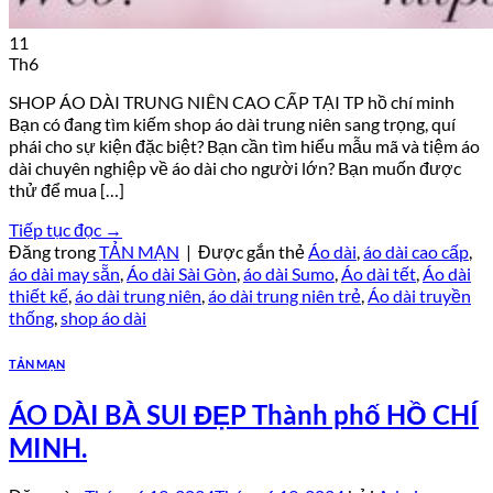
11
Th6
SHOP ÁO DÀI TRUNG NIÊN CAO CẤP TẠI TP hồ chí minh
Bạn có đang tìm kiếm shop áo dài trung niên sang trọng, quí
phái cho sự kiện đặc biệt? Bạn cần tìm hiểu mẫu mã và tiệm áo
dài chuyên nghiệp về áo dài cho người lớn? Bạn muốn được
thử để mua […]
Tiếp tục đọc
→
Đăng trong
TẢN MẠN
|
Được gắn thẻ
Áo dài
,
áo dài cao cấp
,
áo dài may sẵn
,
Áo dài Sài Gòn
,
áo dài Sumo
,
Áo dài tết
,
Áo dài
thiết kế
,
áo dài trung niên
,
áo dài trung niên trẻ
,
Áo dài truyền
thống
,
shop áo dài
TẢN MẠN
ÁO DÀI BÀ SUI ĐẸP Thành phố HỒ CHÍ
MINH.