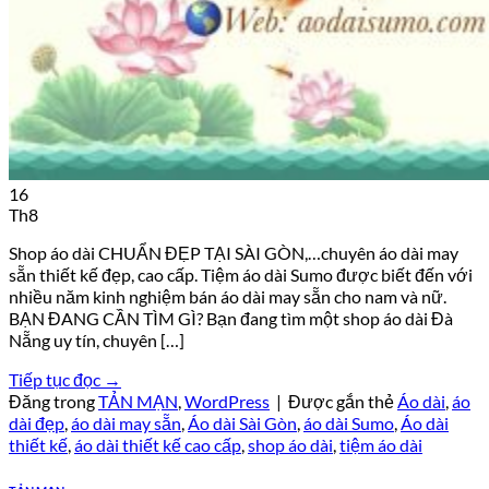
16
Th8
Shop áo dài CHUẨN ĐẸP TẠI SÀI GÒN,…chuyên áo dài may
sẵn thiết kế đẹp, cao cấp. Tiệm áo dài Sumo được biết đến với
nhiều năm kinh nghiệm bán áo dài may sẵn cho nam và nữ.
BẠN ĐANG CẦN TÌM GÌ? Bạn đang tìm một shop áo dài Đà
Nẵng uy tín, chuyên […]
Tiếp tục đọc
→
Đăng trong
TẢN MẠN
,
WordPress
|
Được gắn thẻ
Áo dài
,
áo
dài đẹp
,
áo dài may sẵn
,
Áo dài Sài Gòn
,
áo dài Sumo
,
Áo dài
thiết kế
,
áo dài thiết kế cao cấp
,
shop áo dài
,
tiệm áo dài