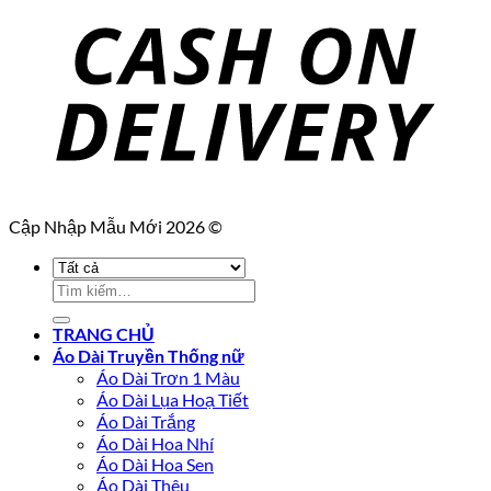
Cập Nhập Mẫu Mới 2026 ©
Tìm
kiếm:
TRANG CHỦ
Áo Dài Truyền Thống nữ
Áo Dài Trơn 1 Màu
Áo Dài Lụa Hoạ Tiết
Áo Dài Trắng
Áo Dài Hoa Nhí
Áo Dài Hoa Sen
Áo Dài Thêu