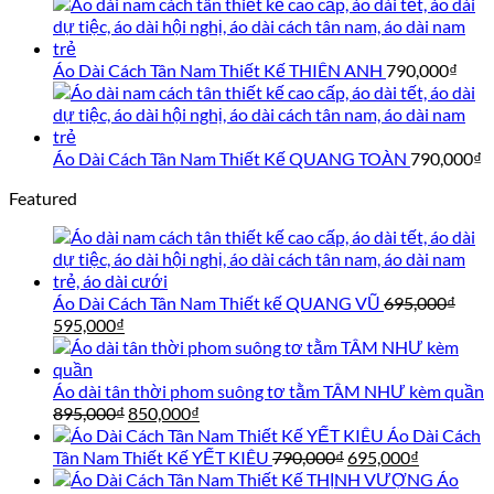
595,000₫.
Áo Dài Cách Tân Nam Thiết Kế THIÊN ANH
790,000
₫
Áo Dài Cách Tân Nam Thiết Kế QUANG TOÀN
790,000
₫
Featured
Áo Dài Cách Tân Nam Thiết kế QUANG VŨ
695,000
₫
Giá
Giá
595,000
₫
gốc
hiện
là:
tại
695,000₫.
là:
Áo dài tân thời phom suông tơ tằm TÂM NHƯ kèm quần
595,000₫.
Giá
Giá
895,000
₫
850,000
₫
gốc
hiện
Áo Dài Cách
là:
tại
Giá
Giá
Tân Nam Thiết Kế YẾT KIÊU
790,000
₫
695,000
₫
895,000₫.
là:
gốc
hiện
Áo