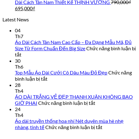
850,000₫.
là:
tại
Dài Cách Tân Nam Thiết Kế THỊNH VƯỢNG
790,000
₫
790,000₫.
là:
Giá
Giá
695,000
₫
695,000₫.
gốc
hiện
Latest News
là:
tại
790,000₫.
là:
04
695,000₫.
Th7
Áo Dài Cách Tân Nam Cao Cấp – Đa Dạng Mẫu Mã, Đủ
Size Từ Form Chuẩn Đến Big Size
Chức năng bình luận bị
ở
tắt
Áo
30
Dài
Th6
Cách
Top Mẫu Áo Dài Cưới Cô Dâu Màu Đỏ Đẹp
Chức năng
Tân
ở
bình luận bị tắt
Nam
Top
28
Cao
Mẫu
Th4
Cấp
ÁO DÀI TRẮNG VẺ ĐẸP THANH XUÂN KHÔNG BAO
Áo
–
Dài
ở
GIỜ PHAI
Chức năng bình luận bị tắt
Đa
Cưới
ÁO
24
Dạng
Cô
DÀI
Th4
Mẫu
Dâu
TRẮNG
Áo dài truyền thống hoa nhí Nét duyên mùa hè nhẹ
Mã,
Màu
VẺ
ở
nhàng, tinh tế
Chức năng bình luận bị tắt
Đủ
Đỏ
ĐẸP
Áo
Size
Đẹp
dài