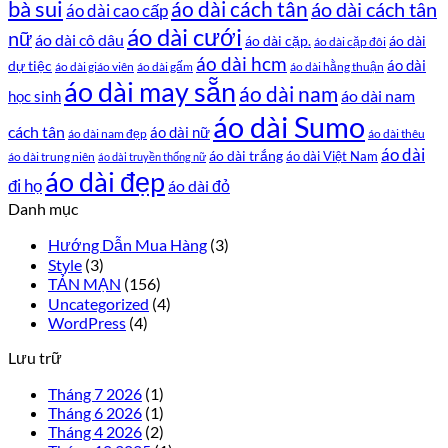
bà sui
áo dài cách tân
áo dài cách tân
áo dài cao cấp
áo dài cưới
nữ
áo dài cô dâu
áo dài cặp.
áo dài
áo dài cặp đôi
áo dài hcm
áo dài
dự tiệc
áo dài giáo viên
áo dài gấm
áo dài hằng thuận
áo dài may sẵn
áo dài nam
áo dài nam
học sinh
áo dài Sumo
cách tân
áo dài nữ
áo dài nam đẹp
áo dài thêu
áo dài
áo dài trắng
áo dài Việt Nam
áo dài trung niên
áo dài truyền thống nữ
áo dài đẹp
đi họ
áo dài đỏ
Danh mục
Hướng Dẫn Mua Hàng
(3)
Style
(3)
TẢN MẠN
(156)
Uncategorized
(4)
WordPress
(4)
Lưu trữ
Tháng 7 2026
(1)
Tháng 6 2026
(1)
Tháng 4 2026
(2)