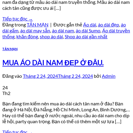
nam đa dạng từ mẫu áo dài nam truyền thống. Mẫu áo dài nam
cách tân cũng được ưu ái […]
Tiếp tục đọc
→
Đăng trong
TẢN MẠN
|
Được gắn thẻ
Áo dài
,
áo dài đẹp
,
áo
dài gấm
,
áo dài may sẵn
,
áo dài nam
,
áo dài Sumo
,
Áo dài truyền
thống
,
khăn đóng
,
shop áo dài
,
Shop áo dài gần nhất
TẢN MẠN
MUA ÁO DÀI NAM ĐẸP Ở ĐÂU.
Đăng vào
Tháng 2 24, 2024
Tháng 2 24, 2024
bởi
Admin
24
Th2
Bạn đang tìm kiếm nên mua áo dài cách tân nam ở đâu? Bạn
đang ở Hà Nội, Đà Nẵng, Hồ Chí Minh, Long An, Bình Dương,…
Hay có thể bạn đang ở nước ngoài, nhu cầu áo dài nam cho dịp
lễ hội, party quan trọng. Bạn có thể có thêm một sự lựa […]
Tiếp tục đọc
→