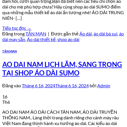
đám hỏi, cưới quan trọng.Bạn đã biết nên các tiêu chí chọn áo
dài cho mẹ phù hợp chưa? Hãy cùng shop áo dài SUMO điểm
qua những mẫu thiết kế áo dài ấn tượng nhé! ÁO DÀI TRUNG
NIÊN- […]
Tiếp tục đọc
→
Đăng trong
TẢN MẠN
|
Được gắn thẻ
Áo dài
,
áo dài bà sui
,
áo
dài may sẵn
,
Áo dài thiết kế
,
shop áo dài
TẢN MẠN
AO DAI NAM LỊCH LÃM, SANG TRỌNG
TẠI SHOP ÁO DÀI SUMO
Đăng vào
Tháng 6 16, 2024
Tháng 6 16, 2024
bởi
Admin
16
Th6
AO DAI NAM ÁO DÀI CÁCH TÂN NAM, ÁO DÀI TRUYỀN
THỐNG NAM.. Làng thời trang dành riêng cho cánh mày râu
Việt Nam đang thịnh hành xu hướng áo dài. Các kiểu áo dài