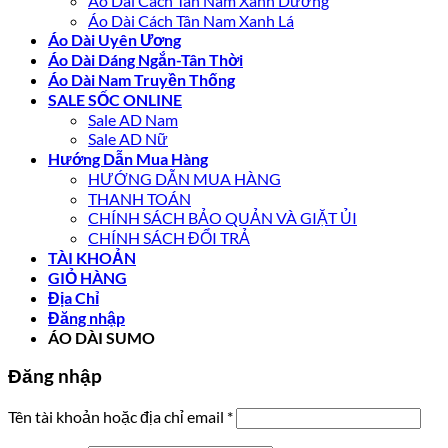
Áo Dài Cách Tân Nam Xanh Dương
Áo Dài Cách Tân Nam Xanh Lá
Áo Dài Uyên Ương
Áo Dài Dáng Ngắn-Tân Thời
Áo Dài Nam Truyền Thống
SALE SỐC ONLINE
Sale AD Nam
Sale AD Nữ
Hướng Dẫn Mua Hàng
HƯỚNG DẪN MUA HÀNG
THANH TOÁN
CHÍNH SÁCH BẢO QUẢN VÀ GIẶT ỦI
CHÍNH SÁCH ĐỔI TRẢ
TÀI KHOẢN
GIỎ HÀNG
Địa Chỉ
Đăng nhập
ÁO DÀI SUMO
Đăng nhập
Bắt
Tên tài khoản hoặc địa chỉ email
*
buộc