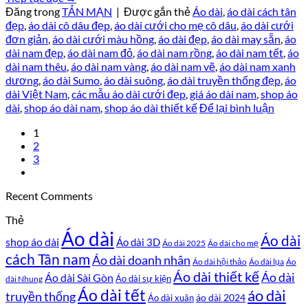
Đăng trong
TẢN MẠN
|
Được gắn thẻ
Áo dài
,
áo dài cách tân
đẹp
,
áo dài cô dâu đẹp
,
áo dài cưới cho mẹ cô dâu
,
áo dài cưới
đơn giản
,
áo dài cưới màu hồng
,
áo dài đẹp
,
áo dài may sẵn
,
áo
dài nam đẹp
,
áo dài nam đỏ
,
áo dài nam rồng
,
áo dài nam tết
,
áo
dài nam thêu
,
áo dài nam vàng
,
áo dài nam vẽ
,
áo dài nam xanh
dương
,
áo dài Sumo
,
áo dài suông
,
áo dài truyền thống đẹp
,
áo
dài Việt Nam
,
các mẫu áo dài cưới đẹp
,
giá áo dài nam
,
shop áo
dài
,
shop áo dài nam
,
shop áo dài thiết kế
Để lại bình luận
1
2
3
Recent Comments
Thẻ
Áo dài
Áo dài
shop áo dài
Áo dài 3D
Áo dài cho mẹ
Áo dài 2025
cách Tân nam
Áo dài doanh nhân
Áo dài hội thảo
Áo dài lụa
Áo
Áo dài thiết kế
Áo dài
Áo dài Sài Gòn
Áo dài sự kiện
dài Nhung
Áo dài tết
áo dài
truyền thống
áo dài 2024
Áo dài xuân