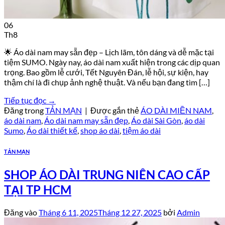
06
Th8
🌟 Áo dài nam may sẵn đẹp – Lịch lãm, tôn dáng và dễ mặc tại
tiệm SUMO. Ngày nay, áo dài nam xuất hiện trong các dịp quan
trọng. Bao gồm lễ cưới, Tết Nguyên Đán, lễ hội, sự kiện, hay
thậm chí là đi chụp ảnh nghệ thuật. Và nếu bạn đang tìm […]
Tiếp tục đọc
→
Đăng trong
TẢN MẠN
|
Được gắn thẻ
ÁO DÀI MIỀN NAM
,
áo dài nam
,
Áo dài nam may sẵn đẹp
,
Áo dài Sài Gòn
,
áo dài
Sumo
,
Áo dài thiết kế
,
shop áo dài
,
tiệm áo dài
TẢN MẠN
SHOP ÁO DÀI TRUNG NIÊN CAO CẤP
TẠI TP HCM
Đăng vào
Tháng 6 11, 2025
Tháng 12 27, 2025
bởi
Admin