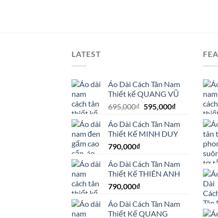
LATEST
FE
Áo Dài Cách Tân Nam
Thiết kế QUANG VŨ
Giá
Giá
695,000
₫
595,000
₫
gốc
hiện
Áo Dài Cách Tân Nam
là:
tại
Thiết Kế MINH DUY
695,000₫.
là:
790,000
₫
595,000₫.
Áo Dài Cách Tân Nam
Thiết Kế THIÊN ANH
790,000
₫
Áo Dài Cách Tân Nam
Thiết Kế QUANG