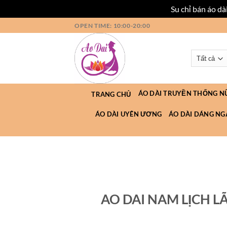
Su chỉ bán áo d
Bỏ
OPEN TIME: 10:00-20:00
qua
nội
dung
ÁO DÀI TRUYỀN THỐNG N
TRANG CHỦ
ÁO DÀI UYÊN ƯƠNG
ÁO DÀI DÁNG NG
AO DAI NAM LỊCH L