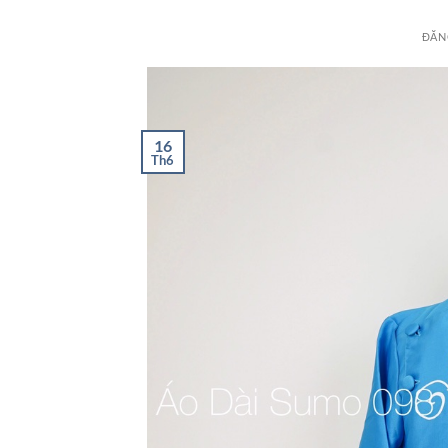
ĐĂN
16
Th6