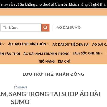
ài may sẵn và Su không cho thuê ạ! Cảm ơn khách hàng đã ghé thă
Tìm
ÁO DÀI SUMO
kiếm:
Ữ
ÁO DÀI CƯỚI-ĐÍNH HÔN
ÁO DÀI DỰ TIỆC-BÀ SUI
ÁO DÀI 
SALE SỐC ONLINE
ẮN-TÂN THỜI
ÁO DÀI NAM TRUYỀN THỐNG
GIỎ HÀNG
ĐỊA CHỈ
LƯU TRỮ THẺ:
KHĂN ĐÓNG
TẢN MẠN
ÃM, SANG TRỌNG TẠI SHOP ÁO DÀI
SUMO