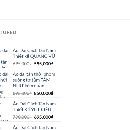
ATURED
Áo Dài Cách Tân Nam
Thiết kế QUANG VŨ
Giá
Giá
695,000
₫
595,000
₫
gốc
hiện
Áo dài tân thời phom
là:
tại
suông tơ tằm TÂM
695,000₫.
là:
NHƯ kèm quần
595,000₫.
Giá
Giá
895,000
₫
850,000
₫
gốc
hiện
Áo Dài Cách Tân Nam
là:
tại
Thiết Kế YẾT KIÊU
895,000₫.
là:
Giá
Giá
790,000
₫
695,000
₫
850,000₫.
gốc
hiện
Áo Dài Cách Tân Nam
là:
tại