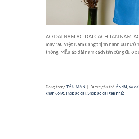
AO DAI NAM ÁO DÀI CÁCH TÂN NAM, ÁO D
mày râu Việt Nam đang thịnh hành xu hướng
thống. Mẫu áo dài nam cách tân cũng được ư
Đăng trong
TẢN MẠN
|
Được gắn thẻ
Áo dài
,
áo dà
khăn đóng
,
shop áo dài
,
Shop áo dài gần nhất