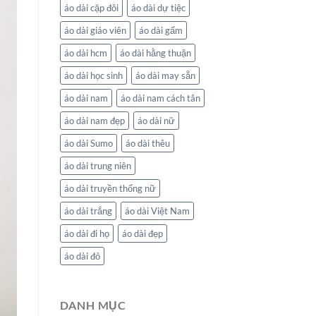
áo dài cặp đôi
áo dài dự tiệc
áo dài giáo viên
áo dài gấm
áo dài hcm
áo dài hằng thuận
áo dài học sinh
áo dài may sẵn
áo dài nam
áo dài nam cách tân
áo dài nam đẹp
áo dài nữ
áo dài Sumo
áo dài thêu
áo dài trung niên
áo dài truyền thống nữ
áo dài trắng
áo dài Việt Nam
áo dài đi họ
áo dài đẹp
áo dài đỏ
DANH MỤC