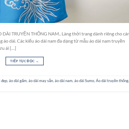
ÀI TRUYỀN THỐNG NAM.. Làng thời trang dành riêng cho cá
 áo dài. Các kiểu áo dài nam đa dạng từ mẫu áo dài nam truyền
u ái […]
TIẾP TỤC ĐỌC
→
i đẹp
,
áo dài gấm
,
áo dài may sẵn
,
áo dài nam
,
áo dài Sumo
,
Áo dài truyền thống