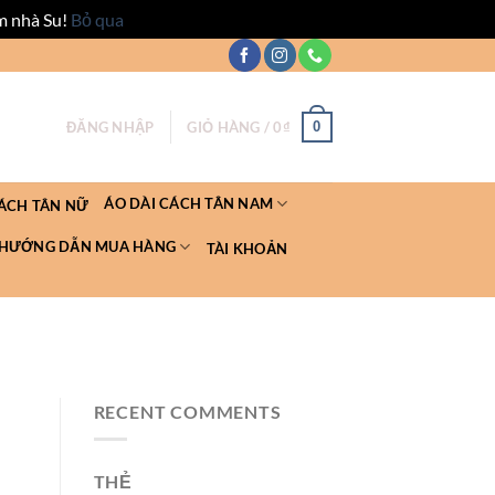
m nhà Su!
Bỏ qua
0
ĐĂNG NHẬP
GIỎ HÀNG /
0
₫
ÁO DÀI CÁCH TÂN NAM
CÁCH TÂN NỮ
HƯỚNG DẪN MUA HÀNG
TÀI KHOẢN
RECENT COMMENTS
THẺ