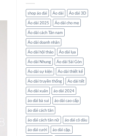
shop áo dài
Áo dài
Áo dài 3D
Áo dài 2025
Áo dài cho mẹ
Áo dài cách Tân nam
Áo dài doanh nhân
Áo dài hội thảo
Áo dài lụa
Áo dài Nhung
Áo dài Sài Gòn
Áo dài sự kiện
Áo dài thiết kế
Áo dài truyền thống
Áo dài tết
Áo dài xuân
áo dài 2024
áo dài bà sui
áo dài cao cấp
áo dài cách tân
áo dài cách tân nữ
áo dài cô dâu
áo dài cưới
áo dài cặp.