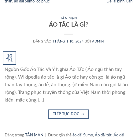
thân
,
áo dài Sumo
,
cổ phục
Để lại bình luận
TẢN MẠN
ÁO TẤC LÀ GÌ?
ĐĂNG VÀO
THÁNG 1 10, 2024
BỞI
ADMIN
10
Th1
Nguồn Gốc Áo Tấc Và Ý Nghĩa Áo Tấc ( Áo ngũ thân tay
rộng). Wikipedia áo tấc là gì Áo tấc hay còn gọi là áo ngũ
thân tay thụng, áo lễ, áo thụng. (ở miền Nam còn gọi là áo
rộng). Trang phục truyền thống của Việt Nam thời phong
kiến. mặc cùng […]
TIẾP TỤC ĐỌC
→
Đăng trong
TẢN MẠN
|
Được gắn thẻ
áo dài Sumo
,
Áo dài tết
,
Áo dài