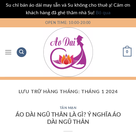
Su chỉ bán áo dài may sẵn và Su không cho thuê ạ! Cảm ơn
khách hàng đã ghé thăm nhà Su!
Bỏ qua
Bỏ
OPEN TIME: 10:00-20:00
qua
nội
dung
0
LƯU TRỮ HÀNG THÁNG:
THÁNG 1 2024
TẢN MẠN
ÁO DÀI NGŨ THÂN LÀ GÌ? Ý NGHĨA ÁO
DÀI NGŨ THÂN