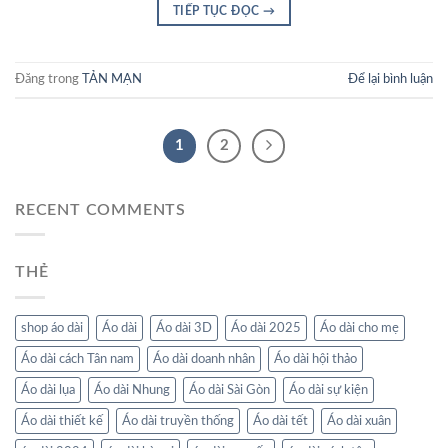
TIẾP TỤC ĐỌC
→
Đăng trong
TẢN MẠN
Để lại bình luận
1
2
RECENT COMMENTS
THẺ
shop áo dài
Áo dài
Áo dài 3D
Áo dài 2025
Áo dài cho mẹ
Áo dài cách Tân nam
Áo dài doanh nhân
Áo dài hội thảo
Áo dài lụa
Áo dài Nhung
Áo dài Sài Gòn
Áo dài sự kiện
Áo dài thiết kế
Áo dài truyền thống
Áo dài tết
Áo dài xuân