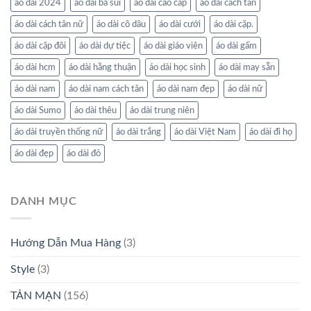
áo dài 2024
áo dài bà sui
áo dài cao cấp
áo dài cách tân
áo dài cách tân nữ
áo dài cô dâu
áo dài cưới
áo dài cặp.
áo dài cặp đôi
áo dài dự tiệc
áo dài giáo viên
áo dài gấm
áo dài hcm
áo dài hằng thuận
áo dài học sinh
áo dài may sẵn
áo dài nam
áo dài nam cách tân
áo dài nam đẹp
áo dài nữ
áo dài Sumo
áo dài thêu
áo dài trung niên
áo dài truyền thống nữ
áo dài trắng
áo dài Việt Nam
áo dài đi họ
áo dài đẹp
áo dài đỏ
DANH MỤC
Hướng Dẫn Mua Hàng
(3)
Style
(3)
TẢN MẠN
(156)