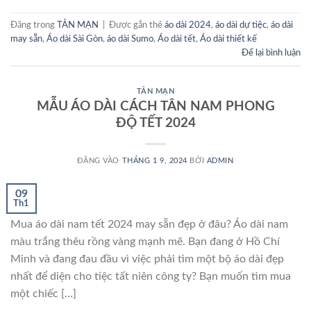
Đăng trong
TẢN MẠN
|
Được gắn thẻ
áo dài 2024
,
áo dài dự tiệc
,
áo dài
may sẵn
,
Áo dài Sài Gòn
,
áo dài Sumo
,
Áo dài tết
,
Áo dài thiết kế
Để lại bình luận
TẢN MẠN
MẪU ÁO DÀI CÁCH TÂN NAM PHONG
ĐỘ TẾT 2024
ĐĂNG VÀO
THÁNG 1 9, 2024
BỞI
ADMIN
09
Th1
Mua áo dài nam tết 2024 may sẵn đẹp ở đâu? Áo dài nam
màu trắng thêu rồng vàng mạnh mẽ. Bạn đang ở Hồ Chí
Minh và đang đau đầu vì việc phải tìm một bộ áo dài đẹp
nhất để diện cho tiệc tất niên công ty? Bạn muốn tìm mua
một chiếc […]