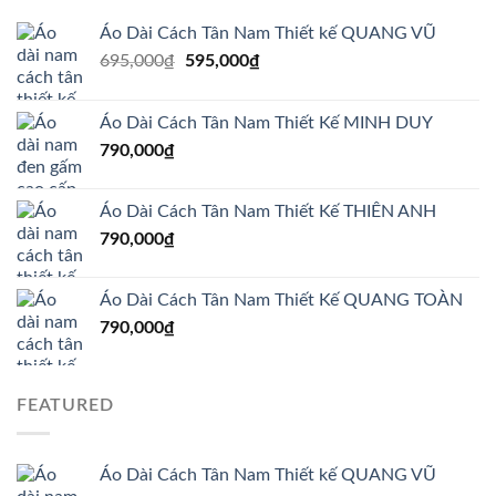
Áo Dài Cách Tân Nam Thiết kế QUANG VŨ
Giá
Giá
695,000
₫
595,000
₫
gốc
hiện
là:
tại
Áo Dài Cách Tân Nam Thiết Kế MINH DUY
695,000₫.
là:
790,000
₫
595,000₫.
Áo Dài Cách Tân Nam Thiết Kế THIÊN ANH
790,000
₫
Áo Dài Cách Tân Nam Thiết Kế QUANG TOÀN
790,000
₫
FEATURED
Áo Dài Cách Tân Nam Thiết kế QUANG VŨ