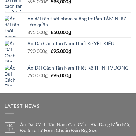
Giá
Giá
695,000
₫
595,000
₫
gốc
hiện
là:
tại
Áo dài tân thời phom suông tơ tằm TÂM NHƯ
695,000₫.
là:
kèm quần
595,000₫.
Giá
Giá
895,000
₫
850,000
₫
gốc
hiện
Áo Dài Cách Tân Nam Thiết Kế YẾT KIÊU
là:
tại
Giá
Giá
790,000
₫
895,000₫.
695,000
₫
là:
gốc
hiện
850,000₫.
là:
tại
Áo Dài Cách Tân Nam Thiết Kế THỊNH VƯỢNG
790,000₫.
là:
Giá
Giá
790,000
₫
695,000
₫
695,000₫.
gốc
hiện
là:
tại
790,000₫.
là:
695,000₫.
LATEST NEWS
Áo Dài Cách Tân Nam Cao Cấp – Đa Dạng Mẫu Mã,
04
Th7
Đủ Size Từ Form Chuẩn Đến Big Size