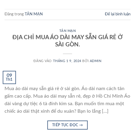
Đăng trong
TẢN MẠN
Để lại bình luận
TẢN MẠN
ĐỊA CHỈ MUA ÁO DÀI MAY SẴN GIÁ RẺ Ở
SÀI GÒN.
ĐĂNG VÀO
THÁNG 1 9, 2024
BỞI
ADMIN
09
Th1
Mua áo dài may sẵn giá rẻ ở sài gòn. Áo dài nam cách tân
gấm cao cấp. Mua áo dài may sẵn rẻ, đẹp ở Hồ Chí Minh Áo
dài vàng dự tiệc 6 tà đính kim sa. Bạn muốn tìm mua một
chiếc áo dài thật xinh để du xuân? Bạn lo lắng […]
TIẾP TỤC ĐỌC
→