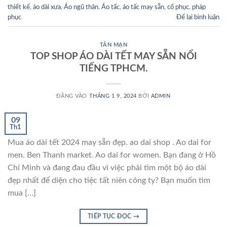
thiết kế
,
áo dài xưa
,
Áo ngũ thân
,
Áo tấc
,
áo tấc may sẵn
,
cổ phục
,
pháp
phục
Để lại bình luận
TẢN MẠN
TOP SHOP ÁO DÀI TẾT MAY SẴN NỔI
TIẾNG TPHCM.
ĐĂNG VÀO
THÁNG 1 9, 2024
BỞI
ADMIN
09
Th1
Mua áo dài tết 2024 may sẵn đẹp. ao dai shop . Ao dai for
men. Ben Thanh market. Ao dai for women. Bạn đang ở Hồ
Chí Minh và đang đau đầu vì việc phải tìm một bộ áo dài
đẹp nhất để diện cho tiệc tất niên công ty? Bạn muốn tìm
mua […]
TIẾP TỤC ĐỌC
→