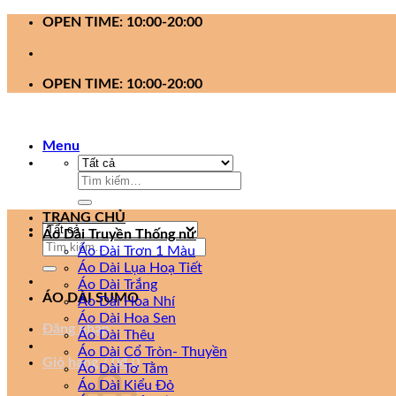
Bỏ
OPEN TIME: 10:00-20:00
qua
nội
dung
OPEN TIME: 10:00-20:00
Menu
Tìm
kiếm:
TRANG CHỦ
Áo Dài Truyền Thống nữ
Tìm
Áo Dài Trơn 1 Màu
kiếm:
Áo Dài Lụa Hoạ Tiết
Áo Dài Trắng
ÁO DÀI SUMO
Áo Dài Hoa Nhí
Áo Dài Hoa Sen
Đăng nhập
Áo Dài Thêu
Áo Dài Cổ Tròn- Thuyền
Giỏ hàng /
0
₫
0
Áo Dài Tơ Tằm
Áo Dài Kiểu Đỏ