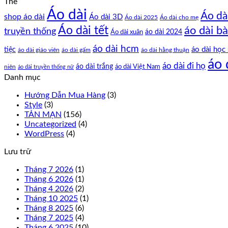
Thẻ
Áo dài
Áo dà
shop áo dài
Áo dài 3D
Áo dài cho mẹ
Áo dài 2025
Áo dài tết
áo dài bà
truyền thống
Áo dài xuân
áo dài 2024
áo dài hcm
tiệc
áo dài học 
áo dài giáo viên
áo dài gấm
áo dài hằng thuận
áo 
áo dài đi họ
áo dài trắng
áo dài Việt Nam
niên
áo dài truyền thống nữ
Danh mục
Hướng Dẫn Mua Hàng
(3)
Style
(3)
TẢN MẠN
(156)
Uncategorized
(4)
WordPress
(4)
Lưu trữ
Tháng 7 2026
(1)
Tháng 6 2026
(1)
Tháng 4 2026
(2)
Tháng 10 2025
(1)
Tháng 8 2025
(6)
Tháng 7 2025
(4)
Tháng 6 2025
(10)