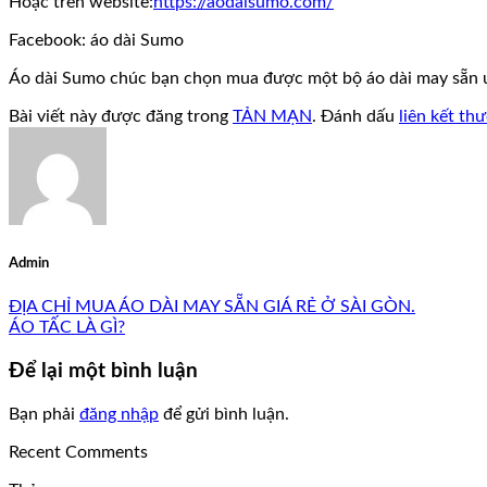
Hoặc trên website:
https://aodaisumo.com/
Facebook: áo dài Sumo
Áo dài Sumo chúc bạn chọn mua được một bộ áo dài may sẵn ư
Bài viết này được đăng trong
TẢN MẠN
. Đánh dấu
liên kết th
Admin
ĐỊA CHỈ MUA ÁO DÀI MAY SẴN GIÁ RẺ Ở SÀI GÒN.
ÁO TẤC LÀ GÌ?
Để lại một bình luận
Bạn phải
đăng nhập
để gửi bình luận.
Recent Comments