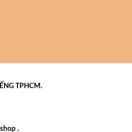
IẾNG TPHCM.
shop .