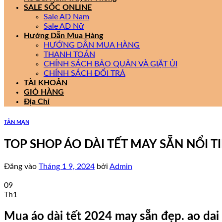
SALE SỐC ONLINE
Sale AD Nam
Sale AD Nữ
Hướng Dẫn Mua Hàng
HƯỚNG DẪN MUA HÀNG
THANH TOÁN
CHÍNH SÁCH BẢO QUẢN VÀ GIẶT ỦI
CHÍNH SÁCH ĐỔI TRẢ
TÀI KHOẢN
GIỎ HÀNG
Địa Chỉ
TẢN MẠN
TOP SHOP ÁO DÀI TẾT MAY SẴN NỔI T
Đăng vào
Tháng 1 9, 2024
bởi
Admin
09
Th1
Mua áo dài tết 2024 may sẵn đẹp. ao dai 