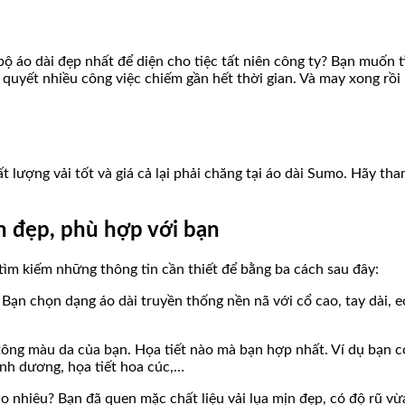
ộ áo dài đẹp nhất để diện cho tiệc tất niên công ty? Bạn muốn t
ải quyết nhiều công việc chiếm gần hết thời gian. Và may xong rồ
t lượng vải tốt và giá cả lại phải chăng tại áo dài Sumo. Hãy th
ẵn đẹp, phù hợp với bạn
tìm kiếm những thông tin cần thiết để bằng ba cách sau đây:
Bạn chọn dạng áo dài truyền thống nền nã với cổ cao, tay dài, eo
 tông màu da của bạn. Họa tiết nào mà bạn hợp nhất. Ví dụ bạn 
nh dương, họa tiết hoa cúc,…
ao nhiêu? Bạn đã quen mặc chất liệu vải lụa mịn đẹp, có độ rũ 