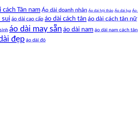
i cách Tân nam
Áo dài doanh nhân
Áo dài hội thảo
Áo dài lụa
Áo 
 sui
áo dài cách tân
áo dài cách tân nữ
áo dài cao cấp
áo dài may sẵn
áo dài nam
áo dài nam cách tân
sinh
dài đẹp
áo dài đỏ