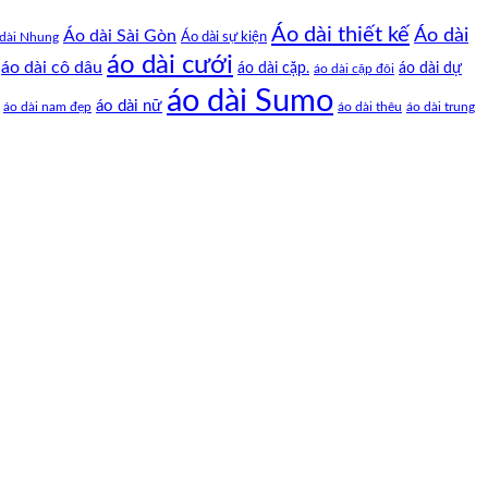
Áo dài thiết kế
Áo dài
Áo dài Sài Gòn
Áo dài sự kiện
dài Nhung
áo dài cưới
áo dài cô dâu
áo dài cặp.
áo dài dự
áo dài cặp đôi
áo dài Sumo
áo dài nữ
áo dài nam đẹp
áo dài thêu
áo dài trung