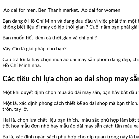
Ao dai for men. Ben Thanh market.
Ao dai for women.
Bạn đang ở Hồ Chí Minh và đang đau đầu vì việc phải tìm một b
không biết liệu đi may có kịp thời gian ? Cuối năm bạn phải gi
Bạn muốn tiết kiệm cả thời gian và chi phí ?
Vậy đâu là giải pháp cho bạn?
Câu trả lời là hãy chọn mua áo dài may sẵn phom dáng đẹp, chấ
Hồ Chí Minh nha.
Các tiêu chí lựa chọn ao dai shop may s
Một khi quyết định chọn mua áo dài may sẵn, bạn hãy bắt đầu 
Một là, xác định phong cách thiết kế ao dai shop mà bạn thích. 
tròn, tay lở.
Hai là, chọn lựa chất liệu bạn thích, màu sắc phù hợp làm bật
tiết hoa mẫu đơn nhỏ hay mẫu áo dài may sẵn cách tân màu xa
Ba là, xác định ngân sách phù hợp cho dịp quan trọng này là b