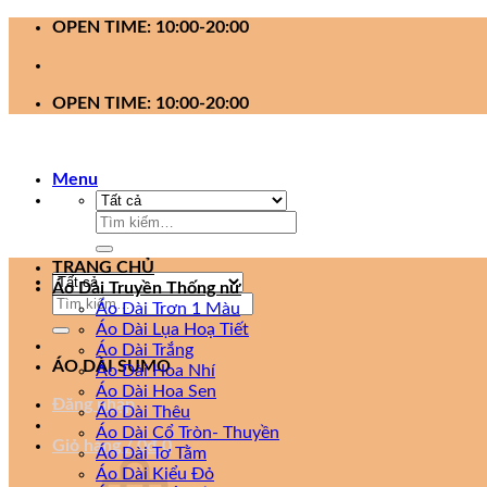
Bỏ
OPEN TIME: 10:00-20:00
qua
nội
dung
OPEN TIME: 10:00-20:00
Menu
Tìm
kiếm:
TRANG CHỦ
Áo Dài Truyền Thống nữ
Tìm
Áo Dài Trơn 1 Màu
kiếm:
Áo Dài Lụa Hoạ Tiết
Áo Dài Trắng
ÁO DÀI SUMO
Áo Dài Hoa Nhí
Áo Dài Hoa Sen
Đăng nhập
Áo Dài Thêu
Áo Dài Cổ Tròn- Thuyền
Giỏ hàng /
0
₫
0
Áo Dài Tơ Tằm
Áo Dài Kiểu Đỏ