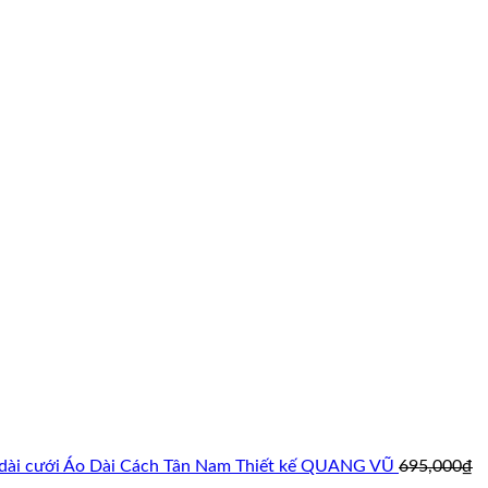
Áo Dài Cách Tân Nam Thiết kế QUANG VŨ
695,000
₫