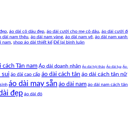
 đẹp
,
áo dài cô dâu đẹp
,
áo dài cưới cho mẹ cô dâu
,
áo dài cưới đ
o dài nam thêu
,
áo dài nam vàng
,
áo dài nam vẽ
,
áo dài nam xan
i nam
,
shop áo dài thiết kế
Để lại bình luận
i cách Tân nam
Áo dài doanh nhân
Áo dài hội thảo
Áo dài lụa
Áo 
 sui
áo dài cách tân
áo dài cách tân nữ
áo dài cao cấp
áo dài may sẵn
áo dài nam
áo dài nam cách tân
sinh
dài đẹp
áo dài đỏ