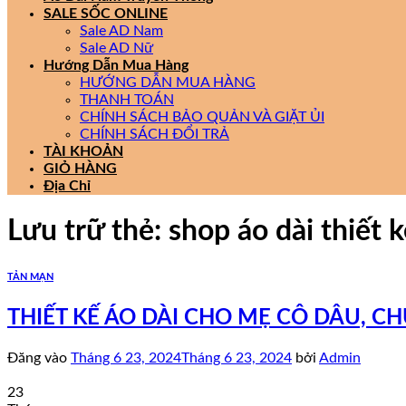
SALE SỐC ONLINE
Sale AD Nam
Sale AD Nữ
Hướng Dẫn Mua Hàng
HƯỚNG DẪN MUA HÀNG
THANH TOÁN
CHÍNH SÁCH BẢO QUẢN VÀ GIẶT ỦI
CHÍNH SÁCH ĐỔI TRẢ
TÀI KHOẢN
GIỎ HÀNG
Địa Chỉ
Lưu trữ thẻ:
shop áo dài thiết 
TẢN MẠN
THIẾT KẾ ÁO DÀI CHO MẸ CÔ DÂU, CH
Đăng vào
Tháng 6 23, 2024
Tháng 6 23, 2024
bởi
Admin
23