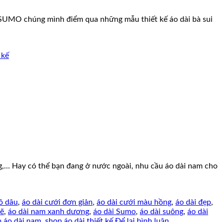
SUMO chúng mình điểm qua những mẫu thiết kế áo dài bà sui
 kế
g,… Hay có thể bạn đang ở nước ngoài, nhu cầu áo dài nam cho
ô dâu
,
áo dài cưới đơn giản
,
áo dài cưới màu hồng
,
áo dài đẹp
,
vẽ
,
áo dài nam xanh dương
,
áo dài Sumo
,
áo dài suông
,
áo dài
 áo dài nam
,
shop áo dài thiết kế
Để lại bình luận