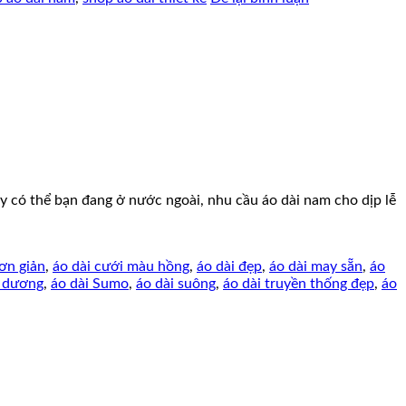
 có thể bạn đang ở nước ngoài, nhu cầu áo dài nam cho dịp lễ
ơn giản
,
áo dài cưới màu hồng
,
áo dài đẹp
,
áo dài may sẵn
,
áo
h dương
,
áo dài Sumo
,
áo dài suông
,
áo dài truyền thống đẹp
,
áo