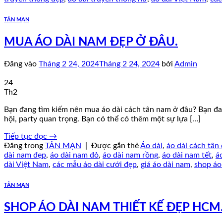
TẢN MẠN
MUA ÁO DÀI NAM ĐẸP Ở ĐÂU.
Đăng vào
Tháng 2 24, 2024
Tháng 2 24, 2024
bởi
Admin
24
Th2
Bạn đang tìm kiếm nên mua áo dài cách tân nam ở đâu? Bạn đa
hội, party quan trọng. Bạn có thể có thêm một sự lựa […]
Tiếp tục đọc
→
Đăng trong
TẢN MẠN
|
Được gắn thẻ
Áo dài
,
áo dài cách tân
dài nam đẹp
,
áo dài nam đỏ
,
áo dài nam rồng
,
áo dài nam tết
,
á
dài Việt Nam
,
các mẫu áo dài cưới đẹp
,
giá áo dài nam
,
shop áo
TẢN MẠN
SHOP ÁO DÀI NAM THIẾT KẾ ĐẸP HCM