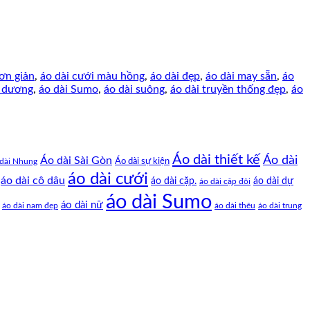
ơn giản
,
áo dài cưới màu hồng
,
áo dài đẹp
,
áo dài may sẵn
,
áo
h dương
,
áo dài Sumo
,
áo dài suông
,
áo dài truyền thống đẹp
,
áo
Áo dài thiết kế
Áo dài
Áo dài Sài Gòn
Áo dài sự kiện
dài Nhung
áo dài cưới
áo dài cô dâu
áo dài cặp.
áo dài dự
áo dài cặp đôi
áo dài Sumo
áo dài nữ
áo dài nam đẹp
áo dài thêu
áo dài trung