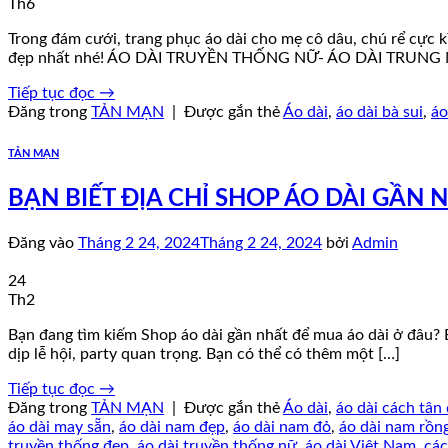
Th6
Trong đám cưới, trang phục áo dài cho mẹ cô dâu, chú rể c
đẹp nhất nhé! ÁO DÀI TRUYỀN THỐNG NỮ- ÁO DÀI TRUNG N
Tiếp tục đọc
→
Đăng trong
TẢN MẠN
|
Được gắn thẻ
Áo dài
,
áo dài bà sui
,
áo
TẢN MẠN
BẠN BIẾT ĐỊA CHỈ SHOP ÁO DÀI GẦN N
Đăng vào
Tháng 2 24, 2024
Tháng 2 24, 2024
bởi
Admin
24
Th2
Bạn đang tìm kiếm Shop áo dài gần nhất để mua áo dài ở đâu?
dịp lễ hội, party quan trọng. Bạn có thể có thêm một […]
Tiếp tục đọc
→
Đăng trong
TẢN MẠN
|
Được gắn thẻ
Áo dài
,
áo dài cách tân
áo dài may sẵn
,
áo dài nam đẹp
,
áo dài nam đỏ
,
áo dài nam rồn
truyền thống đẹp
,
áo dài truyền thống nữ
,
áo dài Việt Nam
,
các