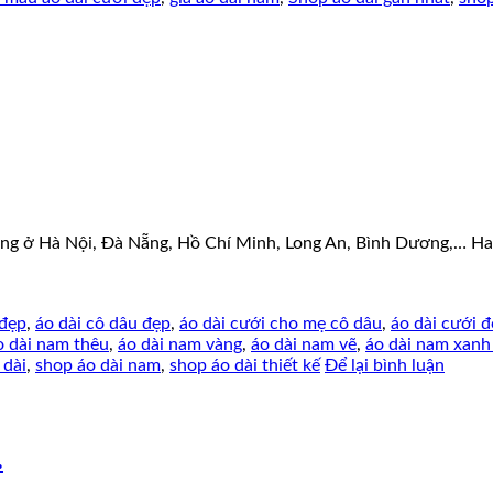
ng ở Hà Nội, Đà Nẵng, Hồ Chí Minh, Long An, Bình Dương,… Hay
 đẹp
,
áo dài cô dâu đẹp
,
áo dài cưới cho mẹ cô dâu
,
áo dài cưới đ
o dài nam thêu
,
áo dài nam vàng
,
áo dài nam vẽ
,
áo dài nam xan
 dài
,
shop áo dài nam
,
shop áo dài thiết kế
Để lại bình luận
.