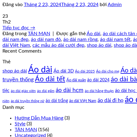
Đăng vào
Tháng 2 23, 2024
Tháng 2 23, 2024
bởi
Admin
23
Th2
Tiếp tục đọc
→
Đăng trong
TẢN MẠN
|
Được gắn thẻ
Áo dài
,
áo dài cách tân
dài nam đẹp
,
áo dài nam đỏ
,
áo dài nam rồng
,
áo dài nam tết
,
á
dài Việt Nam
,
các mẫu áo dài cưới đẹp
,
shop áo dài
,
shop áo dà
Recent Comments
Thẻ
Áo dài
Áo dà
shop áo dài
Áo dài 3D
Áo dài cho mẹ
Áo dài 2025
Áo dài tết
áo dài bà
truyền thống
Áo dài xuân
áo dài 2024
áo dài hcm
tiệc
áo dài học 
áo dài giáo viên
áo dài gấm
áo dài hằng thuận
áo 
áo dài đi họ
áo dài trắng
áo dài Việt Nam
niên
áo dài truyền thống nữ
Danh mục
Hướng Dẫn Mua Hàng
(3)
Style
(3)
TẢN MẠN
(156)
Uncategorized
(4)