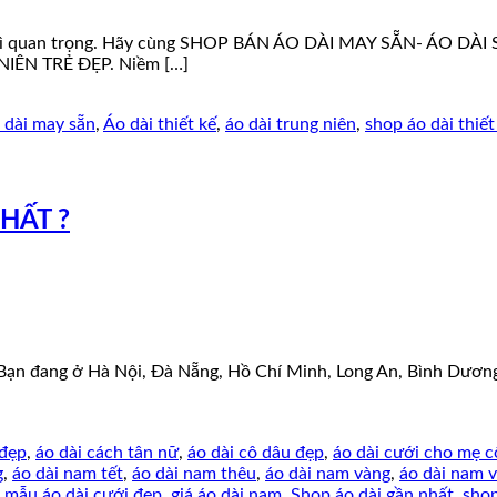
ực kì quan trọng. Hãy cùng SHOP BÁN ÁO DÀI MAY SẴN- ÁO DÀI 
IÊN TRẺ ĐẸP. Niềm […]
 dài may sẵn
,
Áo dài thiết kế
,
áo dài trung niên
,
shop áo dài thiết
HẤT ?
 Bạn đang ở Hà Nội, Đà Nẵng, Hồ Chí Minh, Long An, Bình Dươn
 đẹp
,
áo dài cách tân nữ
,
áo dài cô dâu đẹp
,
áo dài cưới cho mẹ c
g
,
áo dài nam tết
,
áo dài nam thêu
,
áo dài nam vàng
,
áo dài nam 
 mẫu áo dài cưới đẹp
,
giá áo dài nam
,
Shop áo dài gần nhất
,
shop