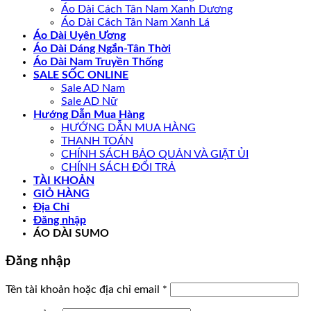
Áo Dài Cách Tân Nam Xanh Dương
Áo Dài Cách Tân Nam Xanh Lá
Áo Dài Uyên Ương
Áo Dài Dáng Ngắn-Tân Thời
Áo Dài Nam Truyền Thống
SALE SỐC ONLINE
Sale AD Nam
Sale AD Nữ
Hướng Dẫn Mua Hàng
HƯỚNG DẪN MUA HÀNG
THANH TOÁN
CHÍNH SÁCH BẢO QUẢN VÀ GIẶT ỦI
CHÍNH SÁCH ĐỔI TRẢ
TÀI KHOẢN
GIỎ HÀNG
Địa Chỉ
Đăng nhập
ÁO DÀI SUMO
Đăng nhập
Bắt
Tên tài khoản hoặc địa chỉ email
*
buộc