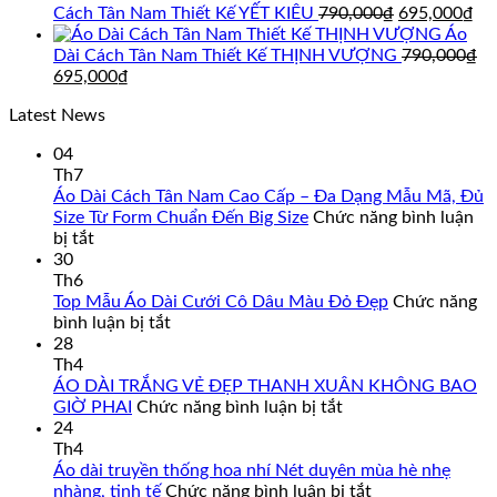
là:
tại
Giá
Gi
Cách Tân Nam Thiết Kế YẾT KIÊU
790,000
₫
695,000
₫
895,000₫.
là:
gốc
hi
Áo
850,000₫.
là:
tại
Dài Cách Tân Nam Thiết Kế THỊNH VƯỢNG
790,000
₫
Giá
Giá
790,000₫.
là:
695,000
₫
gốc
hiện
69
Latest News
là:
tại
790,000₫.
là:
04
695,000₫.
Th7
Áo Dài Cách Tân Nam Cao Cấp – Đa Dạng Mẫu Mã, Đủ
Size Từ Form Chuẩn Đến Big Size
Chức năng bình luận
ở
bị tắt
Áo
30
Dài
Th6
Cách
Top Mẫu Áo Dài Cưới Cô Dâu Màu Đỏ Đẹp
Chức năng
Tân
ở
bình luận bị tắt
Nam
Top
28
Cao
Mẫu
Th4
Cấp
Áo
ÁO DÀI TRẮNG VẺ ĐẸP THANH XUÂN KHÔNG BAO
–
Dài
ở
GIỜ PHAI
Chức năng bình luận bị tắt
Đa
Cưới
ÁO
24
Dạng
Cô
DÀI
Th4
Mẫu
Dâu
TRẮNG
Áo dài truyền thống hoa nhí Nét duyên mùa hè nhẹ
Mã,
Màu
VẺ
ở
nhàng, tinh tế
Chức năng bình luận bị tắt