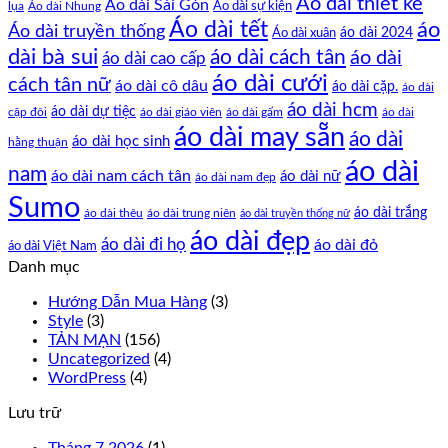
Áo dài thiết kế
Áo dài Sài Gòn
Áo dài sự kiện
lụa
Áo dài Nhung
Áo dài tết
áo
Áo dài truyền thống
Áo dài xuân
áo dài 2024
dài bà sui
áo dài cách tân
áo dài
áo dài cao cấp
áo dài cưới
cách tân nữ
áo dài cô dâu
áo dài cặp.
áo dài
áo dài hcm
áo dài dự tiệc
cặp đôi
áo dài giáo viên
áo dài gấm
áo dài
áo dài may sẵn
áo dài
áo dài học sinh
hằng thuận
áo dài
nam
áo dài nam cách tân
áo dài nữ
áo dài nam đẹp
Sumo
áo dài trắng
áo dài thêu
áo dài trung niên
áo dài truyền thống nữ
áo dài đẹp
áo dài đi họ
áo dài đỏ
áo dài Việt Nam
Danh mục
Hướng Dẫn Mua Hàng
(3)
Style
(3)
TẢN MẠN
(156)
Uncategorized
(4)
WordPress
(4)
Lưu trữ