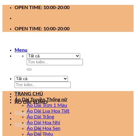
Bỏ
OPEN TIME: 10:00-20:00
qua
nội
dung
OPEN TIME: 10:00-20:00
Menu
Tìm
kiếm:
Tìm
kiếm:
TRANG CHỦ
Áo Dài Truyền Thống nữ
ÁO DÀI SUMO
Áo Dài Trơn 1 Màu
Áo Dài Lụa Hoạ Tiết
Đăng nhập
Áo Dài Trắng
Áo Dài Hoa Nhí
Giỏ hàng /
0
₫
0
Áo Dài Hoa Sen
Áo Dài Thêu