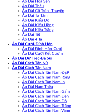
Áo Dài Hoa Sen
Áo Dài Thêu
Áo Dài Cổ Tròn- Thuyền
Áo Dài Tơ Tằm
Áo Dài Kiểu Đỏ
Áo Dài Kiểu Hồng
Áo Dài Kiểu Trắng
Áo Dài Tết
Áo Dài 4 Tà
Áo Dài Cưới-Đính Hôn
Áo Dài Đính Hôn-Cưới
Áo Dài Cưới Kết Cườm
Áo Dài Dự Tiệc-Bà Sui
Áo Dài Cách Tân Nữ
Áo Dài Cách Tân Nam
Áo Dài Cách Tân Nam ĐẸP
Áo Dài Cách Tân Nam Rồng
Áo Dài Cách Tân Nam in
Áo Dài Nam Thêu
Áo Dài Cách Tân Nam Gấm
Áo Dài Cách Tân Nam Đen
Áo Dài Cách Tân Nam Đỏ
Áo Dài Cách Tân Nam Trắng
Áo Dài Cách Tân Nam Vàng