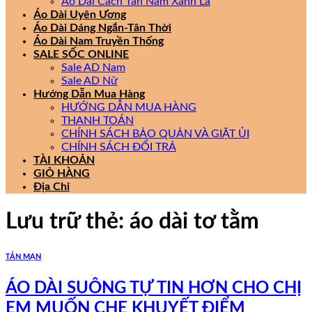
Áo Dài Cách Tân Nam Xanh Lá
Áo Dài Uyên Ương
Áo Dài Dáng Ngắn-Tân Thời
Áo Dài Nam Truyền Thống
SALE SỐC ONLINE
Sale AD Nam
Sale AD Nữ
Hướng Dẫn Mua Hàng
HƯỚNG DẪN MUA HÀNG
THANH TOÁN
CHÍNH SÁCH BẢO QUẢN VÀ GIẶT ỦI
CHÍNH SÁCH ĐỔI TRẢ
TÀI KHOẢN
GIỎ HÀNG
Địa Chỉ
Lưu trữ thẻ:
áo dài tơ tằm
TẢN MẠN
ÁO DÀI SUÔNG TỰ TIN HƠN CHO CHỊ
EM MUỐN CHE KHUYẾT ĐIỂM