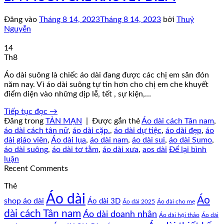
Đăng vào
Tháng 8 14, 2023
Tháng 8 14, 2023
bởi
Thuỷ
Nguyễn
14
Th8
Áo dài suông là chiếc áo dài đang được các chị em săn đón
năm nay. Vì áo dài suông tự tin hơn cho chị em che khuyết
điểm diện vào những dịp lễ, tết , sự kiện,…
Tiếp tục đọc
→
Đăng trong
TẢN MẠN
|
Được gắn thẻ
Áo dài cách Tân nam
,
áo dài cách tân nữ
,
áo dài cặp.
,
áo dài dự tiệc
,
áo dài đẹp
,
áo
dài giáo viên
,
Áo dài lụa
,
áo dài nam
,
áo dài sui
,
áo dài Sumo
,
áo dài suông
,
áo dài tơ tằm
,
áo dài xưa
,
aos dài
Để lại bình
luận
Recent Comments
Thẻ
Áo dài
Áo
shop áo dài
Áo dài 3D
Áo dài cho mẹ
Áo dài 2025
dài cách Tân nam
Áo dài doanh nhân
Áo dài hội thảo
Áo dài