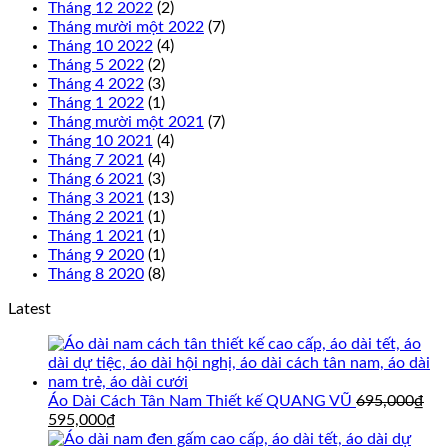
Tháng 12 2022
(2)
Tháng mười một 2022
(7)
Tháng 10 2022
(4)
Tháng 5 2022
(2)
Tháng 4 2022
(3)
Tháng 1 2022
(1)
Tháng mười một 2021
(7)
Tháng 10 2021
(4)
Tháng 7 2021
(4)
Tháng 6 2021
(3)
Tháng 3 2021
(13)
Tháng 2 2021
(1)
Tháng 1 2021
(1)
Tháng 9 2020
(1)
Tháng 8 2020
(8)
Latest
Áo Dài Cách Tân Nam Thiết kế QUANG VŨ
695,000
₫
Giá
Giá
595,000
₫
gốc
hiện