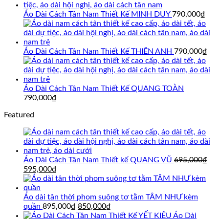
là:
tại
695,000₫.
là:
Áo Dài Cách Tân Nam Thiết Kế MINH DUY
790,000
₫
595,000₫.
Áo Dài Cách Tân Nam Thiết Kế THIÊN ANH
790,000
₫
Áo Dài Cách Tân Nam Thiết Kế QUANG TOÀN
790,000
₫
Featured
Áo Dài Cách Tân Nam Thiết kế QUANG VŨ
695,000
₫
Giá
Giá
595,000
₫
gốc
hiện
là:
tại
695,000₫.
là:
Áo dài tân thời phom suông tơ tằm TÂM NHƯ kèm
595,000₫.
Giá
Giá
quần
895,000
₫
850,000
₫
gốc
hiện
Áo Dài