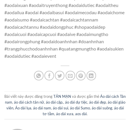
#aodaixuan #aodaitruyenthong #aodaidutiec #aodaitheu
#aodailua #aodai #aodaibasui #aodaimecodau #aodaichome
#aodaisumo #aodaicachtan #aodaicachtannam
#aodaicachtannu #aodaidongphuc #shopaodaidep
#aodaicuoi #aodaicapcuoi #aodaive #aodaimungtho
#aodairongphung #aodaidoanhnhan #doanhnhan
#trangphucchodoanhnhan #quatangmungtho #aodaisukien
#aodaidutiec #aodaievent
Bài viết này được đăng trong
TẢN MẠN
và được gắn thẻ
Áo dài cách Tân
nam
,
áo dài cách tân nữ
,
áo dài cặp.
,
áo dài dự tiệc
,
áo dài đẹp
,
áo dài giáo
viên
,
Áo dài lụa
,
áo dài nam
,
áo dài sui
,
áo dài Sumo
,
áo dài suông
,
áo dài
tơ tằm
,
áo dài xưa
,
aos dài
.