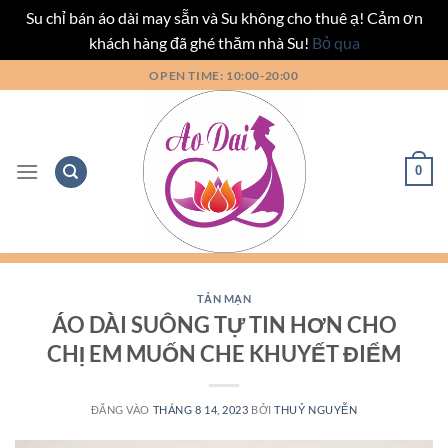
Su chỉ bán áo dài may sẵn và Su không cho thuê ạ! Cảm ơn
khách hàng đã ghé thăm nhà Su!
Bỏ qua
Bỏ
OPEN TIME: 10:00-20:00
qua
nội
dung
0
TẢN MẠN
ÁO DÀI SUÔNG TỰ TIN HƠN CHO
CHỊ EM MUỐN CHE KHUYẾT ĐIỂM
ĐĂNG VÀO
THÁNG 8 14, 2023
BỞI
THUỶ NGUYỄN