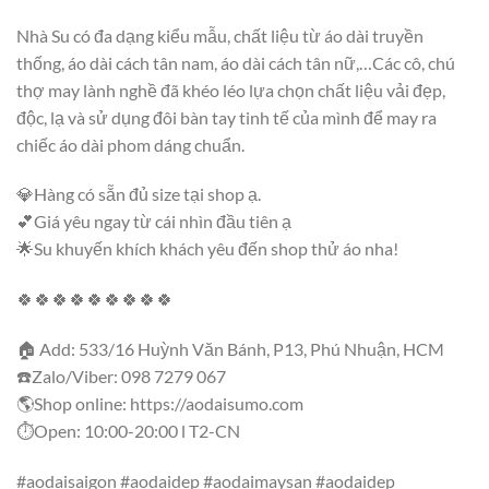
Nhà Su có đa dạng kiểu mẫu, chất liệu từ áo dài truyền
thống, áo dài cách tân nam, áo dài cách tân nữ,…Các cô, chú
thợ may lành nghề đã khéo léo lựa chọn chất liệu vải đẹp,
độc, lạ và sử dụng đôi bàn tay tinh tế của mình để may ra
chiếc áo dài phom dáng chuẩn.
💎Hàng có sẵn đủ size tại shop ạ.
💕Giá yêu ngay từ cái nhìn đầu tiên ạ
🌟Su khuyến khích khách yêu đến shop thử áo nha!
🍀🍀🍀🍀🍀🍀🍀🍀🍀
🏠 Add: 533/16 Huỳnh Văn Bánh, P13, Phú Nhuận, HCM
☎️Zalo/Viber: 098 7279 067
🌎Shop online: https://aodaisumo.com
⏱️Open: 10:00-20:00 l T2-CN
#aodaisaigon #aodaidep #aodaimaysan #aodaidep