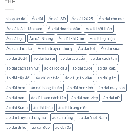
THẺ
shop áo dài
Áo dài
Áo dài 3D
Áo dài 2025
Áo dài cho mẹ
Áo dài cách Tân nam
Áo dài doanh nhân
Áo dài hội thảo
Áo dài lụa
Áo dài Nhung
Áo dài Sài Gòn
Áo dài sự kiện
Áo dài thiết kế
Áo dài truyền thống
Áo dài tết
Áo dài xuân
áo dài 2024
áo dài bà sui
áo dài cao cấp
áo dài cách tân
áo dài cách tân nữ
áo dài cô dâu
áo dài cưới
áo dài cặp.
áo dài cặp đôi
áo dài dự tiệc
áo dài giáo viên
áo dài gấm
áo dài hcm
áo dài hằng thuận
áo dài học sinh
áo dài may sẵn
áo dài nam
áo dài nam cách tân
áo dài nam đẹp
áo dài nữ
áo dài Sumo
áo dài thêu
áo dài trung niên
áo dài truyền thống nữ
áo dài trắng
áo dài Việt Nam
áo dài đi họ
áo dài đẹp
áo dài đỏ