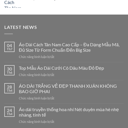
gốc
hiện
là:
tại
790,000₫.
là:
695,000₫.
LATEST NEWS
Áo Dài Cách Tân Nam Cao Cấp – Đa Dạng Mẫu Mã,
04
Th7
Đủ Size Từ Form Chuẩn Đến Big Size
ở
Chức năng bình luận bị tắt
Áo
Dài
Top Mẫu Áo Dài Cưới Cô Dâu Màu Đỏ Đẹp
30
Cách
Th6
ở
Chức năng bình luận bị tắt
Tân
Top
Nam
Mẫu
ÁO DÀI TRẮNG VẺ ĐẸP THANH XUÂN KHÔNG
Cao
28
Áo
Th4
BAO GIỜ PHAI
Cấp
Dài
–
ở
Chức năng bình luận bị tắt
Cưới
Đa
ÁO
Cô
Dạng
DÀI
Áo dài truyền thống hoa nhí Nét duyên mùa hè nhẹ
Dâu
24
Mẫu
TRẮNG
Màu
Th4
nhàng, tinh tế
Mã,
VẺ
Đỏ
Đủ
ở
Chức năng bình luận bị tắt
ĐẸP
Đẹp
Size
Áo
THANH