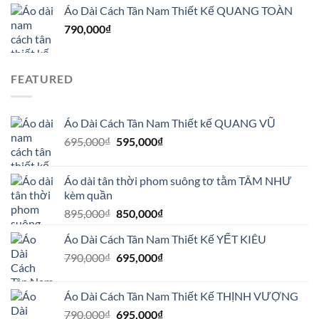
Áo Dài Cách Tân Nam Thiết Kế QUANG TOÀN
790,000
₫
FEATURED
Áo Dài Cách Tân Nam Thiết kế QUANG VŨ
Giá
Giá
695,000
₫
595,000
₫
gốc
hiện
là:
tại
Áo dài tân thời phom suông tơ tằm TÂM NHƯ
695,000₫.
là:
kèm quần
595,000₫.
Giá
Giá
895,000
₫
850,000
₫
gốc
hiện
Áo Dài Cách Tân Nam Thiết Kế YẾT KIÊU
là:
tại
Giá
Giá
790,000
₫
895,000₫.
695,000
₫
là:
gốc
hiện
850,000₫.
là:
tại
Áo Dài Cách Tân Nam Thiết Kế THỊNH VƯỢNG
790,000₫.
là:
Giá
Giá
790,000
₫
695,000
₫
695,000₫.