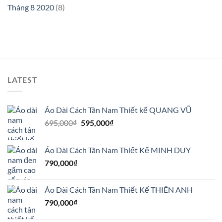
Tháng 8 2020
(8)
LATEST
Áo Dài Cách Tân Nam Thiết kế QUANG VŨ
Giá
Giá
695,000
₫
595,000
₫
gốc
hiện
là:
tại
Áo Dài Cách Tân Nam Thiết Kế MINH DUY
695,000₫.
là:
790,000
₫
595,000₫.
Áo Dài Cách Tân Nam Thiết Kế THIÊN ANH
790,000
₫