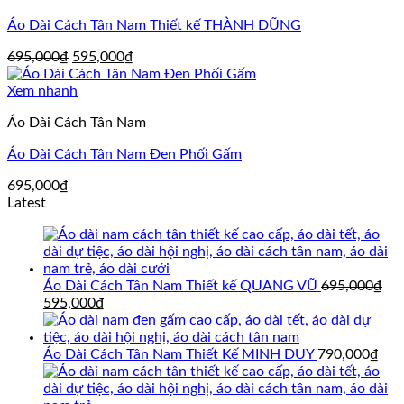
Áo Dài Cách Tân Nam Thiết kế THÀNH DŨNG
Giá
Giá
695,000
₫
595,000
₫
gốc
hiện
là:
tại
Xem nhanh
695,000₫.
là:
Áo Dài Cách Tân Nam
595,000₫.
Áo Dài Cách Tân Nam Đen Phối Gấm
695,000
₫
Latest
Áo Dài Cách Tân Nam Thiết kế QUANG VŨ
695,000
₫
Giá
Giá
595,000
₫
gốc
hiện
là:
tại
695,000₫.
là:
Áo Dài Cách Tân Nam Thiết Kế MINH DUY
790,000
₫
595,000₫.