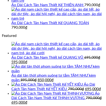
Áo Dài Cách Tân Nam Thiết Kế THIÊN ANH
790,000
₫
Áo Dài Cách Tân Nam Thiết Kế QUANG TOÀN
790,000
₫
Featured
Áo Dài Cách Tân Nam Thiết kế QUANG VŨ
695,000
₫
Giá
Giá
595,000
₫
gốc
hiện
là:
tại
695,000₫.
là:
Áo dài tân thời phom suông tơ tằm TÂM NHƯ kèm
595,000₫.
Giá
Giá
quần
895,000
₫
850,000
₫
gốc
hiện
Áo Dài
là:
tại
Giá
Gi
Cách Tân Nam Thiết Kế YẾT KIÊU
790,000
₫
695,000
₫
895,000₫.
là:
gốc
hi
Áo
850,000₫.
là:
tại
Dài Cách Tân Nam Thiết Kế THỊNH VƯỢNG
790,000
₫
Giá
Giá
790,000₫.
là:
695,000
₫