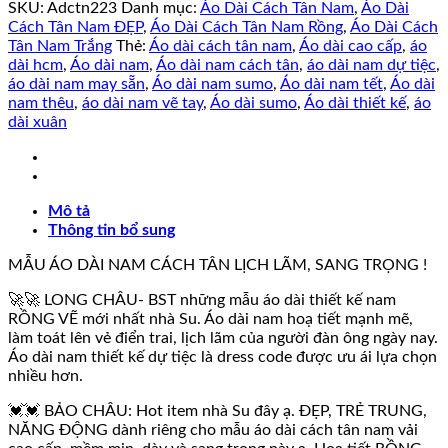
Cách
SKU:
Adctn223
Danh mục:
Áo Dài Cách Tân Nam
,
Áo Dài
Tân
Cách Tân Nam ĐẸP
,
Áo Dài Cách Tân Nam Rồng
,
Áo Dài Cách
Nam
Tân Nam Trắng
Thẻ:
Áo dài cách tân nam
,
Áo dài cao cấp
,
áo
RỒNG
dài hcm
,
Áo dài nam
,
Áo dài nam cách tân
,
áo dài nam dự tiệc
,
TRẮNG
áo dài nam may sẵn
,
Áo dài nam sumo
,
Áo dài nam tết
,
Áo dài
VẼ
nam thêu
,
áo dài nam vẽ tay
,
Áo dài sumo
,
Áo dài thiết kế
,
áo
SƠN
dài xuân
MÀI.
số
lượng
Mô tả
Thông tin bổ sung
MẪU ÁO DÀI NAM CÁCH TÂN LỊCH LÃM, SANG TRỌNG !
🚀🚀 LONG CHÂU- BST những mẫu áo dài thiết kế nam
RỒNG VẼ mới nhất nhà Su. Áo dài nam hoạ tiết mạnh mẽ,
làm toát lên vẻ điển trai, lịch lãm của người đàn ông ngày nay.
Áo dài nam thiết kế dự tiệc là dress code được ưu ái lựa chọn
nhiều hơn.
💓💓 BẢO CHÂU: Hot item nhà Su đây ạ. ĐẸP, TRẺ TRUNG,
NĂNG ĐỘNG dành riêng cho mẫu áo dài cách tân nam vải