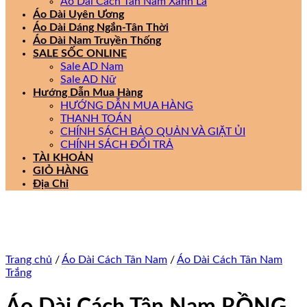
Áo Dài Cách Tân Nam Xanh Lá
Áo Dài Uyên Ương
Áo Dài Dáng Ngắn-Tân Thời
Áo Dài Nam Truyền Thống
SALE SỐC ONLINE
Sale AD Nam
Sale AD Nữ
Hướng Dẫn Mua Hàng
HƯỚNG DẪN MUA HÀNG
THANH TOÁN
CHÍNH SÁCH BẢO QUẢN VÀ GIẶT ỦI
CHÍNH SÁCH ĐỔI TRẢ
TÀI KHOẢN
GIỎ HÀNG
Địa Chỉ
Trang chủ
/
Áo Dài Cách Tân Nam
/
Áo Dài Cách Tân Nam
Trắng