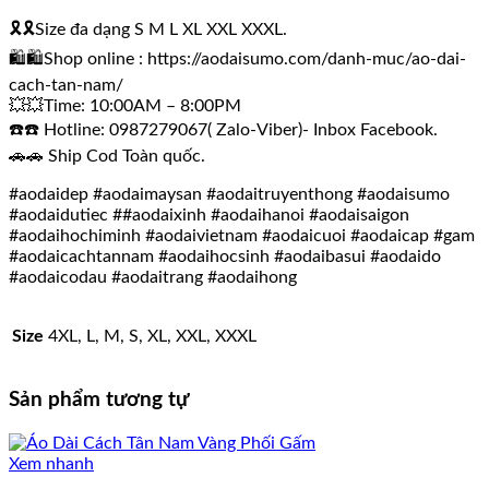
🎗🎗Size đa dạng S M L XL XXL XXXL.
🛍🛍Shop online : https://aodaisumo.com/danh-muc/ao-dai-
cach-tan-nam/
💥💥Time: 10:00AM – 8:00PM
☎️☎️ Hotline: 0987279067( Zalo-Viber)- Inbox Facebook.
🚗🚗 Ship Cod Toàn quốc.
#aodaidep #aodaimaysan #aodaitruyenthong #aodaisumo
#aodaidutiec ##aodaixinh #aodaihanoi #aodaisaigon
#aodaihochiminh #aodaivietnam #aodaicuoi #aodaicap #gam
#aodaicachtannam #aodaihocsinh #aodaibasui #aodaido
#aodaicodau #aodaitrang #aodaihong
Size
4XL, L, M, S, XL, XXL, XXXL
Sản phẩm tương tự
Xem nhanh