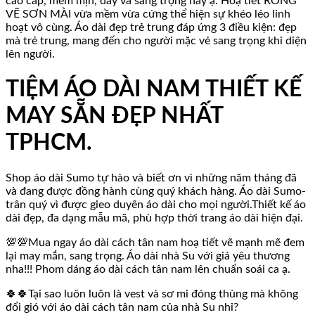
cao cấp, mềm mịn, dày và sang trọng này ạ. Hoạ tiết RỒNG
VẼ SƠN MÀI vừa mềm vừa cứng thể hiện sự khéo léo linh
hoạt vô cùng. Áo dài đẹp trẻ trung đáp ứng 3 điều kiện: đẹp
mà trẻ trung, mang đến cho người mặc vẻ sang trọng khi diện
lên người.
TIỆM ÁO DÀI NAM THIẾT KẾ
MAY SẴN ĐẸP NHẤT
TPHCM.
Shop áo dài Sumo tự hào và biết ơn vì những năm tháng đã
và đang được đồng hành cùng quý khách hàng. Áo dài Sumo-
trân quý vì được gieo duyên áo dài cho mọi người.Thiết kế áo
dài đẹp, đa dạng mẫu mã, phù hợp thời trang áo dài hiện đại.
💯💯Mua ngay áo dài cách tân nam hoạ tiết vẽ mạnh mẽ đem
lại may mắn, sang trọng. Áo dài nhà Su với giá yêu thương
nha!!! Phom dáng áo dài cách tân nam lên chuẩn soái ca ạ.
🍀🍀Tại sao luôn luôn là vest và sơ mi đóng thùng mà không
đổi gió với áo dài cách tân nam của nhà Su nhỉ?