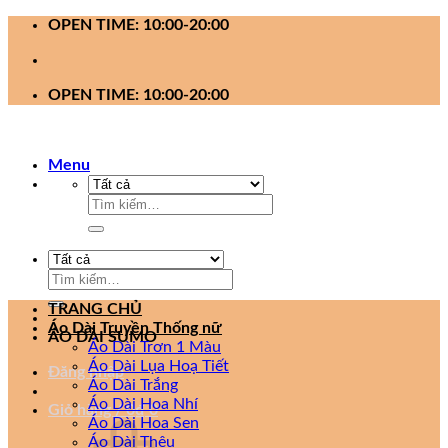
Bỏ
OPEN TIME: 10:00-20:00
qua
nội
dung
OPEN TIME: 10:00-20:00
Menu
Tìm
kiếm:
Tìm
kiếm:
TRANG CHỦ
Áo Dài Truyền Thống nữ
ÁO DÀI SUMO
Áo Dài Trơn 1 Màu
Áo Dài Lụa Hoạ Tiết
Đăng nhập
Áo Dài Trắng
Áo Dài Hoa Nhí
Giỏ hàng /
0
₫
0
Áo Dài Hoa Sen
Áo Dài Thêu