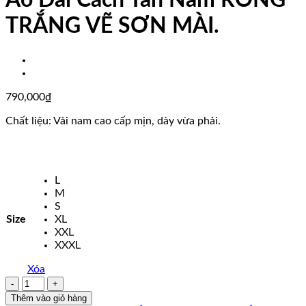
Áo Dài Cách Tân Nam RỒNG
TRẮNG VẼ SƠN MÀI.
790,000
₫
Chất liệu: Vải nam cao cấp mịn, dày vừa phải.
L
M
S
Size
XL
XXL
XXXL
Xóa
Áo
Dài
Thêm vào giỏ hàng