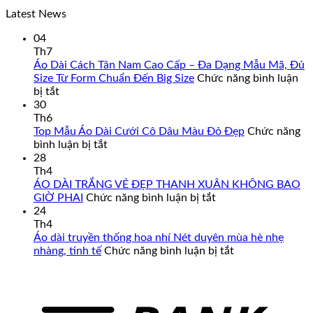
gốc
hiện
69
Latest News
là:
tại
790,000₫.
là:
04
695,000₫.
Th7
Áo Dài Cách Tân Nam Cao Cấp – Đa Dạng Mẫu Mã, Đủ
Size Từ Form Chuẩn Đến Big Size
Chức năng bình luận
ở
bị tắt
Áo
30
Dài
Th6
Cách
Top Mẫu Áo Dài Cưới Cô Dâu Màu Đỏ Đẹp
Chức năng
Tân
ở
bình luận bị tắt
Nam
Top
28
Cao
Mẫu
Th4
Cấp
Áo
ÁO DÀI TRẮNG VẺ ĐẸP THANH XUÂN KHÔNG BAO
–
Dài
ở
GIỜ PHAI
Chức năng bình luận bị tắt
Đa
Cưới
ÁO
24
Dạng
Cô
DÀI
Th4
Mẫu
Dâu
TRẮNG
Áo dài truyền thống hoa nhí Nét duyên mùa hè nhẹ
Mã,
Màu
VẺ
ở
nhàng, tinh tế
Chức năng bình luận bị tắt
Đủ
Đỏ
ĐẸP
Áo
Size
Đẹp
THANH
dài
Từ
XUÂN
truyền
Form
KHÔNG
thống