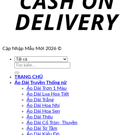
Cập Nhập Mẫu Mới 2026 ©
Tìm
kiếm:
TRANG CHỦ
Áo Dài Truyền Thống nữ
Áo Dài Trơn 1 Màu
Áo Dài Lụa Hoạ Tiết
Áo Dài Trắng
Áo Dài Hoa Nhí
Áo Dài Hoa Sen
Áo Dài Thêu
Áo Dài Cổ Tròn- Thuyền
Áo Dài Tơ Tằm
Áo Dài Kiểu Đỏ