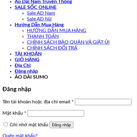
Áo Dài Nam Truyền Thống
SALE SỐC ONLINE
Sale AD Nam
Sale AD Nữ
Hướng Dẫn Mua Hàng
HƯỚNG DẪN MUA HÀNG
THANH TOÁN
CHÍNH SÁCH BẢO QUẢN VÀ GIẶT ỦI
CHÍNH SÁCH ĐỔI TRẢ
TÀI KHOẢN
GIỎ HÀNG
Địa Chỉ
Đăng nhập
ÁO DÀI SUMO
Đăng nhập
Bắt
Tên tài khoản hoặc địa chỉ email
*
buộc
Bắt
Mật khẩu
*
buộc
Ghi nhớ mật khẩu
Đăng nhập
Quên mật khẩu?