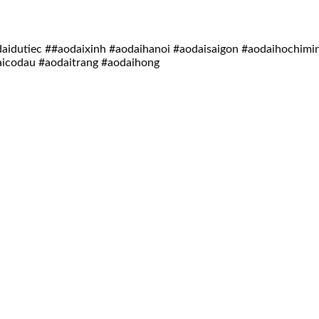
idutiec ##aodaixinh #aodaihanoi #aodaisaigon #aodaihochimi
aicodau #aodaitrang #aodaihong