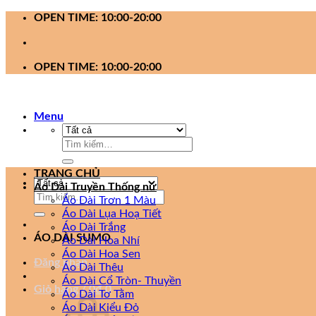
Bỏ
OPEN TIME: 10:00-20:00
qua
nội
dung
OPEN TIME: 10:00-20:00
Menu
Tìm
kiếm:
TRANG CHỦ
Áo Dài Truyền Thống nữ
Tìm
Áo Dài Trơn 1 Màu
kiếm:
Áo Dài Lụa Hoạ Tiết
Áo Dài Trắng
ÁO DÀI SUMO
Áo Dài Hoa Nhí
Áo Dài Hoa Sen
Đăng nhập
Áo Dài Thêu
Áo Dài Cổ Tròn- Thuyền
Giỏ hàng /
0
₫
0
Áo Dài Tơ Tằm
Áo Dài Kiểu Đỏ