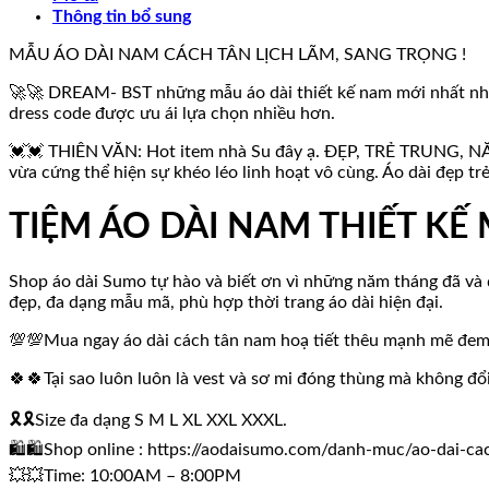
Thông tin bổ sung
lượng
MẪU ÁO DÀI NAM CÁCH TÂN LỊCH LÃM, SANG TRỌNG !
🚀🚀 DREAM- BST những mẫu áo dài thiết kế nam mới nhất nhà Su
dress code được ưu ái lựa chọn nhiều hơn.
💓💓 THIÊN VĂN: Hot item nhà Su đây ạ. ĐẸP, TRẺ TRUNG, NĂN
vừa cứng thể hiện sự khéo léo linh hoạt vô cùng. Áo dài đẹp tr
TIỆM ÁO DÀI NAM THIẾT KẾ
Shop áo dài Sumo tự hào và biết ơn vì những năm tháng đã và 
đẹp, đa dạng mẫu mã, phù hợp thời trang áo dài hiện đại.
💯💯Mua ngay áo dài cách tân nam hoạ tiết thêu mạnh mẽ đem l
🍀🍀Tại sao luôn luôn là vest và sơ mi đóng thùng mà không đổi
🎗🎗Size đa dạng S M L XL XXL XXXL.
🛍🛍Shop online : https://aodaisumo.com/danh-muc/ao-dai-c
💥💥Time: 10:00AM – 8:00PM