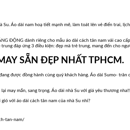
. Áo dài nam hoạ tiết mạnh mẽ, làm toát lên vẻ điển trai, lịch 
G ĐỘNG dành riêng cho mẫu áo dài cách tân nam vải cao cấp, 
ẻ trung đáp ứng 3 điều kiện: đẹp mà trẻ trung, mang đến cho ngư
 MAY SẴN ĐẸP NHẤT TPHCM.
đang được đồng hành cùng quý khách hàng. Áo dài Sumo- trân qu
ại may mắn, sang trọng. Áo dài nhà Su với giá yêu thương nha!!
 gió với áo dài cách tân nam của nhà Su nhỉ?
ach-tan-nam/