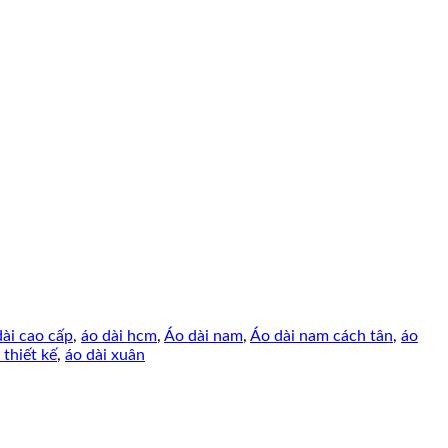
ài cao cấp
,
áo dài hcm
,
Áo dài nam
,
Áo dài nam cách tân
,
áo
 thiết kế
,
áo dài xuân