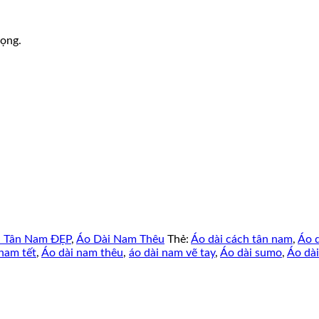
rọng.
h Tân Nam ĐẸP
,
Áo Dài Nam Thêu
Thẻ:
Áo dài cách tân nam
,
Áo d
nam tết
,
Áo dài nam thêu
,
áo dài nam vẽ tay
,
Áo dài sumo
,
Áo dài