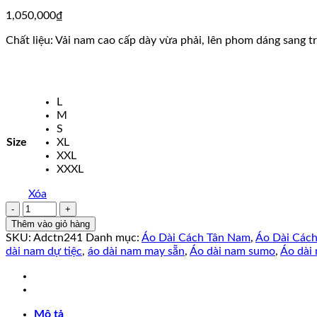
1,050,000
₫
Chất liệu: Vải nam cao cấp dày vừa phải, lên phom dáng sang t
L
M
S
Size
XL
XXL
XXXL
Xóa
Áo
Dài
Thêm vào giỏ hàng
Cách
SKU:
Adctn241
Danh mục:
Áo Dài Cách Tân Nam
,
Áo Dài Các
Tân
dài nam dự tiệc
,
áo dài nam may sẵn
,
Áo dài nam sumo
,
Áo dài 
Nam
THÊU
CAO
CẤP
Mô tả
số