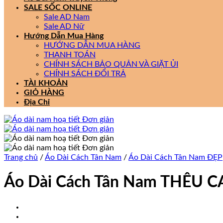
SALE SỐC ONLINE
Sale AD Nam
Sale AD Nữ
Hướng Dẫn Mua Hàng
HƯỚNG DẪN MUA HÀNG
THANH TOÁN
CHÍNH SÁCH BẢO QUẢN VÀ GIẶT ỦI
CHÍNH SÁCH ĐỔI TRẢ
TÀI KHOẢN
GIỎ HÀNG
Địa Chỉ
Trang chủ
/
Áo Dài Cách Tân Nam
/
Áo Dài Cách Tân Nam ĐẸP
Áo Dài Cách Tân Nam THÊU 