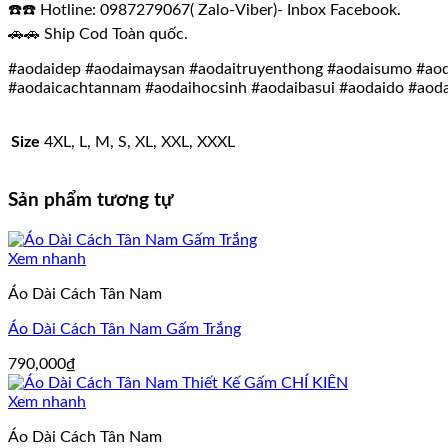
☎️☎️ Hotline: 0987279067( Zalo-Viber)- Inbox Facebook.
🚗🚗 Ship Cod Toàn quốc.
#aodaidep #aodaimaysan #aodaitruyenthong #aodaisumo #aoda
#aodaicachtannam #aodaihocsinh #aodaibasui #aodaido #aod
Size
4XL, L, M, S, XL, XXL, XXXL
Sản phẩm tương tự
Xem nhanh
Áo Dài Cách Tân Nam
Áo Dài Cách Tân Nam Gấm Trắng
790,000
₫
Xem nhanh
Áo Dài Cách Tân Nam