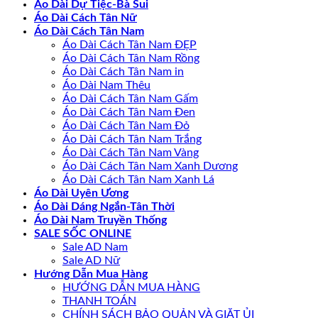
Áo Dài Dự Tiệc-Bà Sui
Áo Dài Cách Tân Nữ
Áo Dài Cách Tân Nam
Áo Dài Cách Tân Nam ĐẸP
Áo Dài Cách Tân Nam Rồng
Áo Dài Cách Tân Nam in
Áo Dài Nam Thêu
Áo Dài Cách Tân Nam Gấm
Áo Dài Cách Tân Nam Đen
Áo Dài Cách Tân Nam Đỏ
Áo Dài Cách Tân Nam Trắng
Áo Dài Cách Tân Nam Vàng
Áo Dài Cách Tân Nam Xanh Dương
Áo Dài Cách Tân Nam Xanh Lá
Áo Dài Uyên Ương
Áo Dài Dáng Ngắn-Tân Thời
Áo Dài Nam Truyền Thống
SALE SỐC ONLINE
Sale AD Nam
Sale AD Nữ
Hướng Dẫn Mua Hàng
HƯỚNG DẪN MUA HÀNG
THANH TOÁN
CHÍNH SÁCH BẢO QUẢN VÀ GIẶT ỦI