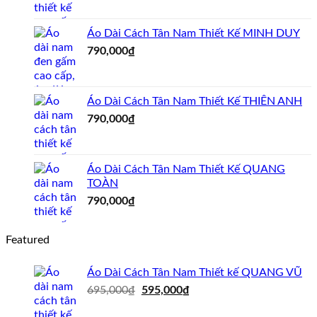
là:
tại
695,000₫.
là:
Áo Dài Cách Tân Nam Thiết Kế MINH DUY
595,000₫.
790,000
₫
Áo Dài Cách Tân Nam Thiết Kế THIÊN ANH
790,000
₫
Áo Dài Cách Tân Nam Thiết Kế QUANG
TOÀN
790,000
₫
Featured
Áo Dài Cách Tân Nam Thiết kế QUANG VŨ
Giá
Giá
695,000
₫
595,000
₫
gốc
hiện