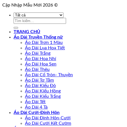
Cập Nhập Mẫu Mới 2026 ©
Tìm
kiếm:
TRANG CHỦ
Áo Dài Truyền Thống nữ
Áo Dài Trơn 1 Màu
Áo Dài Lụa Hoạ Tiết
Áo Dài Trắng
Áo Dài Hoa Nhí
Áo Dài Hoa Sen
Áo Dài Thêu
Áo Dài Cổ Tròn- Thuyền
Áo Dài Tơ Tằm
Áo Dài Kiểu Đỏ
Áo Dài Kiểu Hồng
Áo Dài Kiểu Trắng
Áo Dài Tết
Áo Dài 4 Tà
Áo Dài Cưới-Đính Hôn
Áo Dài Đính Hôn-Cưới
Áo Dài Cưới Kết Cườm