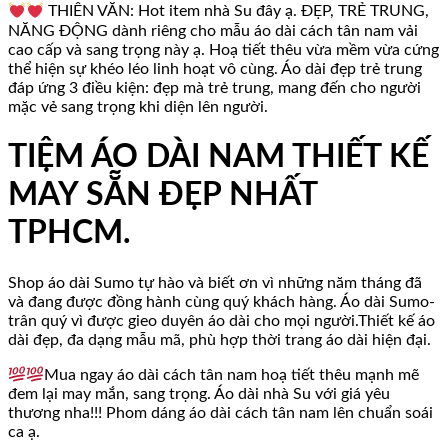
THIÊN VĂN: Hot item nhà Su đây ạ. ĐẸP, TRẺ TRUNG,
NĂNG ĐỘNG dành riêng cho mẫu áo dài cách tân nam vải
cao cấp và sang trọng này ạ. Hoạ tiết thêu vừa mềm vừa cứng
thể hiện sự khéo léo linh hoạt vô cùng. Áo dài đẹp trẻ trung
đáp ứng 3 điều kiện: đẹp mà trẻ trung, mang đến cho người
mặc vẻ sang trọng khi diện lên người.
TIỆM ÁO DÀI NAM THIẾT KẾ
MAY SẴN ĐẸP NHẤT
TPHCM.
Shop áo dài Sumo tự hào và biết ơn vì những năm tháng đã
và đang được đồng hành cùng quý khách hàng. Áo dài Sumo-
trân quý vì được gieo duyên áo dài cho mọi người.Thiết kế áo
dài đẹp, đa dạng mẫu mã, phù hợp thời trang áo dài hiện đại.
Mua ngay áo dài cách tân nam hoạ tiết thêu mạnh mẽ
đem lại may mắn, sang trọng. Áo dài nhà Su với giá yêu
thương nha!!! Phom dáng áo dài cách tân nam lên chuẩn soái
ca ạ.