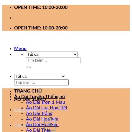
Bỏ
OPEN TIME: 10:00-20:00
qua
nội
dung
OPEN TIME: 10:00-20:00
Menu
Tìm
kiếm:
Tìm
kiếm:
TRANG CHỦ
Áo Dài Truyền Thống nữ
ÁO DÀI SUMO
Áo Dài Trơn 1 Màu
Áo Dài Lụa Hoạ Tiết
Đăng nhập
Áo Dài Trắng
Áo Dài Hoa Nhí
0
Áo Dài Hoa Sen
Giỏ hàng /
0
₫
Áo Dài Thêu