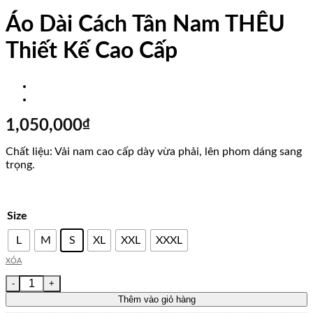
Áo Dài Cách Tân Nam THÊU
Thiết Kế Cao Cấp
1,050,000
₫
Chất liệu: Vải nam cao cấp dày vừa phải, lên phom dáng sang
trọng.
Size
L
M
S
XL
XXL
XXXL
XÓA
Áo Dài Cách Tân Nam THÊU Thiết Kế Cao Cấp số lượng
Thêm vào giỏ hàng