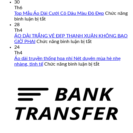
Áo
30
Dài
Th6
Cách
Top Mẫu Áo Dài Cưới Cô Dâu Màu Đỏ Đẹp
Chức năng
Tân
ở
bình luận bị tắt
Nam
Top
28
Cao
Mẫu
Th4
Cấp
Áo
ÁO DÀI TRẮNG VẺ ĐẸP THANH XUÂN KHÔNG BAO
–
Dài
ở
GIỜ PHAI
Chức năng bình luận bị tắt
Đa
Cưới
ÁO
24
Dạng
Cô
DÀI
Th4
Mẫu
Dâu
TRẮNG
Áo dài truyền thống hoa nhí Nét duyên mùa hè nhẹ
Mã,
Màu
VẺ
ở
nhàng, tinh tế
Chức năng bình luận bị tắt
Đủ
Đỏ
ĐẸP
Áo
Size
Đẹp
THANH
dài
Từ
XUÂN
truyền
Form
KHÔNG
thống
Chuẩn
BAO
hoa
Đến
GIỜ
nhí
Big
PHAI
Nét
Size
duyên
mùa
hè
nhẹ
nhàng,