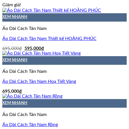
Giảm giá!
XEM NHANH
Áo Dài Cách Tân Nam
Áo Dài Cách Tân Nam Thiết kế HOÀNG PHÚC
Giá
Giá
695,000
₫
595,000
₫
gốc
hiện
là:
tại
XEM NHANH
695,000₫.
là:
595,000₫.
Áo Dài Cách Tân Nam
Áo Dài Cách Tân Nam Hoạ Tiết Vàng
695,000
₫
XEM NHANH
Áo Dài Cách Tân Nam
Áo Dài Cách Tân Nam Rồng