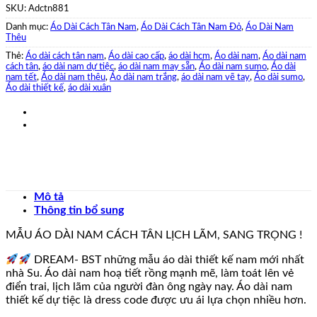
SKU:
Adctn881
Danh mục:
Áo Dài Cách Tân Nam
,
Áo Dài Cách Tân Nam Đỏ
,
Áo Dài Nam
Thêu
Thẻ:
Áo dài cách tân nam
,
Áo dài cao cấp
,
áo dài hcm
,
Áo dài nam
,
Áo dài nam
cách tân
,
áo dài nam dự tiệc
,
áo dài nam may sẵn
,
Áo dài nam sumo
,
Áo dài
nam tết
,
Áo dài nam thêu
,
Áo dài nam trắng
,
áo dài nam vẽ tay
,
Áo dài sumo
,
Áo dài thiết kế
,
áo dài xuân
Mô tả
Thông tin bổ sung
MẪU ÁO DÀI NAM CÁCH TÂN LỊCH LÃM, SANG TRỌNG !
DREAM- BST những mẫu áo dài thiết kế nam mới nhất
nhà Su. Áo dài nam hoạ tiết rồng mạnh mẽ, làm toát lên vẻ
điển trai, lịch lãm của người đàn ông ngày nay. Áo dài nam
thiết kế dự tiệc là dress code được ưu ái lựa chọn nhiều hơn.