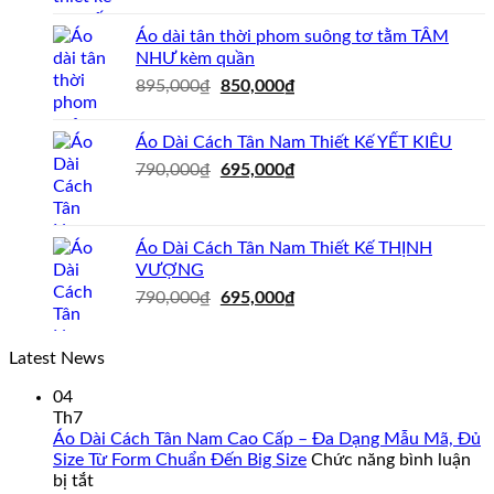
là:
tại
695,000₫.
là:
Áo dài tân thời phom suông tơ tằm TÂM
595,000₫.
NHƯ kèm quần
Giá
Giá
895,000
₫
850,000
₫
gốc
hiện
là:
tại
Áo Dài Cách Tân Nam Thiết Kế YẾT KIÊU
895,000₫.
là:
Giá
Giá
790,000
₫
695,000
₫
850,000₫.
gốc
hiện
là:
tại
790,000₫.
là:
Áo Dài Cách Tân Nam Thiết Kế THỊNH
695,000₫.
VƯỢNG
Giá
Giá
790,000
₫
695,000
₫
gốc
hiện
là:
tại
Latest News
790,000₫.
là:
695,000₫.
04
Th7
Áo Dài Cách Tân Nam Cao Cấp – Đa Dạng Mẫu Mã, Đủ
Size Từ Form Chuẩn Đến Big Size
Chức năng bình luận
ở
bị tắt