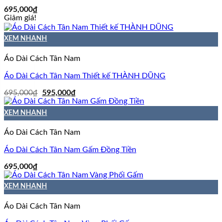
695,000
₫
Giảm giá!
XEM NHANH
Áo Dài Cách Tân Nam
Áo Dài Cách Tân Nam Thiết kế THÀNH DŨNG
Giá
Giá
695,000
₫
595,000
₫
gốc
hiện
là:
tại
XEM NHANH
695,000₫.
là:
595,000₫.
Áo Dài Cách Tân Nam
Áo Dài Cách Tân Nam Gấm Đồng Tiền
695,000
₫
XEM NHANH
Áo Dài Cách Tân Nam