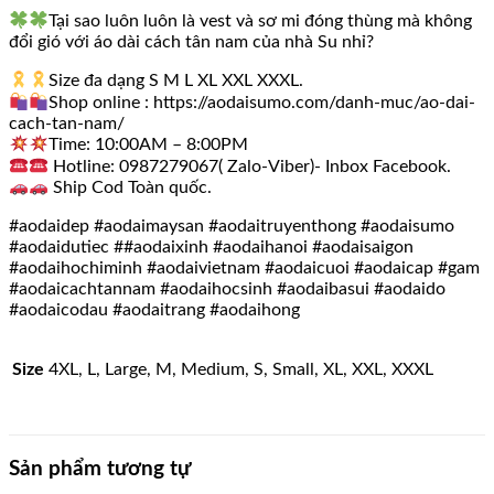
Tại sao luôn luôn là vest và sơ mi đóng thùng mà không
đổi gió với áo dài cách tân nam của nhà Su nhỉ?
Size đa dạng S M L XL XXL XXXL.
Shop online : https://aodaisumo.com/danh-muc/ao-dai-
cach-tan-nam/
Time: 10:00AM – 8:00PM
Hotline: 0987279067( Zalo-Viber)- Inbox Facebook.
Ship Cod Toàn quốc.
#aodaidep #aodaimaysan #aodaitruyenthong #aodaisumo
#aodaidutiec ##aodaixinh #aodaihanoi #aodaisaigon
#aodaihochiminh #aodaivietnam #aodaicuoi #aodaicap #gam
#aodaicachtannam #aodaihocsinh #aodaibasui #aodaido
#aodaicodau #aodaitrang #aodaihong
Size
4XL, L, Large, M, Medium, S, Small, XL, XXL, XXXL
Sản phẩm tương tự