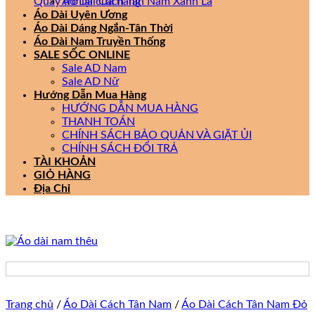
Quay trở lại cửa hàng
Áo Dài Cách Tân Nam Xanh Lá
Áo Dài Uyên Ương
Áo Dài Dáng Ngắn-Tân Thời
Áo Dài Nam Truyền Thống
SALE SỐC ONLINE
Sale AD Nam
Sale AD Nữ
Hướng Dẫn Mua Hàng
HƯỚNG DẪN MUA HÀNG
THANH TOÁN
CHÍNH SÁCH BẢO QUẢN VÀ GIẶT ỦI
CHÍNH SÁCH ĐỔI TRẢ
TÀI KHOẢN
GIỎ HÀNG
Địa Chỉ
Trang chủ
/
Áo Dài Cách Tân Nam
/
Áo Dài Cách Tân Nam Đỏ