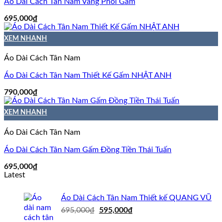
Áo Dài Cách Tân Nam Vàng Phối Gấm
695,000
₫
XEM NHANH
Áo Dài Cách Tân Nam
Áo Dài Cách Tân Nam Thiết Kế Gấm NHẬT ANH
790,000
₫
XEM NHANH
Áo Dài Cách Tân Nam
Áo Dài Cách Tân Nam Gấm Đồng Tiền Thái Tuấn
695,000
₫
Latest
Áo Dài Cách Tân Nam Thiết kế QUANG VŨ
Giá
Giá
695,000
₫
595,000
₫
gốc
hiện