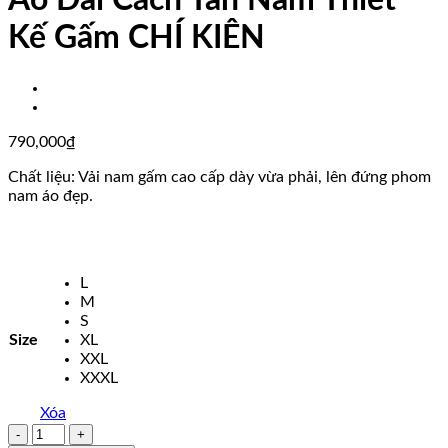
Áo Dài Cách Tân Nam Thiết
Kế Gấm CHÍ KIÊN
790,000
₫
Chất liệu: Vải nam gấm cao cấp dày vừa phải, lên đứng phom
nam áo đẹp.
L
M
S
Size
XL
XXL
XXXL
Xóa
Áo