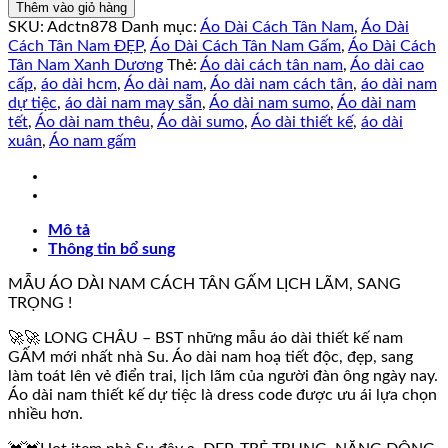
Dài
Thêm vào giỏ hàng
Cách
SKU:
Adctn878
Danh mục:
Áo Dài Cách Tân Nam
,
Áo Dài
Tân
Cách Tân Nam ĐẸP
,
Áo Dài Cách Tân Nam Gấm
,
Áo Dài Cách
Nam
Tân Nam Xanh Dương
Thẻ:
Áo dài cách tân nam
,
Áo dài cao
Thiết
cấp
,
áo dài hcm
,
Áo dài nam
,
Áo dài nam cách tân
,
áo dài nam
Kế
dự tiệc
,
áo dài nam may sẵn
,
Áo dài nam sumo
,
Áo dài nam
Gấm
tết
,
Áo dài nam thêu
,
Áo dài sumo
,
Áo dài thiết kế
,
áo dài
CHÍ
xuân
,
Áo nam gấm
KIÊN
số
lượng
Mô tả
Thông tin bổ sung
MẪU ÁO DÀI NAM CÁCH TÂN GẤM LỊCH LÃM, SANG
TRỌNG !
🚀🚀 LONG CHÂU – BST những mẫu áo dài thiết kế nam
GẤM mới nhất nhà Su. Áo dài nam hoạ tiết độc, đẹp, sang
làm toát lên vẻ điển trai, lịch lãm của người đàn ông ngày nay.
Áo dài nam thiết kế dự tiệc là dress code được ưu ái lựa chọn
nhiều hơn.