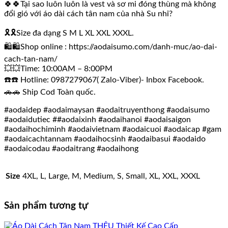
🍀🍀Tại sao luôn luôn là vest và sơ mi đóng thùng mà không
đổi gió với áo dài cách tân nam của nhà Su nhỉ?
🎗🎗Size đa dạng S M L XL XXL XXXL.
🛍🛍Shop online : https://aodaisumo.com/danh-muc/ao-dai-
cach-tan-nam/
💥💥Time: 10:00AM – 8:00PM
☎️☎️ Hotline: 0987279067( Zalo-Viber)- Inbox Facebook.
🚗🚗 Ship Cod Toàn quốc.
#aodaidep #aodaimaysan #aodaitruyenthong #aodaisumo
#aodaidutiec ##aodaixinh #aodaihanoi #aodaisaigon
#aodaihochiminh #aodaivietnam #aodaicuoi #aodaicap #gam
#aodaicachtannam #aodaihocsinh #aodaibasui #aodaido
#aodaicodau #aodaitrang #aodaihong
Size
4XL, L, Large, M, Medium, S, Small, XL, XXL, XXXL
Sản phẩm tương tự