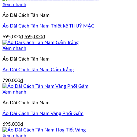
Xem nhanh
Áo Dài Cách Tân Nam
Áo Dài Cách Tân Nam Thiết kế THUỶ MẶC
Giá
Giá
695,000
₫
595,000
₫
gốc
hiện
là:
tại
Xem nhanh
695,000₫.
là:
Áo Dài Cách Tân Nam
595,000₫.
Áo Dài Cách Tân Nam Gấm Trắng
790,000
₫
Xem nhanh
Áo Dài Cách Tân Nam
Áo Dài Cách Tân Nam Vàng Phối Gấm
695,000
₫
Xem nhanh