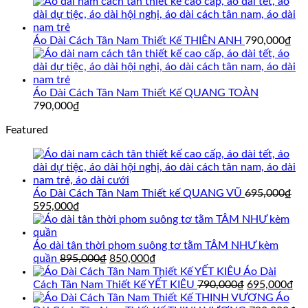
595,000₫.
Áo Dài Cách Tân Nam Thiết Kế THIÊN ANH
790,000
₫
Áo Dài Cách Tân Nam Thiết Kế QUANG TOÀN
790,000
₫
Featured
Áo Dài Cách Tân Nam Thiết kế QUANG VŨ
695,000
₫
Giá
Giá
595,000
₫
gốc
hiện
là:
tại
695,000₫.
là:
Áo dài tân thời phom suông tơ tằm TÂM NHƯ kèm
595,000₫.
Giá
Giá
quần
895,000
₫
850,000
₫
gốc
hiện
Áo Dài
là:
tại
Giá
Gi
Cách Tân Nam Thiết Kế YẾT KIÊU
790,000
₫
695,000
₫
895,000₫.
là:
gốc
hi
Áo