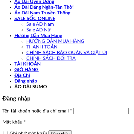
Áo Dài Uyên Ương
Áo Dài Dáng Ngắn-Tân Thời
Áo Dài Nam Truyền Thống
SALE SỐC ONLINE
Sale AD Nam
Sale AD Nữ
Hướng Dẫn Mua Hàng
HƯỚNG DẪN MUA HÀNG
THANH TOÁN
CHÍNH SÁCH BẢO QUẢN VÀ GIẶT ỦI
CHÍNH SÁCH ĐỔI TRẢ
TÀI KHOẢN
GIỎ HÀNG
Địa Chỉ
Đăng nhập
ÁO DÀI SUMO
Đăng nhập
Bắt
Tên tài khoản hoặc địa chỉ email
*
buộc
Bắt
Mật khẩu
*
buộc
Ghi nhớ mật khẩu
Đăng nhập