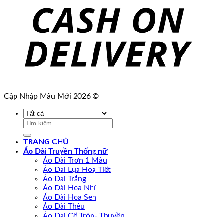
Cập Nhập Mẫu Mới 2026 ©
Tìm
kiếm:
TRANG CHỦ
Áo Dài Truyền Thống nữ
Áo Dài Trơn 1 Màu
Áo Dài Lụa Hoạ Tiết
Áo Dài Trắng
Áo Dài Hoa Nhí
Áo Dài Hoa Sen
Áo Dài Thêu
Áo Dài Cổ Tròn- Thuyền