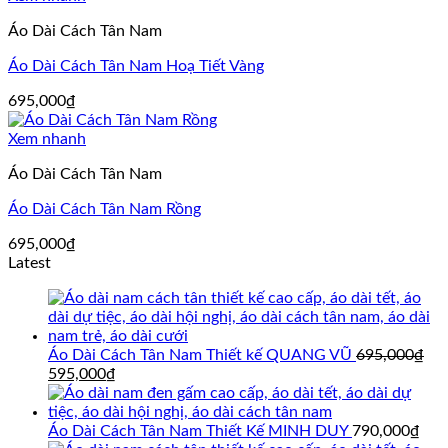
Áo Dài Cách Tân Nam
Áo Dài Cách Tân Nam Hoạ Tiết Vàng
695,000
₫
Xem nhanh
Áo Dài Cách Tân Nam
Áo Dài Cách Tân Nam Rồng
695,000
₫
Latest
Áo Dài Cách Tân Nam Thiết kế QUANG VŨ
695,000
₫
Giá
Giá
595,000
₫
gốc
hiện
là:
tại
695,000₫.
là:
Áo Dài Cách Tân Nam Thiết Kế MINH DUY
790,000
₫