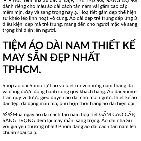
💓💓Hot item nhà Su đây ạ. ĐẸP, TRẺ TRUNG, NĂNG ĐỘNG
dành riêng cho mẫu áo dài cách tân nam vải gấm cao cấp,
mềm mịn, dày và sang trọng này ạ. Hoạ tiết gấm đẹp thể hiện
sự khéo léo linh hoạt vô cùng. Áo dài đẹp trẻ trung đáp ứng 3
điều kiện: đẹp mà trẻ trung, mang đến cho người mặc vẻ sang
trọng khi diện lên người.
TIỆM ÁO DÀI NAM THIẾT KẾ
MAY SẴN ĐẸP NHẤT
TPHCM.
Shop áo dài Sumo tự hào và biết ơn vì những năm tháng đã
và đang được đồng hành cùng quý khách hàng. Áo dài Sumo-
trân quý vì được gieo duyên áo dài cho mọi người.Thiết kế áo
dài đẹp, đa dạng mẫu mã, phù hợp thời trang áo dài hiện đại.
💯💯Mua ngay áo dài cách tân nam hoạ tiết GẤM CAO CẤP,
SANG TRỌNG đem lại may mắn, sang trọng. Áo dài nhà Su
với giá yêu thương nha!!! Phom dáng áo dài cách tân nam lên
chuẩn soái ca ạ.