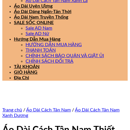
Áo Dài Cách Tân Nam Xanh Lá
Áo Dài Uyên Ương
Áo Dài Dáng Ngắn-Tân Thời
Áo Dài Nam Truyền Thống
SALE SỐC ONLINE
Sale AD Nam
Sale AD Nữ
Hướng Dẫn Mua Hàng
HƯỚNG DẪN MUA HÀNG
THANH TOÁN
CHÍNH SÁCH BẢO QUẢN VÀ GIẶT ỦI
CHÍNH SÁCH ĐỔI TRẢ
TÀI KHOẢN
GIỎ HÀNG
Địa Chỉ
Trang chủ
/
Áo Dài Cách Tân Nam
/
Áo Dài Cách Tân Nam
Xanh Dương