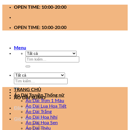
Bỏ
OPEN TIME: 10:00-20:00
qua
nội
dung
OPEN TIME: 10:00-20:00
Menu
Tìm
kiếm:
Tìm
kiếm:
TRANG CHỦ
Áo Dài Truyền Thống nữ
ÁO DÀI SUMO
Áo Dài Trơn 1 Màu
Áo Dài Lụa Hoạ Tiết
Đăng nhập
Áo Dài Trắng
Áo Dài Hoa Nhí
Giỏ hàng /
0
₫
0
Áo Dài Hoa Sen
Áo Dài Thêu