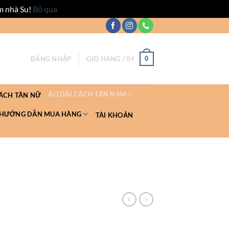
m nhà Su!
Bỏ qua
0
ĐĂNG NHẬP
GIỎ HÀNG /
0
₫
ÁO DÀI CÁCH TÂN NAM
CÁCH TÂN NỮ
HƯỚNG DẪN MUA HÀNG
TÀI KHOẢN