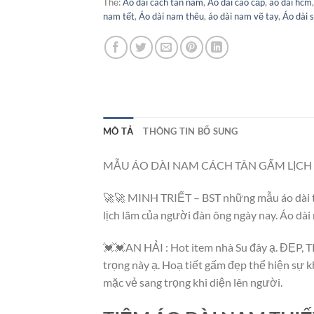
Thẻ:
Áo dài cách tân nam
,
Áo dài cao cấp
,
áo dài hcm
nam tết
,
Áo dài nam thêu
,
áo dài nam vẽ tay
,
Áo dài 
MÔ TẢ
THÔNG TIN BỔ SUNG
MẪU ÁO DÀI NAM CÁCH TÂN GẤM LỊCH 
🚀🚀 MINH TRIẾT – BST những mẫu áo dài th
lịch lãm của người đàn ông ngày nay. Áo dài
💓💓AN HẢI : Hot item nhà Su đây ạ. ĐẸP,
trọng này ạ. Hoạ tiết gấm đẹp thể hiện sự k
mặc vẻ sang trọng khi diện lên người.