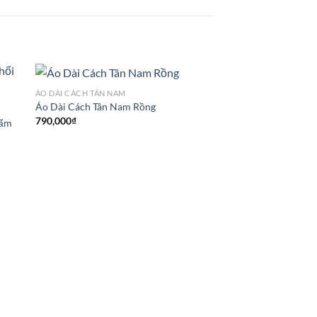
ÁO DÀI CÁCH TÂN NAM
Áo Dài Cách Tân Nam Rồng
790,000
₫
Gấm
ÁO DÀI CÁCH TÂN NAM
Áo Dài Cách Tân Nam
695,000
₫