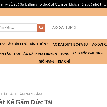
ài may sẵn và Su không cho thuê ạ! Cảm ơn khách hàng đã ghé thă
m
ÁO DÀI SUMO
ếm:
Ữ
ÁO DÀI CƯỚI-ĐÍNH HÔN
ÁO DÀI DỰ TIỆC-BÀ SUI
ÁO DÀI 
SALE SỐC ONLINE
ẮN-TÂN THỜI
ÁO DÀI NAM TRUYỀN THỐNG
GIỎ HÀNG
ĐỊA CHỈ
 DÀI CÁCH TÂN NAM GẤM
ết Kế Gấm Đức Tài