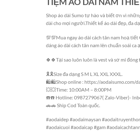
TIỆM ÁO DÀI NAM THI
Shop áo dài Sumo tự hào và biết ơn vì nhữ
dài cho mọi người.Thiết kế áo dài đẹp, đa d
💯💯Mua ngay áo dài cách tân nam hoạ tiế
dáng áo dài cách tân nam lên chuẩn soái ca ạ
🍀🍀Tại sao luôn luôn là vest và sơ mi đóng
🎗🎗Size đa dạng S M L XL XXL XXXL.
🛍🛍Shop online : https://aodaisumo.com/
💥💥Time: 10:00AM – 8:00PM
☎️☎️ Hotline: 0987279067( Zalo-Viber)- In
🚗🚗 Ship Cod Toàn quốc.
#aodaidep #aodaimaysan #aodaitruyenthon
#aodaicuoi #aodaicap #gam #aodaicachtan