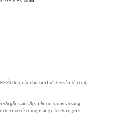
dài nam sumo
,
Áo dài
I đẹp, độc đáo làm toát lên vẻ điển trai,
vải gấm cao cấp, mềm mịn, dày và sang
ện: đẹp mà trẻ trung, mang đến cho người