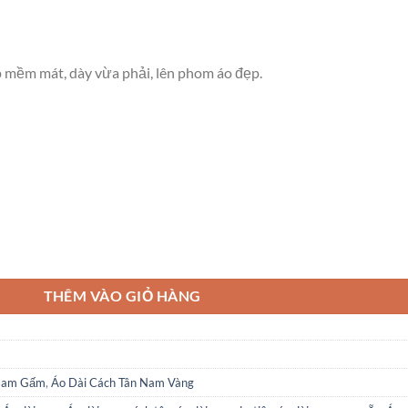
 mềm mát, dày vừa phải, lên phom áo đẹp.
₫.
lượng
THÊM VÀO GIỎ HÀNG
 Nam Gấm
,
Áo Dài Cách Tân Nam Vàng