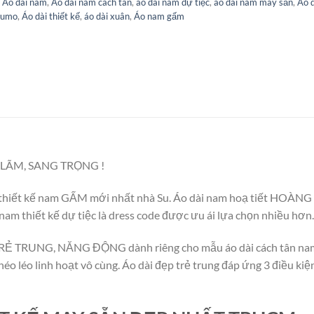
,
Áo dài nam
,
Áo dài nam cách tân
,
áo dài nam dự tiệc
,
áo dài nam may sẵn
,
Áo 
sumo
,
Áo dài thiết kế
,
áo dài xuân
,
Áo nam gấm
LÃM, SANG TRỌNG !
iết kế nam GẤM mới nhất nhà Su. Áo dài nam hoạ tiết HOÀNG KHẢ
 nam thiết kế dự tiệc là dress code được ưu ái lựa chọn nhiều hơn.
 TRẺ TRUNG, NĂNG ĐỘNG dành riêng cho mẫu áo dài cách tân nam 
héo léo linh hoạt vô cùng. Áo dài đẹp trẻ trung đáp ứng 3 điều ki