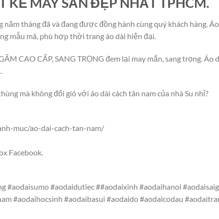
ẾT KẾ MAY SẴN ĐẸP NHẤT TPHCM.
ng năm tháng đã và đang được đồng hành cùng quý khách hàng. Áo 
ạng mẫu mã, phù hợp thời trang áo dài hiện đại.
t GẤM CAO CẤP, SANG TRỌNG đem lại may mắn, sang trọng. Áo dà
.
 thùng mà không đổi gió với áo dài cách tân nam của nhà Su nhỉ?
danh-muc/ao-dai-cach-tan-nam/
box Facebook.
g #aodaisumo #aodaidutiec ##aodaixinh #aodaihanoi #aodaisai
nam #aodaihocsinh #aodaibasui #aodaido #aodaicodau #aodaitr