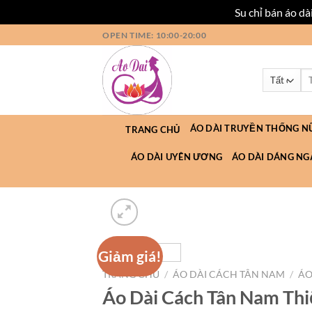
Su chỉ bán áo d
Bỏ
OPEN TIME: 10:00-20:00
qua
nội
Tì
dung
ki
ÁO DÀI TRUYỀN THỐNG N
TRANG CHỦ
ÁO DÀI UYÊN ƯƠNG
ÁO DÀI DÁNG NG
Giảm giá!
TRANG CHỦ
/
ÁO DÀI CÁCH TÂN NAM
/
ÁO
Áo Dài Cách Tân Nam Thi