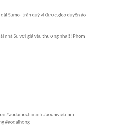
dài Sumo- trân quý vì được gieo duyên áo
i nhà Su với giá yêu thương nha!!! Phom
gon #aodaihochiminh #aodaivietnam
ang #aodaihong