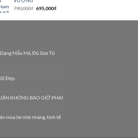
VƯỢNG
695,000₫.
Giá
Giá
790,000
₫
695,000
₫
gốc
hiện
là:
tại
790,000₫.
là:
695,000₫.
 Dạng Mẫu Mã, Đủ Size Từ
Đỏ Đẹp
XUÂN KHÔNG BAO GIỜ PHAI
ên mùa hè nhẹ nhàng, tinh tế