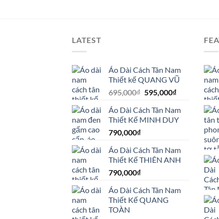
LATEST
FE
Áo Dài Cách Tân Nam
Thiết kế QUANG VŨ
Giá
Giá
695,000
₫
595,000
₫
gốc
hiện
Áo Dài Cách Tân Nam
là:
tại
Thiết Kế MINH DUY
695,000₫.
là:
790,000
₫
595,000₫.
Áo Dài Cách Tân Nam
Thiết Kế THIÊN ANH
790,000
₫
Áo Dài Cách Tân Nam
Thiết Kế QUANG
TOÀN