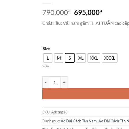
Giá
Giá
790,000
695,000
₫
₫
gốc
hiện
Chất liệu: Vải nam gấm THÁI TUẤN cao cấp
là:
tại
790,000₫.
là:
695,000
Size
L
M
S
XL
XXL
XXXL
XÓA
Áo Dài Cách Tân Nam Thiết Kế Gấm Đức Tài số 
SKU:
Adctng18
Danh mục:
Áo Dài Cách Tân Nam
,
Áo Dài Cách Tân