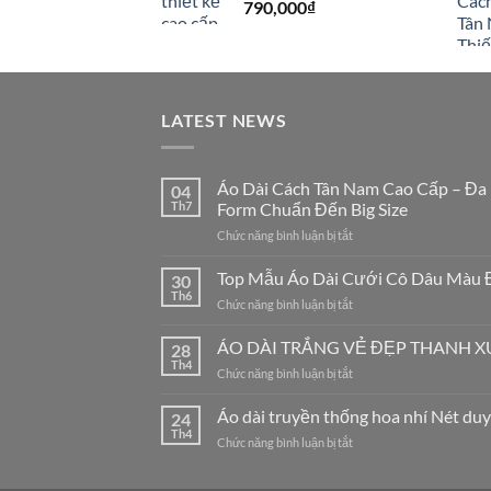
790,000
₫
LATEST NEWS
Áo Dài Cách Tân Nam Cao Cấp – Đa
04
Th7
Form Chuẩn Đến Big Size
ở
Chức năng bình luận bị tắt
Áo
Dài
Top Mẫu Áo Dài Cưới Cô Dâu Màu 
30
Cách
Th6
ở
Chức năng bình luận bị tắt
Tân
Top
Nam
Mẫu
ÁO DÀI TRẮNG VẺ ĐẸP THANH 
Cao
28
Áo
Th4
Cấp
ở
Chức năng bình luận bị tắt
Dài
–
ÁO
Cưới
Đa
DÀI
Áo dài truyền thống hoa nhí Nét duy
Cô
24
Dạng
TRẮNG
Th4
Dâu
Mẫu
ở
Chức năng bình luận bị tắt
VẺ
Màu
Mã,
Áo
ĐẸP
Đỏ
Đủ
dài
THANH
Đẹp