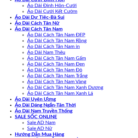
Áo Dài Đính Hôn-Cưới
Áo Dài Cưới Kết Cườm
Áo Dài Dự Tiệc-Bà Sui
Áo Dài Cách Tân Nữ
Áo Dài Cách Tân Nam
Áo Dài Cách Tân Nam ĐẸP
Áo Dài Cách Tân Nam Rồng
Áo Dài Cách Tân Nam in
Áo Dài Nam Thêu
Áo Dài Cách Tân Nam Gấm
Áo Dài Cách Tân Nam Đen
Áo Dài Cách Tân Nam Đỏ
Áo Dài Cách Tân Nam Trắng
Áo Dài Cách Tân Nam Vàng
Áo Dài Cách Tân Nam Xanh Dương
Áo Dài Cách Tân Nam Xanh Lá
Áo Dài Uyên Ương
Áo Dài Dáng Ngắn-Tân Thời
Áo Dài Nam Truyền Thống
SALE SỐC ONLINE
Sale AD Nam
Sale AD Nữ
Hướng Dẫn Mua Hàng