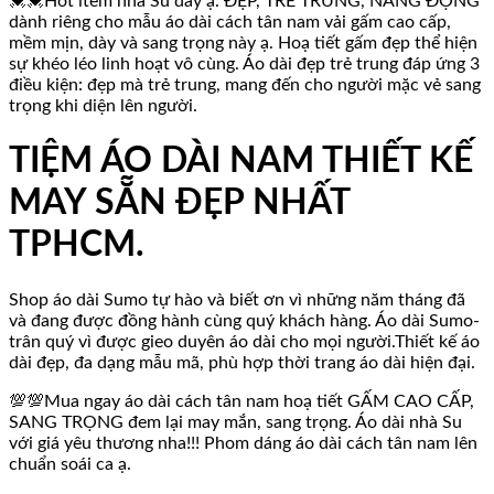
💓💓Hot item nhà Su đây ạ. ĐẸP, TRẺ TRUNG, NĂNG ĐỘNG
dành riêng cho mẫu áo dài cách tân nam vải gấm cao cấp,
mềm mịn, dày và sang trọng này ạ. Hoạ tiết gấm đẹp thể hiện
sự khéo léo linh hoạt vô cùng. Áo dài đẹp trẻ trung đáp ứng 3
điều kiện: đẹp mà trẻ trung, mang đến cho người mặc vẻ sang
trọng khi diện lên người.
TIỆM ÁO DÀI NAM THIẾT KẾ
MAY SẴN ĐẸP NHẤT
TPHCM.
Shop áo dài Sumo tự hào và biết ơn vì những năm tháng đã
và đang được đồng hành cùng quý khách hàng. Áo dài Sumo-
trân quý vì được gieo duyên áo dài cho mọi người.Thiết kế áo
dài đẹp, đa dạng mẫu mã, phù hợp thời trang áo dài hiện đại.
💯💯Mua ngay áo dài cách tân nam hoạ tiết GẤM CAO CẤP,
SANG TRỌNG đem lại may mắn, sang trọng. Áo dài nhà Su
với giá yêu thương nha!!! Phom dáng áo dài cách tân nam lên
chuẩn soái ca ạ.