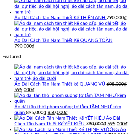
595,000₫.
Áo Dài Cách Tân Nam Thiết Kế THIÊN ANH
790,000
₫
Áo Dài Cách Tân Nam Thiết Kế QUANG TOÀN
790,000
₫
Featured
Áo Dài Cách Tân Nam Thiết kế QUANG VŨ
695,000
₫
Giá
Giá
595,000
₫
gốc
hiện
là:
tại
695,000₫.
là:
Áo dài tân thời phom suông tơ tằm TÂM NHƯ kèm
595,000₫.
Giá
Giá
quần
895,000
₫
850,000
₫
gốc
hiện
Áo Dài
là:
tại
Giá
Gi
Cách Tân Nam Thiết Kế YẾT KIÊU
790,000
₫
695,000
₫
895,000₫.
là:
gốc
hi
Áo