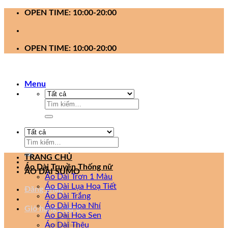
Bỏ
OPEN TIME: 10:00-20:00
qua
nội
dung
OPEN TIME: 10:00-20:00
Menu
Tìm
kiếm:
Tìm
kiếm:
TRANG CHỦ
Áo Dài Truyền Thống nữ
ÁO DÀI SUMO
Áo Dài Trơn 1 Màu
Áo Dài Lụa Hoạ Tiết
Đăng nhập
Áo Dài Trắng
Áo Dài Hoa Nhí
Giỏ hàng /
0
₫
0
Áo Dài Hoa Sen
Áo Dài Thêu