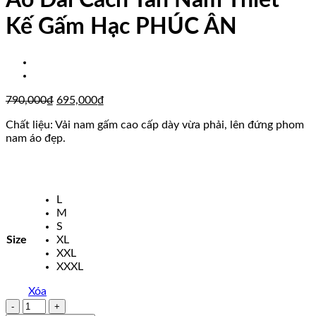
Áo Dài Cách Tân Nam Thiết
Kế Gấm Hạc PHÚC ÂN
Giá
Giá
790,000
₫
695,000
₫
gốc
hiện
Chất liệu: Vải nam gấm cao cấp dày vừa phải, lên đứng phom
là:
tại
nam áo đẹp.
790,000₫.
là:
695,000₫.
L
M
S
Size
XL
XXL
XXXL
Xóa
Áo