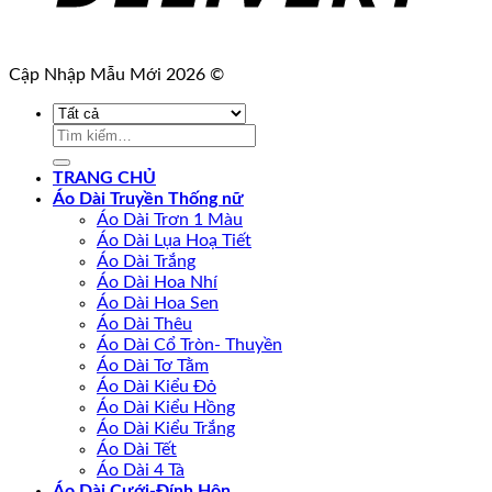
Cập Nhập Mẫu Mới 2026 ©
Tìm
kiếm:
TRANG CHỦ
Áo Dài Truyền Thống nữ
Áo Dài Trơn 1 Màu
Áo Dài Lụa Hoạ Tiết
Áo Dài Trắng
Áo Dài Hoa Nhí
Áo Dài Hoa Sen
Áo Dài Thêu
Áo Dài Cổ Tròn- Thuyền
Áo Dài Tơ Tằm
Áo Dài Kiểu Đỏ
Áo Dài Kiểu Hồng
Áo Dài Kiểu Trắng
Áo Dài Tết
Áo Dài 4 Tà
Áo Dài Cưới-Đính Hôn