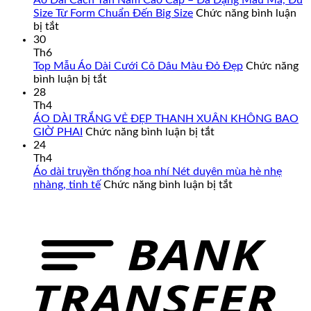
Áo Dài Cách Tân Nam Cao Cấp – Đa Dạng Mẫu Mã, Đủ
Size Từ Form Chuẩn Đến Big Size
Chức năng bình luận
ở
bị tắt
Áo
30
Dài
Th6
Cách
Top Mẫu Áo Dài Cưới Cô Dâu Màu Đỏ Đẹp
Chức năng
Tân
ở
bình luận bị tắt
Nam
Top
28
Cao
Mẫu
Th4
Cấp
Áo
ÁO DÀI TRẮNG VẺ ĐẸP THANH XUÂN KHÔNG BAO
–
Dài
ở
GIỜ PHAI
Chức năng bình luận bị tắt
Đa
Cưới
ÁO
24
Dạng
Cô
DÀI
Th4
Mẫu
Dâu
TRẮNG
Áo dài truyền thống hoa nhí Nét duyên mùa hè nhẹ
Mã,
Màu
VẺ
ở
nhàng, tinh tế
Chức năng bình luận bị tắt
Đủ
Đỏ
ĐẸP
Áo
Size
Đẹp
THANH
dài
Từ
XUÂN
truyền
Form
KHÔNG
thống
Chuẩn
BAO
hoa
Đến
GIỜ
nhí
Big
PHAI
Nét
Size
duyên
mùa