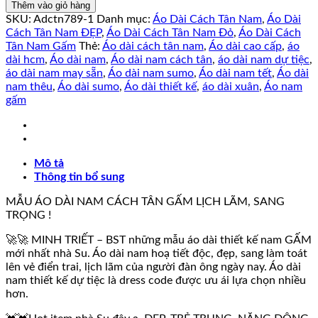
Dài
Thêm vào giỏ hàng
Cách
SKU:
Adctn789-1
Danh mục:
Áo Dài Cách Tân Nam
,
Áo Dài
Tân
Cách Tân Nam ĐẸP
,
Áo Dài Cách Tân Nam Đỏ
,
Áo Dài Cách
Nam
Tân Nam Gấm
Thẻ:
Áo dài cách tân nam
,
Áo dài cao cấp
,
áo
Thiết
dài hcm
,
Áo dài nam
,
Áo dài nam cách tân
,
áo dài nam dự tiệc
,
Kế
áo dài nam may sẵn
,
Áo dài nam sumo
,
Áo dài nam tết
,
Áo dài
Gấm
nam thêu
,
Áo dài sumo
,
Áo dài thiết kế
,
áo dài xuân
,
Áo nam
Hạc
gấm
PHÚC
ÂN
số
lượng
Mô tả
Thông tin bổ sung
MẪU ÁO DÀI NAM CÁCH TÂN GẤM LỊCH LÃM, SANG
TRỌNG !
🚀🚀 MINH TRIẾT – BST những mẫu áo dài thiết kế nam GẤM
mới nhất nhà Su. Áo dài nam hoạ tiết độc, đẹp, sang làm toát
lên vẻ điển trai, lịch lãm của người đàn ông ngày nay. Áo dài
nam thiết kế dự tiệc là dress code được ưu ái lựa chọn nhiều
hơn.