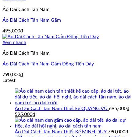
Áo Dài Cách Tân Nam
Áo Dài Cách Tân Nam Gấm
495,000
₫
Xem nhanh
Áo Dài Cách Tân Nam
Áo Dài Cách Tân Nam Gấm Đồng Tiền Dày
790,000
₫
Latest
Áo Dài Cách Tân Nam Thiết kế QUANG VŨ
695,000
₫
Giá
Giá
595,000
₫
gốc
hiện
là:
tại
695,000₫.
là:
Áo Dài Cách Tân Nam Thiết Kế MINH DUY
790,000
₫