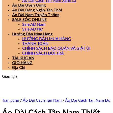
Áo Dài Cách Tân Nam Xanh Lá
Áo Dài Uyên Ương
Áo Dài Dáng Ngắn-Tân Thời
Áo Dài Nam Truyền Thống
SALE SỐC ONLINE
Sale AD Nam
Sale AD Nữ
Hướng Dẫn Mua Hàng
HƯỚNG DẪN MUA HÀNG
THANH TOÁN
CHÍNH SÁCH BẢO QUẢN VÀ GIẶT ỦI
CHÍNH SÁCH ĐỔI TRẢ
TÀI KHOẢN
GIỎ HÀNG
Địa Chỉ
Giảm giá!
Trang chủ
/
Áo Dài Cách Tân Nam
/
Áo Dài Cách Tân Nam Đỏ