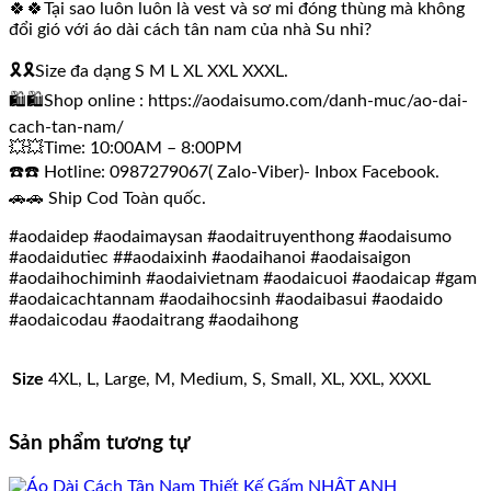
🍀🍀Tại sao luôn luôn là vest và sơ mi đóng thùng mà không
đổi gió với áo dài cách tân nam của nhà Su nhỉ?
🎗🎗Size đa dạng S M L XL XXL XXXL.
🛍🛍Shop online : https://aodaisumo.com/danh-muc/ao-dai-
cach-tan-nam/
💥💥Time: 10:00AM – 8:00PM
☎️☎️ Hotline: 0987279067( Zalo-Viber)- Inbox Facebook.
🚗🚗 Ship Cod Toàn quốc.
#aodaidep #aodaimaysan #aodaitruyenthong #aodaisumo
#aodaidutiec ##aodaixinh #aodaihanoi #aodaisaigon
#aodaihochiminh #aodaivietnam #aodaicuoi #aodaicap #gam
#aodaicachtannam #aodaihocsinh #aodaibasui #aodaido
#aodaicodau #aodaitrang #aodaihong
Size
4XL, L, Large, M, Medium, S, Small, XL, XXL, XXXL
Sản phẩm tương tự