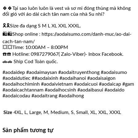
🍀🍀Tại sao luôn luôn là vest và sơ mi đóng thùng mà không
đổi gió với áo dài cách tân nam của nhà Su nhỉ?
🎗🎗Size đa dạng S M L XL XXL XXXL.
🛍🛍Shop online : https://aodaisumo.com/danh-muc/ao-dai-
cach-tan-nam/
💥💥Time: 10:00AM – 8:00PM
☎️☎️ Hotline: 0987279067( Zalo-Viber)- Inbox Facebook.
🚗🚗 Ship Cod Toàn quốc.
#aodaidep #aodaimaysan #aodaitruyenthong #aodaisumo
#aodaidutiec ##aodaixinh #aodaihanoi #aodaisaigon
#aodaihochiminh #aodaivietnam #aodaicuoi #aodaicap #gam
#aodaicachtannam #aodaihocsinh #aodaibasui #aodaido
#aodaicodau #aodaitrang #aodaihong
Size
4XL, L, Large, M, Medium, S, Small, XL, XXL, XXXL
Sản phẩm tương tự