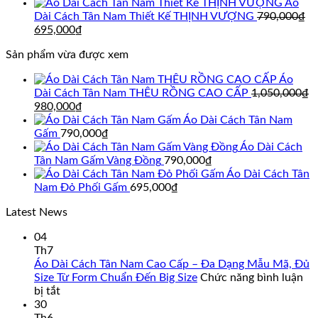
895,000₫.
là:
gốc
hi
Áo
850,000₫.
là:
tại
Dài Cách Tân Nam Thiết Kế THỊNH VƯỢNG
790,000
₫
Giá
Giá
790,000₫.
là:
695,000
₫
gốc
hiện
69
Sản phẩm vừa được xem
là:
tại
790,000₫.
là:
Áo
695,000₫.
Dài Cách Tân Nam THÊU RỒNG CAO CẤP
1,050,000
₫
Giá
Giá
980,000
₫
gốc
hiện
Áo Dài Cách Tân Nam
là:
tại
Gấm
790,000
₫
1,050,000₫.
là:
Áo Dài Cách
980,000₫.
Tân Nam Gấm Vàng Đồng
790,000
₫
Áo Dài Cách Tân
Nam Đỏ Phối Gấm
695,000
₫
Latest News
04
Th7
Áo Dài Cách Tân Nam Cao Cấp – Đa Dạng Mẫu Mã, Đủ
Size Từ Form Chuẩn Đến Big Size
Chức năng bình luận
ở
bị tắt
Áo
30
Dài