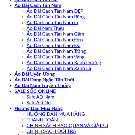
Áo Dài Cách Tân Nam
Áo Dài Cách Tân Nam ĐẸP
Áo Dài Cách Tân Nam Rồng
Áo Dài Cách Tân Nam in
Áo Dài Nam Thêu
Áo Dài Cách Tân Nam Gấm
Áo Dài Cách Tân Nam Đen
Áo Dài Cách Tân Nam Đỏ
Áo Dài Cách Tân Nam Trắng
Áo Dài Cách Tân Nam Vàng
Áo Dài Cách Tân Nam Xanh Dương
Áo Dài Cách Tân Nam Xanh Lá
Áo Dài Uyên Ương
Áo Dài Dáng Ngắn-Tân Thời
Áo Dài Nam Truyền Thống
SALE SỐC ONLINE
Sale AD Nam
Sale AD Nữ
Hướng Dẫn Mua Hàng
HƯỚNG DẪN MUA HÀNG
THANH TOÁN
CHÍNH SÁCH BẢO QUẢN VÀ GIẶT ỦI
CHÍNH SÁCH ĐỔI TRẢ