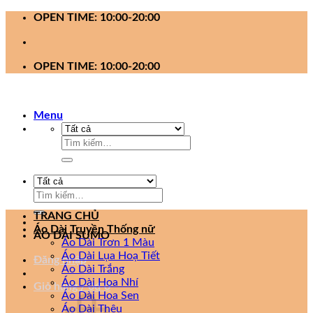
Bỏ
OPEN TIME: 10:00-20:00
qua
nội
dung
OPEN TIME: 10:00-20:00
Menu
Tìm
kiếm:
Tìm
kiếm:
TRANG CHỦ
Áo Dài Truyền Thống nữ
ÁO DÀI SUMO
Áo Dài Trơn 1 Màu
Áo Dài Lụa Hoạ Tiết
Đăng nhập
Áo Dài Trắng
Áo Dài Hoa Nhí
Giỏ hàng /
0
₫
0
Áo Dài Hoa Sen
Áo Dài Thêu