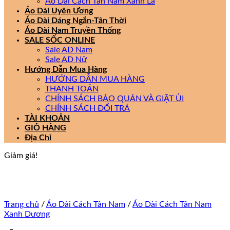
Áo Dài Cách Tân Nam Xanh Lá
Áo Dài Uyên Ương
Áo Dài Dáng Ngắn-Tân Thời
Áo Dài Nam Truyền Thống
SALE SỐC ONLINE
Sale AD Nam
Sale AD Nữ
Hướng Dẫn Mua Hàng
HƯỚNG DẪN MUA HÀNG
THANH TOÁN
CHÍNH SÁCH BẢO QUẢN VÀ GIẶT ỦI
CHÍNH SÁCH ĐỔI TRẢ
TÀI KHOẢN
GIỎ HÀNG
Địa Chỉ
Giảm giá!
Trang chủ
/
Áo Dài Cách Tân Nam
/
Áo Dài Cách Tân Nam
Xanh Dương