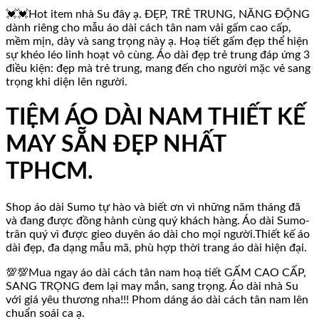
💓💓Hot item nhà Su đây ạ. ĐẸP, TRẺ TRUNG, NĂNG ĐỘNG
dành riêng cho mẫu áo dài cách tân nam vải gấm cao cấp,
mềm mịn, dày và sang trọng này ạ. Hoạ tiết gấm đẹp thể hiện
sự khéo léo linh hoạt vô cùng. Áo dài đẹp trẻ trung đáp ứng 3
điều kiện: đẹp mà trẻ trung, mang đến cho người mặc vẻ sang
trọng khi diện lên người.
TIỆM ÁO DÀI NAM THIẾT KẾ
MAY SẴN ĐẸP NHẤT
TPHCM.
Shop áo dài Sumo tự hào và biết ơn vì những năm tháng đã
và đang được đồng hành cùng quý khách hàng. Áo dài Sumo-
trân quý vì được gieo duyên áo dài cho mọi người.Thiết kế áo
dài đẹp, đa dạng mẫu mã, phù hợp thời trang áo dài hiện đại.
💯💯Mua ngay áo dài cách tân nam hoạ tiết GẤM CAO CẤP,
SANG TRỌNG đem lại may mắn, sang trọng. Áo dài nhà Su
với giá yêu thương nha!!! Phom dáng áo dài cách tân nam lên
chuẩn soái ca ạ.