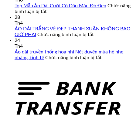
Th6
Cách
Top Mẫu Áo Dài Cưới Cô Dâu Màu Đỏ Đẹp
Chức năng
Tân
ở
bình luận bị tắt
Nam
Top
28
Cao
Mẫu
Th4
Cấp
Áo
ÁO DÀI TRẮNG VẺ ĐẸP THANH XUÂN KHÔNG BAO
–
Dài
ở
GIỜ PHAI
Chức năng bình luận bị tắt
Đa
Cưới
ÁO
24
Dạng
Cô
DÀI
Th4
Mẫu
Dâu
TRẮNG
Áo dài truyền thống hoa nhí Nét duyên mùa hè nhẹ
Mã,
Màu
VẺ
ở
nhàng, tinh tế
Chức năng bình luận bị tắt
Đủ
Đỏ
ĐẸP
Áo
Size
Đẹp
THANH
dài
Từ
XUÂN
truyền
Form
KHÔNG
thống
Chuẩn
BAO
hoa
Đến
GIỜ
nhí
Big
PHAI
Nét
Size
duyên
mùa
hè
nhẹ
nhàng,
tinh