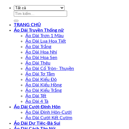
Tìm
kiếm:
TRANG CHỦ
Áo Dài Truyền Thống nữ
Áo Dài Trơn 1 Màu
Áo Dài Lụa Hoạ Tiết
Áo Dài Trắng
Áo Dài Hoa Nhí
Áo Dài Hoa Sen
Áo Dài Thêu
Áo Dài Cổ Tròn- Thuyền
Áo Dài Tơ Tằm
Áo Dài Kiểu Đỏ
Áo Dài Kiểu Hồng
Áo Dài Kiểu Trắng
Áo Dài Tết
Áo Dài 4 Tà
Áo Dài Cưới-Đính Hôn
Áo Dài Đính Hôn-Cưới
Áo Dài Cưới Kết Cườm
Áo Dài Dự Tiệc-Bà Sui
Áo Dài Cách Tân Nữ