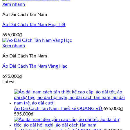
Xem nhanh
Áo Dài Cách Tân Nam
Áo Dài Cách Tân Nam Hoạ Tiết
695,000
₫
Xem nhanh
Áo Dài Cách Tân Nam
Áo Dài Cách Tân Nam Vàng Hạc
695,000
₫
Latest
Áo Dài Cách Tân Nam Thiết kế QUANG VŨ
695,000
₫
Giá
Giá
595,000
₫
gốc
hiện
là:
tại