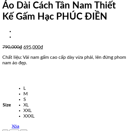
Áo Dài Cách Tân Nam Thiết
Kế Gấm Hạc PHÚC ĐIỀN
Giá
Giá
790,000
₫
695,000
₫
gốc
hiện
Chất liệu: Vải nam gấm cao cấp dày vừa phải, lên đứng phom
là:
tại
nam áo đẹp.
790,000₫.
là:
695,000₫.
L
M
S
Size
XL
XXL
XXXL
Xóa