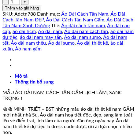
Áo
Dài
Thêm vào giỏ hàng
Cách
SKU:
Adctn788
Danh mục:
Áo Dài Cách Tân Nam
,
Áo Dài
Tân
Cách Tân Nam ĐẸP
,
Áo Dài Cách Tân Nam Gấm
,
Áo Dài Cách
Nam
Tân Nam Xanh Dương
Thẻ:
Áo dài cách tân nam
,
Áo dài cao
Thiết
cấp
,
áo dài hcm
,
Áo dài nam
,
Áo dài nam cách tân
,
áo dài nam
Kế
dự tiệc
,
áo dài nam may sẵn
,
Áo dài nam sumo
,
Áo dài nam
Gấm
tết
,
Áo dài nam thêu
,
Áo dài sumo
,
Áo dài thiết kế
,
áo dài
Hạc
xuân
,
Áo nam gấm
PHÚC
ĐIỀN
số
lượng
Mô tả
Thông tin bổ sung
MẪU ÁO DÀI NAM CÁCH TÂN GẤM LỊCH LÃM, SANG
TRỌNG !
🚀🚀 MINH TRIẾT – BST những mẫu áo dài thiết kế nam GẤM
mới nhất nhà Su. Áo dài nam hoạ tiết độc, đẹp, sang làm toát
lên vẻ điển trai, lịch lãm của người đàn ông ngày nay. Áo dài
nam thiết kế dự tiệc là dress code được ưu ái lựa chọn nhiều
hơn.