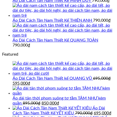
695,000₫.
là:
Áo Dài Cách Tân Nam Thiết Kế MINH DUY
790,000
₫
595,000₫.
Áo Dài Cách Tân Nam Thiết Kế THIÊN ANH
790,000
₫
Áo Dài Cách Tân Nam Thiết Kế QUANG TOÀN
790,000
₫
Featured
Áo Dài Cách Tân Nam Thiết kế QUANG VŨ
695,000
₫
Giá
Giá
595,000
₫
gốc
hiện
là:
tại
695,000₫.
là:
Áo dài tân thời phom suông tơ tằm TÂM NHƯ kèm
595,000₫.
Giá
Giá
quần
895,000
₫
850,000
₫
gốc
hiện
Áo Dài
là:
tại
Giá
Gi
Cách Tân Nam Thiết Kế YẾT KIÊU
790,000
₫
695,000
₫