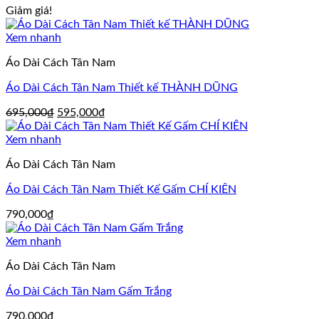
Giảm giá!
Xem nhanh
Áo Dài Cách Tân Nam
Áo Dài Cách Tân Nam Thiết kế THÀNH DŨNG
Giá
Giá
695,000
₫
595,000
₫
gốc
hiện
là:
tại
Xem nhanh
695,000₫.
là:
Áo Dài Cách Tân Nam
595,000₫.
Áo Dài Cách Tân Nam Thiết Kế Gấm CHÍ KIÊN
790,000
₫
Xem nhanh
Áo Dài Cách Tân Nam
Áo Dài Cách Tân Nam Gấm Trắng
790,000
₫