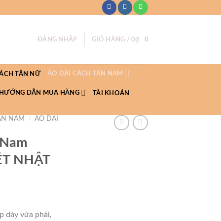
ĐĂNG NHẬP
GIỎ HÀNG /
0
₫
0
ÁO DÀI CÁCH TÂN NAM
CÁCH TÂN NỮ
HƯỚNG DẪN MUA HÀNG
TÀI KHOẢN
TÂN NAM
/
ÁO DÀI
n Nam
IỆT NHẬT
p dày vừa phải,