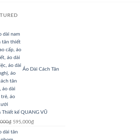
ATURED
Áo Dài Cách Tân
 Thiết kế QUANG VŨ
Giá
Giá
,000
₫
595,000
₫
gốc
hiện
là:
tại