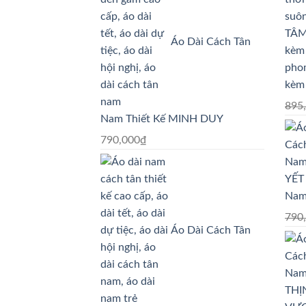
695,000₫.
là:
595,000₫.
Áo Dài Cách Tân
pho
kèm
895
Nam Thiết Kế MINH DUY
790,000
₫
Nam
790
Áo Dài Cách Tân