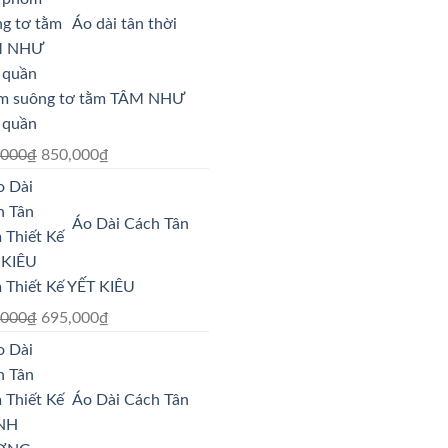
695,000₫.
là:
Áo dài tân thời
595,000₫.
m suông tơ tằm TÂM NHƯ
 quần
Giá
Giá
,000
₫
850,000
₫
gốc
hiện
là:
tại
Áo Dài Cách Tân
895,000₫.
là:
850,000₫.
 Thiết Kế YẾT KIÊU
Giá
Giá
,000
₫
695,000
₫
gốc
hiện
là:
tại
790,000₫.
là:
Áo Dài Cách Tân
695,000₫.