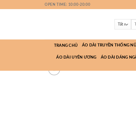
Bỏ
OPEN TIME: 10:00-20:00
qua
nội
Tì
dung
kiế
ÁO DÀI TRUYỀN THỐNG N
TRANG CHỦ
ÁO DÀI UYÊN ƯƠNG
ÁO DÀI DÁNG NG