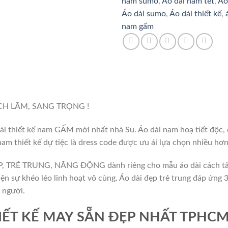
nam sumo
,
Áo dài nam tết
,
Áo
Áo dài sumo
,
Áo dài thiết kế
,
nam gấm
H LÃM, SANG TRỌNG !
thiết kế nam GẤM mới nhất nhà Su. Áo dài nam hoạ tiết độc, đẹp,
am thiết kế dự tiệc là dress code được ưu ái lựa chọn nhiều hơn
ẸP, TRẺ TRUNG, NĂNG ĐỘNG dành riêng cho mẫu áo dài cách tâ
iện sự khéo léo linh hoạt vô cùng. Áo dài đẹp trẻ trung đáp ứng 
 người.
IẾT KẾ MAY SẴN ĐẸP NHẤT TPHCM