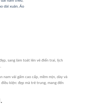
 dài nam thêu
,
áo dài xuân
,
Áo
 sang làm toát lên vẻ điển trai, lịch
.
n nam vải gấm cao cấp, mềm mịn, dày và
3 điều kiện: đẹp mà trẻ trung, mang đến
.