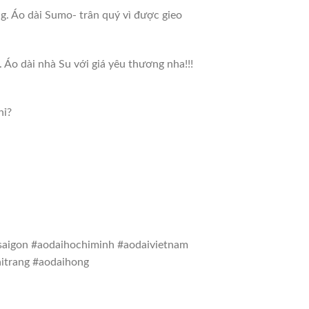
. Áo dài Sumo- trân quý vì được gieo
o dài nhà Su với giá yêu thương nha!!!
hỉ?
saigon #aodaihochiminh #aodaivietnam
itrang #aodaihong