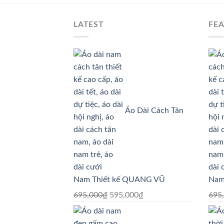
LATEST
FE
Áo Dài Cách Tân
Nam Thiết kế QUANG VŨ
Nam
Giá
Giá
695,000
₫
595,000
₫
695
gốc
hiện
là:
tại