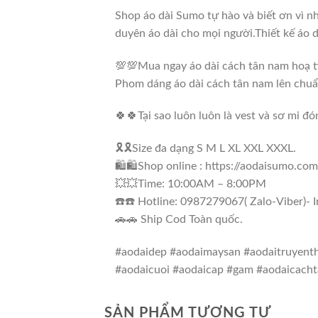
Shop áo dài Sumo tự hào và biết ơn vì 
duyên áo dài cho mọi người.Thiết kế áo d
💯💯Mua ngay áo dài cách tân nam hoạ 
Phom dáng áo dài cách tân nam lên chuẩn
🍀🍀Tại sao luôn luôn là vest và sơ mi đ
🎗🎗Size đa dạng S M L XL XXL XXXL.
🛍🛍Shop online : https://aodaisumo.c
💥💥Time: 10:00AM – 8:00PM
☎️☎️ Hotline: 0987279067( Zalo-Viber)- 
🚗🚗 Ship Cod Toàn quốc.
#aodaidep #aodaimaysan #aodaitruyenth
#aodaicuoi #aodaicap #gam #aodaicacht
SẢN PHẨM TƯƠNG TỰ