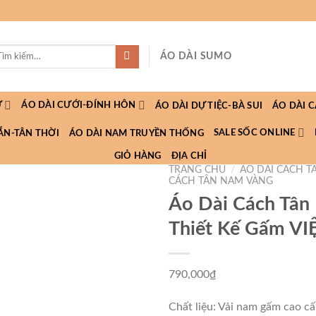
m
ÁO DÀI SUMO
m:
Ữ
ÁO DÀI CƯỚI-ĐÍNH HÔN
ÁO DÀI DỰ TIỆC-BÀ SUI
ÁO DÀI 
SALE SỐC ONLINE
ẮN-TÂN THỜI
ÁO DÀI NAM TRUYỀN THỐNG
GIỎ HÀNG
ĐỊA CHỈ
TRANG CHỦ
/
ÁO DÀI CÁCH 
CÁCH TÂN NAM VÀNG
Áo Dài Cách Tâ
Thiết Kế Gấm V
790,000
₫
Chất liệu: Vải nam gấm cao cấ