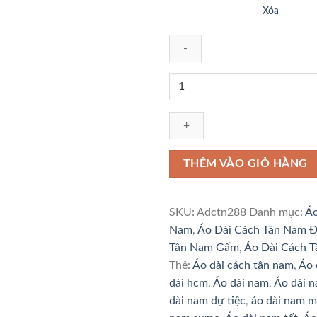
Xóa
Áo
Dài
Cách
Tân
Nam
Thiết
THÊM VÀO GIỎ HÀNG
Kế
Gấm
VIỆT
SKU:
Adctn288
Danh mục:
Áo
NHẬT
Nam
,
Áo Dài Cách Tân Nam 
số
Tân Nam Gấm
,
Áo Dài Cách 
lượng
Thẻ:
Áo dài cách tân nam
,
Áo 
dài hcm
,
Áo dài nam
,
Áo dài n
dài nam dự tiệc
,
áo dài nam m