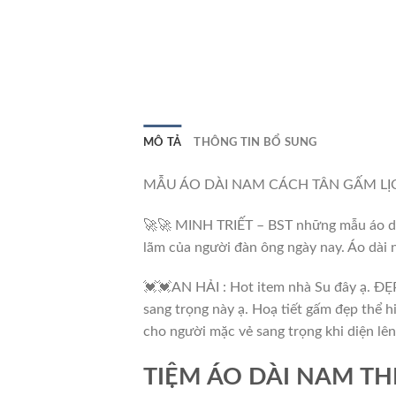
MÔ TẢ
THÔNG TIN BỔ SUNG
MẪU ÁO DÀI NAM CÁCH TÂN GẤM LỊC
🚀🚀 MINH TRIẾT – BST những mẫu áo dài 
lãm của người đàn ông ngày nay. Áo dài n
💓💓AN HẢI : Hot item nhà Su đây ạ. Đ
sang trọng này ạ. Hoạ tiết gấm đẹp thể h
cho người mặc vẻ sang trọng khi diện lên
TIỆM ÁO DÀI NAM TH