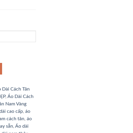
 Dài Cách Tân
ĐẸP
,
Áo Dài Cách
Tân Nam Vàng
dài cao cấp
,
áo
am cách tân
,
áo
ay sẵn
,
Áo dài