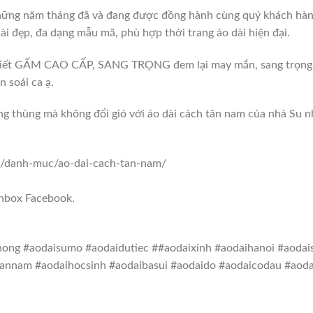
những năm tháng đã và đang được đồng hành cùng quý khách hàng
ài đẹp, đa dạng mẫu mã, phù hợp thời trang áo dài hiện đại.
tiết GẤM CAO CẤP, SANG TRỌNG đem lại may mắn, sang trọng. Á
 soái ca ạ.
óng thùng mà không đổi gió với áo dài cách tân nam của nhà Su n
om/danh-muc/ao-dai-cach-tan-nam/
Inbox Facebook.
ong #aodaisumo #aodaidutiec ##aodaixinh #aodaihanoi #aodai
annam #aodaihocsinh #aodaibasui #aodaido #aodaicodau #aoda