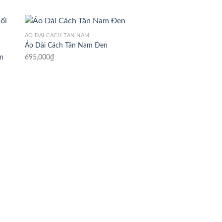
ÁO DÀI CÁCH TÂN NAM
Áo Dài Cách Tân Nam Đen
695,000
₫
ấm
ÁO DÀI CÁCH TÂN NAM
Áo Dài Cách Tân Na
790,000
₫