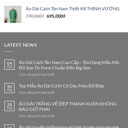
là:
tại
Áo Dài Cách Tân Nam Thiết Kế THỊNH VƯỢNG
790,000₫.
là:
Giá
Giá
790,000
₫
695,000
₫
695,000₫.
gốc
hiện
là:
tại
790,000₫.
là:
695,000₫.
LATEST NEWS
Áo Dài Cách Tân Nam Cao Cấp – Đa Dạng Mẫu Mã,
04
Th7
Đủ Size Từ Form Chuẩn Đến Big Size
ở
Chức năng bình luận bị tắt
Áo
Dài
Top Mẫu Áo Dài Cưới Cô Dâu Màu Đỏ Đẹp
30
Cách
Th6
ở
Chức năng bình luận bị tắt
Tân
Top
Nam
Mẫu
ÁO DÀI TRẮNG VẺ ĐẸP THANH XUÂN KHÔNG
Cao
28
Áo
Th4
BAO GIỜ PHAI
Cấp
Dài
–
ở
Chức năng bình luận bị tắt
Cưới
Đa
ÁO
Cô
Dạng
DÀI
Áo dài truyền thống hoa nhí Nét duyên mùa hè nhẹ
Dâu
24
Mẫu