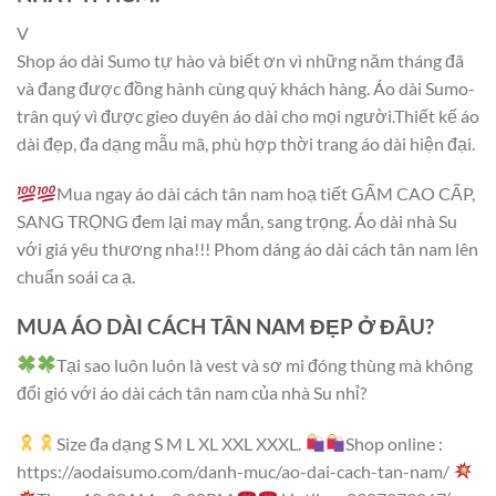
V
Shop áo dài Sumo tự hào và biết ơn vì những năm tháng đã
và đang được đồng hành cùng quý khách hàng. Áo dài Sumo-
trân quý vì được gieo duyên áo dài cho mọi người.Thiết kế áo
dài đẹp, đa dạng mẫu mã, phù hợp thời trang áo dài hiện đại.
Mua ngay áo dài cách tân nam hoạ tiết GẤM CAO CẤP,
SANG TRỌNG đem lại may mắn, sang trọng. Áo dài nhà Su
với giá yêu thương nha!!! Phom dáng áo dài cách tân nam lên
chuẩn soái ca ạ.
MUA ÁO DÀI CÁCH TÂN NAM ĐẸP Ở ĐÂU?
Tại sao luôn luôn là vest và sơ mi đóng thùng mà không
đổi gió với áo dài cách tân nam của nhà Su nhỉ?
Size đa dạng S M L XL XXL XXXL.
Shop online :
https://aodaisumo.com/danh-muc/ao-dai-cach-tan-nam/