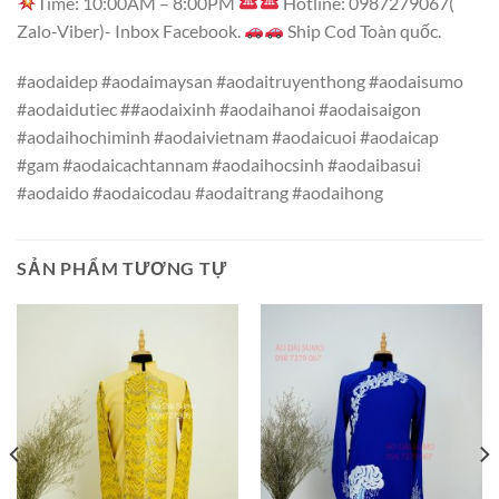
Time: 10:00AM – 8:00PM
Hotline: 0987279067(
Zalo-Viber)- Inbox Facebook.
Ship Cod Toàn quốc.
#aodaidep #aodaimaysan #aodaitruyenthong #aodaisumo
#aodaidutiec ##aodaixinh #aodaihanoi #aodaisaigon
#aodaihochiminh #aodaivietnam #aodaicuoi #aodaicap
#gam #aodaicachtannam #aodaihocsinh #aodaibasui
#aodaido #aodaicodau #aodaitrang #aodaihong
SẢN PHẨM TƯƠNG TỰ