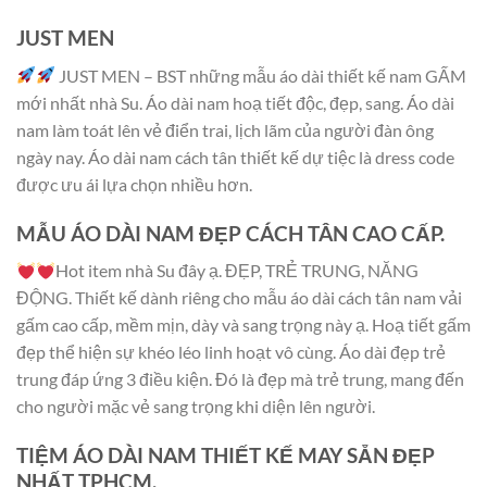
JUST MEN
JUST MEN – BST những mẫu áo dài thiết kế nam GẤM
mới nhất nhà Su. Áo dài nam hoạ tiết độc, đẹp, sang. Áo dài
nam làm toát lên vẻ điển trai, lịch lãm của người đàn ông
ngày nay. Áo dài nam cách tân thiết kế dự tiệc là dress code
được ưu ái lựa chọn nhiều hơn.
MẪU ÁO DÀI NAM ĐẸP CÁCH TÂN CAO CẤP.
Hot item nhà Su đây ạ. ĐẸP, TRẺ TRUNG, NĂNG
ĐỘNG. Thiết kế dành riêng cho mẫu áo dài cách tân nam vải
gấm cao cấp, mềm mịn, dày và sang trọng này ạ. Hoạ tiết gấm
đẹp thể hiện sự khéo léo linh hoạt vô cùng. Áo dài đẹp trẻ
trung đáp ứng 3 điều kiện. Đó là đẹp mà trẻ trung, mang đến
cho người mặc vẻ sang trọng khi diện lên người.
TIỆM ÁO DÀI NAM THIẾT KẾ MAY SẴN ĐẸP
NHẤT TPHCM.