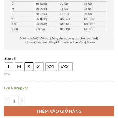
: S
Size
L
M
S
XL
XXL
XXXL
XÓA
Còn 4 trong kho
Áo Dài Cách Tân Nam Thiết Kế HOÀNG MINH số lượng
THÊM VÀO GIỎ HÀNG