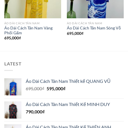
ÁO DÀI CÁCH TÂN NAM
ÁO DÀI CÁCH TÂN NAM
Áo Dài Cách Tân Nam Vàng
Áo Dài Cách Tân Nam Sóng Vỗ
Phối Gấm
695,000
₫
695,000
₫
LATEST
Áo Dài Cách Tân Nam Thiết kế QUANG VŨ
Giá
Giá
695,000
₫
595,000
₫
gốc
hiện
là:
tại
Áo Dài Cách Tân Nam Thiết Kế MINH DUY
695,000₫.
là:
790,000
₫
595,000₫.
Áo Dài Cách Tân Nam Thiết Kế THIÊN ANH