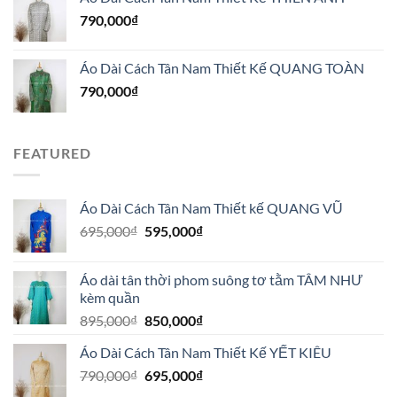
790,000
₫
Áo Dài Cách Tân Nam Thiết Kế QUANG TOÀN
790,000
₫
FEATURED
Áo Dài Cách Tân Nam Thiết kế QUANG VŨ
Giá
Giá
695,000
₫
595,000
₫
gốc
hiện
là:
tại
Áo dài tân thời phom suông tơ tằm TÂM NHƯ
695,000₫.
là:
kèm quần
595,000₫.
Giá
Giá
895,000
₫
850,000
₫
gốc
hiện
Áo Dài Cách Tân Nam Thiết Kế YẾT KIÊU
là:
tại
Giá
Giá
790,000
₫
895,000₫.
695,000
₫
là:
gốc
hiện
850,000₫.