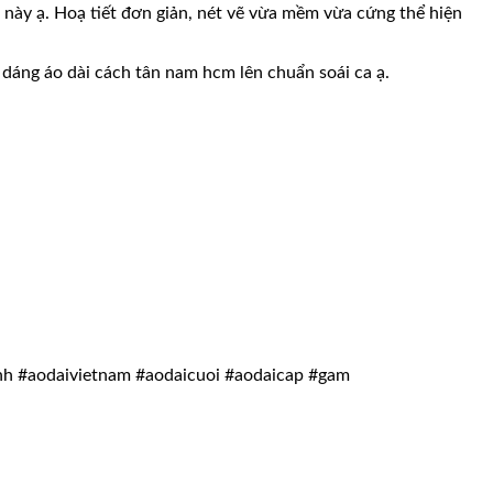
ày ạ. Hoạ tiết đơn giản, nét vẽ vừa mềm vừa cứng thể hiện
dáng áo dài cách tân nam hcm lên chuẩn soái ca ạ.
nh #aodaivietnam #aodaicuoi #aodaicap #gam