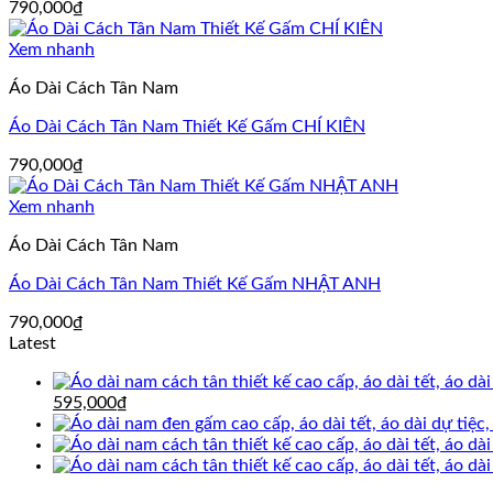
790,000
₫
Xem nhanh
Áo Dài Cách Tân Nam
Áo Dài Cách Tân Nam Thiết Kế Gấm CHÍ KIÊN
790,000
₫
Xem nhanh
Áo Dài Cách Tân Nam
Áo Dài Cách Tân Nam Thiết Kế Gấm NHẬT ANH
790,000
₫
Latest
Giá
Giá
595,000
₫
gốc
hiện
là:
tại
695,000₫.
là:
595,000₫.