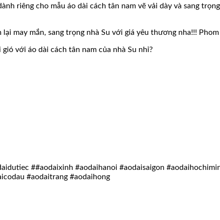
riêng cho mẫu áo dài cách tân nam vẽ vải dày và sang trọng n
lại may mắn, sang trọng nhà Su với giá yêu thương nha!!! Phom 
 gió với áo dài cách tân nam của nhà Su nhỉ?
idutiec ##aodaixinh #aodaihanoi #aodaisaigon #aodaihochimi
aicodau #aodaitrang #aodaihong