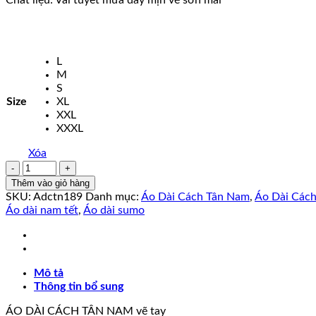
L
M
S
Size
XL
XXL
XXXL
Xóa
Áo
Dài
Thêm vào giỏ hàng
Cách
SKU:
Adctn189
Danh mục:
Áo Dài Cách Tân Nam
,
Áo Dài Các
Tân
Áo dài nam tết
,
Áo dài sumo
Nam
Vẽ
Tay
Xanh
Mô tả
Đen
Thông tin bổ sung
số
lượng
ÁO DÀI CÁCH TÂN NAM vẽ tay