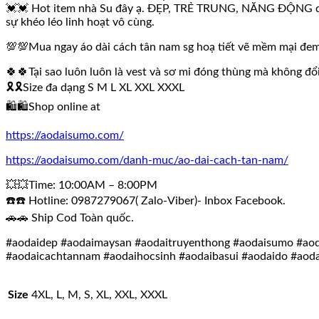
💓💓 Hot item nhà Su đây ạ. ĐẸP, TRẺ TRUNG, NĂNG ĐỘNG dành 
sự khéo léo linh hoạt vô cùng.
💯💯Mua ngay áo dài cách tân nam sg hoạ tiết vẽ mềm mại đem 
🍀🍀Tại sao luôn luôn là vest và sơ mi đóng thùng mà không đổi
🎗🎗Size đa dạng S M L XL XXL XXXL
🛍🛍Shop online at
https://aodaisumo.com/
https://aodaisumo.com/danh-muc/ao-dai-cach-tan-nam/
💥💥Time: 10:00AM – 8:00PM
☎️☎️ Hotline: 0987279067( Zalo-Viber)- Inbox Facebook.
🚗🚗 Ship Cod Toàn quốc.
#aodaidep #aodaimaysan #aodaitruyenthong #aodaisumo #aoda
#aodaicachtannam #aodaihocsinh #aodaibasui #aodaido #aod
Size
4XL, L, M, S, XL, XXL, XXXL