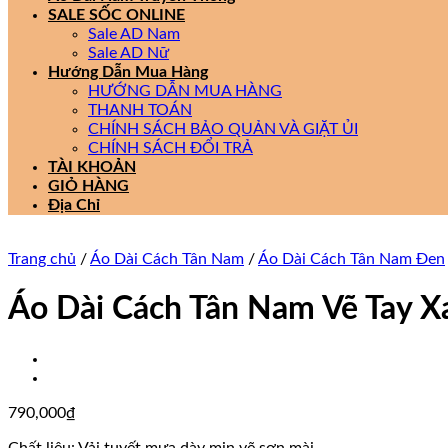
SALE SỐC ONLINE
Sale AD Nam
Sale AD Nữ
Hướng Dẫn Mua Hàng
HƯỚNG DẪN MUA HÀNG
THANH TOÁN
CHÍNH SÁCH BẢO QUẢN VÀ GIẶT ỦI
CHÍNH SÁCH ĐỔI TRẢ
TÀI KHOẢN
GIỎ HÀNG
Địa Chỉ
Trang chủ
/
Áo Dài Cách Tân Nam
/
Áo Dài Cách Tân Nam Đen
Áo Dài Cách Tân Nam Vẽ Tay 
790,000
₫
Chất liệu: Vải tuyết mưa dày mịn vẽ sơn mài