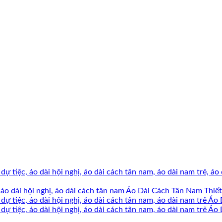
Áo Dài Cách Tân Nam Thi
Áo 
Áo 