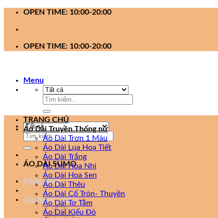
Bỏ
OPEN TIME: 10:00-20:00
qua
nội
dung
OPEN TIME: 10:00-20:00
Menu
Tìm
kiếm:
TRANG CHỦ
Áo Dài Truyền Thống nữ
Tìm
Áo Dài Trơn 1 Màu
kiếm:
Áo Dài Lụa Hoạ Tiết
Áo Dài Trắng
ÁO DÀI SUMO
Áo Dài Hoa Nhí
Áo Dài Hoa Sen
Đăng nhập
Áo Dài Thêu
Áo Dài Cổ Tròn- Thuyền
Giỏ hàng /
0
₫
0
Áo Dài Tơ Tằm
Áo Dài Kiểu Đỏ