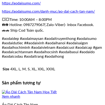
https://aodaisumo.com/
https://aodaisumo.com/danh-muc/ao-dai-cach-tan-nam/
💥💥Time: 10:00AM – 8:00PM
☎️☎️ Hotline: 0987279067( Zalo-Viber)- Inbox Facebook.
🚗🚗 Ship Cod Toàn quốc.
#aodaidep #aodaimaysan #aodaitruyenthong #aodaisumo
#aodaidutiec ##aodaixinh #aodaihanoi #aodaisaigon
#aodaihochiminh #aodaivietnam #aodaicuoi #aodaicap #gam
#aodaicachtannam #aodaihocsinh #aodaibasui #aodaido
#aodaicodau #aodaitrang #aodaihong
Size
4XL, L, M, S, XL, XXL, XXXL
Sản phẩm tương tự
Xem nhanh
Áo Dài Cách Tân Nam