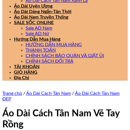
Áo Dài Cách Tân Nam Xanh Lá
Áo Dài Uyên Ương
Áo Dài Dáng Ngắn-Tân Thời
Áo Dài Nam Truyền Thống
SALE SỐC ONLINE
Sale AD Nam
Sale AD Nữ
Hướng Dẫn Mua Hàng
HƯỚNG DẪN MUA HÀNG
THANH TOÁN
CHÍNH SÁCH BẢO QUẢN VÀ GIẶT ỦI
CHÍNH SÁCH ĐỔI TRẢ
TÀI KHOẢN
GIỎ HÀNG
Địa Chỉ
Trang chủ
/
Áo Dài Cách Tân Nam
/
Áo Dài Cách Tân Nam
ĐẸP
Áo Dài Cách Tân Nam Vẽ Tay
Rồng