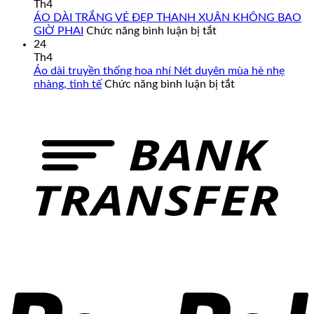
Cao
Mẫu
Th4
Cấp
Áo
ÁO DÀI TRẮNG VẺ ĐẸP THANH XUÂN KHÔNG BAO
–
Dài
ở
GIỜ PHAI
Chức năng bình luận bị tắt
Đa
Cưới
ÁO
24
Dạng
Cô
DÀI
Th4
Mẫu
Dâu
TRẮNG
Áo dài truyền thống hoa nhí Nét duyên mùa hè nhẹ
Mã,
Màu
VẺ
ở
nhàng, tinh tế
Chức năng bình luận bị tắt
Đủ
Đỏ
ĐẸP
Áo
Size
Đẹp
THANH
dài
Từ
XUÂN
truyền
Form
KHÔNG
thống
Chuẩn
BAO
hoa
Đến
GIỜ
nhí
Big
PHAI
Nét
Size
duyên
mùa
hè
nhẹ
nhàng,
tinh
tế