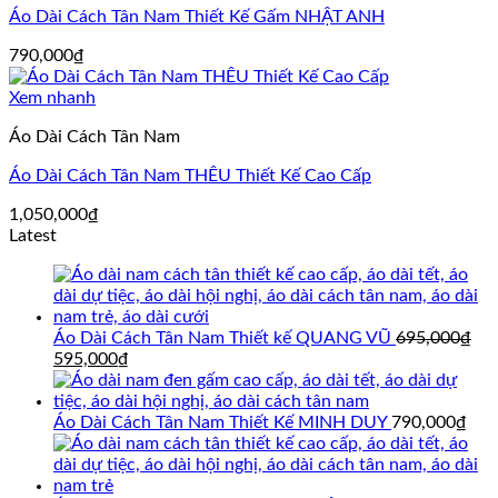
Áo Dài Cách Tân Nam Thiết Kế Gấm NHẬT ANH
790,000
₫
Xem nhanh
Áo Dài Cách Tân Nam
Áo Dài Cách Tân Nam THÊU Thiết Kế Cao Cấp
1,050,000
₫
Latest
Áo Dài Cách Tân Nam Thiết kế QUANG VŨ
695,000
₫
Giá
Giá
595,000
₫
gốc
hiện
là:
tại
695,000₫.
là:
Áo Dài Cách Tân Nam Thiết Kế MINH DUY
790,000
₫
595,000₫.