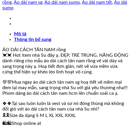
Vẽ
rồng
,
Áo dài nam sg
,
Áo dài nam sumo
,
Áo dài nam tết
,
Áo dài
Tay
sumo
Rồng
số
lượng
Mô tả
Thông tin bổ sung
ÁO DÀI CÁCH TÂN NAM rồng
💓💓 Hot item nhà Su đây ạ. ĐẸP, TRẺ TRUNG, NĂNG ĐỘNG
dành riêng cho mẫu áo dài cách tân nam rồng vẽ vải dày và
sang trọng này ạ. Hoạ tiết đơn giản, nét vẽ vừa mềm vừa
cứng thể hiện sự khéo léo linh hoạt vô cùng.
💯💯Mua ngay áo dài cách tân nam sg hoạ tiết vẽ mềm mại
đem lại may mắn, sang trọng nhà Su với giá yêu thương nha!!!
Phom dáng áo dài cách tân nam hcm lên chuẩn soái ca ạ.
🍀🍀Tại sao luôn luôn là vest và sơ mi đóng thùng mà không
đổi gió với áo dài cách tân nam của nhà Su nhỉ?
🎗🎗Size đa dạng S M L XL XXL XXXL
🛍🛍Shop online at