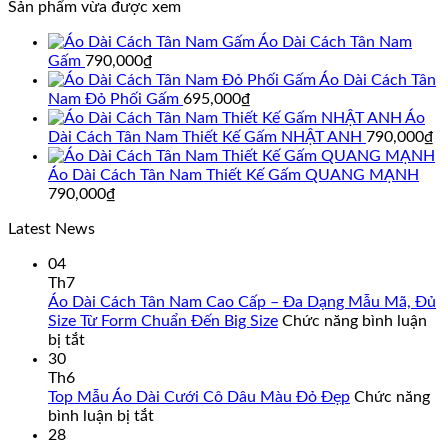
Sản phẩm vừa được xem
là:
tại
790,000₫.
là:
Áo Dài Cách Tân Nam
695,000₫.
Gấm
790,000
₫
Áo Dài Cách Tân
Nam Đỏ Phối Gấm
695,000
₫
Áo
Dài Cách Tân Nam Thiết Kế Gấm NHẬT ANH
790,000
₫
Áo Dài Cách Tân Nam Thiết Kế Gấm QUANG MẠNH
790,000
₫
Latest News
04
Th7
Áo Dài Cách Tân Nam Cao Cấp – Đa Dạng Mẫu Mã, Đủ
Size Từ Form Chuẩn Đến Big Size
Chức năng bình luận
ở
bị tắt
Áo
30
Dài
Th6
Cách
Top Mẫu Áo Dài Cưới Cô Dâu Màu Đỏ Đẹp
Chức năng
Tân
ở
bình luận bị tắt
Nam
Top
28