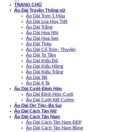
TRANG CHỦ
Áo Dài Truyền Thống nữ
Áo Dài Trơn 1 Màu
Áo Dài Lụa Hoạ Tiết
Áo Dài Trắng
Áo Dài Hoa Nhí
Áo Dài Hoa Sen
Áo Dài Thêu
Áo Dài Cổ Tròn- Thuyền
Áo Dài Tơ Tằm
Áo Dài Kiểu Đỏ
Áo Dài Kiểu Hồng
Áo Dài Kiểu Trắng
Áo Dài Tết
Áo Dài 4 Tà
Áo Dài Cưới-Đính Hôn
Áo Dài Đính Hôn-Cưới
Áo Dài Cưới Kết Cườm
Áo Dài Dự Tiệc-Bà Sui
Áo Dài Cách Tân Nữ
Áo Dài Cách Tân Nam
Áo Dài Cách Tân Nam ĐẸP
Áo Dài Cách Tân Nam Rồng