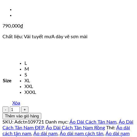
790,000
₫
Chất liệu: Vải tuyết mưA dày vẽ sơn mài
L
M
S
Size
XL
XXL
XXXL
Xóa
Áo
Dài
Thêm vào giỏ hàng
Cách
SKU:
Adctn109721
Danh mục:
Áo Dài Cách Tân Nam
,
Áo Dài
Tân
Cách Tân Nam ĐẸP
,
Áo Dài Cách Tân Nam Rồng
Thẻ:
Áo dài
Nam
cách tân nam
,
Áo dài nam
,
Áo dài nam cách tân
,
Áo dài nam