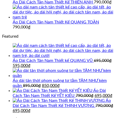
Áo Dài Cách Tân Nam Thiết Kế THIÊN ANH
790,000
₫
Áo Dài Cách Tân Nam Thiết Kế QUANG TOÀN
790,000
₫
Featured
Áo Dài Cách Tân Nam Thiết kế QUANG VŨ
695,000
₫
Giá
Giá
595,000
₫
gốc
hiện
là:
tại
695,000₫.
là:
Áo dài tân thời phom suông tơ tằm TÂM NHƯ kèm
595,000₫.
Giá
Giá
quần
895,000
₫
850,000
₫
gốc
hiện
Áo Dài
là:
tại
Giá
Gi
Cách Tân Nam Thiết Kế YẾT KIÊU
790,000
₫
695,000
₫
895,000₫.
là:
gốc
hi
Áo
850,000₫.
là:
tại
Dài Cách Tân Nam Thiết Kế THỊNH VƯỢNG
790,000
₫
Giá
Giá
790,000₫.
là:
695,000
₫
gốc
hiện
69