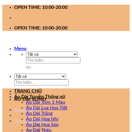
Bỏ
OPEN TIME: 10:00-20:00
qua
nội
dung
OPEN TIME: 10:00-20:00
Menu
Tìm
kiếm:
Tìm
kiếm:
TRANG CHỦ
Áo Dài Truyền Thống nữ
ÁO DÀI SUMO
Áo Dài Trơn 1 Màu
Áo Dài Lụa Hoạ Tiết
Đăng nhập
Áo Dài Trắng
Áo Dài Hoa Nhí
Giỏ hàng /
0
₫
0
Áo Dài Hoa Sen
Áo Dài Thêu