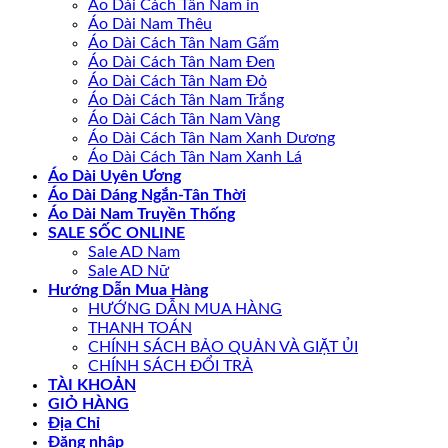
Áo Dài Cách Tân Nam in
Áo Dài Nam Thêu
Áo Dài Cách Tân Nam Gấm
Áo Dài Cách Tân Nam Đen
Áo Dài Cách Tân Nam Đỏ
Áo Dài Cách Tân Nam Trắng
Áo Dài Cách Tân Nam Vàng
Áo Dài Cách Tân Nam Xanh Dương
Áo Dài Cách Tân Nam Xanh Lá
Áo Dài Uyên Ương
Áo Dài Dáng Ngắn-Tân Thời
Áo Dài Nam Truyền Thống
SALE SỐC ONLINE
Sale AD Nam
Sale AD Nữ
Hướng Dẫn Mua Hàng
HƯỚNG DẪN MUA HÀNG
THANH TOÁN
CHÍNH SÁCH BẢO QUẢN VÀ GIẶT ỦI
CHÍNH SÁCH ĐỔI TRẢ
TÀI KHOẢN
GIỎ HÀNG
Địa Chỉ
Đăng nhập