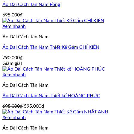
Áo Dài Cách Tân Nam Rồng
695,000
₫
Xem nhanh
Áo Dài Cách Tân Nam
Áo Dài Cách Tân Nam Thiết Kế Gấm CHÍ KIÊN
790,000
₫
Giảm giá!
Xem nhanh
Áo Dài Cách Tân Nam
Áo Dài Cách Tân Nam Thiết kế HOÀNG PHÚC
Giá
Giá
695,000
₫
595,000
₫
gốc
hiện
là:
tại
Xem nhanh
695,000₫.
là:
Áo Dài Cách Tân Nam
595,000₫.