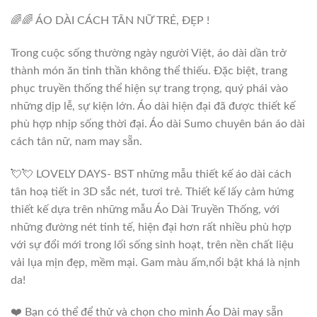
🌈🌈 ÁO DÀI CÁCH TÂN NỮ TRẺ, ĐẸP !
Trong cuộc sống thường ngày người Việt, áo dài dần trở
thành món ăn tinh thần không thể thiếu. Đặc biệt, trang
phục truyền thống thể hiện sự trang trọng, quý phái vào
những dịp lễ, sự kiện lớn. Áo dài hiện đại đã được thiết kế
phù hợp nhịp sống thời đại. Áo dài Sumo chuyên bán áo dài
cách tân nữ, nam may sẵn.
💘💘 LOVELY DAYS- BST những mẫu thiết kế áo dài cách
tân hoạ tiết in 3D sắc nét, tươi trẻ. Thiết kế lấy cảm hứng
thiết kế dựa trên những mẫu Áo Dài Truyền Thống, với
những đường nét tinh tế, hiện đại hơn rất nhiều phù hợp
với sự đổi mới trong lối sống sinh hoạt, trên nền chất liệu
vải lụa mịn đẹp, mềm mại. Gam màu ấm,nổi bật khá là nịnh
da!
❤️ Bạn có thể để thử và chọn cho mình Áo Dài may sẵn