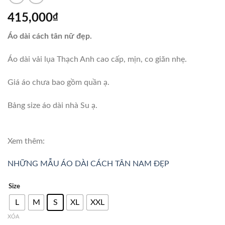
415,000
₫
Áo dài cách tân nữ đẹp.
Áo dài vải lụa Thạch Anh cao cấp, mịn, co giãn nhẹ.
Giá áo chưa bao gồm quần ạ.
Bảng size áo dài nhà Su ạ.
Xem thêm:
NHỮNG MẪU ÁO DÀI CÁCH TÂN NAM ĐẸP
Size
L
M
S
XL
XXL
XÓA