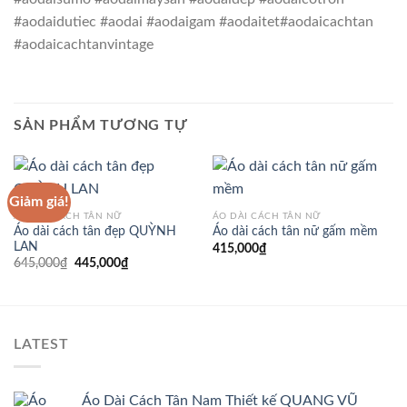
#aodaidutiec #aodai #aodaigam #aodaitet#aodaicachtan
#aodaicachtanvintage
SẢN PHẨM TƯƠNG TỰ
Giảm giá!
ÁO DÀI CÁCH TÂN NỮ
ÁO DÀI CÁCH TÂN NỮ
Áo dài cách tân đẹp QUỲNH
Áo dài cách tân nữ gấm mềm
LAN
415,000
₫
Giá
Giá
645,000
₫
445,000
₫
gốc
hiện
là:
tại
645,000₫.
là:
445,000₫.
LATEST
Áo Dài Cách Tân Nam Thiết kế QUANG VŨ