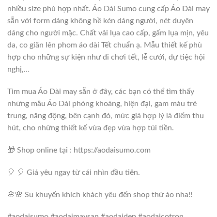
nhiều size phù hợp nhất. Áo Dài Sumo cung cấp Áo Dài may
sẵn với form dáng không hề kén dáng người, nét duyên
dáng cho người mặc. Chất vải lụa cao cấp, gấm lụa mịn, yêu
da, co giãn lên phom áo dài Tết chuẩn ạ. Mẫu thiết kế phù
hợp cho những sự kiện như đi chơi tết, lễ cưới, dự tiệc hội
nghị,…
Tìm mua Áo Dài may sẵn ở đây, các bạn có thể tìm thấy
những mẫu Áo Dài phóng khoáng, hiện đại, gam màu trẻ
trung, năng động, bên cạnh đó, mức giá hợp lý là điểm thu
hút, cho những thiết kế vừa đẹp vừa hợp túi tiền.
🎁 Shop online tại : https://aodaisumo.com
🎈 🎈 Giá yêu ngay từ cái nhìn đầu tiên.
🌸🌸 Su khuyến khích khách yêu đến shop thử áo nha!!
#aodaisumo #aodaimaysan #aodaidep #aodaicotron