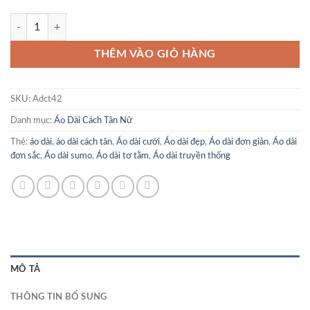
Áo dài cách tân nữ số lượng
THÊM VÀO GIỎ HÀNG
SKU:
Adct42
Danh mục:
Áo Dài Cách Tân Nữ
Thẻ:
áo dài
,
áo dài cách tân
,
Áo dài cưới
,
Áo dài đẹp
,
Áo dài đơn giản
,
Áo dài
đơn sắc
,
Áo dài sumo
,
Áo dài tơ tằm
,
Áo dài truyền thống
MÔ TẢ
THÔNG TIN BỔ SUNG