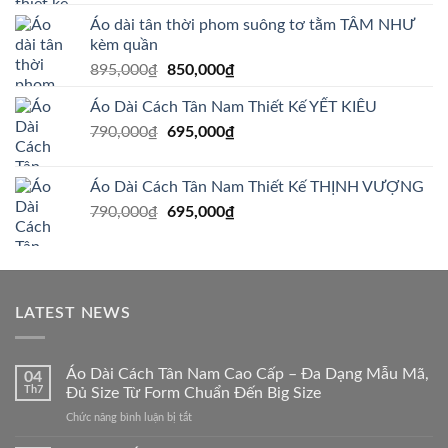
là:
tại
Áo dài tân thời phom suông tơ tằm TÂM NHƯ
695,000₫.
là:
kèm quần
595,000₫.
Giá
Giá
895,000
₫
850,000
₫
gốc
hiện
Áo Dài Cách Tân Nam Thiết Kế YẾT KIÊU
là:
tại
Giá
Giá
790,000
₫
895,000₫.
695,000
₫
là:
gốc
hiện
850,000₫.
là:
tại
Áo Dài Cách Tân Nam Thiết Kế THỊNH VƯỢNG
790,000₫.
là:
Giá
Giá
790,000
₫
695,000
₫
695,000₫.
gốc
hiện
là:
tại
790,000₫.
là:
695,000₫.
LATEST NEWS
Áo Dài Cách Tân Nam Cao Cấp – Đa Dạng Mẫu Mã,
04
Th7
Đủ Size Từ Form Chuẩn Đến Big Size
ở
Chức năng bình luận bị tắt
Áo