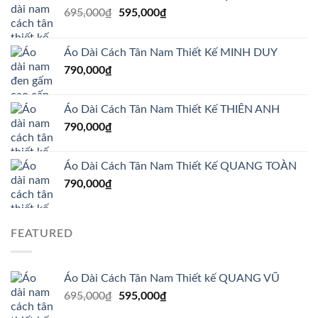
Giá
Giá
695,000
₫
595,000
₫
gốc
hiện
là:
tại
Áo Dài Cách Tân Nam Thiết Kế MINH DUY
695,000₫.
là:
790,000
₫
595,000₫.
Áo Dài Cách Tân Nam Thiết Kế THIÊN ANH
790,000
₫
Áo Dài Cách Tân Nam Thiết Kế QUANG TOÀN
790,000
₫
FEATURED
Áo Dài Cách Tân Nam Thiết kế QUANG VŨ
Giá
Giá
695,000
₫
595,000
₫
gốc
hiện