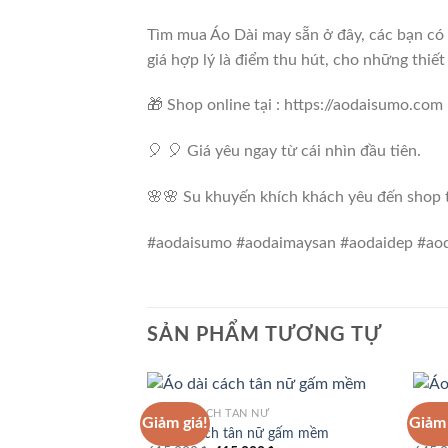
Tìm mua Áo Dài may sẵn ở đây, các bạn có
giá hợp lý là điểm thu hút, cho những thiết
🎁 Shop online tại : https://aodaisumo.com
🎈 🎈 Giá yêu ngay từ cái nhìn đầu tiên.
🌸🌸 Su khuyến khích khách yêu đến shop 
#aodaisumo #aodaimaysan #aodaidep #aoda
SẢN PHẨM TƯƠNG TỰ
ÁO DÀI CÁCH TÂN NỮ
ÁO DÀ
Giảm giá!
Giảm 
Áo dài cách tân nữ gấm mềm
Áo dà