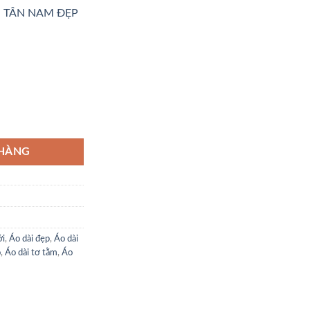
 TÂN NAM ĐẸP
ượng
 HÀNG
ới
,
Áo dài đẹp
,
Áo dài
o
,
Áo dài tơ tằm
,
Áo