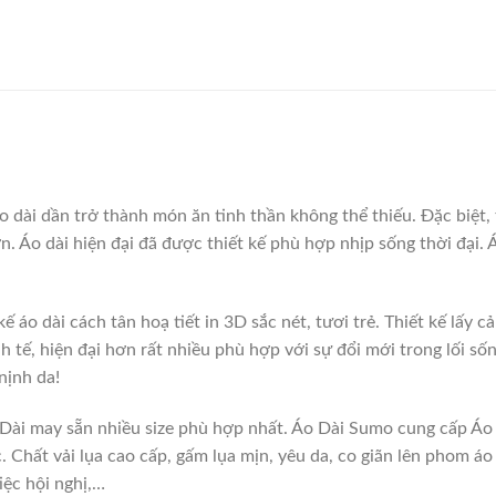
 dài dần trở thành món ăn tinh thần không thể thiếu. Đặc biệt,
lớn. Áo dài hiện đại đã được thiết kế phù hợp nhịp sống thời đại
áo dài cách tân hoạ tiết in 3D sắc nét, tươi trẻ. Thiết kế lấy 
tế, hiện đại hơn rất nhiều phù hợp với sự đổi mới trong lối sống
nịnh da!
 Dài may sẵn nhiều size phù hợp nhất. Áo Dài Sumo cung cấp Áo
Chất vải lụa cao cấp, gấm lụa mịn, yêu da, co giãn lên phom áo
iệc hội nghị,…