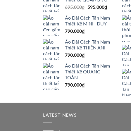
Giá
Giá
695,000
₫
595,000
₫
gốc
hiện
Áo Dài Cách Tân Nam
là:
tại
Thiết Kế MINH DUY
695,000₫.
là:
790,000
₫
595,000₫.
Áo Dài Cách Tân Nam
Thiết Kế THIÊN ANH
790,000
₫
Áo Dài Cách Tân Nam
Thiết Kế QUANG
TOÀN
790,000
₫
LATEST NEWS