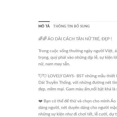
MÔ TẢ
THÔNG TIN BỔ SUNG
🌈🌈 ÁO DÀI CÁCH TÂN NỮ TRẺ, ĐẸP !
Trong cuộc sống thường ngày người Việt, áo
trọng, quý phái vào những dịp lễ, sự kiện 
nữ, nam may sẵn.
💘💘 LOVELY DAYS- BST những mẫu thiết kế 
Dài Truyền Thống, với những đường nét tinh 
đẹp, mềm mại. Gam màu ấm,nổi bật khá là 
❤️ Bạn có thể để thử và chọn cho mình Áo
dáng người, nét duyên dáng cho người mặc. 
những sự kiện như đi chơi tết, lễ cưới, dự t