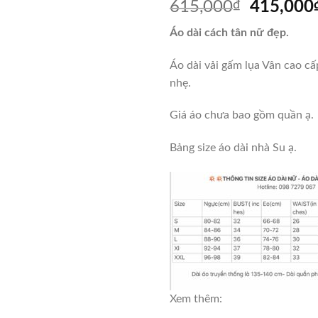
Giá
615,000
₫
415,000
gốc
Áo dài cách tân nữ đẹp.
là:
615,000
Áo dài vải gấm lụa Vân cao cấ
nhẹ.
Giá áo chưa bao gồm quần ạ.
Bảng size áo dài nhà Su ạ.
Xem thêm: