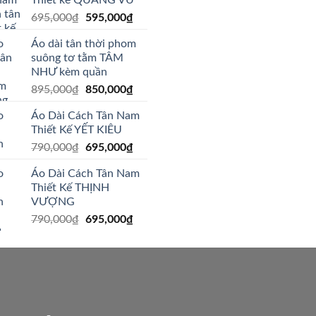
Giá
Giá
695,000
₫
595,000
₫
gốc
hiện
Áo dài tân thời phom
là:
tại
suông tơ tằm TÂM
695,000₫.
là:
NHƯ kèm quần
595,000₫.
Giá
Giá
895,000
₫
850,000
₫
gốc
hiện
Áo Dài Cách Tân Nam
là:
tại
Thiết Kế YẾT KIÊU
895,000₫.
là:
Giá
Giá
790,000
₫
695,000
₫
850,000₫.
gốc
hiện
Áo Dài Cách Tân Nam
là:
tại
Thiết Kế THỊNH
790,000₫.
là:
VƯỢNG
695,000₫.
Giá
Giá
790,000
₫
695,000
₫
gốc
hiện
là:
tại
790,000₫.
là:
695,000₫.