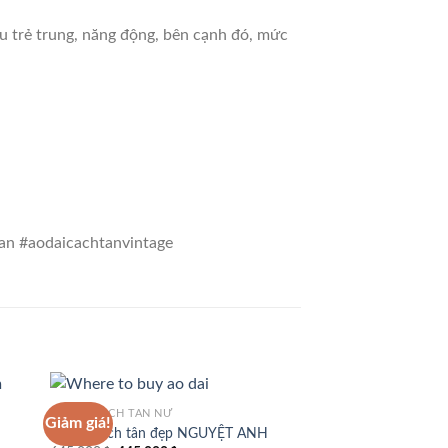
u trẻ trung, năng động, bên cạnh đó, mức
an #aodaicachtanvintage
ÁO DÀI CÁCH TÂN NỮ
Giảm giá!
Giảm giá!
Áo dài cách tân đẹp NGUYỆT ANH