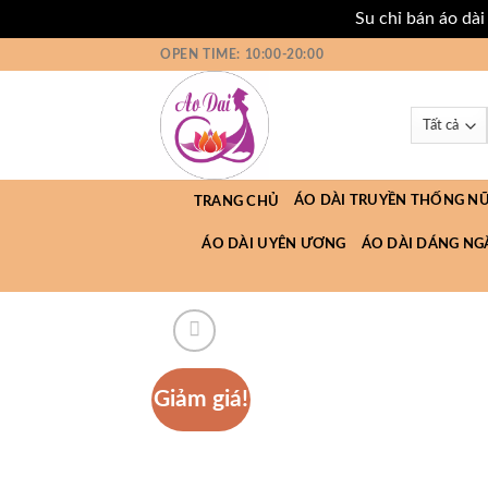
Su chỉ bán áo dà
Bỏ
OPEN TIME: 10:00-20:00
qua
nội
dung
ÁO DÀI TRUYỀN THỐNG N
TRANG CHỦ
ÁO DÀI UYÊN ƯƠNG
ÁO DÀI DÁNG NG
Giảm giá!