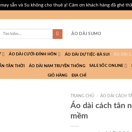
i may sẵn và Su không cho thuê ạ! Cảm ơn khách hàng đã ghé th
Tìm
ÁO DÀI SUMO
kiếm:
Ữ
ÁO DÀI CƯỚI-ĐÍNH HÔN
ÁO DÀI DỰ TIỆC-BÀ SUI
ÁO DÀI 
SALE SỐC ONLINE
ẮN-TÂN THỜI
ÁO DÀI NAM TRUYỀN THỐNG
GIỎ HÀNG
ĐỊA CHỈ
TRANG CHỦ
/
ÁO DÀI CÁCH T
Áo dài cách tân 
mềm