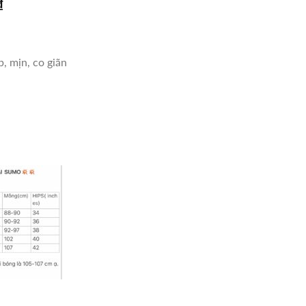
Giá
₫
hiện
tại
₫.
là:
p, mịn, co giãn
415,000₫.