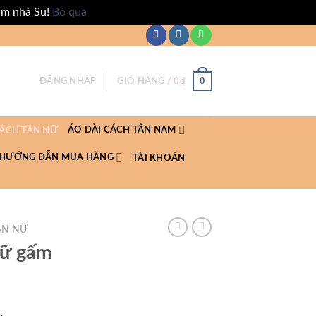
ăm nhà Su!
Bỏ qua
0
ĐĂNG NHẬP
GIỎ HÀNG /
0
₫
ÁO DÀI CÁCH TÂN NAM
CÁCH TÂN NỮ
HƯỚNG DẪN MUA HÀNG
TÀI KHOẢN
ÂN NỮ
nữ gấm