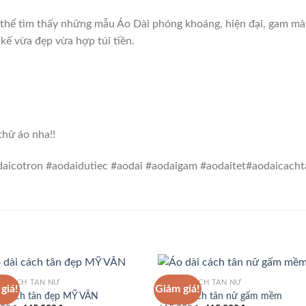
 thể tìm thấy những mẫu Áo Dài phóng khoáng, hiện đại, gam mà
 kế vừa đẹp vừa hợp túi tiền.
thử áo nha!!
icotron #aodaidutiec #aodai #aodaigam #aodaitet#aodaicacht
I CÁCH TÂN NỮ
ÁO DÀI CÁCH TÂN NỮ
giá!
Giảm giá!
i cách tân đẹp MỸ VÂN
Áo dài cách tân nữ gấm mềm