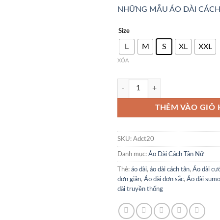
NHỮNG MẪU ÁO DÀI CÁCH
Size
L
M
S
XL
XXL
XÓA
Áo dài cách tân nữ gấm mềm số l
THÊM VÀO GIỎ
SKU:
Adct20
Danh mục:
Áo Dài Cách Tân Nữ
Thẻ:
áo dài
,
áo dài cách tân
,
Áo dài cư
đơn giản
,
Áo dài đơn sắc
,
Áo dài sum
dài truyền thống