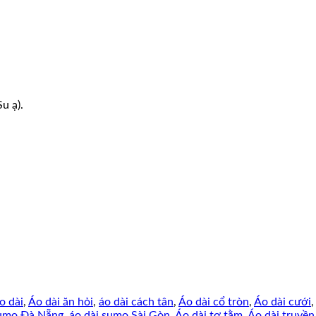
u ạ).
o dài
,
Áo dài ăn hỏi
,
áo dài cách tân
,
Áo dài cổ tròn
,
Áo dài cưới
,
Sumo Đà Nẵng
,
áo dài sumo Sài Gòn
,
Áo dài tơ tằm
,
Áo dài truyền