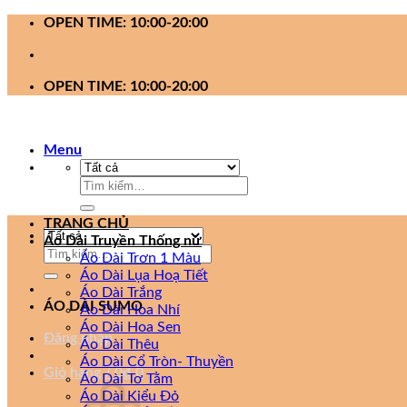
Bỏ
OPEN TIME: 10:00-20:00
qua
nội
dung
OPEN TIME: 10:00-20:00
Menu
Tìm
kiếm:
TRANG CHỦ
Áo Dài Truyền Thống nữ
Tìm
Áo Dài Trơn 1 Màu
kiếm:
Áo Dài Lụa Hoạ Tiết
Áo Dài Trắng
ÁO DÀI SUMO
Áo Dài Hoa Nhí
Áo Dài Hoa Sen
Đăng nhập
Áo Dài Thêu
Áo Dài Cổ Tròn- Thuyền
Giỏ hàng /
0
₫
0
Áo Dài Tơ Tằm
Áo Dài Kiểu Đỏ