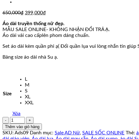
Giá
Giá
650,000
₫
399,000
₫
gốc
hiện
Áo dài truyền thống nữ đẹp.
là:
tại
MẪU SALE ONLINE- KHÔNG NHẬN ĐỔI TRẢ Ạ.
650,000₫.
là:
Áo dài vải cao cấplên phom dáng chuẩn.
399,000₫.
Set áo dài kèm quần phi ạ( Đổi quần lụa vui lòng nhắn tin giúp S
Bảng size áo dài nhà Su ạ.
L
M
S
Size
XL
XXL
Xóa
Áo
dài
Thêm vào giỏ hàng
SALE
SKU:
Ads09
Danh mục:
Sale AD Nữ
,
SALE SỐC ONLINE
Thẻ:
á
ONLINE
dài giáo viên
,
Áo dài lụa
,
Áo dài may sẵn
,
Áo dài sumo
,
áo dài 