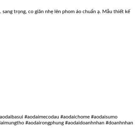
…. sang trọng, co giãn nhẹ lên phom áo chuẩn ạ. Mẫu thiết kế
 #aodaibasui #aodaimecodau #aodaichome #aodaisumo
odaimungtho #aodairongphung #aodaidoanhnhan #doanhnhan