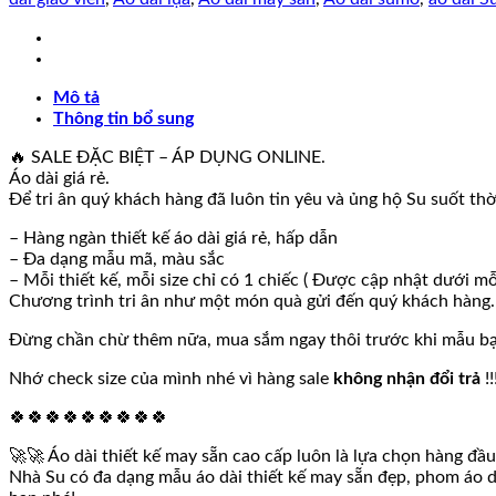
GIÁ
SỐC
size
L
Mô tả
số
Thông tin bổ sung
lượng
🔥 SALE ĐẶC BIỆT – ÁP DỤNG ONLINE.
Áo dài giá rẻ.
Để tri ân quý khách hàng đã luôn tin yêu và ủng hộ Su suốt 
– Hàng ngàn thiết kế áo dài giá rẻ, hấp dẫn
– Đa dạng mẫu mã, màu sắc
– Mỗi thiết kế, mỗi size chỉ có 1 chiếc ( Được cập nhật dưới mỗ
Chương trình tri ân như một món quà gửi đến quý khách hàng.
Đừng chần chừ thêm nữa, mua sắm ngay thôi trước khi mẫu bạn
Nhớ check size của mình nhé vì hàng sale
không nhận đổi trả
!!
🍀🍀🍀🍀🍀🍀🍀🍀🍀
🚀🚀 Áo dài thiết kế may sẵn cao cấp luôn là lựa chọn hàng đầu
Nhà Su có đa dạng mẫu áo dài thiết kế may sẵn đẹp, phom áo d