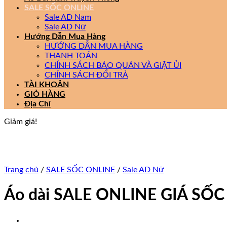
SALE SỐC ONLINE
Sale AD Nam
Sale AD Nữ
Hướng Dẫn Mua Hàng
HƯỚNG DẪN MUA HÀNG
THANH TOÁN
CHÍNH SÁCH BẢO QUẢN VÀ GIẶT ỦI
CHÍNH SÁCH ĐỔI TRẢ
TÀI KHOẢN
GIỎ HÀNG
Địa Chỉ
Giảm giá!
Trang chủ
/
SALE SỐC ONLINE
/
Sale AD Nữ
Áo dài SALE ONLINE GIÁ SỐC 