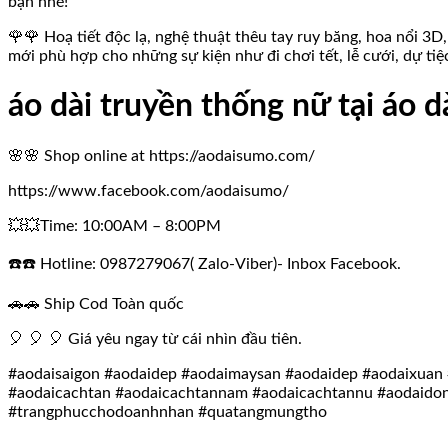
bạn nhé!
🌹🌹 Hoạ tiết độc lạ, nghệ thuật thêu tay ruy băng, hoa nổi 3D,
mới phù hợp cho những sự kiện như đi chơi tết, lễ cưới, dự tiệ
áo dài truyền thống nữ tại áo 
🌸🌸 Shop online at https://aodaisumo.com/
https://www.facebook.com/aodaisumo/
💥💥Time: 10:00AM – 8:00PM
☎️☎️ Hotline: 0987279067( Zalo-Viber)- Inbox Facebook.
🚗🚗 Ship Cod Toàn quốc
🎈 🎈 🎈 Giá yêu ngay từ cái nhìn đầu tiên.
#aodaisaigon #aodaidep #aodaimaysan #aodaidep #aodaixuan 
#aodaicachtan #aodaicachtannam #aodaicachtannu #aodaido
#trangphucchodoanhnhan #quatangmungtho