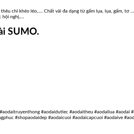
 thêu chỉ khéo léo,…. Chất vải đa dạng từ gấm lụa, lụa, gấm, tơ 
c hội nghị,…
dài SUMO.
#aodaitruyenthong #aodaidutiec #aodaitheu #aodailua #aodai
ngphuc #shopaodaidep #aodaicuoi #aodaicapcuoi #aodaive #a