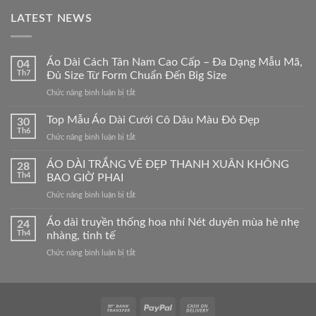
695,000₫.
LATEST NEWS
Áo Dài Cách Tân Nam Cao Cấp – Đa Dạng Mẫu Mã,
04
Th7
Đủ Size Từ Form Chuẩn Đến Big Size
ở
Chức năng bình luận bị tắt
Áo
Dài
Top Mẫu Áo Dài Cưới Cô Dâu Màu Đỏ Đẹp
30
Cách
Th6
ở
Chức năng bình luận bị tắt
Tân
Top
Nam
Mẫu
ÁO DÀI TRẮNG VẺ ĐẸP THANH XUÂN KHÔNG
Cao
28
Áo
Th4
BAO GIỜ PHAI
Cấp
Dài
–
ở
Chức năng bình luận bị tắt
Cưới
Đa
ÁO
Cô
Dạng
DÀI
Áo dài truyền thống hoa nhí Nét duyên mùa hè nhẹ
Dâu
24
Mẫu
TRẮNG
Màu
Th4
nhàng, tinh tế
Mã,
VẺ
Đỏ
Đủ
ở
Chức năng bình luận bị tắt
ĐẸP
Đẹp
Size
Áo
THANH
Từ
dài
XUÂN
Form
truyền
KHÔNG
Chuẩn
thống
BAO
Đến
hoa
GIỜ