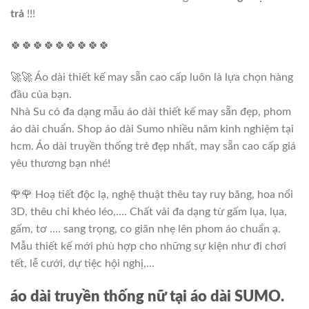
trả
!!!
🍀🍀🍀🍀🍀🍀🍀🍀🍀
🚀🚀 Áo dài thiết kế may sẵn cao cấp luôn là lựa chọn hàng
đầu của bạn.
Nhà Su có đa dạng mẫu áo dài thiết kế may sẵn đẹp, phom
áo dài chuẩn. Shop áo dài Sumo nhiều năm kinh nghiệm tại
hcm. Áo dài truyền thống trẻ đẹp nhất, may sẵn cao cấp giá
yêu thương bạn nhé!
🌹🌹 Hoạ tiết độc lạ, nghệ thuật thêu tay ruy băng, hoa nổi
3D, thêu chỉ khéo léo,…. Chất vải đa dạng từ gấm lụa, lụa,
gấm, tơ …. sang trọng, co giãn nhẹ lên phom áo chuẩn ạ.
Mẫu thiết kế mới phù hợp cho những sự kiện như đi chơi
tết, lễ cưới, dự tiệc hội nghị,…
áo dài truyền thống nữ tại áo dài SUMO.