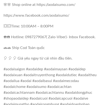
🌸🌸 Shop online at https://aodaisumo.com/
https://www.facebook.com/aodaisumo/
💥💥Time: 10:00AM – 8:00PM
☎️☎️ Hotline: 0987279067( Zalo-Viber)- Inbox Facebook.
🚗🚗 Ship Cod Toàn quốc
🎈 🎈 🎈 Giá yêu ngay từ cái nhìn đầu tiên.
#aodaisaigon #aodaidep #aodaimaysan #aodaidep
#aodaixuan #aodaitruyenthong #aodaidutiec #aodaitheu
#aodailua #aodai #aodaibasui #aodaimecodau
#aodaichome #aodaisumo #aodaicachtan
#aodaicachtannam #aodaicachtannu #aodaidongphuc
#shopaodaidep #aodaicuoi #aodaicapcuoi #aodaive
#aodaimungtho #aodairongphung #aodaidoanhnhan