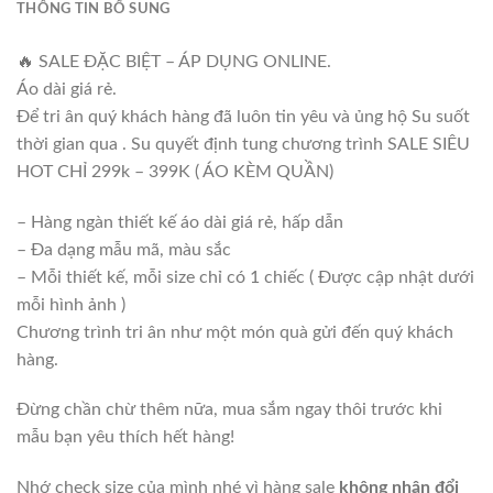
THÔNG TIN BỔ SUNG
🔥 SALE ĐẶC BIỆT – ÁP DỤNG ONLINE.
Áo dài giá rẻ.
Để tri ân quý khách hàng đã luôn tin yêu và ủng hộ Su suốt
thời gian qua . Su quyết định tung chương trình SALE SIÊU
HOT CHỈ 299k – 399K ( ÁO KÈM QUẦN)
– Hàng ngàn thiết kế áo dài giá rẻ, hấp dẫn
– Đa dạng mẫu mã, màu sắc
– Mỗi thiết kế, mỗi size chỉ có 1 chiếc ( Được cập nhật dưới
mỗi hình ảnh )
Chương trình tri ân như một món quà gửi đến quý khách
hàng.
Đừng chần chừ thêm nữa, mua sắm ngay thôi trước khi
mẫu bạn yêu thích hết hàng!
Nhớ check size của mình nhé vì hàng sale
không nhận đổi