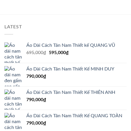
LATEST
Áo Dài Cách Tân Nam Thiết kế QUANG VŨ
Giá
Giá
695,000
₫
595,000
₫
gốc
hiện
là:
tại
Áo Dài Cách Tân Nam Thiết Kế MINH DUY
695,000₫.
là:
790,000
₫
595,000₫.
Áo Dài Cách Tân Nam Thiết Kế THIÊN ANH
790,000
₫
Áo Dài Cách Tân Nam Thiết Kế QUANG TOÀN
790,000
₫