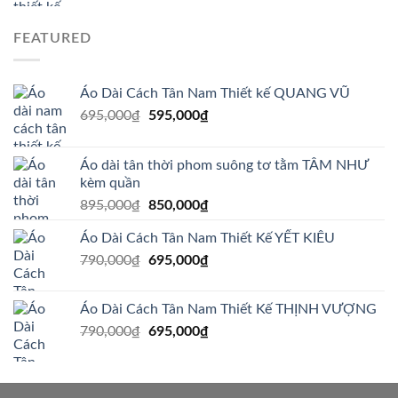
FEATURED
Áo Dài Cách Tân Nam Thiết kế QUANG VŨ
Giá
Giá
695,000
₫
595,000
₫
gốc
hiện
là:
tại
Áo dài tân thời phom suông tơ tằm TÂM NHƯ
695,000₫.
là:
kèm quần
595,000₫.
Giá
Giá
895,000
₫
850,000
₫
gốc
hiện
Áo Dài Cách Tân Nam Thiết Kế YẾT KIÊU
là:
tại
Giá
Giá
790,000
₫
895,000₫.
695,000
₫
là:
gốc
hiện
850,000₫.
là:
tại
Áo Dài Cách Tân Nam Thiết Kế THỊNH VƯỢNG
790,000₫.
là:
Giá
Giá
790,000
₫
695,000
₫
695,000₫.
gốc
hiện
là:
tại
790,000₫.
là: