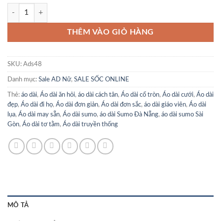
Áo dài SALE ONLINE GIÁ SỐC size XL số lượng
THÊM VÀO GIỎ HÀNG
SKU:
Ads48
Danh mục:
Sale AD Nữ
,
SALE SỐC ONLINE
Thẻ:
áo dài
,
Áo dài ăn hỏi
,
áo dài cách tân
,
Áo dài cổ tròn
,
Áo dài cưới
,
Áo dài
đẹp
,
Áo dài đi họ
,
Áo dài đơn giản
,
Áo dài đơn sắc
,
áo dài giáo viên
,
Áo dài
lụa
,
Áo dài may sẵn
,
Áo dài sumo
,
áo dài Sumo Đà Nẵng
,
áo dài sumo Sài
Gòn
,
Áo dài tơ tằm
,
Áo dài truyền thống
MÔ TẢ