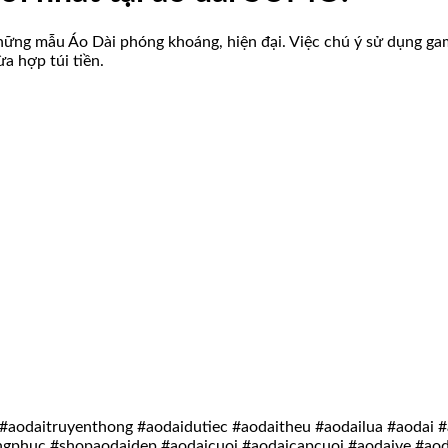
hững mẫu Áo Dài phóng khoáng, hiện đại. Việc chú ý sử dụng ga
ừa hợp túi tiền.
#aodaitruyenthong #aodaidutiec #aodaitheu #aodailua #aodai
ngphuc #shopaodaidep #aodaicuoi #aodaicapcuoi #aodaive #a