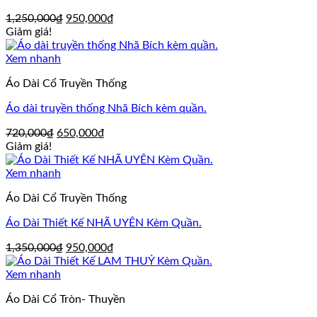
Giá
Giá
1,250,000
₫
950,000
₫
gốc
hiện
Giảm giá!
là:
tại
1,250,000₫.
là:
Xem nhanh
950,000₫.
Áo Dài Cổ Truyền Thống
Áo dài truyền thống Nhã Bích kèm quần.
Giá
Giá
720,000
₫
650,000
₫
gốc
hiện
Giảm giá!
là:
tại
720,000₫.
là:
Xem nhanh
650,000₫.
Áo Dài Cổ Truyền Thống
Áo Dài Thiết Kế NHÃ UYÊN Kèm Quần.
Giá
Giá
1,350,000
₫
950,000
₫
gốc
hiện
là:
tại
Xem nhanh
1,350,000₫.
là:
Áo Dài Cổ Tròn- Thuyền
950,000₫.