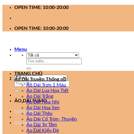
Bỏ
OPEN TIME: 10:00-20:00
qua
nội
dung
OPEN TIME: 10:00-20:00
Menu
Tìm
kiếm:
TRANG CHỦ
Áo Dài Truyền Thống nữ
Tìm
Áo Dài Trơn 1 Màu
kiếm:
Áo Dài Lụa Hoạ Tiết
Áo Dài Trắng
ÁO DÀI SUMO
Áo Dài Hoa Nhí
Áo Dài Hoa Sen
Đăng nhập
Áo Dài Thêu
Áo Dài Cổ Tròn- Thuyền
Giỏ hàng /
0
₫
0
Áo Dài Tơ Tằm
Áo Dài Kiểu Đỏ