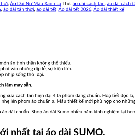
Thời
,
Áo Dài Nữ Màu Xanh Lá
Thẻ:
áo dài cách tân
,
áo dài cách 
n
,
áo dài tân thời
,
áo dài tết
,
Áo dài tết 2026
,
Áo dài thiết kế
món ăn tinh thần không thể thiếu.
phái vào những dịp lễ, sự kiện lớn.
p nhịp sống thời đại.
ch lãm may sẵn.
 xưa cách tân hiện đại 4 tà phom dáng chuẩn. Hoạ tiết độc lạ, 
ãn nhẹ lên phom áo chuẩn ạ. Mẫu thiết kế mới phù hợp cho những s
 áo dài chuẩn. Shop áo dài Sumo nhiều năm kinh nghiệm tại hcm.
mới nhất tại áo dài SUMO.