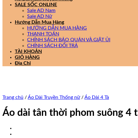
SALE SỐC ONLINE
Sale AD Nam
Sale AD Nữ
Hướng Dẫn Mua Hàng
HƯỚNG DẪN MUA HÀNG
THANH TOÁN
CHÍNH SÁCH BẢO QUẢN VÀ GIẶT ỦI
CHÍNH SÁCH ĐỔI TRẢ
TÀI KHOẢN
GIỎ HÀNG
Địa Chỉ
Trang chủ
/
Áo Dài Truyền Thống nữ
/
Áo Dài 4 Tà
Áo dài tân thời phom suông 4