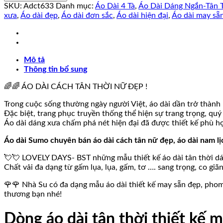
tân
SKU:
Adct633
Danh mục:
Áo Dài 4 Tà
,
Áo Dài Dáng Ngắn-Tân 
thời
xưa
,
Áo dài đẹp
,
Áo dài đơn sắc
,
Áo dài hiện đại
,
Áo dài may sẵ
phom
suông
4
tà
Mô tả
ÁI
Thông tin bổ sung
THANH
kèm
🌈🌈 ÁO DÀI CÁCH TÂN THỜI NỮ ĐẸP !
quần
số
Trong cuộc sống thường ngày người Việt, áo dài dần trở thành 
lượng
Đặc biệt, trang phục truyền thống thể hiện sự trang trọng, quý 
Áo dài dáng xưa chấm phá nét hiện đại đã được thiết kế phù hợ
Áo dài Sumo chuyên bán áo dài cách tân nữ đẹp, áo dài nam lị
💘💘 LOVELY DAYS- BST những mẫu thiết kế áo dài tân thời dáng
Chất vải đa dạng từ gấm lụa, lụa, gấm, tơ …. sang trọng, co gi
🌹🌹 Nhà Su có đa dạng mẫu áo dài thiết kế may sẵn đẹp, phom
thương bạn nhé!
Dòng áo dài tân thời thiết kế 