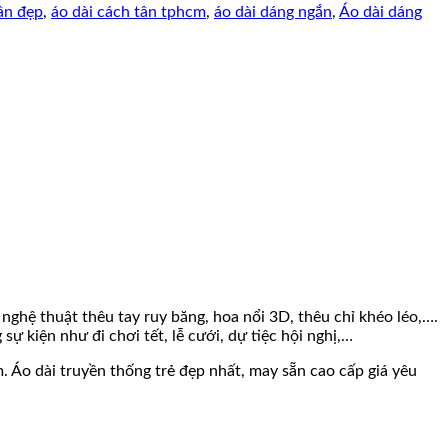
tân đẹp
,
áo dài cách tân tphcm
,
áo dài dáng ngắn
,
Áo dài dáng
nghệ thuật thêu tay ruy băng, hoa nổi 3D, thêu chỉ khéo léo,….
ự kiện như đi chơi tết, lễ cưới, dự tiệc hội nghị,…
 Áo dài truyền thống trẻ đẹp nhất, may sẵn cao cấp giá yêu