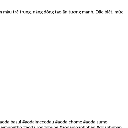
m màu trẻ trung, năng động tạo ấn tượng mạnh. Đặc biệt, mức
 #aodaibasui #aodaimecodau #aodaichome #aodaisumo
odaimungtho #aodairongphung #aodaidoanhnhan #doanhnhan