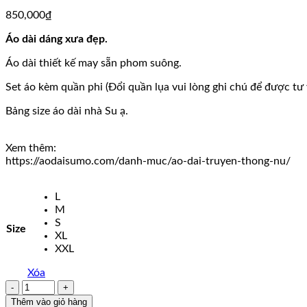
850,000
₫
Áo dài dáng xưa đẹp.
Áo dài thiết kế may sẵn phom suông.
Set áo kèm quần phi (Đổi quần lụa vui lòng ghi chú để được tư 
Bảng size áo dài nhà Su ạ.
Xem thêm:
https://aodaisumo.com/danh-muc/ao-dai-truyen-thong-nu/
L
M
S
Size
XL
XXL
Xóa
Áo
dài
Thêm vào giỏ hàng