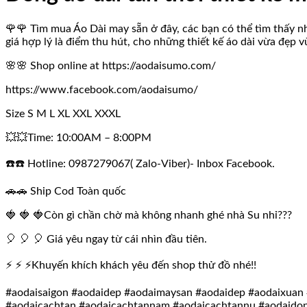
🌹🌹 Tìm mua Áo Dài may sẵn ở đây, các bạn có thể tìm thấy n
giá hợp lý là điểm thu hút, cho những thiết kế áo dài vừa đẹp v
🌸🌸 Shop online at https://aodaisumo.com/
https://www.facebook.com/aodaisumo/
Size S M L XL XXL XXXL
💥💥Time: 10:00AM – 8:00PM
☎️☎️ Hotline: 0987279067( Zalo-Viber)- Inbox Facebook.
🚗🚗 Ship Cod Toàn quốc
🍓 🍓 🍓Còn gì chần chờ mà không nhanh ghé nhà Su nhỉ???
🎈 🎈 🎈 Giá yêu ngay từ cái nhìn đầu tiên.
⚡ ⚡ ⚡Khuyến khích khách yêu đến shop thử đồ nhé!!
#aodaisaigon #aodaidep #aodaimaysan #aodaidep #aodaixuan 
#aodaicachtan #aodaicachtannam #aodaicachtannu #aodaido