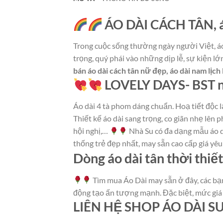
ÁO DÀI CÁCH TÂN, á
Trong cuộc sống thường ngày người Việt, áo
trọng, quý phái vào những dịp lễ, sự kiện l
bán áo dài cách tân nữ đẹp, áo dài nam lịch
LOVELY DAYS- BST nhữ
Áo dài 4 tà phom dáng chuẩn. Hoạ tiết độc lạ
Thiết kế áo dài sang trọng, co giãn nhẹ lên
hội nghị,…
Nhà Su có đa dạng mẫu áo d
thống trẻ đẹp nhất, may sẵn cao cấp giá yê
Dòng áo dài tân thời thiế
Tìm mua Áo Dài may sẵn ở đây, các bạ
động tạo ấn tượng mạnh. Đặc biệt, mức giá 
LIÊN HỆ SHOP ÁO DÀI S