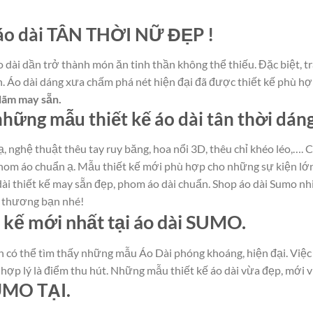
o dài TÂN THỜI NỮ ĐẸP !
 dài dần trở thành món ăn tinh thần không thể thiếu. Đặc biệt, t
ớn. Áo dài dáng xưa chấm phá nét hiện đại đã được thiết kế phù hợ
 lãm may sẵn.
ng mẫu thiết kế áo dài tân thời dáng 
, nghệ thuật thêu tay ruy băng, hoa nổi 3D, thêu chỉ khéo léo,…. C
 phom áo chuẩn ạ. Mẫu thiết kế mới phù hợp cho những sự kiện lớn,n
ài thiết kế may sẵn đẹp, phom áo dài chuẩn. Shop áo dài Sumo nh
u thương bạn nhé!
t kế mới nhất tại áo dài SUMO.
n có thể tìm thấy những mẫu Áo Dài phóng khoáng, hiện đại. Việc
hợp lý là điểm thu hút. Những mẫu thiết kế áo dài vừa đẹp, mới v
UMO TẠI.