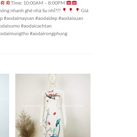
Time: 10:00AM – 8:00PM
hông nhanh ghé nhà Su nhỉ???
Giá
dep #aodaimaysan #aodaidep #aodaixuan
aodaisumo #aodaicachtan
#aodaimungtho #aodairongphung