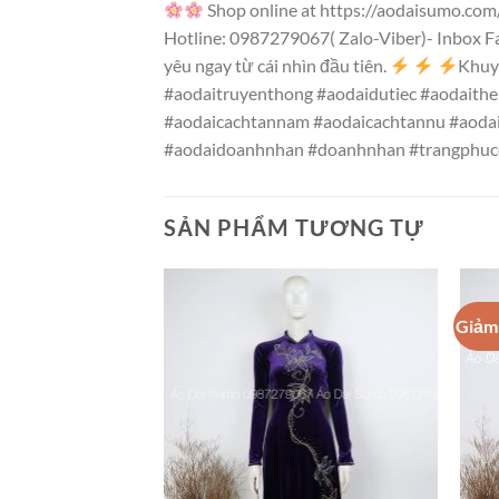
Shop online at https://aodaisumo.co
Hotline: 0987279067( Zalo-Viber)- Inbox 
yêu ngay từ cái nhìn đầu tiên.
Khuy
#aodaitruyenthong #aodaidutiec #aodaith
#aodaicachtannam #aodaicachtannu #aoda
#aodaidoanhnhan #doanhnhan #trangphuc
SẢN PHẨM TƯƠNG TỰ
Giảm 