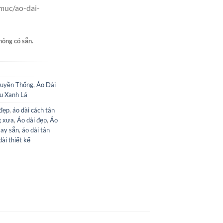
muc/ao-dai-
hông có sẵn.
ruyền Thống
,
Áo Dài
u Xanh Lá
 đẹp
,
áo dài cách tân
g xưa
,
Áo dài đẹp
,
Áo
may sẵn
,
áo dài tân
dài thiết kế