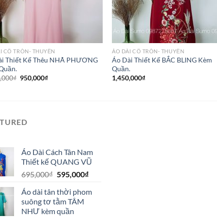
I CỔ TRÒN- THUYỀN
ÁO DÀI CỔ TRÒN- THUYỀN
ài Thiết Kế Thêu NHÃ PHƯƠNG
Áo Dài Thiết Kế BẮC BLING Kèm
Quần.
Quần.
Giá
Giá
,000
₫
950,000
₫
1,450,000
₫
gốc
hiện
là:
tại
1,250,000₫.
là:
950,000₫.
ATURED
Áo Dài Cách Tân Nam
Thiết kế QUANG VŨ
Giá
Giá
695,000
₫
595,000
₫
gốc
hiện
Áo dài tân thời phom
là:
tại
suông tơ tằm TÂM
695,000₫.
là:
NHƯ kèm quần
595,000₫.