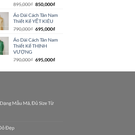
Giá
Giá
895,000
₫
850,000
₫
gốc
hiện
Áo Dài Cách Tân Nam
là:
tại
Thiết Kế YẾT KIÊU
895,000₫.
là:
Giá
Giá
790,000
₫
695,000
₫
850,000₫.
gốc
hiện
Áo Dài Cách Tân Nam
là:
tại
Thiết Kế THỊNH
790,000₫.
là:
VƯỢNG
695,000₫.
Giá
Giá
790,000
₫
695,000
₫
gốc
hiện
là:
tại
790,000₫.
là:
695,000₫.
 Dạng Mẫu Mã, Đủ Size Từ
Đỏ Đẹp