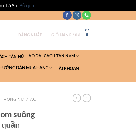
m nhà Su!
Bỏ qua
0
ĐĂNG NHẬP
GIỎ HÀNG /
0
₫
ÁO DÀI CÁCH TÂN NAM
CÁCH TÂN NỮ
HƯỚNG DẪN MUA HÀNG
TÀI KHOẢN
N THỐNG NỮ
/
ÁO
phom suông
 quần