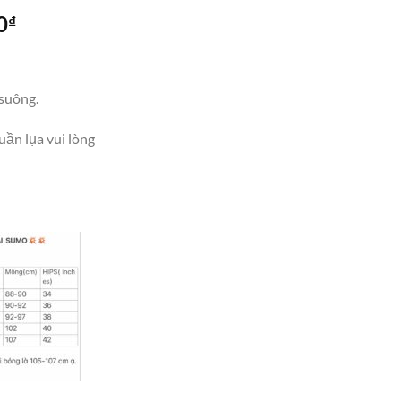
Giá
0
₫
hiện
tại
00₫.
là:
suông.
750,000₫.
uần lụa vui lòng