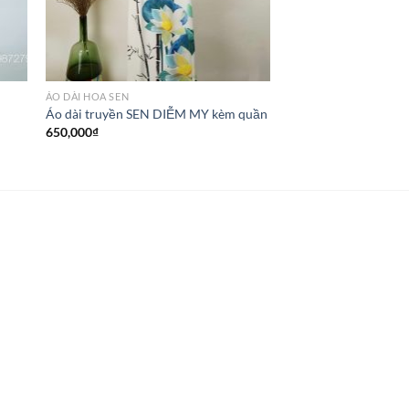
ÁO DÀI HOA SEN
Áo dài truyền SEN DIỄM MY kèm quần
650,000
₫