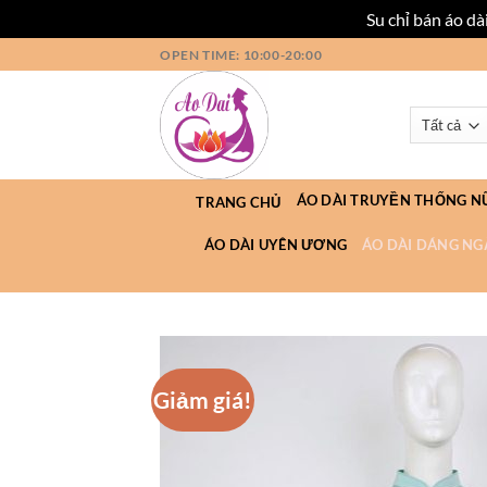
Su chỉ bán áo d
Bỏ
OPEN TIME: 10:00-20:00
qua
nội
dung
ÁO DÀI TRUYỀN THỐNG N
TRANG CHỦ
ÁO DÀI UYÊN ƯƠNG
ÁO DÀI DÁNG NG
Giảm giá!