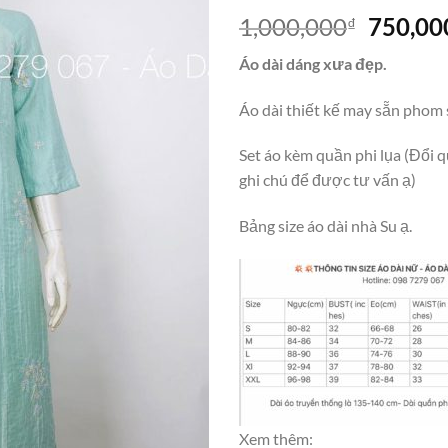
Giá
1,000,000
750,00
₫
gốc
Áo dài dáng xưa đẹp.
là:
1,000,0
Áo dài thiết kế may sẵn phom 
Set áo kèm quần phi lụa (Đổi q
ghi chú để được tư vấn ạ)
Bảng size áo dài nhà Su ạ.
Xem thêm: