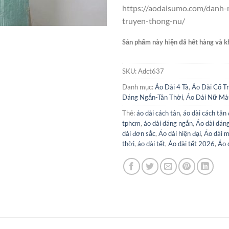
https://aodaisumo.com/danh-
truyen-thong-nu/
Sản phẩm này hiện đã hết hàng và k
SKU:
Adct637
Danh mục:
Áo Dài 4 Tà
,
Áo Dài Cổ T
Dáng Ngắn-Tân Thời
,
Áo Dài Nữ Mà
Thẻ:
áo dài cách tân
,
áo dài cách tân
tphcm
,
áo dài dáng ngắn
,
Áo dài dán
dài đơn sắc
,
Áo dài hiện đại
,
Áo dài 
thời
,
áo dài tết
,
Áo dài tết 2026
,
Áo 