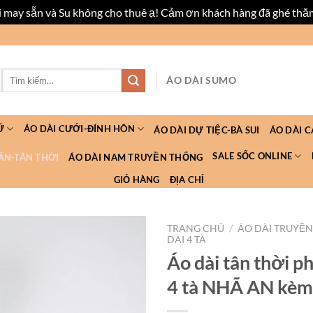
ài may sẵn và Su không cho thuê ạ! Cảm ơn khách hàng đã ghé thă
Tìm
ÁO DÀI SUMO
kiếm:
Ữ
ÁO DÀI CƯỚI-ĐÍNH HÔN
ÁO DÀI DỰ TIỆC-BÀ SUI
ÁO DÀI 
SALE SỐC ONLINE
ẮN-TÂN THỜI
ÁO DÀI NAM TRUYỀN THỐNG
GIỎ HÀNG
ĐỊA CHỈ
TRANG CHỦ
/
ÁO DÀI TRUYỀ
DÀI 4 TÀ
Áo dài tân thời 
4 tà NHÃ AN kèm