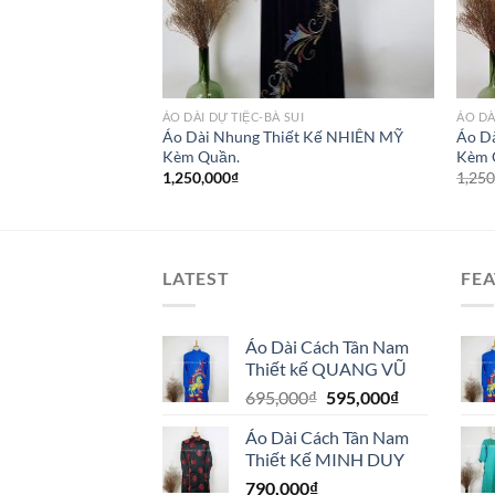
Ữ
ÁO DÀI DỰ TIỆC-BÀ SUI
ÁO DÀ
Áo Dài Nhung Thiết Kế NHIÊN MỸ
Áo D
đẹp NGUYỆT ANH
Kèm Quần.
Kèm 
Giá
₫
hiện
1,250,000
₫
1,250
tại
.
là:
445,000₫.
LATEST
FE
Áo Dài Cách Tân Nam
Thiết kế QUANG VŨ
Giá
Giá
695,000
₫
595,000
₫
gốc
hiện
Áo Dài Cách Tân Nam
là:
tại
Thiết Kế MINH DUY
695,000₫.
là:
790,000
₫
595,000₫.