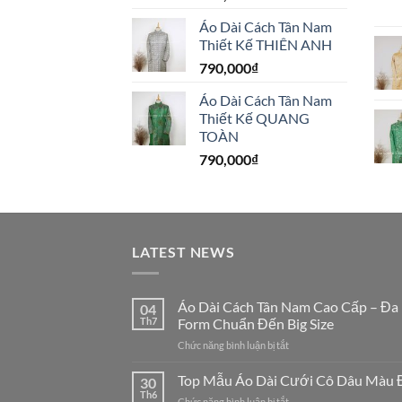
Áo Dài Cách Tân Nam
Thiết Kế THIÊN ANH
790,000
₫
Áo Dài Cách Tân Nam
Thiết Kế QUANG
TOÀN
790,000
₫
LATEST NEWS
Áo Dài Cách Tân Nam Cao Cấp – Đa
04
Th7
Form Chuẩn Đến Big Size
ở
Chức năng bình luận bị tắt
Áo
Dài
Top Mẫu Áo Dài Cưới Cô Dâu Màu 
30
Cách
Th6
ở
Chức năng bình luận bị tắt