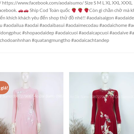
m/ https://www.facebook.com/aodaisumo/ Size S M L XL XXL XXXL
Facebook.
Ship Cod Toàn quốc
Còn gì chần chờ mà k
ến khích khách yêu đến shop thử đồ nhé!! #aodaisaigon #aodai
eu #aodailua #aodai #aodaibasui #aodaimecodau #aodaichome #
idongphuc #shopaodaidep #aodaicuoi #aodaicapcuoi #aodaive 
chodoanhnhan #quatangmungtho #aodaicachtandep
giá!