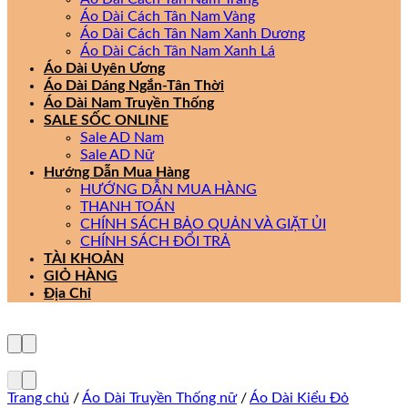
Áo Dài Cách Tân Nam Vàng
Áo Dài Cách Tân Nam Xanh Dương
Áo Dài Cách Tân Nam Xanh Lá
Áo Dài Uyên Ương
Áo Dài Dáng Ngắn-Tân Thời
Áo Dài Nam Truyền Thống
SALE SỐC ONLINE
Sale AD Nam
Sale AD Nữ
Hướng Dẫn Mua Hàng
HƯỚNG DẪN MUA HÀNG
THANH TOÁN
CHÍNH SÁCH BẢO QUẢN VÀ GIẶT ỦI
CHÍNH SÁCH ĐỔI TRẢ
TÀI KHOẢN
GIỎ HÀNG
Địa Chỉ
Trang chủ
/
Áo Dài Truyền Thống nữ
/
Áo Dài Kiểu Đỏ