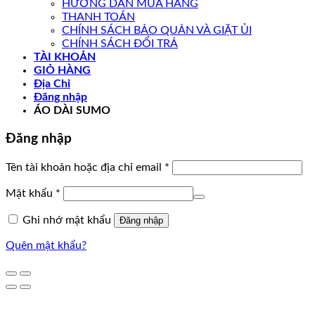
HƯỚNG DẪN MUA HÀNG
THANH TOÁN
CHÍNH SÁCH BẢO QUẢN VÀ GIẶT ỦI
CHÍNH SÁCH ĐỔI TRẢ
TÀI KHOẢN
GIỎ HÀNG
Địa Chỉ
Đăng nhập
ÁO DÀI SUMO
Đăng nhập
Bắt
Tên tài khoản hoặc địa chỉ email
*
buộc
Bắt
Mật khẩu
*
buộc
Ghi nhớ mật khẩu
Đăng nhập
Quên mật khẩu?