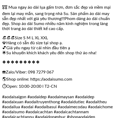
🎖🎖 Mua ngay áo dài lụa gấm trơn, đơn sắc đẹp và mềm mại
đem lại may mắn, sang trọng nhà Su. Sản phẩm áo dài may
sẵn đẹp nhất với giá yêu thương!!!Phom dáng áo dài chuẩn
đẹp. Shop áo dài Sumo nhiều năm kinh nghiệm trong làng
thời trang áo dài thiết kế cao cấp.
👒👒👒Size S M L XL XXL
💎Hàng có sẵn đủ size tại shop ạ.
💕Giá yêu ngay từ cái nhìn đầu tiên ạ
🌟Su khuyến khích khách yêu đến shop thử áo nha!
🍀🍀🍀🍀🍀🍀🍀🍀🍀
☎️Zalo/Viber: 098 7279 067
🌎Shop online: https://aodaisumo.com
⏱️Open: 10:00-20:00 l T2-CN
#aodaisaigon #aodaidep #aodaimaysan #aodaidep
#aodaixuan #aodaitruyenthong #aodaidutiec #aodaitheu
#aodailua #aodai #aodaibasui #aodaimecodau #aodaichome
#aodaisumo #aodaicachtan #aodaicachtannam
#aodaicachtannu #aodaidongphuc #shopaodaidep