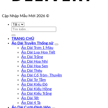
Cập Nhập Mẫu Mới 2026 ©
Tìm
kiếm:
TRANG CHỦ
Áo Dài Truyền Thống nữ
Áo Dài Trơn 1 Màu
Áo Dài Lụa Hoạ Tiết
Áo Dài Trắng
Áo Dài Hoa Nhí
Áo Dài Hoa Sen
Áo Dài Thêu
Áo Dài Cổ Tròn- Thuyền
Áo Dài Tơ Tằm
Áo Dài Kiểu Đỏ
Áo Dài Kiểu Hồng
Áo Dài Kiểu Trắng
Áo Dài Tết
Áo Dài 4 Tà
Áo Dài Cưới-Đính Hôn