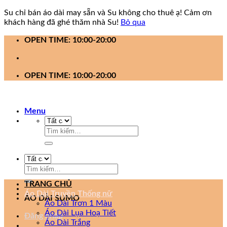
Su chỉ bán áo dài may sẵn và Su không cho thuê ạ! Cảm ơn
khách hàng đã ghé thăm nhà Su!
Bỏ qua
Bỏ
OPEN TIME: 10:00-20:00
qua
nội
dung
OPEN TIME: 10:00-20:00
Menu
Tìm
kiếm:
Tìm
kiếm:
TRANG CHỦ
Áo Dài Truyền Thống nữ
ÁO DÀI SUMO
Áo Dài Trơn 1 Màu
Áo Dài Lụa Hoạ Tiết
Đăng nhập
Áo Dài Trắng