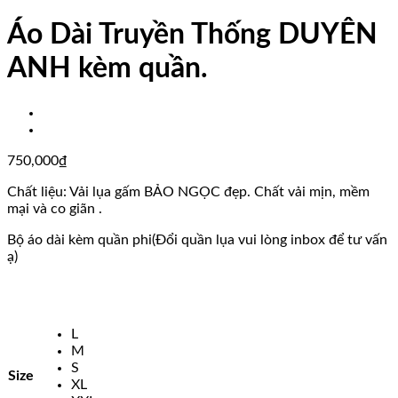
Áo Dài Truyền Thống DUYÊN
ANH kèm quần.
750,000
₫
Chất liệu: Vải lụa gấm BẢO NGỌC đẹp. Chất vải mịn, mềm
mại và co giãn .
Bộ áo dài kèm quần phi(Đổi quần lụa vui lòng inbox để tư vấn
ạ)
L
M
S
Size
XL