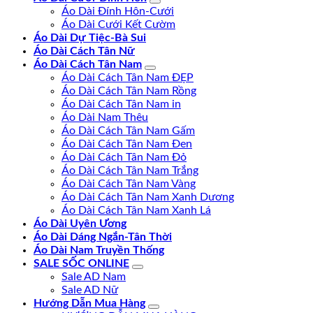
Áo Dài Đính Hôn-Cưới
Áo Dài Cưới Kết Cườm
Áo Dài Dự Tiệc-Bà Sui
Áo Dài Cách Tân Nữ
Áo Dài Cách Tân Nam
Áo Dài Cách Tân Nam ĐẸP
Áo Dài Cách Tân Nam Rồng
Áo Dài Cách Tân Nam in
Áo Dài Nam Thêu
Áo Dài Cách Tân Nam Gấm
Áo Dài Cách Tân Nam Đen
Áo Dài Cách Tân Nam Đỏ
Áo Dài Cách Tân Nam Trắng
Áo Dài Cách Tân Nam Vàng
Áo Dài Cách Tân Nam Xanh Dương
Áo Dài Cách Tân Nam Xanh Lá
Áo Dài Uyên Ương
Áo Dài Dáng Ngắn-Tân Thời
Áo Dài Nam Truyền Thống
SALE SỐC ONLINE
Sale AD Nam
Sale AD Nữ
Hướng Dẫn Mua Hàng