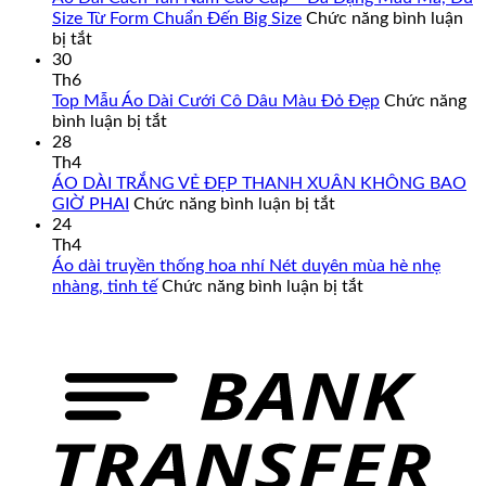
Size Từ Form Chuẩn Đến Big Size
Chức năng bình luận
ở
bị tắt
Áo
30
Dài
Th6
Cách
Top Mẫu Áo Dài Cưới Cô Dâu Màu Đỏ Đẹp
Chức năng
Tân
ở
bình luận bị tắt
Nam
Top
28
Cao
Mẫu
Th4
Cấp
Áo
ÁO DÀI TRẮNG VẺ ĐẸP THANH XUÂN KHÔNG BAO
–
Dài
ở
GIỜ PHAI
Chức năng bình luận bị tắt
Đa
Cưới
ÁO
24
Dạng
Cô
DÀI
Th4
Mẫu
Dâu
TRẮNG
Áo dài truyền thống hoa nhí Nét duyên mùa hè nhẹ
Mã,
Màu
VẺ
ở
nhàng, tinh tế
Chức năng bình luận bị tắt
Đủ
Đỏ
ĐẸP
Áo
Size
Đẹp
THANH
dài
Từ
XUÂN
truyền
Form
KHÔNG
thống
Chuẩn
BAO
hoa
Đến
GIỜ
nhí
Big
PHAI
Nét
Size
duyên
mùa