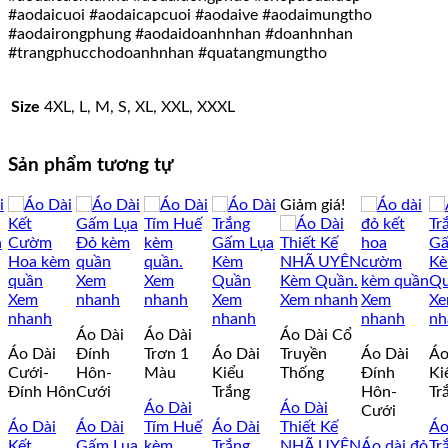
#aodaicuoi #aodaicapcuoi #aodaive #aodaimungtho
#aodairongphung #aodaidoanhnhan #doanhnhan
#trangphucchodoanhnhan #quatangmungtho
Size
4XL, L, M, S, XL, XXL, XXXL
Sản phẩm tương tự
Giảm giá!
Xem
Xem
Xem
nhanh
nhanh
Xem
Xem nhanh
Xem
X
nhanh
nhanh
nhanh
nh
Áo Dài
Áo Dài
Áo Dài Cổ
Áo Dài
Đính
Trơn 1
Áo Dài
Truyền
Áo Dài
Áo
Cưới-
Hôn-
Màu
Kiểu
Thống
Đính
Ki
Đính Hôn
Cưới
Trắng
Hôn-
Tr
Áo Dài
Áo Dài
Cưới
Áo Dài
Áo Dài
Tím Huế
Áo Dài
Thiết Kế
Áo
Kết
Gấm Lụa
kèm
Trắng
NHÃ UYÊN
Áo dài đỏ
Tr