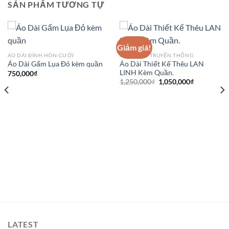
SẢN PHẨM TƯƠNG TỰ
Giảm giá!
ÁO DÀI ĐÍNH HÔN-CƯỚI
ÁO DÀI CỔ TRUYỀN THỐNG
Áo Dài Thiết Kế Thêu LAN
Áo Dài Gấm Lụa Đỏ kèm quần
LINH Kèm Quần.
750,000
₫
Giá
Giá
1,250,000
₫
1,050,000
₫
gốc
hiện
là:
tại
1,250,000₫.
là:
1,050,000₫
LATEST