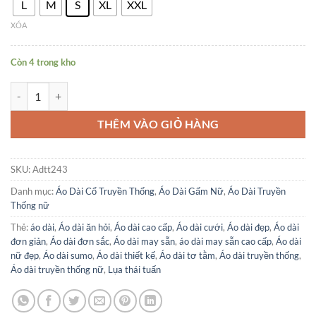
L
M
S
XL
XXL
XÓA
Còn 4 trong kho
Áo Dài Truyền Thống HỒNG RUỐC kèm quần. số lượng
THÊM VÀO GIỎ HÀNG
SKU:
Adtt243
Danh mục:
Áo Dài Cổ Truyền Thống
,
Áo Dài Gấm Nữ
,
Áo Dài Truyền
Thống nữ
Thẻ:
áo dài
,
Áo dài ăn hỏi
,
Áo dài cao cấp
,
Áo dài cưới
,
Áo dài đẹp
,
Áo dài
đơn giản
,
Áo dài đơn sắc
,
Áo dài may sẵn
,
áo dài may sẵn cao cấp
,
Áo dài
nữ đẹp
,
Áo dài sumo
,
Áo dài thiết kế
,
Áo dài tơ tằm
,
Áo dài truyền thống
,
Áo dài truyền thống nữ
,
Lụa thái tuấn