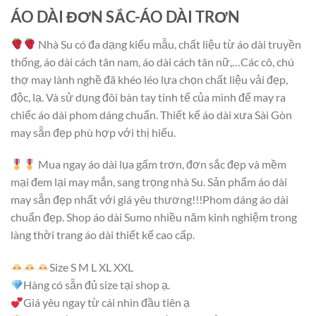
ÁO DÀI ĐƠN SẮC-ÁO DÀI TRƠN
Nhà Su có đa dạng kiểu mẫu, chất liệu từ áo dài truyền
thống, áo dài cách tân nam, áo dài cách tân nữ,…Các cô, chú
thợ may lành nghề đã khéo léo lựa chọn chất liệu vải đẹp,
độc, lạ. Và sử dụng đôi bàn tay tinh tế của mình để may ra
chiếc áo dài phom dáng chuẩn. Thiết kế áo dài xưa Sài Gòn
may sẵn đẹp phù hợp với thị hiếu.
Mua ngay áo dài lụa gấm trơn, đơn sắc đẹp và mềm
mại đem lại may mắn, sang trọng nhà Su. Sản phẩm áo dài
may sẵn đẹp nhất với giá yêu thương!!!Phom dáng áo dài
chuẩn đẹp. Shop áo dài Sumo nhiều năm kinh nghiệm trong
làng thời trang áo dài thiết kế cao cấp.
Size S M L XL XXL
Hàng có sẵn đủ size tại shop ạ.
Giá yêu ngay từ cái nhìn đầu tiên ạ