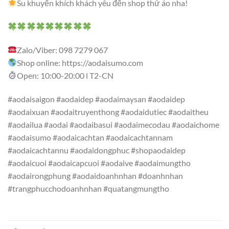
Su khuyến khích khách yêu đến shop thử áo nha!
Zalo/Viber: 098 7279 067
Shop online: https://aodaisumo.com
Open: 10:00-20:00 l T2-CN
#aodaisaigon #aodaidep #aodaimaysan #aodaidep
#aodaixuan #aodaitruyenthong #aodaidutiec #aodaitheu
#aodailua #aodai #aodaibasui #aodaimecodau #aodaichome
#aodaisumo #aodaicachtan #aodaicachtannam
#aodaicachtannu #aodaidongphuc #shopaodaidep
#aodaicuoi #aodaicapcuoi #aodaive #aodaimungtho
#aodairongphung #aodaidoanhnhan #doanhnhan
#trangphucchodoanhnhan #quatangmungtho