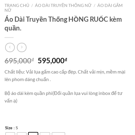
TRANG CHỦ
/
ÁO DÀI TRUYỀN THỐNG NỮ
/
ÁO DÀI GẤM
NỮ
Áo Dài Truyền Thống HỒNG RUỐC kèm
quần.
Giá
Giá
695,000
595,000
₫
₫
gốc
hiện
Chất liệu: Vải lụa gấm cao cấp đẹp. Chất vải mịn, mềm mại
là:
tại
lên phom dáng chuẩn .
695,000₫.
là:
595,000₫.
Bộ áo dài kèm quần phi(Đổi quần lụa vui lòng inbox để tư
vấn ạ)
: S
Size