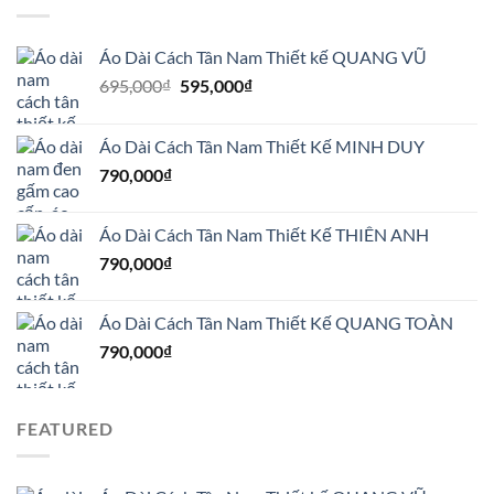
Áo Dài Cách Tân Nam Thiết kế QUANG VŨ
Giá
Giá
695,000
₫
595,000
₫
gốc
hiện
là:
tại
Áo Dài Cách Tân Nam Thiết Kế MINH DUY
695,000₫.
là:
790,000
₫
595,000₫.
Áo Dài Cách Tân Nam Thiết Kế THIÊN ANH
790,000
₫
Áo Dài Cách Tân Nam Thiết Kế QUANG TOÀN
790,000
₫
FEATURED