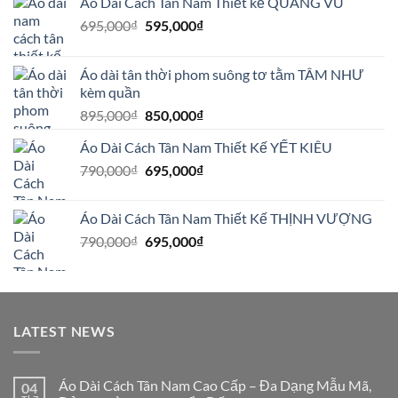
Áo Dài Cách Tân Nam Thiết kế QUANG VŨ
Giá
Giá
695,000
₫
595,000
₫
gốc
hiện
là:
tại
Áo dài tân thời phom suông tơ tằm TÂM NHƯ
695,000₫.
là:
kèm quần
595,000₫.
Giá
Giá
895,000
₫
850,000
₫
gốc
hiện
Áo Dài Cách Tân Nam Thiết Kế YẾT KIÊU
là:
tại
Giá
Giá
790,000
₫
895,000₫.
695,000
₫
là:
gốc
hiện
850,000₫.
là:
tại
Áo Dài Cách Tân Nam Thiết Kế THỊNH VƯỢNG
790,000₫.
là:
Giá
Giá
790,000
₫
695,000
₫
695,000₫.
gốc
hiện
là:
tại
790,000₫.
là:
695,000₫.
LATEST NEWS
Áo Dài Cách Tân Nam Cao Cấp – Đa Dạng Mẫu Mã,
04