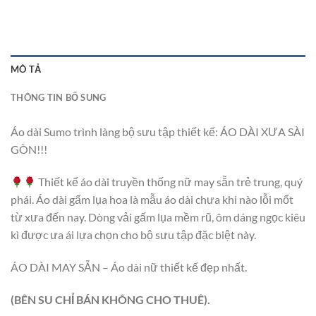
MÔ TẢ
THÔNG TIN BỔ SUNG
Áo dài Sumo trình làng bộ sưu tập thiết kế: ÁO DÀI XƯA SÀI
GÒN!!!
Thiết kế áo dài truyền thống nữ may sẵn trẻ trung, quý
phái. Áo dài gấm lụa hoa là mẫu áo dài chưa khi nào lỗi mốt
từ xưa đến nay. Dòng vải gấm lụa mềm rũ, ôm dáng ngọc kiêu
kì được ưa ái lựa chọn cho bộ sưu tập đặc biệt này.
ÁO DÀI MAY SẴN – Áo dài nữ thiết kế đẹp nhất.
(BÊN SU CHỈ BÁN KHÔNG CHO THUÊ).