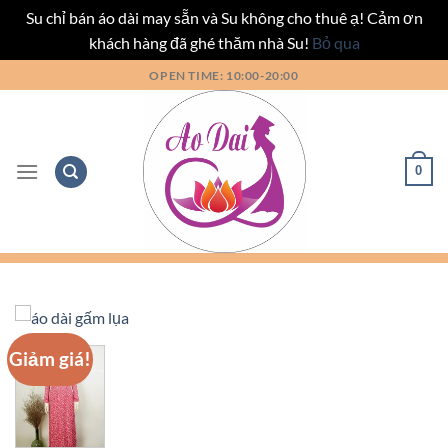
Su chỉ bán áo dài may sẵn và Su không cho thuê ạ! Cảm ơn
khách hàng đã ghé thăm nhà Su!
Bỏ qua
Bỏ
OPEN TIME: 10:00-20:00
qua
nội
dung
0
Giảm giá!