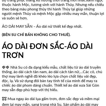
bộ trang phục mang xu hướng thời trang mới nhất.xanh ngọc
thuộc hành Mộc, tương sinh với hành Thủy. Nhưng nếu chiếu
theo bảng màu phong thủy thì hành Thủy lại giúp những
người mệnh Thủy và mệnh Mộc gặp nhiều may mắn, thuận lợi
và suôn sẻ hơn.
ÁO DÀI MAY SẴN – Áo dài nữ thiết kế đẹp nhất.
(BÊN SU CHỈ BÁN KHÔNG CHO THUÊ).
ÁO DÀI ĐƠN SẮC-ÁO DÀI
TRƠN
🍓🍓 Nhà Su có đa dạng kiểu mẫu, chất liệu từ áo dài truyền
thống, áo dài cách tân nam, áo dài cách tân nữ,…Các cô, chú
thợ may lành nghề đã khéo léo lựa chọn chất liệu vải đẹp,
độc, lạ. Và sử dụng đôi bàn tay tinh tế của mình để may ra
chiếc áo dài phom dáng chuẩn. Thiết kế áo dài xưa Sài Gòn
may sẵn đẹp phù hợp với thị hiếu.
🎖🎖 Mua ngay áo dài lụa gấm trơn, đơn sắc đẹp và mềm mại
đem lại may mắn, sang trọng nhà Su. Sản phẩm áo dài may