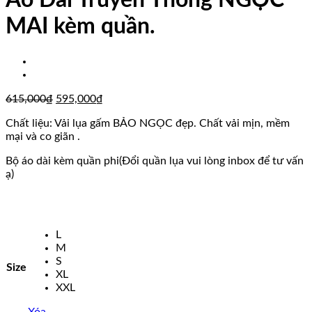
Áo Dài Truyền Thống NGỌC
MAI kèm quần.
Giá
Giá
615,000
₫
595,000
₫
gốc
hiện
Chất liệu: Vải lụa gấm BẢO NGỌC đẹp. Chất vải mịn, mềm
là:
tại
mại và co giãn .
615,000₫.
là:
595,000₫.
Bộ áo dài kèm quần phi(Đổi quần lụa vui lòng inbox để tư vấn
ạ)
L
M
S
Size
XL
XXL
Xóa