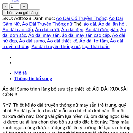
Áo
Dài
Thêm vào giỏ hàng
Truyền
SKU:
Adtt628
Danh mục:
Áo Dài Cổ Truyền Thống
,
Áo Dài
Thống
Gấm Nữ
,
Áo Dài Truyền Thống nữ
Thẻ:
áo dài
,
Áo dài ăn hỏi
,
NGỌC
Áo dài cao cấp
,
Áo dài cưới
,
Áo dài đẹp
,
Áo dài đơn giản
,
Áo
MAI
dài đơn sắc
,
Áo dài may sẵn
,
áo dài may sẵn cao cấp
,
Áo dài
kèm
nữ đẹp
,
Áo dài sumo
,
Áo dài thiết kế
,
Áo dài tơ tằm
,
Áo dài
quần.
truyền thống
,
Áo dài truyền thống nữ
,
Lụa thái tuấn
số
lượng
Mô tả
Thông tin bổ sung
Áo dài Sumo trình làng bộ sưu tập thiết kế: ÁO DÀI XƯA SÀI
GÒN!!!
🌹🌹 Thiết kế áo dài truyền thống nữ may sẵn trẻ trung, quý
phái. Áo dài gấm lụa hoa là mẫu áo dài chưa khi nào lỗi mốt
từ xưa đến nay. Dòng vải gấm lụa mềm rũ, ôm dáng ngọc kiêu
kì được ưa ái lựa chọn cho bộ sưu tập đặc biệt này. Tông màu
xanh ngọc cũng được sử dụng để lên ý tưởng để tạo ra những