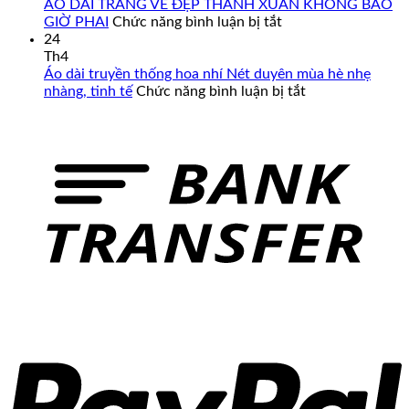
Cấp
Áo
ÁO DÀI TRẮNG VẺ ĐẸP THANH XUÂN KHÔNG BAO
–
Dài
ở
GIỜ PHAI
Chức năng bình luận bị tắt
Đa
Cưới
ÁO
24
Dạng
Cô
DÀI
Th4
Mẫu
Dâu
TRẮNG
Áo dài truyền thống hoa nhí Nét duyên mùa hè nhẹ
Mã,
Màu
VẺ
ở
nhàng, tinh tế
Chức năng bình luận bị tắt
Đủ
Đỏ
ĐẸP
Áo
Size
Đẹp
THANH
dài
Từ
XUÂN
truyền
Form
KHÔNG
thống
Chuẩn
BAO
hoa
Đến
GIỜ
nhí
Big
PHAI
Nét
Size
duyên
mùa
hè
nhẹ
nhàng,
tinh
tế