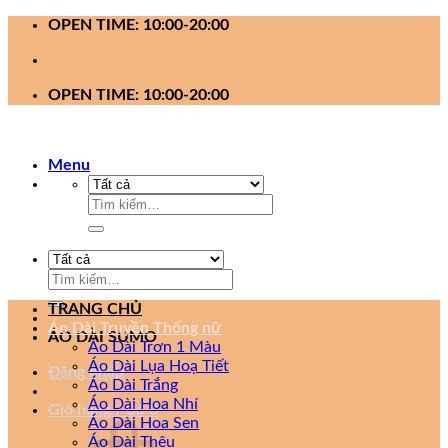
Bỏ
OPEN TIME: 10:00-20:00
qua
nội
dung
OPEN TIME: 10:00-20:00
Menu
Tìm
kiếm:
Tìm
kiếm:
TRANG CHỦ
Áo Dài Truyền Thống nữ
ÁO DÀI SUMO
Áo Dài Trơn 1 Màu
Áo Dài Lụa Hoạ Tiết
Đăng nhập
Áo Dài Trắng
Áo Dài Hoa Nhí
Giỏ hàng /
0
₫
0
Áo Dài Hoa Sen
Áo Dài Thêu