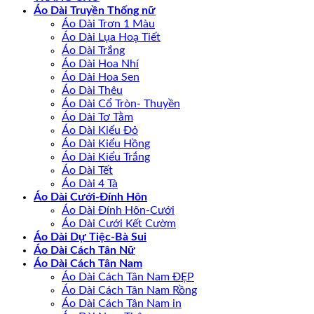
Áo Dài Truyền Thống nữ
Áo Dài Trơn 1 Màu
Áo Dài Lụa Hoạ Tiết
Áo Dài Trắng
Áo Dài Hoa Nhí
Áo Dài Hoa Sen
Áo Dài Thêu
Áo Dài Cổ Tròn- Thuyền
Áo Dài Tơ Tằm
Áo Dài Kiểu Đỏ
Áo Dài Kiểu Hồng
Áo Dài Kiểu Trắng
Áo Dài Tết
Áo Dài 4 Tà
Áo Dài Cưới-Đính Hôn
Áo Dài Đính Hôn-Cưới
Áo Dài Cưới Kết Cườm
Áo Dài Dự Tiệc-Bà Sui
Áo Dài Cách Tân Nữ
Áo Dài Cách Tân Nam
Áo Dài Cách Tân Nam ĐẸP
Áo Dài Cách Tân Nam Rồng
Áo Dài Cách Tân Nam in