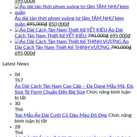
Giá
Giá
595,000
₫
gốc
hiện
là:
tại
695,000₫.
là:
Áo dài tân thời phom suông tơ tằm TÂM NHƯ kèm
595,000₫.
Giá
Giá
quần
895,000
₫
850,000
₫
gốc
hiện
Áo Dài
là:
tại
Giá
Gi
Cách Tân Nam Thiết Kế YẾT KIÊU
790,000
₫
695,000
₫
895,000₫.
là:
gốc
hi
Áo
850,000₫.
là:
tại
Dài Cách Tân Nam Thiết Kế THỊNH VƯỢNG
790,000
₫
Giá
Giá
790,000₫.
là:
695,000
₫
gốc
hiện
69
Latest News
là:
tại
790,000₫.
là:
04
695,000₫.
Th7
Áo Dài Cách Tân Nam Cao Cấp – Đa Dạng Mẫu Mã, Đủ
Size Từ Form Chuẩn Đến Big Size
Chức năng bình luận
ở
bị tắt
Áo
30
Dài
Th6
Cách
Top Mẫu Áo Dài Cưới Cô Dâu Màu Đỏ Đẹp
Chức năng
Tân
ở
bình luận bị tắt
Nam
Top
28
Cao
Mẫu
Th4