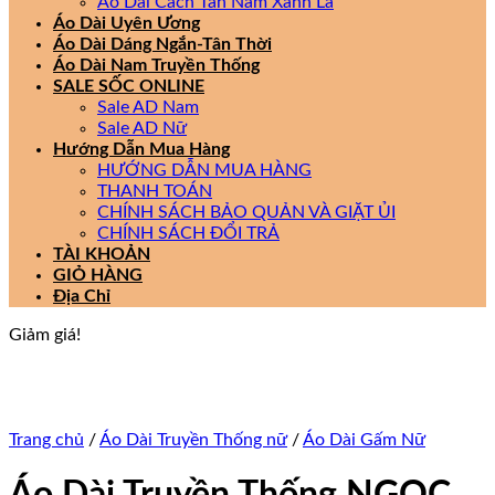
Áo Dài Cách Tân Nam Xanh Lá
Áo Dài Uyên Ương
Áo Dài Dáng Ngắn-Tân Thời
Áo Dài Nam Truyền Thống
SALE SỐC ONLINE
Sale AD Nam
Sale AD Nữ
Hướng Dẫn Mua Hàng
HƯỚNG DẪN MUA HÀNG
THANH TOÁN
CHÍNH SÁCH BẢO QUẢN VÀ GIẶT ỦI
CHÍNH SÁCH ĐỔI TRẢ
TÀI KHOẢN
GIỎ HÀNG
Địa Chỉ
Giảm giá!
Trang chủ
/
Áo Dài Truyền Thống nữ
/
Áo Dài Gấm Nữ