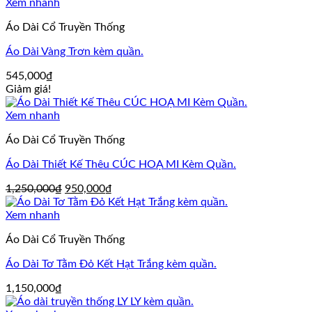
Xem nhanh
Áo Dài Cổ Truyền Thống
Áo Dài Vàng Trơn kèm quần.
545,000
₫
Giảm giá!
Xem nhanh
Áo Dài Cổ Truyền Thống
Áo Dài Thiết Kế Thêu CÚC HOẠ MI Kèm Quần.
Giá
Giá
1,250,000
₫
950,000
₫
gốc
hiện
là:
tại
Xem nhanh
1,250,000₫.
là:
Áo Dài Cổ Truyền Thống
950,000₫.
Áo Dài Tơ Tằm Đỏ Kết Hạt Trắng kèm quần.
1,150,000
₫