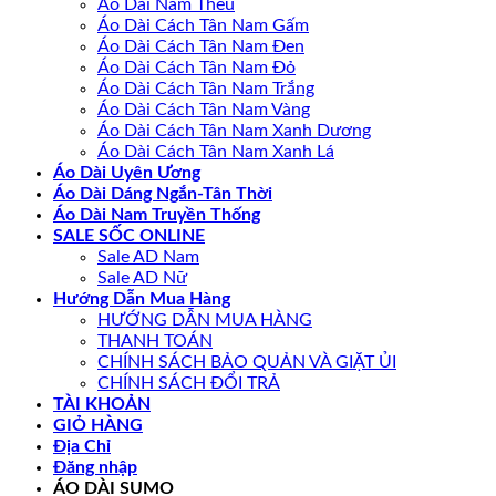
Áo Dài Nam Thêu
Áo Dài Cách Tân Nam Gấm
Áo Dài Cách Tân Nam Đen
Áo Dài Cách Tân Nam Đỏ
Áo Dài Cách Tân Nam Trắng
Áo Dài Cách Tân Nam Vàng
Áo Dài Cách Tân Nam Xanh Dương
Áo Dài Cách Tân Nam Xanh Lá
Áo Dài Uyên Ương
Áo Dài Dáng Ngắn-Tân Thời
Áo Dài Nam Truyền Thống
SALE SỐC ONLINE
Sale AD Nam
Sale AD Nữ
Hướng Dẫn Mua Hàng
HƯỚNG DẪN MUA HÀNG
THANH TOÁN
CHÍNH SÁCH BẢO QUẢN VÀ GIẶT ỦI
CHÍNH SÁCH ĐỔI TRẢ
TÀI KHOẢN
GIỎ HÀNG
Địa Chỉ
Đăng nhập
ÁO DÀI SUMO