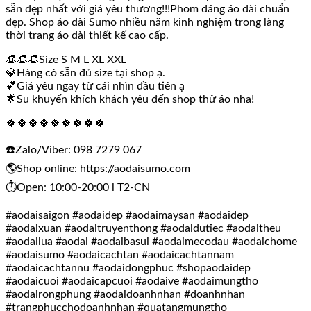
sẵn đẹp nhất với giá yêu thương!!!Phom dáng áo dài chuẩn
đẹp. Shop áo dài Sumo nhiều năm kinh nghiệm trong làng
thời trang áo dài thiết kế cao cấp.
👒👒👒Size S M L XL XXL
💎Hàng có sẵn đủ size tại shop ạ.
💕Giá yêu ngay từ cái nhìn đầu tiên ạ
🌟Su khuyến khích khách yêu đến shop thử áo nha!
🍀🍀🍀🍀🍀🍀🍀🍀🍀
☎️Zalo/Viber: 098 7279 067
🌎Shop online: https://aodaisumo.com
⏱️Open: 10:00-20:00 l T2-CN
#aodaisaigon #aodaidep #aodaimaysan #aodaidep
#aodaixuan #aodaitruyenthong #aodaidutiec #aodaitheu
#aodailua #aodai #aodaibasui #aodaimecodau #aodaichome
#aodaisumo #aodaicachtan #aodaicachtannam
#aodaicachtannu #aodaidongphuc #shopaodaidep
#aodaicuoi #aodaicapcuoi #aodaive #aodaimungtho
#aodairongphung #aodaidoanhnhan #doanhnhan
#trangphucchodoanhnhan #quatangmungtho