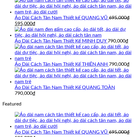
Áo Dài Cách Tân Nam Thiết kế QUANG VŨ
695,000
₫
Giá
Giá
595,000
₫
gốc
hiện
là:
tại
695,000₫.
là:
Áo Dài Cách Tân Nam Thiết Kế MINH DUY
790,000
₫
595,000₫.
Áo Dài Cách Tân Nam Thiết Kế THIÊN ANH
790,000
₫
Áo Dài Cách Tân Nam Thiết Kế QUANG TOÀN
790,000
₫
Featured
Áo Dài Cách Tân Nam Thiết kế QUANG VŨ
695,000
₫