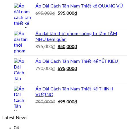
Áo Dài Cách Tân Nam Thiết kế QUANG VŨ
Giá
Giá
695,000
₫
595,000
₫
gốc
hiện
là:
tại
695,000₫.
là:
Áo dài tân thời phom suông tơ tằm TÂM
595,000₫.
NHƯ kèm quần
Giá
Giá
895,000
₫
850,000
₫
gốc
hiện
là:
tại
Áo Dài Cách Tân Nam Thiết Kế YẾT KIÊU
895,000₫.
là:
Giá
Giá
790,000
₫
695,000
₫
850,000₫.
gốc
hiện
là:
tại
790,000₫.
là:
Áo Dài Cách Tân Nam Thiết Kế THỊNH
695,000₫.
VƯỢNG
Giá
Giá
790,000
₫
695,000
₫
gốc
hiện
là:
tại
Latest News
790,000₫.
là:
695,000₫.
04