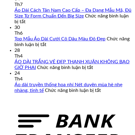
Th7
Áo Dài Cách Tân Nam Cao Cấp – Đa Dạng Mẫu Mã, Đủ
Size Từ Form Chuẩn Đến Big Size
Chức năng bình luận
ở
bị tắt
Áo
30
Dài
Th6
Cách
Top Mẫu Áo Dài Cưới Cô Dâu Màu Đỏ Đẹp
Chức năng
Tân
ở
bình luận bị tắt
Nam
Top
28
Cao
Mẫu
Th4
Cấp
Áo
ÁO DÀI TRẮNG VẺ ĐẸP THANH XUÂN KHÔNG BAO
–
Dài
ở
GIỜ PHAI
Chức năng bình luận bị tắt
Đa
Cưới
ÁO
24
Dạng
Cô
DÀI
Th4
Mẫu
Dâu
TRẮNG
Áo dài truyền thống hoa nhí Nét duyên mùa hè nhẹ
Mã,
Màu
VẺ
ở
nhàng, tinh tế
Chức năng bình luận bị tắt
Đủ
Đỏ
ĐẸP
Áo
Size
Đẹp
THANH
dài
Từ
XUÂN
truyền
Form
KHÔNG
thống
Chuẩn
BAO
hoa
Đến
GIỜ
nhí
Big
PHAI
Nét