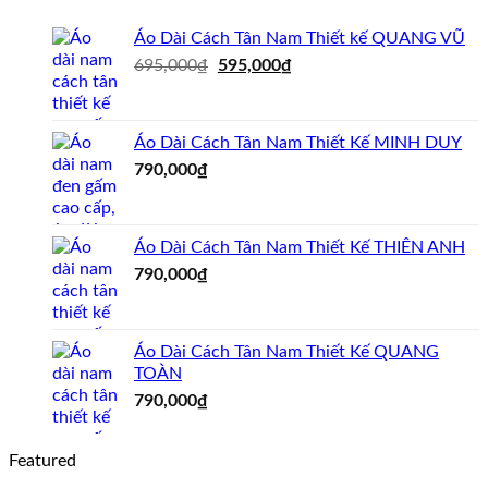
1,250,000₫.
1,050,000₫.
Áo Dài Cách Tân Nam Thiết kế QUANG VŨ
Giá
Giá
695,000
₫
595,000
₫
gốc
hiện
là:
tại
695,000₫.
là:
Áo Dài Cách Tân Nam Thiết Kế MINH DUY
595,000₫.
790,000
₫
Áo Dài Cách Tân Nam Thiết Kế THIÊN ANH
790,000
₫
Áo Dài Cách Tân Nam Thiết Kế QUANG
TOÀN
790,000
₫
Featured