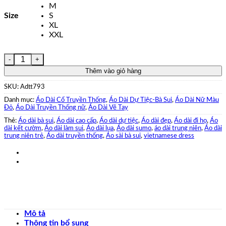
M
Size
S
XL
XXL
Áo Dài Cao Cấp Thiết Kế Vẽ Tay HUYỀN MY Kèm Quần số lượ
Thêm vào giỏ hàng
SKU:
Adtt793
Danh mục:
Áo Dài Cổ Truyền Thống
,
Áo Dài Dự Tiệc-Bà Sui
,
Áo Dài Nữ Màu
Đỏ
,
Áo Dài Truyền Thống nữ
,
Áo Dài Vẽ Tay
Thẻ:
Áo dài bà sui
,
Áo dài cao cấp
,
Áo dài dự tiệc
,
Áo dài đẹp
,
Áo dài đi họ
,
Áo
dài kết cườm
,
Áo dài làm sui
,
Áo dài lụa
,
Áo dài sumo
,
áo dài trung niên
,
Áo dài
trung niên trẻ
,
Áo dài truyền thống
,
Áo sài bà sui
,
vietnamese dress
Mô tả
Thông tin bổ sung