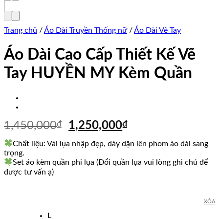
Trang chủ
/
Áo Dài Truyền Thống nữ
/
Áo Dài Vẽ Tay
Áo Dài Cao Cấp Thiết Kế Vẽ
Tay HUYỀN MY Kèm Quần
Giá
Giá
1,450,000
₫
1,250,000
₫
gốc
hiện
Chất liệu: Vải lụa nhập đẹp, dày dặn lên phom áo dài sang
là:
tại
trọng.
1,450,000₫.
là:
Set áo kèm quần phi lụa (Đổi quần lụa vui lòng ghi chú để
1,250,000₫.
được tư vấn ạ)
XÓA
L