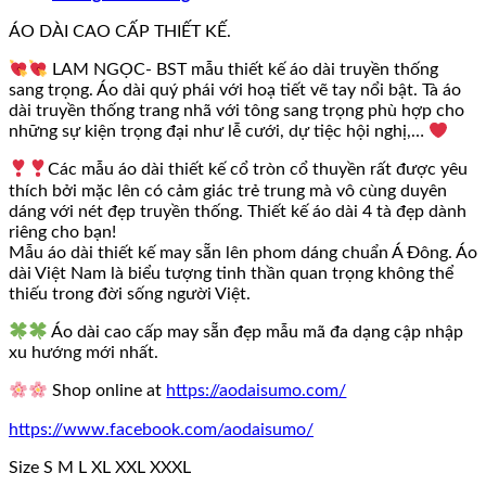
ÁO DÀI CAO CẤP THIẾT KẾ.
LAM NGỌC- BST mẫu thiết kế áo dài truyền thống
sang trọng. Áo dài quý phái với hoạ tiết vẽ tay nổi bật. Tà áo
dài truyền thống trang nhã với tông sang trọng phù hợp cho
những sự kiện trọng đại như lễ cưới, dự tiệc hội nghị,…
Các mẫu áo dài thiết kế cổ tròn cổ thuyền rất được yêu
thích bởi mặc lên có cảm giác trẻ trung mà vô cùng duyên
dáng với nét đẹp truyền thống. Thiết kế áo dài 4 tà đẹp dành
riêng cho bạn!
Mẫu áo dài thiết kế may sẵn lên phom dáng chuẩn Á Đông. Áo
dài Việt Nam là biểu tượng tinh thần quan trọng không thể
thiếu trong đời sống người Việt.
Áo dài cao cấp may sẵn đẹp mẫu mã đa dạng cập nhập
xu hướng mới nhất.
Shop online at
https://aodaisumo.com/
https://www.facebook.com/aodaisumo/
Size S M L XL XXL XXXL