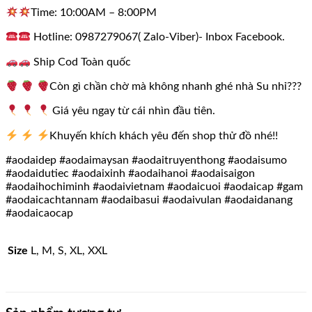
Time: 10:00AM – 8:00PM
Hotline: 0987279067( Zalo-Viber)- Inbox Facebook.
Ship Cod Toàn quốc
Còn gì chần chờ mà không nhanh ghé nhà Su nhỉ???
Giá yêu ngay từ cái nhìn đầu tiên.
Khuyến khích khách yêu đến shop thử đồ nhé!!
#aodaidep #aodaimaysan #aodaitruyenthong #aodaisumo
#aodaidutiec #aodaixinh #aodaihanoi #aodaisaigon
#aodaihochiminh #aodaivietnam #aodaicuoi #aodaicap #gam
#aodaicachtannam #aodaibasui #aodaivulan #aodaidanang
#aodaicaocap
Size
L, M, S, XL, XXL