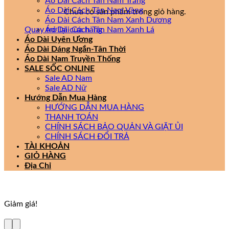
Áo Dài Cách Tân Nam Trắng
Áo Dài Cách Tân Nam Vàng
Chưa có sản phẩm trong giỏ hàng.
Áo Dài Cách Tân Nam Xanh Dương
Quay trở lại cửa hàng
Áo Dài Cách Tân Nam Xanh Lá
Áo Dài Uyên Ương
Áo Dài Dáng Ngắn-Tân Thời
Áo Dài Nam Truyền Thống
SALE SỐC ONLINE
Sale AD Nam
Sale AD Nữ
Hướng Dẫn Mua Hàng
HƯỚNG DẪN MUA HÀNG
THANH TOÁN
CHÍNH SÁCH BẢO QUẢN VÀ GIẶT ỦI
CHÍNH SÁCH ĐỔI TRẢ
TÀI KHOẢN
GIỎ HÀNG
Địa Chỉ
Giảm giá!