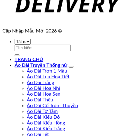
Cập Nhập Mẫu Mới 2026 ©
Tìm
kiếm:
TRANG CHỦ
Áo Dài Truyền Thống nữ
Áo Dài Trơn 1 Màu
Áo Dài Lụa Hoạ Tiết
Áo Dài Trắng
Áo Dài Hoa Nhí
Áo Dài Hoa Sen
Áo Dài Thêu
Áo Dài Cổ Tròn- Thuyền
Áo Dài Tơ Tằm
Áo Dài Kiểu Đỏ
Áo Dài Kiểu Hồng
Áo Dài Kiểu Trắng
Áo Dài Tết