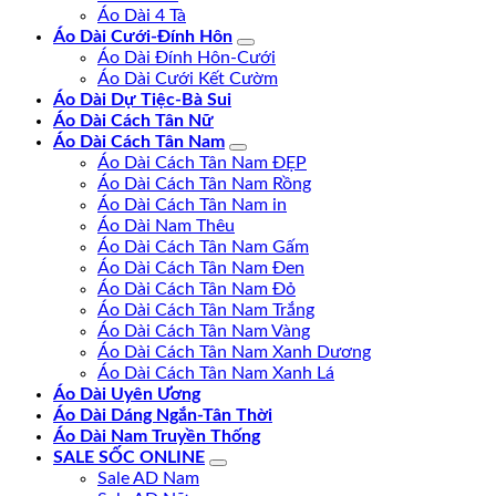
Áo Dài 4 Tà
Áo Dài Cưới-Đính Hôn
Áo Dài Đính Hôn-Cưới
Áo Dài Cưới Kết Cườm
Áo Dài Dự Tiệc-Bà Sui
Áo Dài Cách Tân Nữ
Áo Dài Cách Tân Nam
Áo Dài Cách Tân Nam ĐẸP
Áo Dài Cách Tân Nam Rồng
Áo Dài Cách Tân Nam in
Áo Dài Nam Thêu
Áo Dài Cách Tân Nam Gấm
Áo Dài Cách Tân Nam Đen
Áo Dài Cách Tân Nam Đỏ
Áo Dài Cách Tân Nam Trắng
Áo Dài Cách Tân Nam Vàng
Áo Dài Cách Tân Nam Xanh Dương
Áo Dài Cách Tân Nam Xanh Lá
Áo Dài Uyên Ương
Áo Dài Dáng Ngắn-Tân Thời
Áo Dài Nam Truyền Thống
SALE SỐC ONLINE
Sale AD Nam