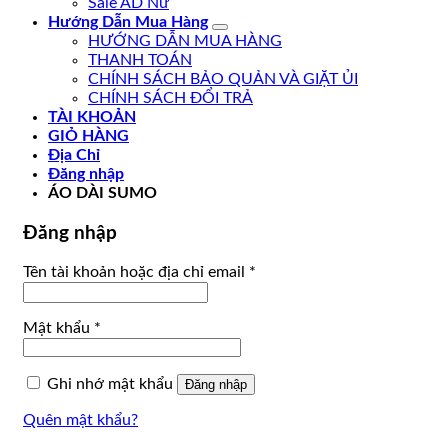
Sale AD Nữ
Hướng Dẫn Mua Hàng
HƯỚNG DẪN MUA HÀNG
THANH TOÁN
CHÍNH SÁCH BẢO QUẢN VÀ GIẶT ỦI
CHÍNH SÁCH ĐỔI TRẢ
TÀI KHOẢN
GIỎ HÀNG
Địa Chỉ
Đăng nhập
ÁO DÀI SUMO
Đăng nhập
Bắt
Tên tài khoản hoặc địa chỉ email
*
buộc
Bắt
Mật khẩu
*
buộc
Ghi nhớ mật khẩu
Đăng nhập
Quên mật khẩu?