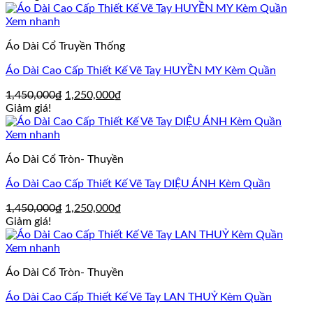
là:
tại
1,350,000₫.
là:
Xem nhanh
950,000₫.
Áo Dài Cổ Truyền Thống
Áo Dài Cao Cấp Thiết Kế Vẽ Tay HUYỀN MY Kèm Quần
Giá
Giá
1,450,000
₫
1,250,000
₫
gốc
hiện
Giảm giá!
là:
tại
1,450,000₫.
là:
Xem nhanh
1,250,000₫.
Áo Dài Cổ Tròn- Thuyền
Áo Dài Cao Cấp Thiết Kế Vẽ Tay DIỆU ÁNH Kèm Quần
Giá
Giá
1,450,000
₫
1,250,000
₫
gốc
hiện
Giảm giá!
là:
tại
1,450,000₫.
là:
Xem nhanh
1,250,000₫.
Áo Dài Cổ Tròn- Thuyền
Áo Dài Cao Cấp Thiết Kế Vẽ Tay LAN THUỶ Kèm Quần