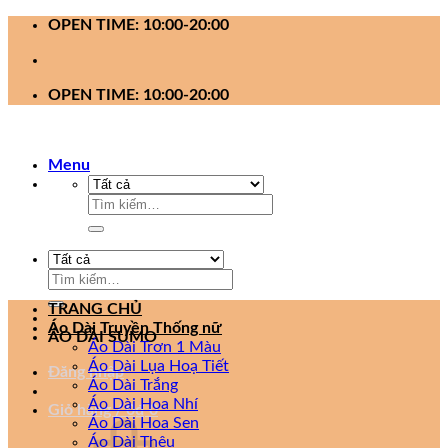
Bỏ
OPEN TIME: 10:00-20:00
qua
nội
dung
OPEN TIME: 10:00-20:00
Menu
Tìm
kiếm:
Tìm
kiếm:
TRANG CHỦ
Áo Dài Truyền Thống nữ
ÁO DÀI SUMO
Áo Dài Trơn 1 Màu
Áo Dài Lụa Hoạ Tiết
Đăng nhập
Áo Dài Trắng
Áo Dài Hoa Nhí
Giỏ hàng /
0
₫
0
Áo Dài Hoa Sen
Áo Dài Thêu