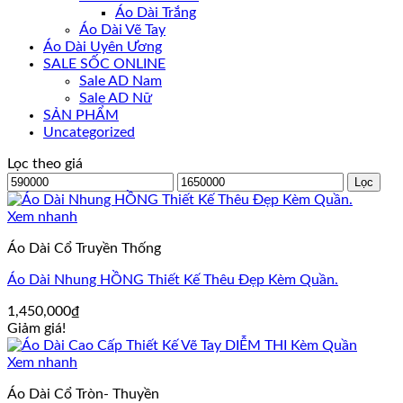
Áo Dài Trắng
Áo Dài Vẽ Tay
Áo Dài Uyên Ương
SALE SỐC ONLINE
Sale AD Nam
Sale AD Nữ
SẢN PHẨM
Uncategorized
Lọc theo giá
Giá
Giá
Lọc
tối
tối
thiểu
đa
Xem nhanh
Áo Dài Cổ Truyền Thống
Áo Dài Nhung HỒNG Thiết Kế Thêu Đẹp Kèm Quần.
1,450,000
₫
Giảm giá!
Xem nhanh
Áo Dài Cổ Tròn- Thuyền