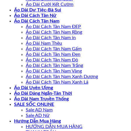
Áo Dài Cưới Kết Cườm
Áo Dài Dự Tiệc-Bà Sui
Áo Dài Cách Tân Nữ
Áo Dài Cách Tân Nam
Áo Dài Cách Tân Nam ĐẸP
Áo Dài Cách Tân Nam Rồng
Áo Dài Cách Tân Nam in
Áo Dài Nam Thêu
Áo Dài Cách Tân Nam Gấm
Áo Dài Cách Tân Nam Đen
Áo Dài Cách Tân Nam Đỏ
Áo Dài Cách Tân Nam Trắng
Áo Dài Cách Tân Nam Vàng
Áo Dài Cách Tân Nam Xanh Dương
Áo Dài Cách Tân Nam Xanh Lá
Áo Dài Uyên Ương
Áo Dài Dáng Ngắn-Tân Thời
Áo Dài Nam Truyền Thống
SALE SỐC ONLINE
Sale AD Nam
Sale AD Nữ
Hướng Dẫn Mua Hàng
HƯỚNG DẪN MUA HÀNG