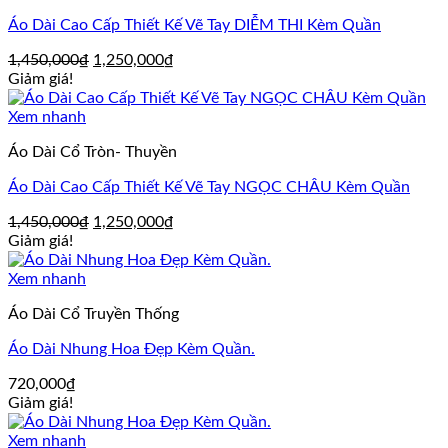
Áo Dài Cao Cấp Thiết Kế Vẽ Tay DIỄM THI Kèm Quần
Giá
Giá
1,450,000
₫
1,250,000
₫
gốc
hiện
Giảm giá!
là:
tại
1,450,000₫.
là:
Xem nhanh
1,250,000₫.
Áo Dài Cổ Tròn- Thuyền
Áo Dài Cao Cấp Thiết Kế Vẽ Tay NGỌC CHÂU Kèm Quần
Giá
Giá
1,450,000
₫
1,250,000
₫
gốc
hiện
Giảm giá!
là:
tại
1,450,000₫.
là:
Xem nhanh
1,250,000₫.
Áo Dài Cổ Truyền Thống
Áo Dài Nhung Hoa Đẹp Kèm Quần.
720,000
₫
Giảm giá!
Xem nhanh