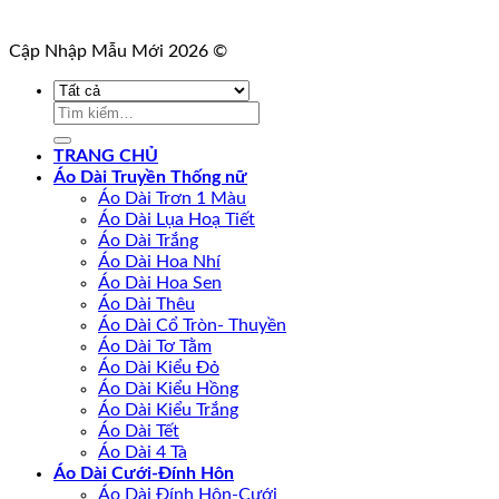
Cập Nhập Mẫu Mới 2026 ©
Tìm
kiếm:
TRANG CHỦ
Áo Dài Truyền Thống nữ
Áo Dài Trơn 1 Màu
Áo Dài Lụa Hoạ Tiết
Áo Dài Trắng
Áo Dài Hoa Nhí
Áo Dài Hoa Sen
Áo Dài Thêu
Áo Dài Cổ Tròn- Thuyền
Áo Dài Tơ Tằm
Áo Dài Kiểu Đỏ
Áo Dài Kiểu Hồng
Áo Dài Kiểu Trắng
Áo Dài Tết
Áo Dài 4 Tà
Áo Dài Cưới-Đính Hôn
Áo Dài Đính Hôn-Cưới