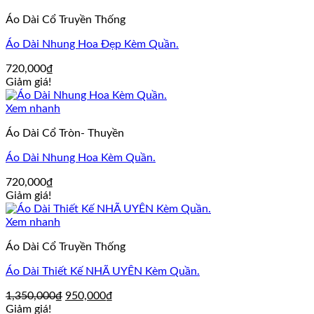
Áo Dài Cổ Truyền Thống
Áo Dài Nhung Hoa Đẹp Kèm Quần.
720,000
₫
Giảm giá!
Xem nhanh
Áo Dài Cổ Tròn- Thuyền
Áo Dài Nhung Hoa Kèm Quần.
720,000
₫
Giảm giá!
Xem nhanh
Áo Dài Cổ Truyền Thống
Áo Dài Thiết Kế NHÃ UYÊN Kèm Quần.
Giá
Giá
1,350,000
₫
950,000
₫
gốc
hiện
Giảm giá!