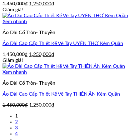
Giá
Giá
1,450,000
₫
1,250,000
₫
gốc
hiện
Giảm giá!
là:
tại
1,450,000₫.
là:
Xem nhanh
1,250,000₫.
Áo Dài Cổ Tròn- Thuyền
Áo Dài Cao Cấp Thiết Kế Vẽ Tay UYÊN THƠ Kèm Quần
Giá
Giá
1,450,000
₫
1,250,000
₫
gốc
hiện
Giảm giá!
là:
tại
1,450,000₫.
là:
Xem nhanh
1,250,000₫.
Áo Dài Cổ Tròn- Thuyền
Áo Dài Cao Cấp Thiết Kế Vẽ Tay THIÊN ÂN Kèm Quần
Giá
Giá
1,450,000
₫
1,250,000
₫
gốc
hiện
1
là:
tại
2
1,450,000₫.
là:
3
1,250,000₫.
4
…