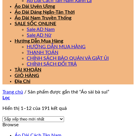
Áo Dài Cách Tân Nam Xanh Lá
Áo Dài Uyên Ương
Áo Dài Dáng Ngắn-Tân Thời
Áo Dài Nam Truyền Thống
SALE SỐC ONLINE
Sale AD Nam
Sale AD Nữ
Hướng Dẫn Mua Hàng
HƯỚNG DẪN MUA HÀNG
THANH TOÁN
CHÍNH SÁCH BẢO QUẢN VÀ GIẶT ỦI
CHÍNH SÁCH ĐỔI TRẢ
TÀI KHOẢN
GIỎ HÀNG
Địa Chỉ
Trang chủ
/
Sản phẩm được gắn thẻ “Áo sài bà sui”
Lọc
Đã
Hiển thị 1–12 của 191 kết quả
sắp
xếp
Browse
theo
mới
Áo Dài Cách Tân Nam