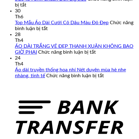
ở
bị tắt
Áo
30
Dài
Th6
Cách
Top Mẫu Áo Dài Cưới Cô Dâu Màu Đỏ Đẹp
Chức năng
Tân
ở
bình luận bị tắt
Nam
Top
28
Cao
Mẫu
Th4
Cấp
Áo
ÁO DÀI TRẮNG VẺ ĐẸP THANH XUÂN KHÔNG BAO
–
Dài
ở
GIỜ PHAI
Chức năng bình luận bị tắt
Đa
Cưới
ÁO
24
Dạng
Cô
DÀI
Th4
Mẫu
Dâu
TRẮNG
Áo dài truyền thống hoa nhí Nét duyên mùa hè nhẹ
Mã,
Màu
VẺ
ở
nhàng, tinh tế
Chức năng bình luận bị tắt
Đủ
Đỏ
ĐẸP
Áo
Size
Đẹp
THANH
dài
Từ
XUÂN
truyền
Form
KHÔNG
thống
Chuẩn
BAO
hoa
Đến
GIỜ
nhí
Big
PHAI
Nét
Size
duyên
mùa
hè