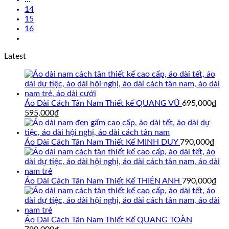
14
15
16
Latest
Áo Dài Cách Tân Nam Thiết kế QUANG VŨ
695,000
₫
Giá
Giá
595,000
₫
gốc
hiện
là:
tại
695,000₫.
là:
Áo Dài Cách Tân Nam Thiết Kế MINH DUY
790,000
₫
595,000₫.
Áo Dài Cách Tân Nam Thiết Kế THIÊN ANH
790,000
₫
Áo Dài Cách Tân Nam Thiết Kế QUANG TOÀN