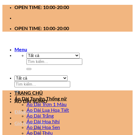
Bỏ
OPEN TIME: 10:00-20:00
qua
nội
dung
OPEN TIME: 10:00-20:00
Menu
Tìm
kiếm:
Tìm
kiếm:
TRANG CHỦ
Áo Dài Truyền Thống nữ
ÁO DÀI SUMO
Áo Dài Trơn 1 Màu
Áo Dài Lụa Hoạ Tiết
Đăng nhập
Áo Dài Trắng
Áo Dài Hoa Nhí
Giỏ hàng /
0
₫
0
Áo Dài Hoa Sen
Áo Dài Thêu