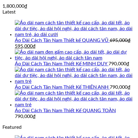
1,800,000
₫
Latest
Áo Dài Cách Tân Nam Thiết kế QUANG VŨ
695,000
₫
Giá
Giá
595,000
₫
gốc
hiện
là:
tại
695,000₫.
là:
Áo Dài Cách Tân Nam Thiết Kế MINH DUY
790,000
₫
595,000₫.
Áo Dài Cách Tân Nam Thiết Kế THIÊN ANH
790,000
₫
Áo Dài Cách Tân Nam Thiết Kế QUANG TOÀN
790,000
₫
Featured