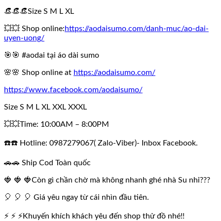
👒👒👒Size S M L XL
💥💥 Shop online:
https://aodaisumo.com/danh-muc/ao-dai-
uyen-uong/
🎯🎯 #aodai tại áo dài sumo
🌸🌸 Shop online at
https://aodaisumo.com/
https://www.facebook.com/aodaisumo/
Size S M L XL XXL XXXL
💥💥Time: 10:00AM – 8:00PM
☎️☎️ Hotline: 0987279067( Zalo-Viber)- Inbox Facebook.
🚗🚗 Ship Cod Toàn quốc
🍓 🍓 🍓Còn gì chần chờ mà không nhanh ghé nhà Su nhỉ???
🎈 🎈 🎈 Giá yêu ngay từ cái nhìn đầu tiên.
⚡ ⚡ ⚡Khuyến khích khách yêu đến shop thử đồ nhé!!