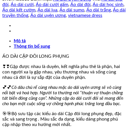
Đôi
đôi
,
Áo dài cưới
,
Áo dài cưới gấm
,
Áo dài đôi
,
Áo dài học sinh
,
LONG
Áo dài kết cườm
,
Áo dài lụa
,
Áo dài sumo
,
Áo dài trắng
,
Áo dài
PHỤNG
truyền thống
,
Áo dài uyên ương
,
vietnamese dress
số
lượng
Mô tả
Thông tin bổ sung
ÁO DÀI CẶP ĐÔI LONG PHỤNG
❣❣Gặp được nhau là duyên, kết nghĩa phu thê là phận, hai
con người xa lạ gặp nhau, yêu thương nhau và sống cùng
nhau cả đời là sự sắp đặt của duyên phận.
💕💕
Cô dâu chú rể cùng nhau mặc áo dài uyên ương sẽ vô cùng
nổi bật và hoà hợp. Người ta thường nói “thuận vợ thuận chồng
tát biển đông cũng cạn”. Những cặp áo dài cưới đôi sẽ mang đến
cho bạn một cuộc sống vợ chồng hạnh phúc trăng long đầu bạc.
🎯🎯Bộ sưu tập các kiểu áo dài Cặp đôi long phụng đẹp, đặc
sắc và sang trọng . Màu sắc đa dạng, kiểu dáng phong phú
cập nhập theo xu hướng mới nhất.