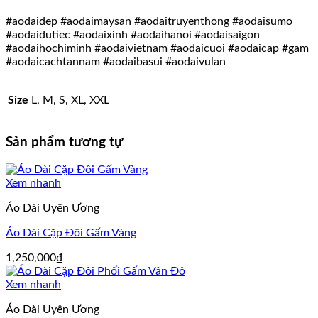
#aodaidep #aodaimaysan #aodaitruyenthong #aodaisumo
#aodaidutiec #aodaixinh #aodaihanoi #aodaisaigon
#aodaihochiminh #aodaivietnam #aodaicuoi #aodaicap #gam
#aodaicachtannam #aodaibasui #aodaivulan
Size
L, M, S, XL, XXL
Sản phẩm tương tự
Xem nhanh
Áo Dài Uyên Ương
Áo Dài Cặp Đôi Gấm Vàng
1,250,000
₫
Xem nhanh
Áo Dài Uyên Ương