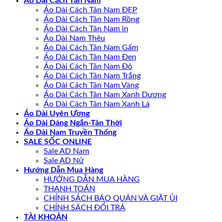
Áo Dài Cách Tân Nam
Áo Dài Cách Tân Nam ĐẸP
Áo Dài Cách Tân Nam Rồng
Áo Dài Cách Tân Nam in
Áo Dài Nam Thêu
Áo Dài Cách Tân Nam Gấm
Áo Dài Cách Tân Nam Đen
Áo Dài Cách Tân Nam Đỏ
Áo Dài Cách Tân Nam Trắng
Áo Dài Cách Tân Nam Vàng
Áo Dài Cách Tân Nam Xanh Dương
Áo Dài Cách Tân Nam Xanh Lá
Áo Dài Uyên Ương
Áo Dài Dáng Ngắn-Tân Thời
Áo Dài Nam Truyền Thống
SALE SỐC ONLINE
Sale AD Nam
Sale AD Nữ
Hướng Dẫn Mua Hàng
HƯỚNG DẪN MUA HÀNG
THANH TOÁN
CHÍNH SÁCH BẢO QUẢN VÀ GIẶT ỦI
CHÍNH SÁCH ĐỔI TRẢ
TÀI KHOẢN