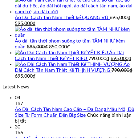
Áo Dài Cách Tân Nam Thiết kế QUANG VŨ
695,000
₫
Giá
Giá
595,000
₫
gốc
hiện
là:
tại
695,000₫.
là:
Áo dài tân thời phom suông tơ tằm TÂM NHƯ kèm
595,000₫.
Giá
Giá
quần
895,000
₫
850,000
₫
gốc
hiện
Áo Dài
là:
tại
Giá
Gi
Cách Tân Nam Thiết Kế YẾT KIÊU
790,000
₫
695,000
₫
895,000₫.
là:
gốc
hi
Áo
850,000₫.
là:
tại
Dài Cách Tân Nam Thiết Kế THỊNH VƯỢNG
790,000
₫
Giá
Giá
790,000₫.
là:
695,000
₫
gốc
hiện
69
Latest News
là:
tại
790,000₫.
là:
04
695,000₫.
Th7
Áo Dài Cách Tân Nam Cao Cấp – Đa Dạng Mẫu Mã, Đủ
Size Từ Form Chuẩn Đến Big Size
Chức năng bình luận
ở
bị tắt
Áo
30
Dài
Th6