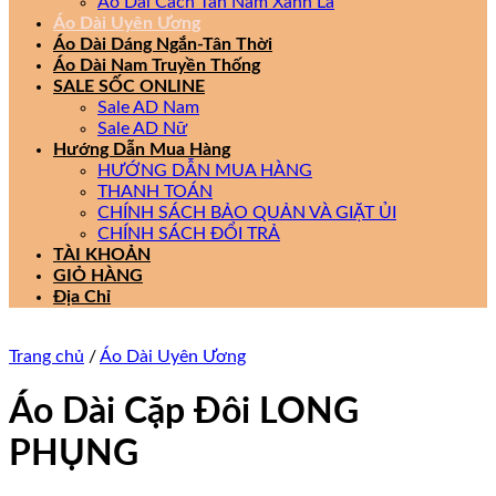
Áo Dài Cách Tân Nam Xanh Lá
Áo Dài Uyên Ương
Áo Dài Dáng Ngắn-Tân Thời
Áo Dài Nam Truyền Thống
SALE SỐC ONLINE
Sale AD Nam
Sale AD Nữ
Hướng Dẫn Mua Hàng
HƯỚNG DẪN MUA HÀNG
THANH TOÁN
CHÍNH SÁCH BẢO QUẢN VÀ GIẶT ỦI
CHÍNH SÁCH ĐỔI TRẢ
TÀI KHOẢN
GIỎ HÀNG
Địa Chỉ
Trang chủ
/
Áo Dài Uyên Ương
Áo Dài Cặp Đôi LONG
PHỤNG