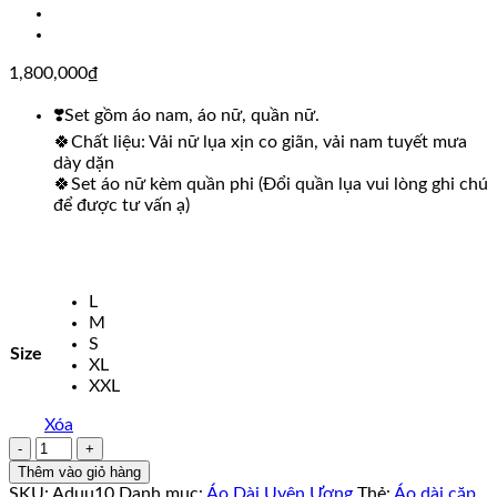
1,800,000
₫
❣️Set gồm áo nam, áo nữ, quần nữ.
🍀Chất liệu: Vải nữ lụa xịn co giãn, vải nam tuyết mưa
dày dặn
🍀Set áo nữ kèm quần phi (Đổi quần lụa vui lòng ghi chú
để được tư vấn ạ)
L
M
S
Size
XL
XXL
Xóa
Áo
Dài
Thêm vào giỏ hàng
Cặp
SKU:
Aduu10
Danh mục:
Áo Dài Uyên Ương
Thẻ:
Áo dài cặp