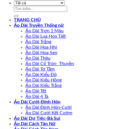
Tìm
kiếm:
TRANG CHỦ
Áo Dài Truyền Thống nữ
Áo Dài Trơn 1 Màu
Áo Dài Lụa Hoạ Tiết
Áo Dài Trắng
Áo Dài Hoa Nhí
Áo Dài Hoa Sen
Áo Dài Thêu
Áo Dài Cổ Tròn- Thuyền
Áo Dài Tơ Tằm
Áo Dài Kiểu Đỏ
Áo Dài Kiểu Hồng
Áo Dài Kiểu Trắng
Áo Dài Tết
Áo Dài 4 Tà
Áo Dài Cưới-Đính Hôn
Áo Dài Đính Hôn-Cưới
Áo Dài Cưới Kết Cườm
Áo Dài Dự Tiệc-Bà Sui
Áo Dài Cách Tân Nữ