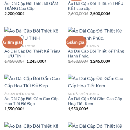
Áo Dài Cặp Đôi Thiết kế GẤM
Áo Dài Cặp Đôi Thiết kế THÊU
TRẮNG Cao Cấp
KẾT cao cấp
Giá
Giá
2,200,000
₫
2,600,000
₫
2,500,000
₫
gốc
hiện
là:
tại
2,600,000₫.
là:
2,500,000₫
Giảm giá!
Giảm giá!
ÁO DÀI UYÊN ƯƠNG
ÁO DÀI UYÊN ƯƠNG
Áo Dài Cặp Đôi Thiết Kế Trắng
Áo Dài Cặp Đôi Thiết Kế Trắng
HỮU TÌNH
Hạnh Phúc.
Giá
Giá
Giá
Giá
1,450,000
₫
1,245,000
₫
1,450,000
₫
1,245,000
₫
gốc
hiện
gốc
hiện
là:
tại
là:
tại
1,450,000₫.
là:
1,450,000₫.
là:
1,245,000₫.
1,245,000₫
ÁO DÀI UYÊN ƯƠNG
ÁO DÀI UYÊN ƯƠNG
Áo Dài Cặp Đôi Gấm Cao Cấp
Áo Dài Cặp Đôi Gấm Cao Cấp
Hoạ Tiết Đỏ Đẹp
Hoạ Tiết Kem
1,550,000
₫
1,550,000
₫