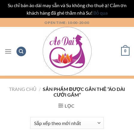
Su chỉ bán áo dài may sẵn và Su không cho thuê ạ! Cảm ơn
khách hàng đã ghé thăm nhà Su!
Bỏ qua
Bỏ
OPEN TIME: 10:00-20:00
qua
nội
dung
0
TRANG CHỦ
/
SẢN PHẨM ĐƯỢC GẮN THẺ “ÁO DÀI
CƯỚI GẤM”
LỌC