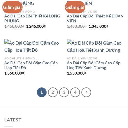
Giảm giá!
Giảm giá!
ÁO DÀI UYÊN ƯƠNG
ÁO DÀI UYÊN ƯƠNG
Áo Dài Cặp Đôi Thiết Kế LONG
Áo Dài Cặp Đôi Thiết Kế ĐOÀN
PHỤNG
VIÊN
Giá
Giá
Giá
Giá
1,450,000
₫
1,245,000
₫
1,450,000
₫
1,345,000
₫
gốc
hiện
gốc
hiện
là:
tại
là:
tại
1,450,000₫.
là:
1,450,000₫.
là:
1,245,000₫.
1,345,000₫
ÁO DÀI UYÊN ƯƠNG
ÁO DÀI UYÊN ƯƠNG
Áo Dài Cặp Đôi Gấm Cao Cấp
Áo Dài Cặp Đôi Gấm Cao Cấp
Hoạ Tiết Đỏ
Hoạ Tiết Xanh Dương
1,550,000
₫
1,550,000
₫
1
2
3
4
LATEST