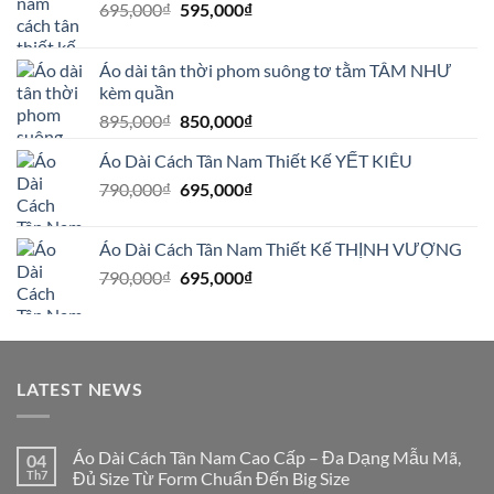
Giá
Giá
695,000
₫
595,000
₫
gốc
hiện
là:
tại
Áo dài tân thời phom suông tơ tằm TÂM NHƯ
695,000₫.
là:
kèm quần
595,000₫.
Giá
Giá
895,000
₫
850,000
₫
gốc
hiện
Áo Dài Cách Tân Nam Thiết Kế YẾT KIÊU
là:
tại
Giá
Giá
790,000
₫
895,000₫.
695,000
₫
là:
gốc
hiện
850,000₫.
là:
tại
Áo Dài Cách Tân Nam Thiết Kế THỊNH VƯỢNG
790,000₫.
là:
Giá
Giá
790,000
₫
695,000
₫
695,000₫.
gốc
hiện
là:
tại
790,000₫.
là:
695,000₫.
LATEST NEWS
Áo Dài Cách Tân Nam Cao Cấp – Đa Dạng Mẫu Mã,
04
Th7
Đủ Size Từ Form Chuẩn Đến Big Size