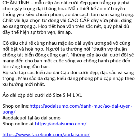
CHÂN TÌNH – mẫu cặp áo dài cưới đẹp gam trắng quý phái
cho ngày trọng đại thăng hoa. Mẫu thiết kế áo nữ truyền
thống yêu kiều chuẩn phom, áo dài cách tân nam sang trọng.
Chất vải lựa chọn từ dòng vải CAO CẤP dày vừa phải, dáng
áo sang trọng ạ. Hoạ tiết hoa văn trên sắc nét, quý phái đủ
đầy thể hiện sự tròn vẹn, ấm áp.
Cô dâu chú rể cùng nhau mặc áo dài uyên ương sẽ vô cùng
nổi bật và hoà hợp. Người ta thường nói “thuận vợ thuận
chồng tát biển đông cũng cạn”. Những cặp áo dài cưới đôi sẽ
mang đến cho bạn một cuộc sống vợ chồng hạnh phúc đến
lúc răng long đầu bạc.
Bộ sưu tập các kiểu áo dài Cặp đôi cưới đẹp, đặc sắc và sang
trọng . Màu sắc đa dạng, kiểu dáng phong phú cập nhập theo
xu hướng mới nhất.
Áo dài cặp đôi cưới đỏ Size S M L XL
Shop online:
https://aodaisumo.com/danh-muc/ao-dai-uyen-
uong/
#aodaicuoi tại áo dài sumo
Shop online at
https://aodaisumo.com/
https://www.facebook.com/aodaisumo/