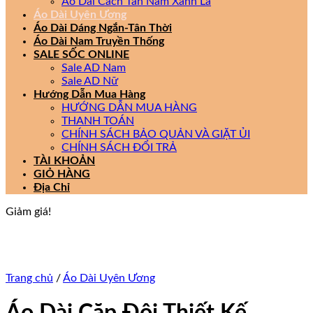
Áo Dài Cách Tân Nam Xanh Lá
Áo Dài Uyên Ương
Áo Dài Dáng Ngắn-Tân Thời
Áo Dài Nam Truyền Thống
SALE SỐC ONLINE
Sale AD Nam
Sale AD Nữ
Hướng Dẫn Mua Hàng
HƯỚNG DẪN MUA HÀNG
THANH TOÁN
CHÍNH SÁCH BẢO QUẢN VÀ GIẶT ỦI
CHÍNH SÁCH ĐỔI TRẢ
TÀI KHOẢN
GIỎ HÀNG
Địa Chỉ
Giảm giá!
Trang chủ
/
Áo Dài Uyên Ương