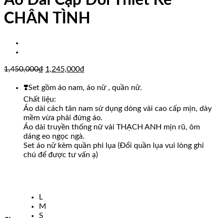
Áo Dài Cặp Đôi Thiết Kế
CHÂN TÌNH
Giá
Giá
1,450,000
₫
1,245,000
₫
gốc
hiện
là:
tại
❣️Set gồm áo nam, áo nữ , quần nữ.
1,450,000₫.
là:
Chất liệu:
1,245,000₫.
Áo dài cách tân nam sử dụng dòng vải cao cấp mịn, dày
mềm vừa phải đứng áo.
Áo dài truyền thống nữ vải THẠCH ANH mịn rũ, ôm
dáng eo ngọc ngà.
Set áo nữ kèm quần phi lụa (Đổi quần lụa vui lòng ghi
chú để được tư vấn ạ)
L
M
S