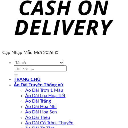
Cập Nhập Mẫu Mới 2026 ©
Tìm
kiếm:
TRANG CHỦ
Áo Dài Truyền Thống nữ
Áo Dài Trơn 1 Màu
Áo Dài Lụa Hoạ Tiết
Áo Dài Trắng
Áo Dài Hoa Nhí
Áo Dài Hoa Sen
Áo Dài Thêu
Áo Dài Cổ Tròn- Thuyền