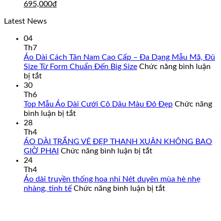
Giá
Giá
790,000₫.
là:
695,000
₫
gốc
hiện
69
Latest News
là:
tại
790,000₫.
là:
04
695,000₫.
Th7
Áo Dài Cách Tân Nam Cao Cấp – Đa Dạng Mẫu Mã, Đủ
Size Từ Form Chuẩn Đến Big Size
Chức năng bình luận
ở
bị tắt
Áo
30
Dài
Th6
Cách
Top Mẫu Áo Dài Cưới Cô Dâu Màu Đỏ Đẹp
Chức năng
Tân
ở
bình luận bị tắt
Nam
Top
28
Cao
Mẫu
Th4
Cấp
Áo
ÁO DÀI TRẮNG VẺ ĐẸP THANH XUÂN KHÔNG BAO
–
Dài
ở
GIỜ PHAI
Chức năng bình luận bị tắt
Đa
Cưới
ÁO
24
Dạng
Cô
DÀI
Th4
Mẫu
Dâu
TRẮNG
Áo dài truyền thống hoa nhí Nét duyên mùa hè nhẹ
Mã,
Màu
VẺ
ở
nhàng, tinh tế
Chức năng bình luận bị tắt
Đủ
Đỏ
ĐẸP
Áo
Size
Đẹp
THANH
dài
Từ
XUÂN
truyền