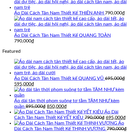
Áo Dài Cách Tân Nam Thiết Kế THIÊN ANH
790,000
₫
Áo Dài Cách Tân Nam Thiết Kế QUANG TOÀN
790,000
₫
Featured
Áo Dài Cách Tân Nam Thiết kế QUANG VŨ
695,000
₫
Giá
Giá
595,000
₫
gốc
hiện
là:
tại
695,000₫.
là:
Áo dài tân thời phom suông tơ tằm TÂM NHƯ kèm
595,000₫.
Giá
Giá
quần
895,000
₫
850,000
₫
gốc
hiện
Áo Dài
là:
tại
Giá
Gi
Cách Tân Nam Thiết Kế YẾT KIÊU
790,000
₫
695,000
₫
895,000₫.
là:
gốc
hi
Áo
850,000₫.
là:
tại
Dài Cách Tân Nam Thiết Kế THỊNH VƯỢNG
790,000
₫