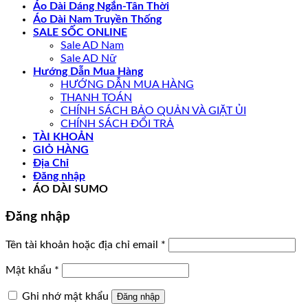
Áo Dài Dáng Ngắn-Tân Thời
Áo Dài Nam Truyền Thống
SALE SỐC ONLINE
Sale AD Nam
Sale AD Nữ
Hướng Dẫn Mua Hàng
HƯỚNG DẪN MUA HÀNG
THANH TOÁN
CHÍNH SÁCH BẢO QUẢN VÀ GIẶT ỦI
CHÍNH SÁCH ĐỔI TRẢ
TÀI KHOẢN
GIỎ HÀNG
Địa Chỉ
Đăng nhập
ÁO DÀI SUMO
Đăng nhập
Bắt
Tên tài khoản hoặc địa chỉ email
*
buộc
Bắt
Mật khẩu
*
buộc
Ghi nhớ mật khẩu
Đăng nhập