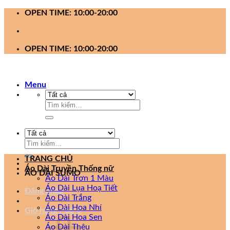
Bỏ
OPEN TIME: 10:00-20:00
qua
nội
dung
OPEN TIME: 10:00-20:00
Menu
Tìm
kiếm:
Tìm
kiếm:
TRANG CHỦ
Áo Dài Truyền Thống nữ
ÁO DÀI SUMO
Áo Dài Trơn 1 Màu
Áo Dài Lụa Hoạ Tiết
Đăng nhập
Áo Dài Trắng
Áo Dài Hoa Nhí
Giỏ hàng /
0
₫
0
Áo Dài Hoa Sen
Áo Dài Thêu