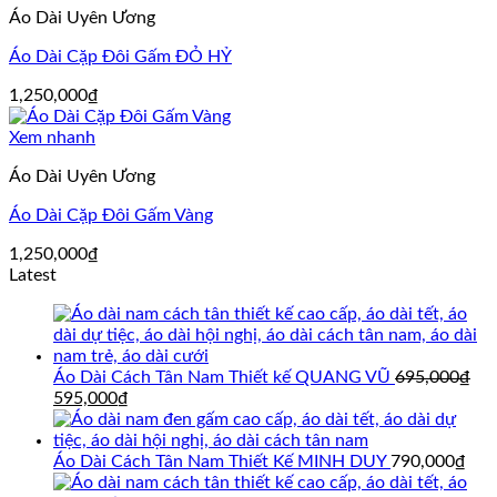
Áo Dài Uyên Ương
Áo Dài Cặp Đôi Gấm ĐỎ HỶ
1,250,000
₫
Xem nhanh
Áo Dài Uyên Ương
Áo Dài Cặp Đôi Gấm Vàng
1,250,000
₫
Latest
Áo Dài Cách Tân Nam Thiết kế QUANG VŨ
695,000
₫
Giá
Giá
595,000
₫
gốc
hiện
là:
tại
695,000₫.
là:
Áo Dài Cách Tân Nam Thiết Kế MINH DUY
790,000
₫
595,000₫.