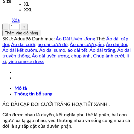
Size
XL
XXL
Xóa
Áo
Dài
Thêm vào giỏ hàng
Cặp
SKU:
Aduu96
Danh mục:
Áo Dài Uyên Ương
Thẻ:
Áo dài cặp
Đôi
đôi
,
Áo dài cưới
,
áo dài cưới đỏ
,
Áo dài cưới gấm
,
Áo dài đôi
,
Thiết
Áo dài kết cườm
,
Áo dài sumo
,
áo dài tết
,
Áo dài trắng
,
Áo dài
Kế
truyền thống
,
Áo dài uyên ương
,
chụp ảnh
,
Chụp ảnh cưới
,
lì
CHÂN
xì
,
vietnamese dress
TÌNH
số
lượng
Mô tả
Thông tin bổ sung
ÁO DÀI CẶP ĐÔI CƯỚI TRẮNG HOẠ TIẾT XANH .
Gặp được nhau là duyên, kết nghĩa phu thê là phận, hai con
người xa lạ gặp nhau, yêu thương nhau và sống cùng nhau cả
đời là sự sắp đặt của duyên phận.