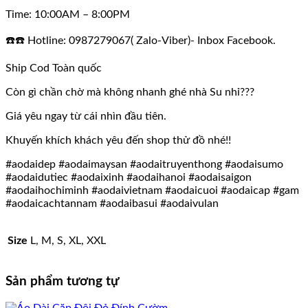
Time: 10:00AM – 8:00PM
☎️☎️ Hotline: 0987279067( Zalo-Viber)- Inbox Facebook.
Ship Cod Toàn quốc
Còn gì chần chờ mà không nhanh ghé nhà Su nhỉ???
Giá yêu ngay từ cái nhìn đầu tiên.
Khuyến khích khách yêu đến shop thử đồ nhé!!
#aodaidep #aodaimaysan #aodaitruyenthong #aodaisumo
#aodaidutiec #aodaixinh #aodaihanoi #aodaisaigon
#aodaihochiminh #aodaivietnam #aodaicuoi #aodaicap #gam
#aodaicachtannam #aodaibasui #aodaivulan
Size
L, M, S, XL, XXL
Sản phẩm tương tự