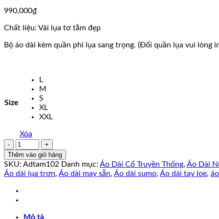
990,000
₫
Chất liệu: Vải lụa tơ tằm đẹp
Bộ áo dài kèm quần phi lụa sang trọng. (Đổi quần lụa vui lòng i
L
M
S
Size
XL
XXL
Xóa
Áo
Dài
Thêm vào giỏ hàng
Lụa
SKU:
Adtam102
Danh mục:
Áo Dài Cổ Truyền Thống
,
Áo Dài N
Tơ
Áo dài lụa trơn
,
Áo dài may sẵn
,
Áo dài sumo
,
Áo dài tay loe
,
áo
Tằm
Thiết
Kế
tay
Mô tả
loe