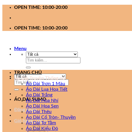
Bỏ
OPEN TIME: 10:00-20:00
qua
nội
dung
OPEN TIME: 10:00-20:00
Menu
Tìm
kiếm:
TRANG CHỦ
Áo Dài Truyền Thống nữ
Tìm
Áo Dài Trơn 1 Màu
kiếm:
Áo Dài Lụa Hoạ Tiết
Áo Dài Trắng
ÁO DÀI SUMO
Áo Dài Hoa Nhí
Áo Dài Hoa Sen
Đăng nhập
Áo Dài Thêu
Áo Dài Cổ Tròn- Thuyền
Giỏ hàng /
0
₫
0
Áo Dài Tơ Tằm
Áo Dài Kiểu Đỏ