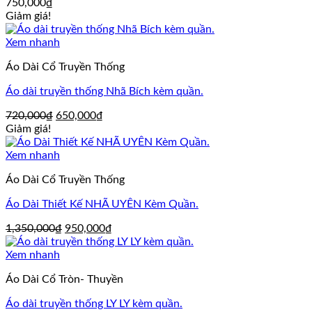
750,000
₫
Giảm giá!
Xem nhanh
Áo Dài Cổ Truyền Thống
Áo dài truyền thống Nhã Bích kèm quần.
Giá
Giá
720,000
₫
650,000
₫
gốc
hiện
Giảm giá!
là:
tại
720,000₫.
là:
Xem nhanh
650,000₫.
Áo Dài Cổ Truyền Thống
Áo Dài Thiết Kế NHÃ UYÊN Kèm Quần.
Giá
Giá
1,350,000
₫
950,000
₫
gốc
hiện
là:
tại
Xem nhanh
1,350,000₫.
là:
Áo Dài Cổ Tròn- Thuyền
950,000₫.
Áo dài truyền thống LY LY kèm quần.