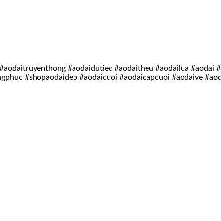
#aodaitruyenthong #aodaidutiec #aodaitheu #aodailua #aodai
ngphuc #shopaodaidep #aodaicuoi #aodaicapcuoi #aodaive #a