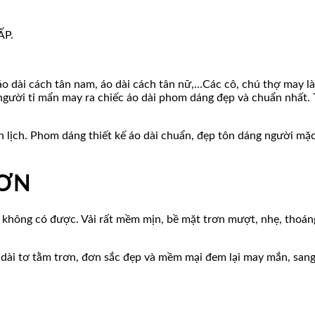
ẤP.
áo dài cách tân nam, áo dài cách tân nữ,…Các cô, chú thợ may làn
người tỉ mẩn may ra chiếc áo dài phom dáng đẹp và chuẩn nhất. 
anh lịch. Phom dáng thiết kế áo dài chuẩn, đẹp tôn dáng người m
RƠN
 không có được. Vải rất mềm mịn, bề mặt trơn mượt, nhẹ, thoáng
o dài tơ tằm trơn, đơn sắc đẹp và mềm mại đem lại may mắn, sang