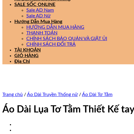
SALE SỐC ONLINE
Sale AD Nam
Sale AD Nữ
Hướng Dẫn Mua Hàng
HƯỚNG DẪN MUA HÀNG
THANH TOÁN
CHÍNH SÁCH BẢO QUẢN VÀ GIẶT ỦI
CHÍNH SÁCH ĐỔI TRẢ
TÀI KHOẢN
GIỎ HÀNG
Địa Chỉ
Trang chủ
/
Áo Dài Truyền Thống nữ
/
Áo Dài Tơ Tằm
Áo Dài Lụa Tơ Tằm Thiết Kế 