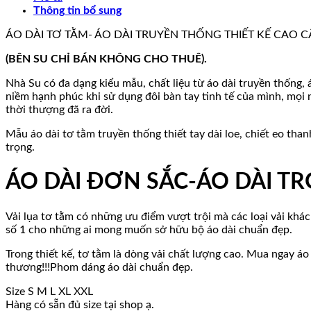
Thông tin bổ sung
PHƯƠNG
THẢO
ÁO DÀI TƠ TẰM- ÁO DÀI TRUYỀN THỐNG THIẾT KẾ CAO C
kèm
quần.
(BÊN SU CHỈ BÁN KHÔNG CHO THUÊ).
số
lượng
Nhà Su có đa dạng kiểu mẫu, chất liệu từ áo dài truyền thống, 
niềm hạnh phúc khi sử dụng đôi bàn tay tinh tế của mình, mọi 
thời thượng đã ra đời.
Mẫu áo dài tơ tằm truyền thống thiết tay dài loe, chiết eo th
trọng.
ÁO DÀI ĐƠN SẮC-ÁO DÀI T
Vải lụa tơ tằm có những ưu điểm vượt trội mà các loại vải khác
số 1 cho những ai mong muốn sở hữu bộ áo dài chuẩn đẹp.
Trong thiết kế, tơ tằm là dòng vải chất lượng cao. Mua ngay á
thương!!!Phom dáng áo dài chuẩn đẹp.
Size S M L XL XXL
Hàng có sẵn đủ size tại shop ạ.