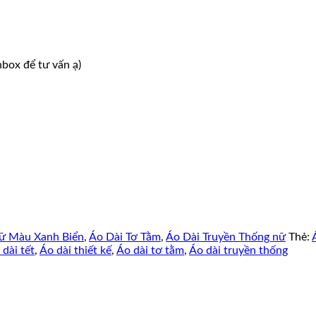
nbox để tư vấn ạ)
ữ Màu Xanh Biển
,
Áo Dài Tơ Tằm
,
Áo Dài Truyền Thống nữ
Thẻ:
 dài tết
,
Áo dài thiết kế
,
Áo dài tơ tằm
,
Áo dài truyền thống