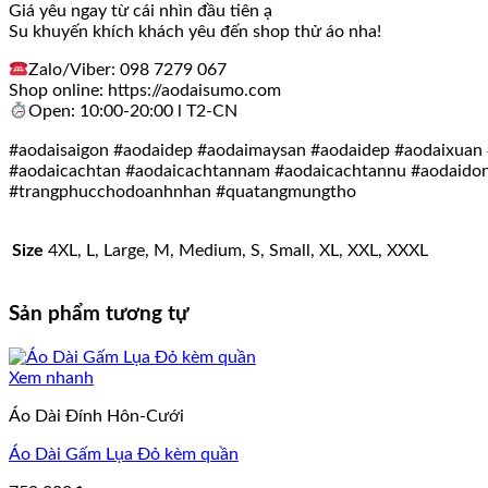
Giá yêu ngay từ cái nhìn đầu tiên ạ
Su khuyến khích khách yêu đến shop thử áo nha!
Zalo/Viber: 098 7279 067
Shop online: https://aodaisumo.com
Open: 10:00-20:00 l T2-CN
#aodaisaigon #aodaidep #aodaimaysan #aodaidep #aodaixuan 
#aodaicachtan #aodaicachtannam #aodaicachtannu #aodaido
#trangphucchodoanhnhan #quatangmungtho
Size
4XL, L, Large, M, Medium, S, Small, XL, XXL, XXXL
Sản phẩm tương tự
Xem nhanh
Áo Dài Đính Hôn-Cưới
Áo Dài Gấm Lụa Đỏ kèm quần