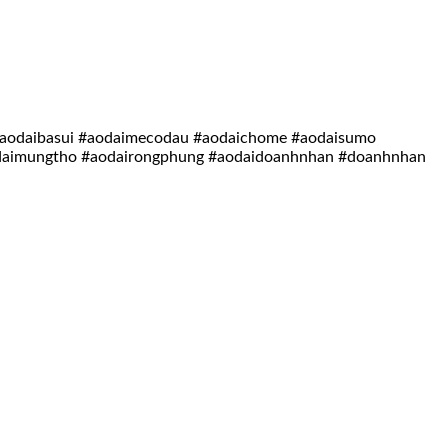
 #aodaibasui #aodaimecodau #aodaichome #aodaisumo
odaimungtho #aodairongphung #aodaidoanhnhan #doanhnhan