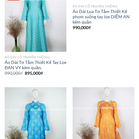
ÁO DÀI CỔ TRUYỀN THỐNG
Áo Dài Lụa Tơ Tằm Thiết Kế
phom suông tay loe DIỄM AN
kèm quần
990,000
₫
ÁO DÀI CỔ TRUYỀN THỐNG
Áo Dài Tơ Tằm Thiết Kế Tay Loe
ĐAN VY kèm quần.
Giá
Giá
990,000
₫
895,000
₫
gốc
hiện
là:
tại
990,000₫.
là:
895,000₫.