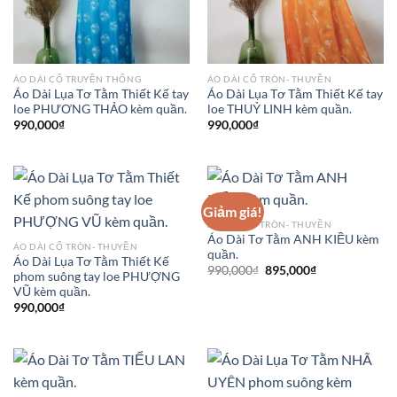
ÁO DÀI CỔ TRUYỀN THỐNG
ÁO DÀI CỔ TRÒN- THUYỀN
Áo Dài Lụa Tơ Tằm Thiết Kế tay
Áo Dài Lụa Tơ Tằm Thiết Kế tay
loe PHƯƠNG THẢO kèm quần.
loe THUỶ LINH kèm quần.
990,000
₫
990,000
₫
Giảm giá!
ÁO DÀI CỔ TRÒN- THUYỀN
Áo Dài Tơ Tằm ANH KIỀU kèm
ÁO DÀI CỔ TRÒN- THUYỀN
quần.
Áo Dài Lụa Tơ Tằm Thiết Kế
Giá
Giá
990,000
₫
895,000
₫
phom suông tay loe PHƯỢNG
gốc
hiện
VŨ kèm quần.
là:
tại
990,000₫.
là:
990,000
₫
895,000₫.