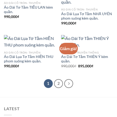
ÁO DÀI CỔ TRÒN- THUYỀN
Áo Dài Tơ Tằm TIỂU LAN kèm
ÁO DÀI CỔ TRÒN- THUYỀN
quần.
Áo Dài Lụa Tơ Tằm NHÃ UYÊN
990,000
₫
phom suông kèm quần.
990,000
₫
Giảm giá!
ÁO DÀI CỔ TRÒN- THUYỀN
ÁO DÀI CỔ TRUYỀN THỐNG
Áo Dài Lụa Tơ Tằm HIỀN THU
Áo Dài Tơ Tằm THIÊN Ý kèm
phom suông kèm quần.
quần.
Giá
Giá
990,000
₫
990,000
₫
895,000
₫
gốc
hiện
là:
tại
990,000₫.
là:
895,000₫.
1
2
LATEST