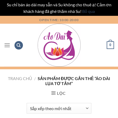
Su chỉ bán áo dài may sẵn và Su không cho thuê ạ! Cảm ơn
khách hàng đã ghé thăm nhà Su!
Bỏ qua
Bỏ
OPEN TIME: 10:00-20:00
qua
nội
dung
0
TRANG CHỦ
/
SẢN PHẨM ĐƯỢC GẮN THẺ “ÁO DÀI
LỤA TƠ TẰM”
LỌC