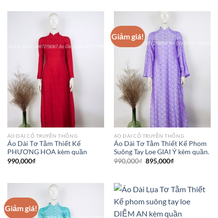
Giảm giá!
ÁO DÀI CỔ TRUYỀN THỐNG
ÁO DÀI CỔ TRUYỀN THỐNG
Áo Dài Tơ Tằm Thiết Kế
Áo Dài Tơ Tằm Thiết Kế Phom
PHƯƠNG HOA kèm quần
Suông Tay Loe GIAI Ý kèm quần.
Giá
Giá
990,000
₫
990,000
₫
895,000
₫
gốc
hiện
là:
tại
990,000₫.
là:
895,000₫.
Giảm giá!