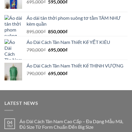
Giá
Giá
695,000
₫
595,000
₫
gốc
hiện
là:
tại
Áo dài tân thời phom suông tơ tằm TÂM NHƯ
695,000₫.
là:
kèm quần
595,000₫.
Giá
Giá
895,000
₫
850,000
₫
gốc
hiện
Áo Dài Cách Tân Nam Thiết Kế YẾT KIÊU
là:
tại
Giá
Giá
790,000
₫
895,000₫.
695,000
₫
là:
gốc
hiện
850,000₫.
là:
tại
Áo Dài Cách Tân Nam Thiết Kế THỊNH VƯỢNG
790,000₫.
là:
Giá
Giá
790,000
₫
695,000
₫
695,000₫.
gốc
hiện
là:
tại
790,000₫.
là:
695,000₫.
LATEST NEWS
Áo Dài Cách Tân Nam Cao Cấp – Đa Dạng Mẫu Mã,
04
Th7
Đủ Size Từ Form Chuẩn Đến Big Size