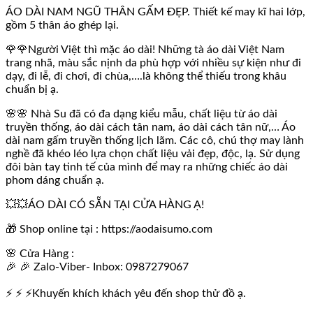
ÁO DÀI NAM NGŨ THÂN GẤM ĐẸP. Thiết kế may kĩ hai lớp,
gồm 5 thân áo ghép lại.
🌹🌹Người Việt thì mặc áo dài! Những tà áo dài Việt Nam
trang nhã, màu sắc nịnh da phù hợp với nhiều sự kiện như đi
dạy, đi lễ, đi chơi, đi chùa,….là không thể thiếu trong khâu
chuẩn bị ạ.
🌸🌸 Nhà Su đã có đa dạng kiểu mẫu, chất liệu từ áo dài
truyền thống, áo dài cách tân nam, áo dài cách tân nữ,… Áo
dài nam gấm truyền thống lịch lãm. Các cô, chú thợ may lành
nghề đã khéo léo lựa chọn chất liệu vải đẹp, độc, lạ. Sử dụng
đôi bàn tay tinh tế của mình để may ra những chiếc áo dài
phom dáng chuẩn ạ.
💥💥ÁO DÀI CÓ SẴN TẠI CỬA HÀNG Ạ!
🎁 Shop online tại : https://aodaisumo.com
🌸 Cửa Hàng :
🎉 🎉 Zalo-Viber- Inbox: 0987279067
⚡ ⚡ ⚡Khuyến khích khách yêu đến shop thử đồ ạ.