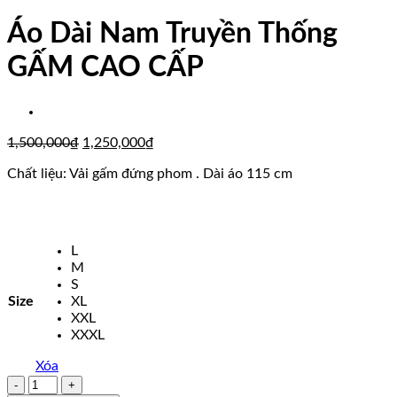
Áo Dài Nam Truyền Thống
GẤM CAO CẤP
Giá
Giá
1,500,000
₫
1,250,000
₫
gốc
hiện
Chất liệu: Vải gấm đứng phom . Dài áo 115 cm
là:
tại
1,500,000₫.
là:
1,250,000₫.
L
M
S
Size
XL
XXL
XXXL
Xóa
Áo