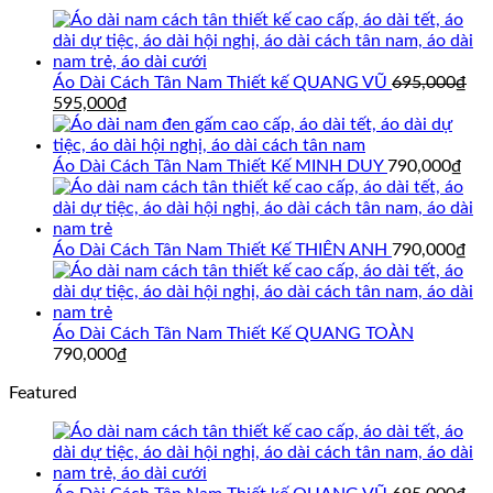
Áo Dài Cách Tân Nam Thiết kế QUANG VŨ
695,000
₫
Giá
Giá
595,000
₫
gốc
hiện
là:
tại
695,000₫.
là:
Áo Dài Cách Tân Nam Thiết Kế MINH DUY
790,000
₫
595,000₫.
Áo Dài Cách Tân Nam Thiết Kế THIÊN ANH
790,000
₫
Áo Dài Cách Tân Nam Thiết Kế QUANG TOÀN
790,000
₫
Featured