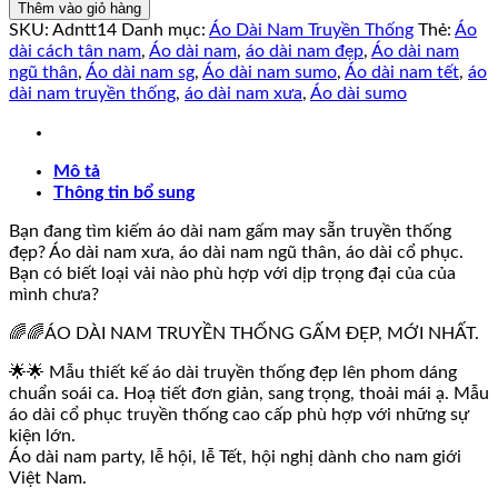
Dài
Thêm vào giỏ hàng
Nam
SKU:
Adntt14
Danh mục:
Áo Dài Nam Truyền Thống
Thẻ:
Áo
Truyền
dài cách tân nam
,
Áo dài nam
,
áo dài nam đẹp
,
Áo dài nam
Thống
ngũ thân
,
Áo dài nam sg
,
Áo dài nam sumo
,
Áo dài nam tết
,
áo
GẤM
dài nam truyền thống
,
áo dài nam xưa
,
Áo dài sumo
CAO
CẤP
số
Mô tả
lượng
Thông tin bổ sung
Bạn đang tìm kiếm áo dài nam gấm may sẵn truyền thống
đẹp? Áo dài nam xưa, áo dài nam ngũ thân, áo dài cổ phục.
Bạn có biết loại vải nào phù hợp với dịp trọng đại của của
mình chưa?
🌈🌈ÁO DÀI NAM TRUYỀN THỐNG GẤM ĐẸP, MỚI NHẤT.
🌟🌟 Mẫu thiết kế áo dài truyền thống đẹp lên phom dáng
chuẩn soái ca. Hoạ tiết đơn giản, sang trọng, thoải mái ạ. Mẫu
áo dài cổ phục truyền thống cao cấp phù hợp với những sự
kiện lớn.
Áo dài nam party, lễ hội, lễ Tết, hội nghị dành cho nam giới
Việt Nam.