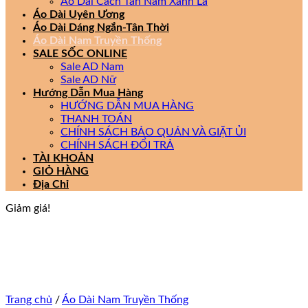
Áo Dài Cách Tân Nam Xanh Lá
Áo Dài Uyên Ương
Áo Dài Dáng Ngắn-Tân Thời
Áo Dài Nam Truyền Thống
SALE SỐC ONLINE
Sale AD Nam
Sale AD Nữ
Hướng Dẫn Mua Hàng
HƯỚNG DẪN MUA HÀNG
THANH TOÁN
CHÍNH SÁCH BẢO QUẢN VÀ GIẶT ỦI
CHÍNH SÁCH ĐỔI TRẢ
TÀI KHOẢN
GIỎ HÀNG
Địa Chỉ
Giảm giá!
Trang chủ
/
Áo Dài Nam Truyền Thống