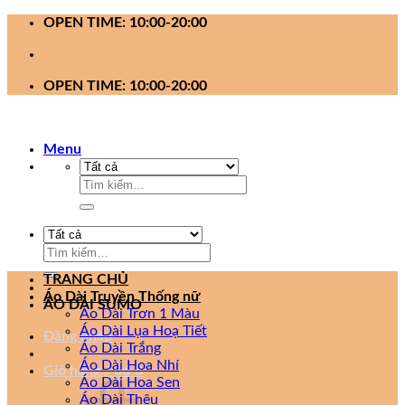
Bỏ
OPEN TIME: 10:00-20:00
qua
nội
dung
OPEN TIME: 10:00-20:00
Menu
Tìm
kiếm:
Tìm
kiếm:
TRANG CHỦ
Áo Dài Truyền Thống nữ
ÁO DÀI SUMO
Áo Dài Trơn 1 Màu
Áo Dài Lụa Hoạ Tiết
Đăng nhập
Áo Dài Trắng
Áo Dài Hoa Nhí
Giỏ hàng /
0
₫
0
Áo Dài Hoa Sen
Áo Dài Thêu