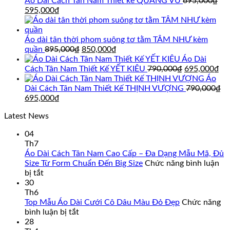
Áo Dài Cách Tân Nam Thiết kế QUANG VŨ
695,000
₫
Giá
Giá
595,000
₫
gốc
hiện
là:
tại
695,000₫.
là:
Áo dài tân thời phom suông tơ tằm TÂM NHƯ kèm
595,000₫.
Giá
Giá
quần
895,000
₫
850,000
₫
gốc
hiện
Áo Dài
là:
tại
Giá
Gi
Cách Tân Nam Thiết Kế YẾT KIÊU
790,000
₫
695,000
₫
895,000₫.
là:
gốc
hi
Áo
850,000₫.
là:
tại
Dài Cách Tân Nam Thiết Kế THỊNH VƯỢNG
790,000
₫
Giá
Giá
790,000₫.
là:
695,000
₫
gốc
hiện
69
Latest News
là:
tại
790,000₫.
là:
04
695,000₫.
Th7
Áo Dài Cách Tân Nam Cao Cấp – Đa Dạng Mẫu Mã, Đủ
Size Từ Form Chuẩn Đến Big Size
Chức năng bình luận
ở
bị tắt
Áo
30
Dài
Th6
Cách
Top Mẫu Áo Dài Cưới Cô Dâu Màu Đỏ Đẹp
Chức năng
Tân
ở
bình luận bị tắt
Nam
Top
28