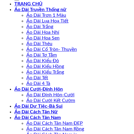
TRANG CHỦ
Áo Dài Truyền Thống nữ
Áo Dài Trơn 1 Màu
Áo Dài Lụa Hoạ Tiết
Áo Dài Trắng
Áo Dài Hoa Nhí
Áo Dài Hoa Sen
Áo Dài Thêu
Áo Dài Cổ Tròn- Thuyền
Áo Dài Tơ Tằm
Áo Dài Kiểu Đỏ
Áo Dài Kiểu Hồng
Áo Dài Kiểu Trắng
Áo Dài Tết
Áo Dài 4 Tà
Áo Dài Cưới-Đính Hôn
Áo Dài Đính Hôn-Cưới
Áo Dài Cưới Kết Cườm
Áo Dài Dự Tiệc-Bà Sui
Áo Dài Cách Tân Nữ
Áo Dài Cách Tân Nam
Áo Dài Cách Tân Nam ĐẸP
Áo Dài Cách Tân Nam Rồng