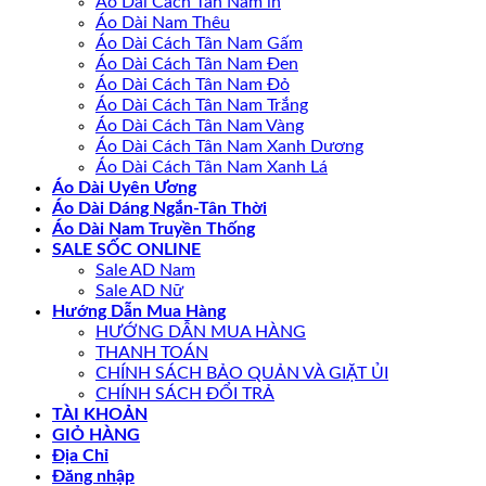
Áo Dài Cách Tân Nam in
Áo Dài Nam Thêu
Áo Dài Cách Tân Nam Gấm
Áo Dài Cách Tân Nam Đen
Áo Dài Cách Tân Nam Đỏ
Áo Dài Cách Tân Nam Trắng
Áo Dài Cách Tân Nam Vàng
Áo Dài Cách Tân Nam Xanh Dương
Áo Dài Cách Tân Nam Xanh Lá
Áo Dài Uyên Ương
Áo Dài Dáng Ngắn-Tân Thời
Áo Dài Nam Truyền Thống
SALE SỐC ONLINE
Sale AD Nam
Sale AD Nữ
Hướng Dẫn Mua Hàng
HƯỚNG DẪN MUA HÀNG
THANH TOÁN
CHÍNH SÁCH BẢO QUẢN VÀ GIẶT ỦI
CHÍNH SÁCH ĐỔI TRẢ
TÀI KHOẢN
GIỎ HÀNG
Địa Chỉ
Đăng nhập